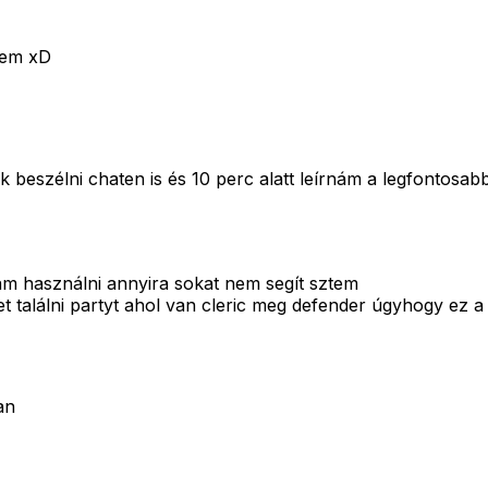
rem xD
beszélni chaten is és 10 perc alatt leírnám a legfontosab
m használni annyira sokat nem segít sztem
t találni partyt ahol van cleric meg defender úgyhogy ez 
an