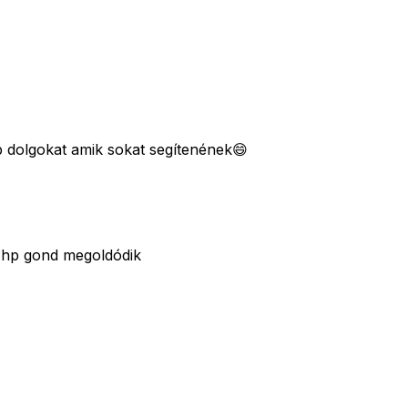
b dolgokat amik sokat segítenének😄
a hp gond megoldódik