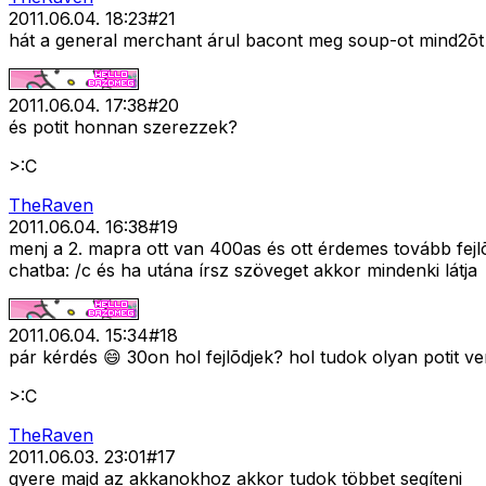
2011.06.04. 18:23
#
21
hát a general merchant árul bacont meg soup-ot mind2õt é
2011.06.04. 17:38
#
20
és potit honnan szerezzek?
>:C
TheRaven
2011.06.04. 16:38
#
19
menj a 2. mapra ott van 400as és ott érdemes tovább fej
chatba: /c és ha utána írsz szöveget akkor mindenki látja
2011.06.04. 15:34
#
18
pár kérdés 😄 30on hol fejlõdjek? hol tudok olyan potit v
>:C
TheRaven
2011.06.03. 23:01
#
17
gyere majd az akkanokhoz akkor tudok többet segíteni