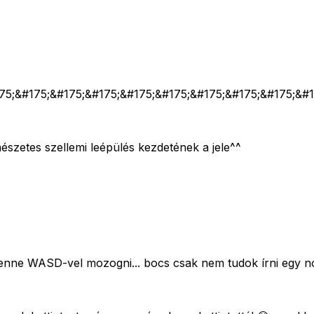
/\\/\\/\\ &#175;&#175;&#175;&#175;&#175;&#175;&#175;&#175;&#1
szetes szellemi leépülés kezdetének a jele^^
 benne WASD-vel mozogni... bocs csak nem tudok írni egy 