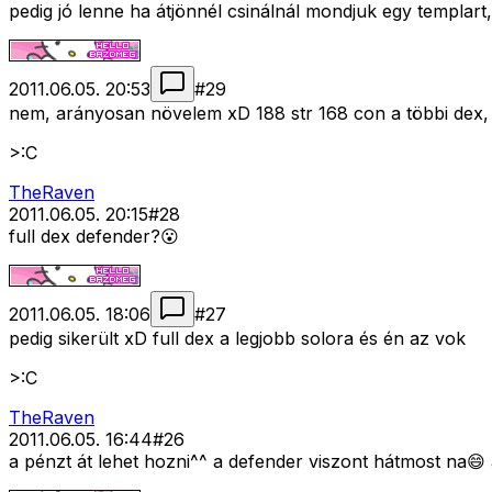
pedig jó lenne ha átjönnél csinálnál mondjuk egy templart
2011.06.05. 20:53
#
29
nem, arányosan növelem xD 188 str 168 con a többi dex,
>:C
TheRaven
2011.06.05. 20:15
#
28
full dex defender?😮
2011.06.05. 18:06
#
27
pedig sikerült xD full dex a legjobb solora és én az vok
>:C
TheRaven
2011.06.05. 16:44
#
26
a pénzt át lehet hozni^^ a defender viszont hátmost na😄 