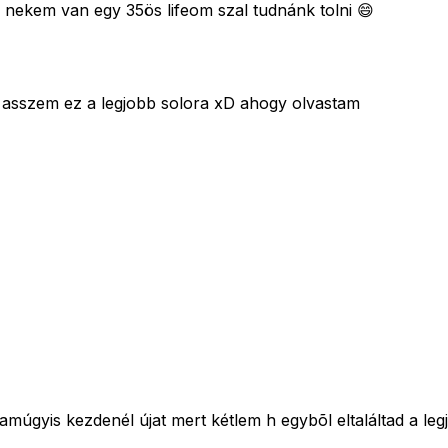
, nekem van egy 35ös lifeom szal tudnánk tolni 😄
 asszem ez a legjobb solora xD ahogy olvastam
amúgyis kezdenél újat mert kétlem h egybõl eltaláltad a leg