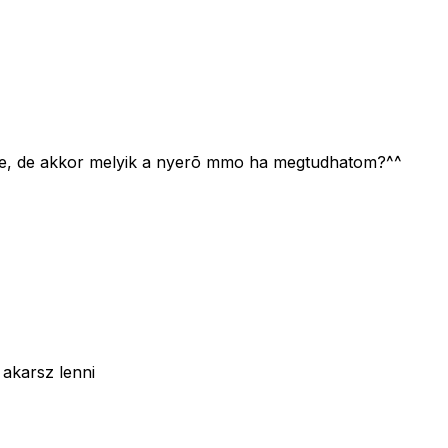
jön be, de akkor melyik a nyerõ mmo ha megtudhatom?^^
 akarsz lenni