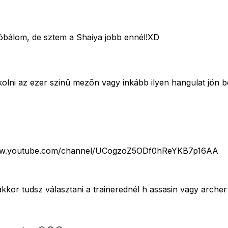
róbálom, de sztem a Shaiya jobb ennél!XD
 gyilkolni az ezer szinû mezõn vagy inkább ilyen hangulat 
://www.youtube.com/channel/UCogzoZ5ODf0hReYKB7p16AA
akkor tudsz választani a trainerednél h assasin vagy archer