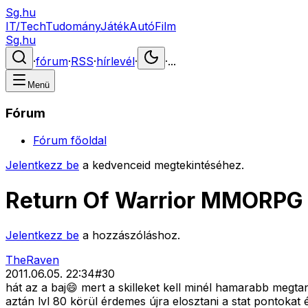
Sg.hu
IT/Tech
Tudomány
Játék
Autó
Film
Sg.hu
·
fórum
·
RSS
·
hírlevél
·
·
...
Menü
Fórum
Fórum főoldal
Jelentkezz be
a kedvenceid megtekintéséhez.
Return Of Warrior MMORPG
Jelentkezz be
a hozzászóláshoz.
TheRaven
2011.06.05. 22:34
#
30
hát az a baj😄 mert a skilleket kell minél hamarabb megta
aztán lvl 80 körül érdemes újra elosztani a stat pontokat