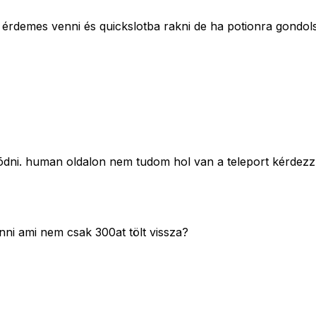
rdemes venni és quickslotba rakni de ha potionra gondolsz
lõdni. human oldalon nem tudom hol van a teleport kérdez
enni ami nem csak 300at tölt vissza?