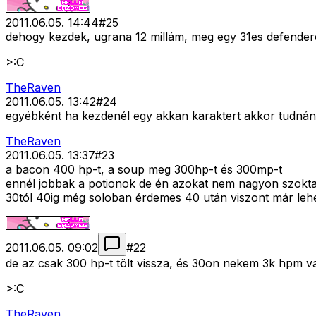
2011.06.05. 14:44
#
25
dehogy kezdek, ugrana 12 millám, meg egy 31es defende
>:C
TheRaven
2011.06.05. 13:42
#
24
egyébként ha kezdenél egy akkan karaktert akkor tudnánk 
TheRaven
2011.06.05. 13:37
#
23
a bacon 400 hp-t, a soup meg 300hp-t és 300mp-t
ennél jobbak a potionok de én azokat nem nagyon szokta
30tól 40ig még soloban érdemes 40 után viszont már lehe
2011.06.05. 09:02
#
22
de az csak 300 hp-t tölt vissza, és 30on nekem 3k hpm v
>:C
TheRaven