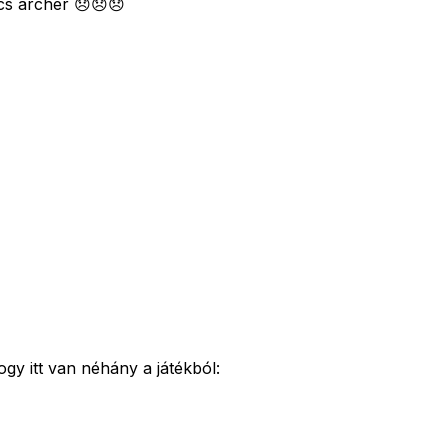
cs archer 😞😞😞
gy itt van néhány a játékból: