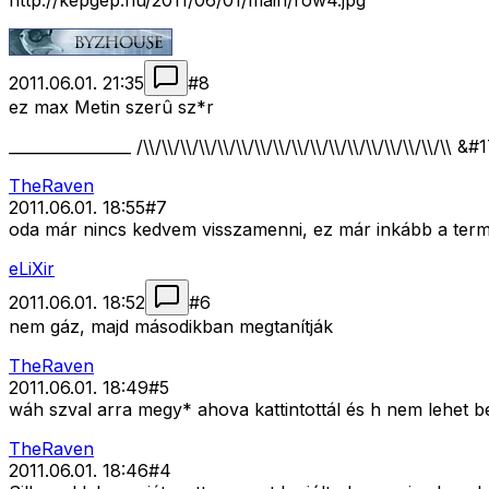
http://kepgep.hu/2011/06/01/main/row4.jpg
2011.06.01. 21:35
#
8
ez max Metin szerû sz*r
________________ /\\/\\/\\/\\/\\/\\/\\/\\/\\/\\/\\/\\/\\/\\
TheRaven
2011.06.01. 18:55
#
7
oda már nincs kedvem visszamenni, ez már inkább a termé
eLiXir
2011.06.01. 18:52
#
6
nem gáz, majd másodikban megtanítják
TheRaven
2011.06.01. 18:49
#
5
wáh szval arra megy* ahova kattintottál és h nem lehet
TheRaven
2011.06.01. 18:46
#
4