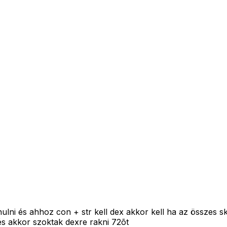
nulni és ahhoz con + str kell dex akkor kell ha az összes s
 és akkor szoktak dexre rakni 72õt