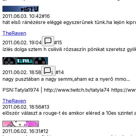
2011.06.03. 10:42
#
16
hát elsõ ránézésre eléggé egyszerûnek tûnk.ha lejön kip
TheRaven
2011.06.02. 19:04
#
15
ízlés dolga sztem h csilivili rózsaszín pónikat szeretsz
2011.06.02. 18:58
#
14
1
nagy pusztában a nagy semmi,aham ez a nyerõ mmo...
PSN:Tatyla1974 | http://www.twitch.tv/tatyla74 https
TheRaven
2011.06.02. 18:56
#
13
elõször választ a rouge-t és amikor eléred a 10es szintet 
2011.06.02. 16:31
#
12