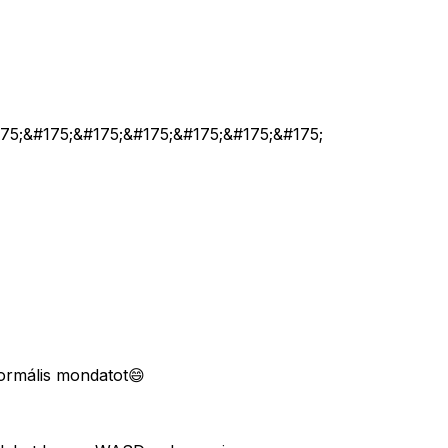
75;&#175;&#175;&#175;&#175;&#175;&#175;&#175;
normális mondatot😄