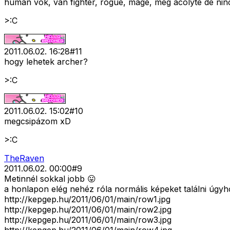
human vok, van fighter, rogue, mage, meg acolyte de nin
>:C
2011.06.02. 16:28
#
11
hogy lehetek archer?
>:C
2011.06.02. 15:02
#
10
megcsipázom xD
>:C
TheRaven
2011.06.02. 00:00
#
9
Metinnél sokkal jobb 😛
a honlapon elég nehéz róla normális képeket találni úgyho
http://kepgep.hu/2011/06/01/main/row1.jpg
http://kepgep.hu/2011/06/01/main/row2.jpg
http://kepgep.hu/2011/06/01/main/row3.jpg