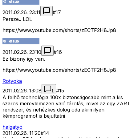
2011.02.26. 23:11
#
17
Persze.. LOL
https://www.youtube.com/shorts/zECTF2H8Jp8
2011.02.26. 23:10
#
16
Ez bizony igy van.
https://www.youtube.com/shorts/zECTF2H8Jp8
Rotyoka
2011.02.26. 13:08
#
15
1
A felhõ technológia 100x biztonságosabb mint a kis
szaros merevlemezen való tárolás, mivel az egy ZÁRT
rendszer, és nehézkes dolog oda akrmilyen
kémprogramot is bejuttatni
halgatyó
2011.02.26. 11:20
#
14