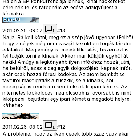
Ha én a BP konkurrenciája lennék, kínai hackereket
bérelnék fel és ráfognám az egész adatgyûjtést a
kínaiakra
2011.02.26. 09:57
#
13
1
Na ja. Rá kell kötni, meg ez a szép jövõ ugyebár (Felhõ),
hogy a cégek még nem is saját kezükben fogják tárolni
adataikat. Meg amúgy is, minek titkositás, hiszen azt is
fel tudják törni a kínaiak. Akkor már küldjük egybõl át
nekik! Amúgy a legkönyebb ilyen infókhoz hozzá jutni,
ha belülrõl, azaz a cég egyik dolgozójától kapnak infót,
akár csak hozzá férési kódokat. Az atom bombát se
távolról másolgatták a ruszkik, se a kínaiak, sõt,
manapság is rendszeresen buknak le ipari kémek. Az
internetes lopkolódás meg olcsóbb is, gyorsabb is mint
kiképezni, bejuttatni egy ipari kémet a megadott helyre.
<#hehe>
2011.02.26. 08:02
#
12
1
A probléma, hogy az ilyen cégek több száz vagy akár