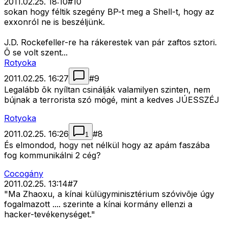
2011.02.25. 18:10
#
10
sokan hogy féltik szegény BP-t meg a Shell-t, hogy az
exxonról ne is beszéljünk.
J.D. Rockefeller-re ha rákerestek van pár zaftos sztori.
Õ se volt szent...
Rotyoka
2011.02.25. 16:27
#
9
Legalább õk nyíltan csinálják valamilyen szinten, nem
bújnak a terrorista szó mögé, mint a kedves JÚESSZÉJ
Rotyoka
2011.02.25. 16:26
#
8
1
És elmondod, hogy net nélkül hogy az apám faszába
fog kommunikálni 2 cég?
Cocogány
2011.02.25. 13:14
#
7
"Ma Zhaoxu, a kínai külügyminisztérium szóvivõje úgy
fogalmazott .... szerinte a kínai kormány ellenzi a
hacker-tevékenységet."