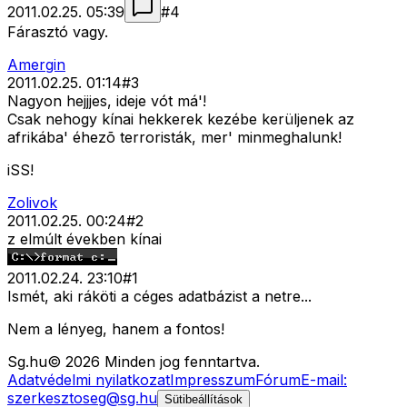
2011.02.25. 05:39
#
4
Fárasztó vagy.
Amergin
2011.02.25. 01:14
#
3
Nagyon hejjjes, ideje vót má'!
Csak nehogy kínai hekkerek kezébe kerüljenek az
afrikába' éhezõ terroristák, mer' minmeghalunk!
iSS!
Zolivok
2011.02.25. 00:24
#
2
z elmúlt években kínai
2011.02.24. 23:10
#
1
Ismét, aki ráköti a céges adatbázist a netre...
Nem a lényeg, hanem a fontos!
Sg
.hu
©
2026
Minden jog fenntartva.
Adatvédelmi nyilatkozat
Impresszum
Fórum
E-mail:
szerkesztoseg@sg.hu
Sütibeállítások