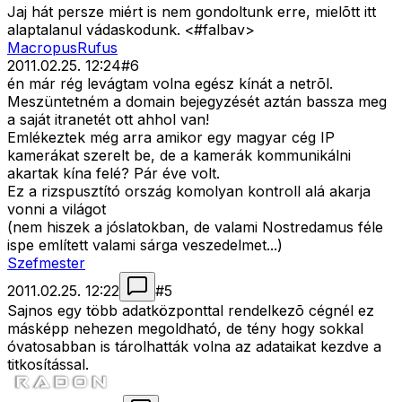
Jaj hát persze miért is nem gondoltunk erre, mielõtt itt
alaptalanul vádaskodunk. <#falbav>
MacropusRufus
2011.02.25. 12:24
#
6
én már rég levágtam volna egész kínát a netrõl.
Meszüntetném a domain bejegyzését aztán bassza meg
a saját itranetét ott ahhol van!
Emlékeztek még arra amikor egy magyar cég IP
kamerákat szerelt be, de a kamerák kommunikálni
akartak kína felé? Pár éve volt.
Ez a rizspusztító ország komolyan kontroll alá akarja
vonni a világot
(nem hiszek a jóslatokban, de valami Nostredamus féle
ispe említett valami sárga veszedelmet...)
Szefmester
2011.02.25. 12:22
#
5
Sajnos egy több adatközponttal rendelkezõ cégnél ez
másképp nehezen megoldható, de tény hogy sokkal
óvatosabban is tárolhatták volna az adataikat kezdve a
titkosítással.