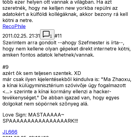
több ezer helyen ott vannak a világban. Ha azt
szeretnék, hogy ne kelljen new yorkba repülni az
adatokért a külföldi kollégáknak, akkor bezony rá kell
kötni a netre.
RecoPhile
2011.02.25. 21:31
#
11
1
Szerintem arra gondolt --ahogy Szefmester is írta--,
hogy nem kellene olyan gépeket direkt internetre kötni,
amiken fontos adatok lehetnek/vannak.
#9
azért õk sem teljesen szentek. XD
már csak ilyen kijelentésekbõl kiindulva is:
"Ma Zhaoxu,
a kínai külügyminisztérium szóvivõje úgy fogalmazott
<...>
szerinte a kínai kormány ellenzi a hacker-
tevékenységet."
De abban igazad van, hogy egyes
dolgokat nem söpörnek szõnyeg alá.
Love Sign: MASTAAAAA~
SPAAAAAAAAAAAAAAAARK!!!
JL666