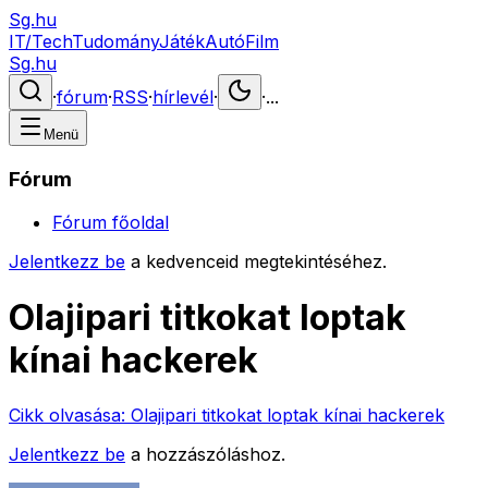
Sg.hu
IT/Tech
Tudomány
Játék
Autó
Film
Sg.hu
·
fórum
·
RSS
·
hírlevél
·
·
...
Menü
Fórum
Fórum főoldal
Jelentkezz be
a kedvenceid megtekintéséhez.
Olajipari titkokat loptak
kínai hackerek
Cikk olvasása:
Olajipari titkokat loptak kínai hackerek
Jelentkezz be
a hozzászóláshoz.