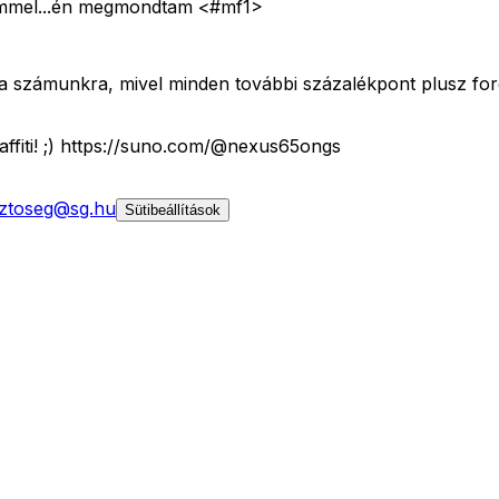
 szemmel...én megmondtam <#mf1>
a számunkra, mivel minden további százalékpont plusz forg
graffiti! ;) https://suno.com/@nexus65ongs
ztoseg@sg.hu
Sütibeállítások