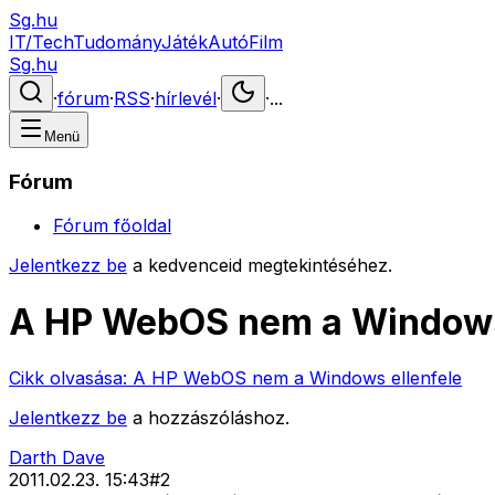
Sg.hu
IT/Tech
Tudomány
Játék
Autó
Film
Sg.hu
·
fórum
·
RSS
·
hírlevél
·
·
...
Menü
Fórum
Fórum főoldal
Jelentkezz be
a kedvenceid megtekintéséhez.
A HP WebOS nem a Windows
Cikk olvasása:
A HP WebOS nem a Windows ellenfele
Jelentkezz be
a hozzászóláshoz.
Darth Dave
2011.02.23. 15:43
#
2