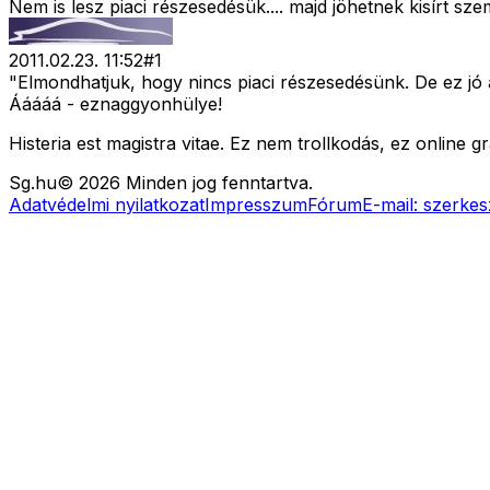
Nem is lesz piaci részesedésük.... majd jöhetnek kisírt
2011.02.23. 11:52
#
1
"Elmondhatjuk, hogy nincs piaci részesedésünk. De ez jó 
Ááááá - eznaggyonhülye!
Histeria est magistra vitae. Ez nem trollkodás, ez online 
Sg
.hu
©
2026
Minden jog fenntartva.
Adatvédelmi nyilatkozat
Impresszum
Fórum
E-mail:
szerkes