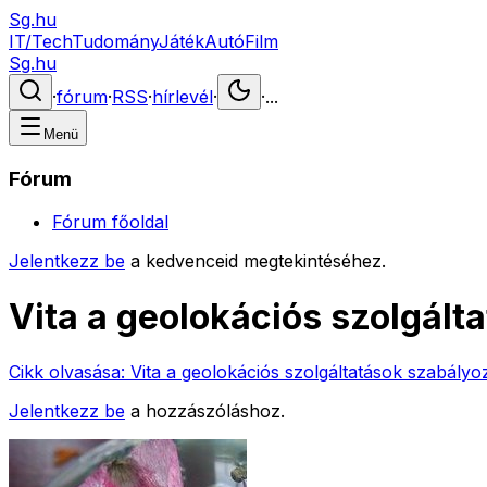
Sg.hu
IT/Tech
Tudomány
Játék
Autó
Film
Sg.hu
·
fórum
·
RSS
·
hírlevél
·
·
...
Menü
Fórum
Fórum főoldal
Jelentkezz be
a kedvenceid megtekintéséhez.
Vita a geolokációs szolgált
Cikk olvasása:
Vita a geolokációs szolgáltatások szabályo
Jelentkezz be
a hozzászóláshoz.