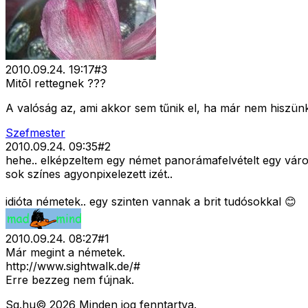
2010.09.24. 19:17
#
3
Mitõl rettegnek ???
A valóság az, ami akkor sem tűnik el, ha már nem hiszün
Szefmester
2010.09.24. 09:35
#
2
hehe.. elképzeltem egy német panorámafelvételt egy városi
sok színes agyonpixelezett izét..
idióta németek.. egy szinten vannak a brit tudósokkal 😊
2010.09.24. 08:27
#
1
Már megint a németek.
http://www.sightwalk.de/#
Erre bezzeg nem fújnak.
Sg
.hu
©
2026
Minden jog fenntartva.