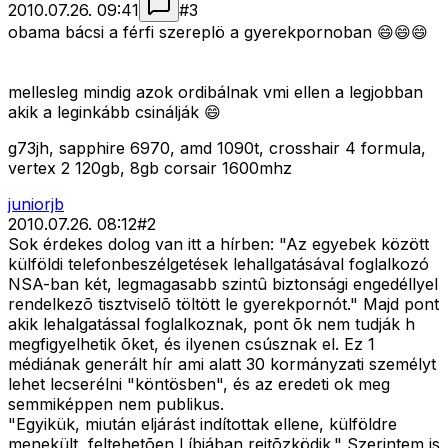
2010.07.26. 09:41
#
3
obama bácsi a férfi szereplö a gyerekpornoban 😄😄😄
mellesleg mindig azok ordibálnak vmi ellen a legjobban
akik a leginkább csinálják 😄
g73jh, sapphire 6970, amd 1090t, crosshair 4 formula,
vertex 2 120gb, 8gb corsair 1600mhz
juniorjb
2010.07.26. 08:12
#
2
Sok érdekes dolog van itt a hírben: "Az egyebek között
külföldi telefonbeszélgetések lehallgatásával foglalkozó
NSA-ban két, legmagasabb szintû biztonsági engedéllyel
rendelkezõ tisztviselõ töltött le gyerekpornót." Majd pont
akik lehalgatással foglalkoznak, pont õk nem tudják h
megfigyelhetik õket, és ilyenen csúsznak el. Ez 1
médiának generált hír ami alatt 30 kormányzati személyt
lehet lecserélni "köntösben", és az eredeti ok meg
semmiképpen nem publikus.
"Egyikük, miután eljárást indítottak ellene, külföldre
menekült, feltehetõen Líbiában rejtõzködik." Szerintem is