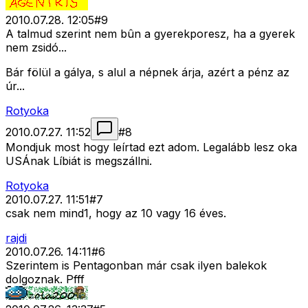
2010.07.28. 12:05
#
9
A talmud szerint nem bûn a gyerekporesz, ha a gyerek
nem zsidó...
Bár fölül a gálya, s alul a népnek árja, azért a pénz az
úr...
Rotyoka
2010.07.27. 11:52
#
8
Mondjuk most hogy leírtad ezt adom. Legalább lesz oka
USÁnak Líbiát is megszállni.
Rotyoka
2010.07.27. 11:51
#
7
csak nem mind1, hogy az 10 vagy 16 éves.
rajdi
2010.07.26. 14:11
#
6
Szerintem is Pentagonban már csak ilyen balekok
dolgoznak. Pfff