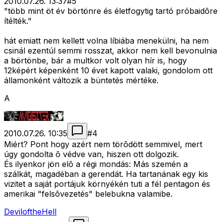
2010.07.26. 13:37
#
5
"több mint öt év börtönre és életfogytig tartó próbaidõre
ítélték."
hát emiatt nem kellett volna líbiába menekülni, ha nem
csinál ezentúl semmi rosszat, akkor nem kell bevonulnia
a börtönbe, bár a multkor volt olyan hír is, hogy
12képért képenként 10 évet kapott valaki, gondolom ott
államonként változik a büntetés mértéke.
A
2010.07.26. 10:35
#
4
Miért? Pont hogy azért nem törõdött semmivel, mert
úgy gondolta õ védve van, hiszen ott dolgozik.
És ilyenkor jön elõ a régi mondás: Más szemén a
szálkát, magadéban a gerendát. Ha tartanának egy kis
vizitet a saját portájuk környékén tuti a fél pentagon és
amerikai "felsõvezetés" belebukna valamibe.
DeviloftheHell