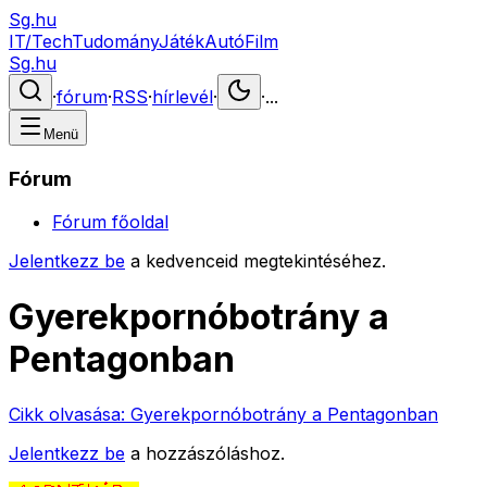
Sg.hu
IT/Tech
Tudomány
Játék
Autó
Film
Sg.hu
·
fórum
·
RSS
·
hírlevél
·
·
...
Menü
Fórum
Fórum főoldal
Jelentkezz be
a kedvenceid megtekintéséhez.
Gyerekpornóbotrány a
Pentagonban
Cikk olvasása:
Gyerekpornóbotrány a Pentagonban
Jelentkezz be
a hozzászóláshoz.