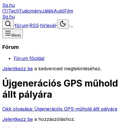
Sg.hu
IT/Tech
Tudomány
Játék
Autó
Film
Sg.hu
·
fórum
·
RSS
·
hírlevél
·
·
...
Menü
Fórum
Fórum főoldal
Jelentkezz be
a kedvenceid megtekintéséhez.
Újgenerációs GPS műhold
állt pályára
Cikk olvasása:
Újgenerációs GPS-műhold állt pályára
Jelentkezz be
a hozzászóláshoz.