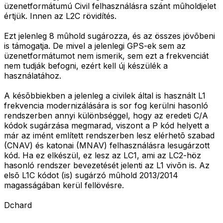
üzenetformátumú Civil felhasználásra szánt mûholdjelet
értjük. Innen az L2C rövidítés.
Ezt jelenleg 8 mûhold sugározza, és az összes jövõbeni
is támogatja. De mivel a jelenlegi GPS-ek sem az
üzenetformátumot nem ismerik, sem ezt a frekvenciát
nem tudják befogni, ezért kell új készülék a
használatához.
A késõbbiekben a jelenleg a civilek által is használt L1
frekvencia modernizálására is sor fog kerülni hasonló
rendszerben annyi különbséggel, hogy az eredeti C/A
kódok sugárzása megmarad, viszont a P kód helyett a
már az imént említett rendszerben lesz elérhetõ szabad
(CNAV) és katonai (MNAV) felhasználásra lesugárzott
kód. Ha ez elkészül, ez lesz az LC1, ami az LC2-höz
hasonló rendszer bevezetését jelenti az L1 vivõn is. Az
elsõ L1C kódot (is) sugárzó mûhold 2013/2014
magasságában kerül fellövésre.
Dchard