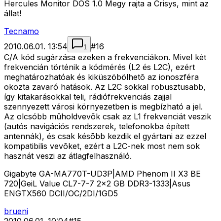
Hercules Monitor DOS 1.0 Megy rajta a Crisys, mint az
állat!
Tecnamo
2010.06.01. 13:54
#
16
1
C/A kód sugárzása ezeken a frekvenciákon. Mivel két
frekvencián történik a kódmérés (L2 és L2C), ezért
meghatározhatóak és kiküszöbölhetõ az ionoszféra
okozta zavaró hatások. Az L2C sokkal robusztusabb,
így kitakarásokkal teli, rádiófrekvenciás zajjal
szennyezett városi környezetben is megbízható a jel.
Az olcsóbb mûholdvevõk csak az L1 frekvenciát veszik
(autós navigációs rendszerek, telefonokba épített
antennák), és csak késõbb kezdik el gyártani az ezzel
kompatibilis vevõket, ezért a L2C-nek most nem sok
hasznát veszi az átlagfelhasználó.
Gigabyte GA-MA770T-UD3P|AMD Phenom II X3 BE
720|GeiL Value CL7-7-7 2x2 GB DDR3-1333|Asus
ENGTX560 DCII/OC/2DI/1GD5
brueni