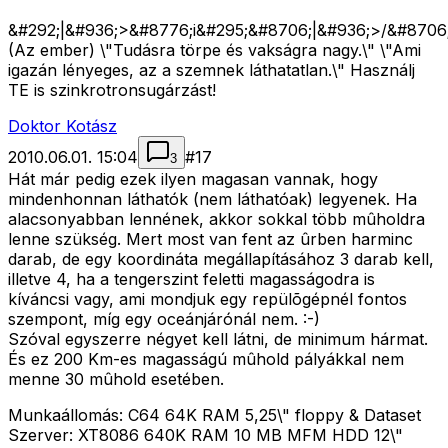
&#292;|&#936;>&#8776;i&#295;&#8706;|&#936;>/&#8706;
(Az ember) \"Tudásra törpe és vakságra nagy.\" \"Ami
igazán lényeges, az a szemnek láthatatlan.\" Használj
TE is szinkrotronsugárzást!
Doktor Kotász
2010.06.01. 15:04
#
17
3
Hát már pedig ezek ilyen magasan vannak, hogy
mindenhonnan láthatók (nem láthatóak) legyenek. Ha
alacsonyabban lennének, akkor sokkal több mûholdra
lenne szükség. Mert most van fent az ûrben harminc
darab, de egy koordináta megállapításához 3 darab kell,
illetve 4, ha a tengerszint feletti magasságodra is
kíváncsi vagy, ami mondjuk egy repülõgépnél fontos
szempont, míg egy oceánjárónál nem. :-)
Szóval egyszerre négyet kell látni, de minimum hármat.
És ez 200 Km-es magasságú mûhold pályákkal nem
menne 30 mûhold esetében.
Munkaállomás: C64 64K RAM 5,25\" floppy & Dataset
Szerver: XT8086 640K RAM 10 MB MFM HDD 12\"