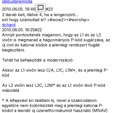
idebudanemoda
2010.06.05. 19:46
#
23
3 darab kell, illetve 4, ha a tengerszint...
ezt hogy számoltad ki? <#wow2>
<#worship>
dchard
2010.06.05. 16:25
#
22
Annyit pontosítanék magamon, hogy az L1 és az L2
vivõn is megmarad a hagyományos P-kód sugárzása, az
új civil és katonai kódok a jelenlegi rendszert fogják
kiegészíteni.
Tehát ha befejezõdik a modernizáció:
Akkor az L1 vivõn lesz C/A, L1C, L1M*, és a jelenlegi P-
kód
Az L2 vivõn lesz L2C, L2M* és az L1 vivõn lévõ P-kód
másolata
* A kifejezést én találtam ki, mivel a szakirodalom
egyelõre nem különbözteti meg a jelenlegi katonai P-
kódot a leendõ új üzenetformátumot használó (MNAV)