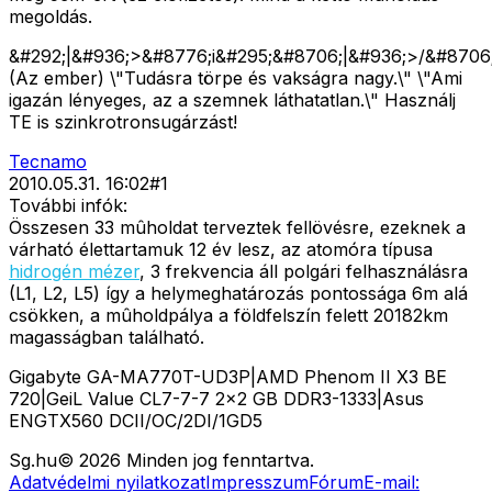
megoldás.
&#292;|&#936;>&#8776;i&#295;&#8706;|&#936;>/&#8706;
(Az ember) \"Tudásra törpe és vakságra nagy.\" \"Ami
igazán lényeges, az a szemnek láthatatlan.\" Használj
TE is szinkrotronsugárzást!
Tecnamo
2010.05.31. 16:02
#
1
További infók:
Összesen 33 mûholdat terveztek fellövésre, ezeknek a
várható élettartamuk 12 év lesz, az atomóra típusa
hidrogén mézer
, 3 frekvencia áll polgári felhasználásra
(L1, L2, L5) így a helymeghatározás pontossága 6m alá
csökken, a mûholdpálya a földfelszín felett 20182km
magasságban található.
Gigabyte GA-MA770T-UD3P|AMD Phenom II X3 BE
720|GeiL Value CL7-7-7 2x2 GB DDR3-1333|Asus
ENGTX560 DCII/OC/2DI/1GD5
Sg
.hu
©
2026
Minden jog fenntartva.
Adatvédelmi nyilatkozat
Impresszum
Fórum
E-mail: