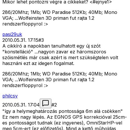
Mikor lehet pontozni végre a cikkeket? <#ejnye1>
286/20Mhz; 1Mb; WD Paradise 512Kb; 40Mb; Mono
VGA; ...Wolfeinsten 3D priman fut rajta 1.2
rendszerfloppyrol :>
pasi29uk
2010.05.31. 17:15
#
3
A cikkíró a napokban tanulhatott egy új szót
"konstelláció" ...nagyon zavar ez háromszoros
szóismétlés már csak azért is mert szükségtelen volt
hasznáni ezt az idegen fogalmat.
286/20Mhz; 1Mb; WD Paradise 512Kb; 40Mb; Mono
VGA; ...Wolfeinsten 3D priman fut rajta 1.2
rendszerfloppyrol :>
philcsy
2010.05.31. 17:04
#
2
"így a helymeghatározás pontossága 6m alá csökken"
Ez nem nagy lépés. Az EGNOS GPS korrekcióval 25cm-
es pontosságot tudnak (ez ingyenes), OmniStarHP-vel
meg 5cm-ert (ez elõfizetõs). Mind a kettõ mûholdas