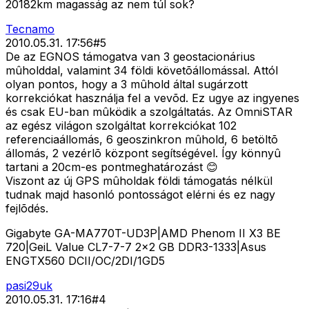
20182km magasság az nem túl sok?
Tecnamo
2010.05.31. 17:56
#
5
De az EGNOS támogatva van 3 geostacionárius
mûholddal, valamint 34 földi követõállomással. Attól
olyan pontos, hogy a 3 mûhold által sugárzott
korrekciókat használja fel a vevõd. Ez ugye az ingyenes
és csak EU-ban mûködik a szolgáltatás. Az OmniSTAR
az egész világon szolgáltat korrekciókat 102
referenciaállomás, 6 geoszinkron mûhold, 6 betöltõ
állomás, 2 vezérlõ központ segítségével. Így könnyû
tartani a 20cm-es pontmeghatározást 😊
Viszont az új GPS mûholdak földi támogatás nélkül
tudnak majd hasonló pontosságot elérni és ez nagy
fejlõdés.
Gigabyte GA-MA770T-UD3P|AMD Phenom II X3 BE
720|GeiL Value CL7-7-7 2x2 GB DDR3-1333|Asus
ENGTX560 DCII/OC/2DI/1GD5
pasi29uk
2010.05.31. 17:16
#
4