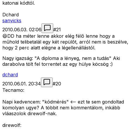
katonai kódtól.
Dchard
sanyicks
2010.06.03. 02:06
#
21
😄DD ha méter lenne akkor elég félõ lenne hogy a
mûhold telibetalál egy két repülõt, arról nem is beszélve,
hogy 2 perc alatt elégne a légellenállástól.
Nagy igazság: "A diploma a lényeg, nem a tudás" Aki
darabolva tölt fel torrentet az egy hülye köcsög :)
dchard
2010.06.01. 20:34
#
20
Tecnamo:
Napi kedvencem: "kódmérés" <-- ezt te sem gondoltad
komolyan ugye? A többit nem kommentálom, inkább
vláaszolok direwolf-nak.
direwolf: