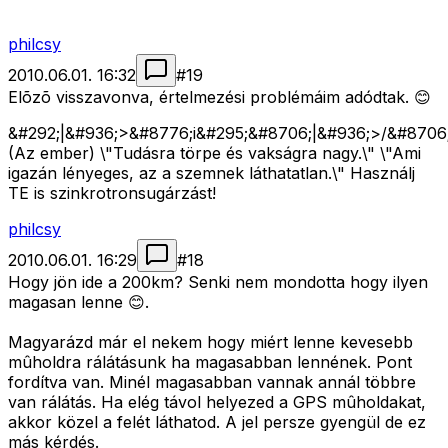
philcsy
2010.06.01. 16:32
#
19
Elõzõ visszavonva, értelmezési problémáim adódtak. 😊
&#292;|&#936;>&#8776;i&#295;&#8706;|&#936;>/&#8706;
(Az ember) \"Tudásra törpe és vakságra nagy.\" \"Ami
igazán lényeges, az a szemnek láthatatlan.\" Használj
TE is szinkrotronsugárzást!
philcsy
2010.06.01. 16:29
#
18
Hogy jön ide a 200km? Senki nem mondotta hogy ilyen
magasan lenne 😊.
Magyarázd már el nekem hogy miért lenne kevesebb
mûholdra rálátásunk ha magasabban lennének. Pont
fordítva van. Minél magasabban vannak annál többre
van rálátás. Ha elég távol helyezed a GPS mûholdakat,
akkor közel a felét láthatod. A jel persze gyengül de ez
más kérdés.