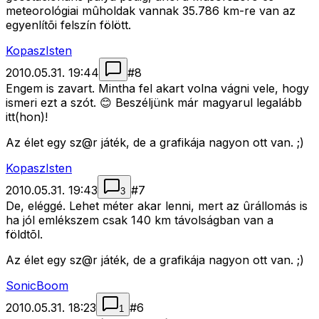
meteorológiai mûholdak vannak 35.786 km-re van az
egyenlítõi felszín fölött.
KopaszIsten
2010.05.31. 19:44
#
8
Engem is zavart. Mintha fel akart volna vágni vele, hogy
ismeri ezt a szót. 😊 Beszéljünk már magyarul legalább
itt(hon)!
Az élet egy sz@r játék, de a grafikája nagyon ott van. ;)
KopaszIsten
2010.05.31. 19:43
#
7
3
De, eléggé. Lehet méter akar lenni, mert az ûrállomás is
ha jól emlékszem csak 140 km távolságban van a
földtõl.
Az élet egy sz@r játék, de a grafikája nagyon ott van. ;)
SonicBoom
2010.05.31. 18:23
#
6
1