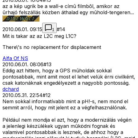
2010.06.01. 10:04
#
15
az a kép ugrik be a wall-e címû filmbõl, amikor az
ûrhajó felszállás közben áthalad egy mûhold-tengeren...
2010.06.01. 09:15
#
14
1
Mit is takar az az L2C meg L1C?
There\'s no replacement for displacement
Alfa Of NS
2010.06.01. 08:06
#
13
Eddig azt hittem, hogy a GPS mûholdak sokkal
pontosabbak, mint amit most el lehet velük érni civilként,
csak katonáknak engedélyezett a nagyobb pontosság.
dchard
2010.05.31. 22:54
#
12
Nem sokkal informatívabb mint a pH!-s, nem mond el
semmit arról, hogy mit jelent ez a végfelhasználónak.
Például nem mondja el azt, hogy a modernizálás végén
a jelenlegi készülékek ugyan mûködni fognak és
valamivel pontosabbak is lesznek, de ahhoz hogy a