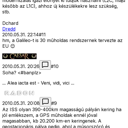
modernizálás igazi elõnyét ki tudjuk használni (L2C, majd
késõbb az L1C), ahhoz új készülékekre lesz szükség,
stb.
Dchard
Dredd
2010.05.31. 22:14
#
11
hm, a Galileo-t is 30 mûholdas rendszernek tervezte az
EU 😊
2010.05.31. 20:26
#
10
Soha? <#banplz>
... Alea iacta est - Veni, vidi, vici ...
2010.05.31. 20:08
#
9
Az ISS olyan 390-400km magasságú pályán kering ha
jól emlékszem, a GPS mûholdak ennél jóval
magasabban, kb 20.200 km-en keringenek. A
geostacionáris pálya pedig, ahol a mûsorszóró és