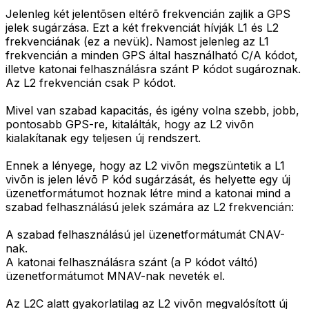
Jelenleg két jelentõsen eltérõ frekvencián zajlik a GPS
jelek sugárzása. Ezt a két frekvenciát hívják L1 és L2
frekvenciának (ez a nevük). Namost jelenleg az L1
frekvencián a minden GPS által használható C/A kódot,
illetve katonai felhasználásra szánt P kódot sugároznak.
Az L2 frekvencián csak P kódot.
Mivel van szabad kapacitás, és igény volna szebb, jobb,
pontosabb GPS-re, kitalálták, hogy az L2 vivõn
kialakítanak egy teljesen új rendszert.
Ennek a lényege, hogy az L2 vivõn megszüntetik a L1
vivõn is jelen lévõ P kód sugárzását, és helyette egy új
üzenetformátumot hoznak létre mind a katonai mind a
szabad felhasználású jelek számára az L2 frekvencián:
A szabad felhasználású jel üzenetformátumát CNAV-
nak.
A katonai felhasználásra szánt (a P kódot váltó)
üzenetformátumot MNAV-nak neveték el.
Az L2C alatt gyakorlatilag az L2 vivõn megvalósított új