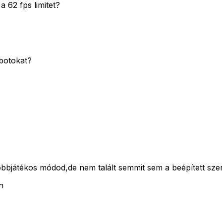
a 62 fps limitet?
 botokat?
öbbjátékos módod,de nem talált semmit sem a beépített szerv
n