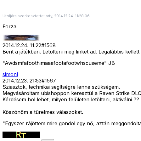
Utoljára szerkesztette: arty, 2014.12.24. 11:28:06
Forza.
2014.12.24. 11:22
#
1568
Bent a játékban. Letölteni meg linket ad. Legalábbis kellet
"Awdsmfafoothimaaafootafootwhscuseme" JB
simonl
2014.12.23. 21:53
#
1567
Sziasztok, technikai segítségre lenne szükségem.
Megvásároltam ubishoppon keresztül a Raven Strike DLC 
Kérdésem hol lehet, milyen felületen letölteni, aktiválni ??
Köszönöm a türelmes válaszokat.
"Egyszer rájöttem mire gondol egy nő, aztán meggondolta 