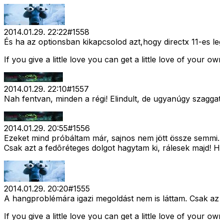
2014.01.29. 22:22
#
1558
És ha az optionsban kikapcsolod azt,hogy directx 11-es l
If you give a little love you can get a little love of your ow
2014.01.29. 22:10
#
1557
Nah fentvan, minden a régi! Elindult, de ugyanúgy szagga
2014.01.29. 20:55
#
1556
Ezeket mind próbáltam már, sajnos nem jött össze semmi.
Csak azt a fedõréteges dolgot hagytam ki, rálesek majd! Ha
2014.01.29. 20:20
#
1555
A hangproblémára igazi megoldást nem is láttam. Csak az á
If you give a little love you can get a little love of your ow