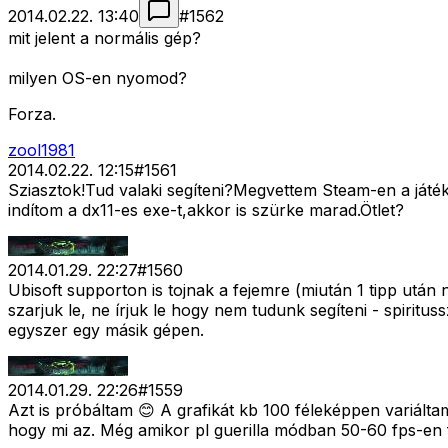
2014.02.22. 13:40
#
1562
mit jelent a normális gép?
milyen OS-en nyomod?
Forza.
zool1981
2014.02.22. 12:15
#
1561
Sziasztok!Tud valaki segíteni?Megvettem Steam-en a játék
indítom a dx11-es exe-t,akkor is szürke marad.Ötlet?
2014.01.29. 22:27
#
1560
Ubisoft supporton is tojnak a fejemre (miután 1 tipp után 
szarjuk le, ne írjuk le hogy nem tudunk segíteni - spiri
egyszer egy másik gépen.
2014.01.29. 22:26
#
1559
Azt is próbáltam 😊 A grafikát kb 100 féleképpen variált
hogy mi az. Még amikor pl guerilla módban 50-60 fps-en f