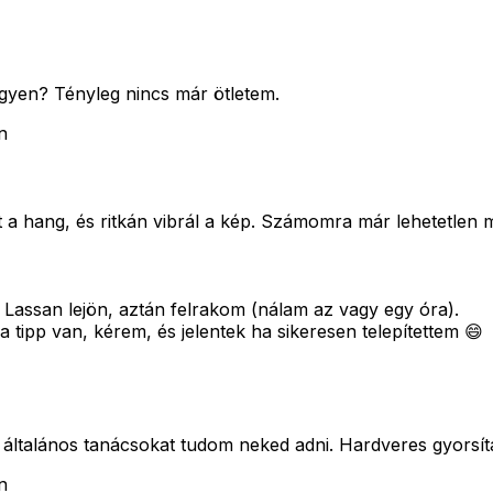
egyen? Tényleg nincs már ötletem.
n
t a hang, és ritkán vibrál a kép. Számomra már lehetetlen 
 Lassan lejön, aztán felrakom (nálam az vagy egy óra).
 tipp van, kérem, és jelentek ha sikeresen telepítettem 😄
ltalános tanácsokat tudom neked adni. Hardveres gyorsítást
n