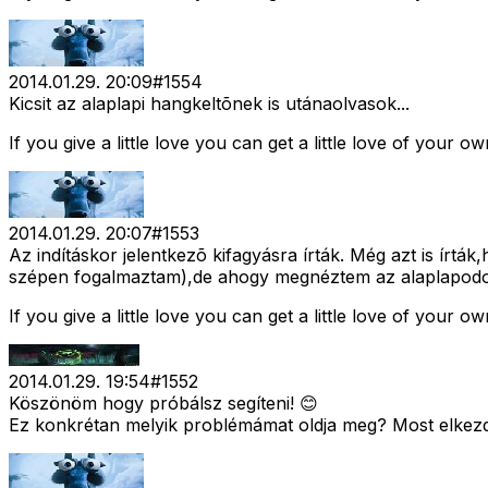
2014.01.29. 20:09
#
1554
Kicsit az alaplapi hangkeltõnek is utánaolvasok...
If you give a little love you can get a little love of your ow
2014.01.29. 20:07
#
1553
Az indításkor jelentkezõ kifagyásra írták. Még azt is írtá
szépen fogalmaztam),de ahogy megnéztem az alaplapodo
If you give a little love you can get a little love of your ow
2014.01.29. 19:54
#
1552
Köszönöm hogy próbálsz segíteni! 😊
Ez konkrétan melyik problémámat oldja meg? Most elkezd