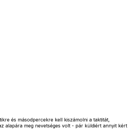
tikre és másodpercekre kell kiszámolni a taktitát,
z alapára meg nevetséges volt - pár küldiért annyit kért