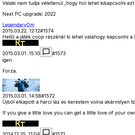
Valaki nem tudja véletlenül ,hogy hol lehet kikapcsolni ezt 
Next PC upgrade: 2022
LegendaryOm
2015.03.22. 12:12
#
1574
Helló a játék coop részénél ki lehet valahogy kapcsolni a
2015.03.01. 15:10
#
1573
igen
Forza.
2015.03.01. 14:58
#
1572
Újból elkapott a harci láz és kerestem volna akármilyen t
If you give a little love you can get a little love of your ow
2014.12.25. 11:04
#
1571