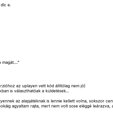
dlc e.
magát...."
rzióhoz az uplayen vett kód állítólag nem jó)
ékban is választhatóak a küldetések...
lyennek az alapjátéknak is lennie kellett volna, sokszor cen
káig agyaltam rajta, mert nem volt sose eléggé leárazva, a