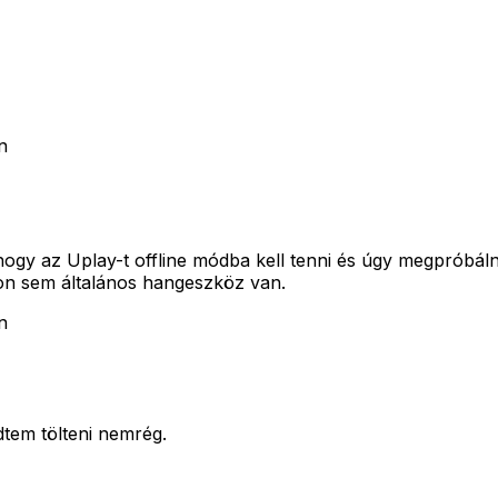
n
k,hogy az Uplay-t offline módba kell tenni és úgy megpróbál
n sem általános hangeszköz van.
n
tem tölteni nemrég.