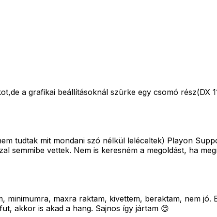
ot,de a grafikai beállításoknál szürke egy csomó rész(DX 1
nem tudtak mit mondani szó nélkül leléceltek) Playon Suppor
tusszal semmibe vettek. Nem is keresném a megoldást, ha m
am, minimumra, maxra raktam, kivettem, beraktam, nem jó. E
ut, akkor is akad a hang. Sajnos így jártam 😊