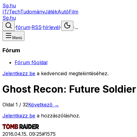
Sg.hu
IT/Tech
Tudomány
Játék
Autó
Film
Sg.hu
·
fórum
·
RSS
·
hírlevél
·
·
...
Menü
Fórum
Fórum főoldal
Jelentkezz be
a kedvenceid megtekintéséhez.
Ghost Recon: Future Soldier
Oldal
1
/
32
Következő →
Jelentkezz be
a hozzászóláshoz.
2016.04.15. 09:25
#
1575