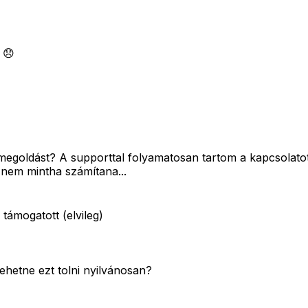
 😞
 megoldást? A supporttal folyamatosan tartom a kapcsolato
, nem mintha számítana...
 támogatott (elvileg)
lehetne ezt tolni nyilvánosan?