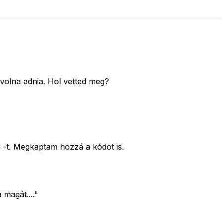
t volna adnia. Hol vetted meg?
-t. Megkaptam hozzá a kódot is.
magát...."