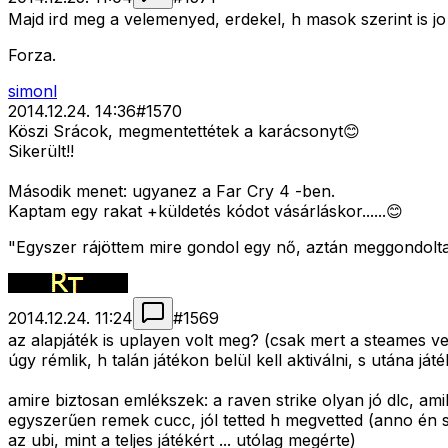
Majd ird meg a velemenyed, erdekel, h masok szerint is jo 
Forza.
simonl
2014.12.24. 14:36
#
1570
Köszi Srácok, megmentettétek a karácsonyt😊
Sikerült!!
Második menet: ugyanez a Far Cry 4 -ben.
Kaptam egy rakat +küldetés kódot vásárláskor......😊
"Egyszer rájöttem mire gondol egy nő, aztán meggondolta 
2014.12.24. 11:24
#
1569
az alapjáték is uplayen volt meg? (csak mert a steames ve
úgy rémlik, h talán játékon belül kell aktiválni, s utána ját
amire biztosan emlékszek: a raven strike olyan jó dlc, ami
egyszerűen remek cucc, jól tetted h megvetted (anno én so
az ubi, mint a teljes játékért ... utólag megérte)