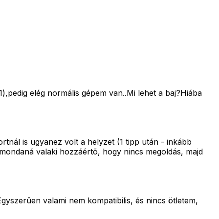
1),pedig elég normális gépem van..Mi lehet a baj?Hiába
tnál is ugyanez volt a helyzet (1 tipp után - inkább
egmondaná valaki hozzáértõ, hogy nincs megoldás, majd
gyszerûen valami nem kompatibilis, és nincs ötletem,