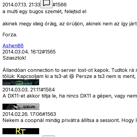
2014.07.13. 21:33
#
1566
a multi egy bugos szemét, felejtsd el
akinek megy ideig óráig, az örüljön, akinek nem az így járt
Forza.
Ashen86
2014.03.04. 16:12
#
1565
Sziasztok!
Állandóan connection to server lost-ot kapok. Tudtok rá
tõlük: Kapcsoljam ki a ts3-at 😄 Persze a ts3 nem is ment
2014.03.03. 21:11
#
1564
A DX11-et akkor tiltja le, ha nincs DX11 a gépen, vagy nem
2014.02.26. 17:06
#
1563
Nekem a coopnál mindig privátra állítsa a sessiont. Hogy 