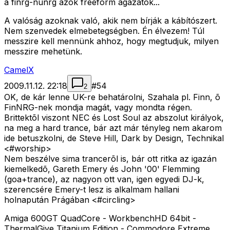
a finrg-nunrg azok freeform ágazatok...
A valóság azoknak való, akik nem bírják a kábítószert.
Nem szenvedek elmebetegségben. Én élvezem! Túl
messzire kell mennünk ahhoz, hogy megtudjuk, milyen
messzire mehetünk.
CamelX
2009.11.12. 22:18
#
54
2
OK, de kár lenne UK-re behatárolni, Szahala pl. Finn, õ
FinNRG-nek mondja magát, vagy mondta régen.
Brittektõl viszont NEC és Lost Soul az abszolut királyok,
na meg a hard trance, bár azt már tényleg nem akarom
ide betuszkolni, de Steve Hill, Dark by Design, Technikal
<#worship>
Nem beszélve sima trancerõl is, bár ott ritka az igazán
kiemelkedõ, Gareth Emery és John '00' Flemming
(goa+trance), az nagyon ott van, igen egyedi DJ-k,
szerencsére Emery-t lesz is alkalmam hallani
holnapután Prágában <#circling>
Amiga 600GT QuadCore - WorkbenchHD 64bit -
ThermalGive Titanium Edition - Commodore Extreme