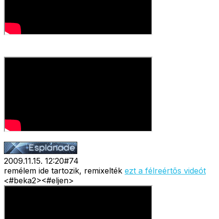
2009.11.15. 12:20
#
74
remélem ide tartozik, remixelték
ezt a félreértõs videót
<#beka2>
<#eljen>