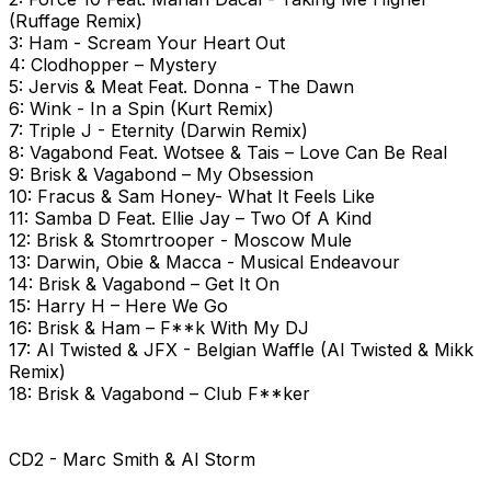
(Ruffage Remix)
3: Ham - Scream Your Heart Out
4: Clodhopper – Mystery
5: Jervis & Meat Feat. Donna - The Dawn
6: Wink - In a Spin (Kurt Remix)
7: Triple J - Eternity (Darwin Remix)
8: Vagabond Feat. Wotsee & Tais – Love Can Be Real
9: Brisk & Vagabond – My Obsession
10: Fracus & Sam Honey- What It Feels Like
11: Samba D Feat. Ellie Jay – Two Of A Kind
12: Brisk & Stomrtrooper - Moscow Mule
13: Darwin, Obie & Macca - Musical Endeavour
14: Brisk & Vagabond – Get It On
15: Harry H – Here We Go
16: Brisk & Ham – F**k With My DJ
17: Al Twisted & JFX - Belgian Waffle (Al Twisted & Mikk
Remix)
18: Brisk & Vagabond – Club F**ker
CD2 - Marc Smith & Al Storm