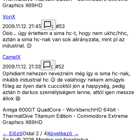
Graphics X69HD
VonX
2009.11.12. 21:45
#
53
1
Ööö... úgy értettem a sima hc-t, hogy nem ukhc/hhc,
aztán a sima hc-nak van sok alirányzata, mint pl az
industrial. 😊
CamelX
2009.11.12. 21:33
#
52
1
Ophidiant nehezen nevezném még így is sima hc-nak,
inkább industrial hc 😉 de valahogy nekem amúgyis
fõleg az ilyen dark cuccoktól jön a happység, pedig
aztán h darkos személyiségem lenne, attól igen messze
állok 😄
Amiga 600GT QuadCore - WorkbenchHD 64bit -
ThermalGive Titanium Edition - Commodore Extreme
Graphics X69HD
← Előző
Oldal
2
/
4
Következő →
Sg
.hu
©
2026
Minden jog fenntartva.