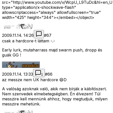
src="http://www.youtube.com/v/WcpU_L9TuDc&hl=en_U
type="application/x-shockwave-flash"
allowscriptaccess="always" allowfullscreen="true"
width="425" height="344"></embed></object>
2009.11.14. 14:26
#
67
csak a hardcore-t láttam -.-
Early lurk, mutaharrass majd swarm push, dropp és
guák GG !
2009.11.14. 13:33
#
66
1
az messze nem UK hardcore 😄D
A valóság azoknak való, akik nem bírják a kábítószert.
Nem szenvedek elmebetegségben. Én élvezem! Túl
messzire kell mennünk ahhoz, hogy megtudjuk, milyen
messzire mehetünk.