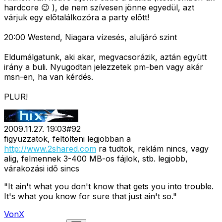
hardcore 😉 ), de nem szívesen jönne egyedül, azt
várjuk egy elõtalálkozóra a party elõtt!
20:00 Westend, Niagara vízesés, aluljáró szint
Eldumálgatunk, aki akar, megvacsorázik, aztán együtt
irány a buli. Nyugodtan jelezzetek pm-ben vagy akár
msn-en, ha van kérdés.
PLUR!
2009.11.27. 19:03
#
92
figyuzzatok, feltölteni legjobban a
http://www.2shared.com
ra tudtok, reklám nincs, vagy
alig, felmennek 3-400 MB-os fájlok, stb. legjobb,
várakozási idõ sincs
"It ain't what you don't know that gets you into trouble.
It's what you know for sure that just ain't so."
VonX