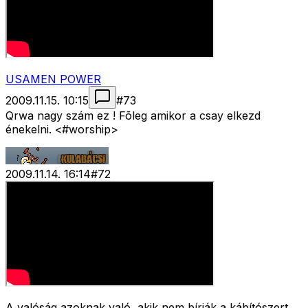
USAMEN POWER
2009.11.15. 10:15
#
73
Qrwa nagy szám ez ! Fõleg amikor a csay elkezd
énekelni. <#worship>
2009.11.14. 16:14
#
72
A valóság azoknak való, akik nem bírják a kábítószert.