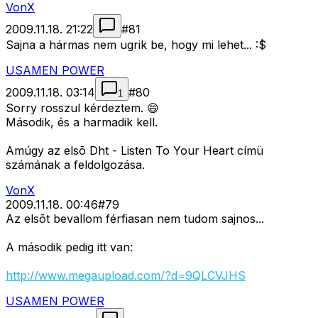
VonX
2009.11.18. 21:22
#
81
Sajna a hármas nem ugrik be, hogy mi lehet... :$
USAMEN POWER
2009.11.18. 03:14
#
80
1
Sorry rosszul kérdeztem. 😄
Második, és a harmadik kell.
Amúgy az elsõ Dht - Listen To Your Heart címü
számának a feldolgozása.
VonX
2009.11.18. 00:46
#
79
Az elsõt bevallom férfiasan nem tudom sajnos...
A második pedig itt van:
http://www.megaupload.com/?d=9QLCVJHS
USAMEN POWER