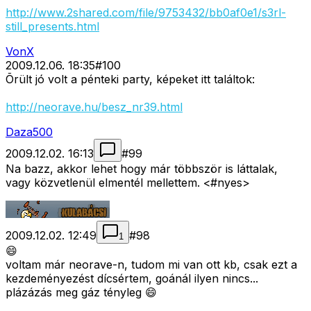
http://www.2shared.com/file/9753432/bb0af0e1/s3rl-
still_presents.html
VonX
2009.12.06. 18:35
#
100
Õrült jó volt a pénteki party, képeket itt találtok:
http://neorave.hu/besz_nr39.html
Daza500
2009.12.02. 16:13
#
99
Na bazz, akkor lehet hogy már többször is láttalak,
vagy közvetlenül elmentél mellettem. <#nyes>
2009.12.02. 12:49
#
98
1
😄
voltam már neorave-n, tudom mi van ott kb, csak ezt a
kezdeményezést dícsértem, goánál ilyen nincs...
plázázás meg gáz tényleg 😄