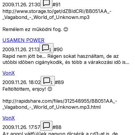
2009.11.26. 21:30
#
91
http://www.storage.to/get/dZBIdCRI/BB051AA_-
_Vagabond_-_World_of_Unknown.mp3
Remélem ez mûködni fog. 😊
USAMEN POWER
2009.11.26. 21:13
#
90
1
Rapid nem jött be... Régen sokat használtam, de az
utóbbi idõben cigánykodik, és több a várakozási idõ is...
VonX
2009.11.26. 18:02
#
89
1
Feltöltöttem, enjoy! 😊
http://rapidshare.com/files/312548955/BB051AA_-
_Vagabond_-_World_of_Unknown.mp3.html
VonX
2009.11.26. 17:57
#
88
Az angol vájtfülûek nagyon dícsérik a cd3-at is, de