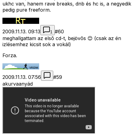
ukhc van, hanem rave breaks, dnb és hc is, a negyedik
pedig pure freeform.
2009.11.13. 09:13
#
60
1
meghallgattam az elsõ cd-t, bejövõs 😊 (csak az én
izlésemhez kicsit sok a vokál)
Forza.
2009.11.13. 07:56
#
59
akurvaanyád