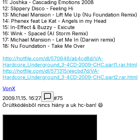
11: Joshka - Cascading Emotions 2008
12: Slippery Disco - Feeling Hi
13: Michael Mansion - Lift Me Up (Nu Foundation Remix)
14: Phenex feat Le Kat - Angels in my Head
15: In-Effect & Buzzy - Exicute
16: Wink - Spaced (Al Storm Remix)
17: Michael Mansion - Let Me In (Darwin remix)
18: Nu Foundation - Take Me Over
http://hotfile.com/dl/570646/ab4cd8d/VA-
Hardcore_Underground_3-4CD-2009-CHC.part1.rar.html
http://hotfile.com/dl/571315/eecbd7d/VA-
Hardcore_Underground_3-4CD-2009-CHC.part2.rar.html
VonX
2009.11.15. 16:27
#
75
Õrültködésbõl nincs hiány a uk hc-ban! 😄