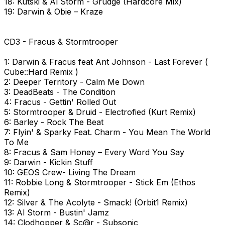
18: Kutski & Al Storm - Grudge (Hardcore Mix)
19: Darwin & Obie – Kraze
CD3 - Fracus & Stormtrooper
1: Darwin & Fracus feat Ant Johnson - Last Forever (
Cube::Hard Remix )
2: Deeper Territory - Calm Me Down
3: DeadBeats - The Condition
4: Fracus - Gettin' Rolled Out
5: Stormtrooper & Druid - Electrofied (Kurt Remix)
6: Barley - Rock The Beat
7: Flyin' & Sparky Feat. Charm - You Mean The World
To Me
8: Fracus & Sam Honey – Every Word You Say
9: Darwin - Kickin Stuff
10: GEOS Crew- Living The Dream
11: Robbie Long & Stormtrooper - Stick Em (Ethos
Remix)
12: Silver & The Acolyte - Smack! (Orbit1 Remix)
13: Al Storm - Bustin' Jamz
14: Clodhopper & Sc@r - Subsonic