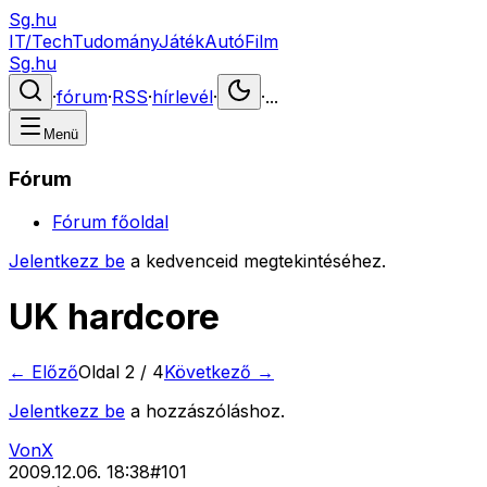
Sg.hu
IT/Tech
Tudomány
Játék
Autó
Film
Sg.hu
·
fórum
·
RSS
·
hírlevél
·
·
...
Menü
Fórum
Fórum főoldal
Jelentkezz be
a kedvenceid megtekintéséhez.
UK hardcore
← Előző
Oldal
2
/
4
Következő →
Jelentkezz be
a hozzászóláshoz.
VonX
2009.12.06. 18:38
#
101