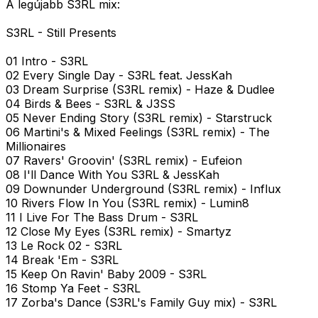
A legújabb S3RL mix:
S3RL - Still Presents
01 Intro - S3RL
02 Every Single Day - S3RL feat. JessKah
03 Dream Surprise (S3RL remix) - Haze & Dudlee
04 Birds & Bees - S3RL & J3SS
05 Never Ending Story (S3RL remix) - Starstruck
06 Martini's & Mixed Feelings (S3RL remix) - The
Millionaires
07 Ravers' Groovin' (S3RL remix) - Eufeion
08 I'll Dance With You S3RL & JessKah
09 Downunder Underground (S3RL remix) - Influx
10 Rivers Flow In You (S3RL remix) - Lumin8
11 I Live For The Bass Drum - S3RL
12 Close My Eyes (S3RL remix) - Smartyz
13 Le Rock 02 - S3RL
14 Break 'Em - S3RL
15 Keep On Ravin' Baby 2009 - S3RL
16 Stomp Ya Feet - S3RL
17 Zorba's Dance (S3RL's Family Guy mix) - S3RL