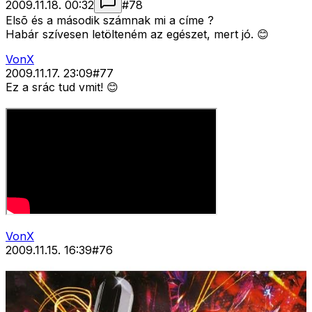
2009.11.18. 00:32
#
78
Elsõ és a második számnak mi a címe ?
Habár szívesen letölteném az egészet, mert jó. 😊
VonX
2009.11.17. 23:09
#
77
Ez a srác tud vmit! 😊
VonX
2009.11.15. 16:39
#
76