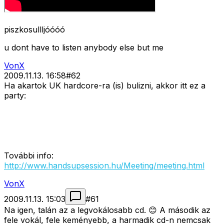
piszkosullljóóóó
u dont have to listen anybody else but me
VonX
2009.11.13. 16:58
#
62
Ha akartok UK hardcore-ra (is) bulizni, akkor itt ez a
party:
További info:
http://www.handsupsession.hu/Meeting/meeting.html
VonX
2009.11.13. 15:03
#
61
Na igen, talán az a legvokálosabb cd. 😊 A második az
fele vokál, fele keményebb, a harmadik cd-n nemcsak