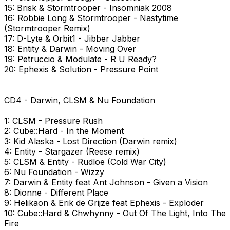
15: Brisk & Stormtrooper - Insomniak 2008
16: Robbie Long & Stormtrooper - Nastytime
(Stormtrooper Remix)
17: D-Lyte & Orbit1 - Jibber Jabber
18: Entity & Darwin - Moving Over
19: Petruccio & Modulate - R U Ready?
20: Ephexis & Solution - Pressure Point
CD4 - Darwin, CLSM & Nu Foundation
1: CLSM - Pressure Rush
2: Cube::Hard - In the Moment
3: Kid Alaska - Lost Direction (Darwin remix)
4: Entity - Stargazer (Reese remix)
5: CLSM & Entity - Rudloe (Cold War City)
6: Nu Foundation - Wizzy
7: Darwin & Entity feat Ant Johnson - Given a Vision
8: Dionne - Different Place
9: Helikaon & Erik de Grijze feat Ephexis - Exploder
10: Cube::Hard & Chwhynny - Out Of The Light, Into The
Fire