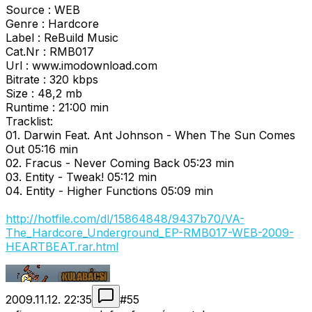
Source : WEB
Genre : Hardcore
Label : ReBuild Music
Cat.Nr : RMB017
Url : www.imodownload.com
Bitrate : 320 kbps
Size : 48,2 mb
Runtime : 21:00 min
Tracklist:
01. Darwin Feat. Ant Johnson - When The Sun Comes
Out 05:16 min
02. Fracus - Never Coming Back 05:23 min
03. Entity - Tweak! 05:12 min
04. Entity - Higher Functions 05:09 min
http://hotfile.com/dl/15864848/9437b70/VA-
The_Hardcore_Underground_EP-RMB017-WEB-2009-
HEARTBEAT.rar.html
2009.11.12. 22:35
#
55