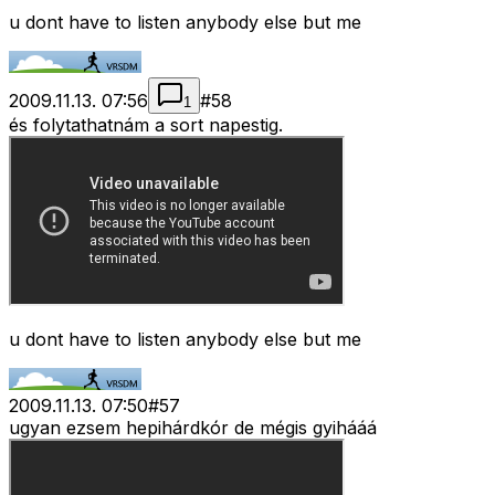
u dont have to listen anybody else but me
2009.11.13. 07:56
#
58
1
és folytathatnám a sort napestig.
u dont have to listen anybody else but me
2009.11.13. 07:50
#
57
ugyan ezsem hepihárdkór de mégis gyihááá