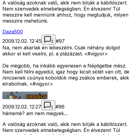
A valóság azoknak való, akik nem bírják a kábítószert.
Nem szenvedek elmebetegségben. Én élvezem! Túl
messzire kell mennünk ahhoz, hogy megtudjuk, milyen
messzire mehetünk.
Daza500
2009.12.02. 12:45
#
97
1
Na, nem akarlak én lebeszélni. Csak néhány dolgot
akkor el kell viselni, pl. a plázázást. <#vigyor>
De mégjobb, ha inkább egyenesen a Népligetbe mész.
Nem kell félni egyedül, igaz hogy kicsit sötét van ott, de
nincsenek csúnya koboldok meg zsákos emberek, akik
elrabolnak. <#vigyor>
2009.12.02. 12:27
#
96
1
hámemé? am nem megyek...
A valóság azoknak való, akik nem bírják a kábítószert.
Nem szenvedek elmebetegségben. Én élvezem! Túl