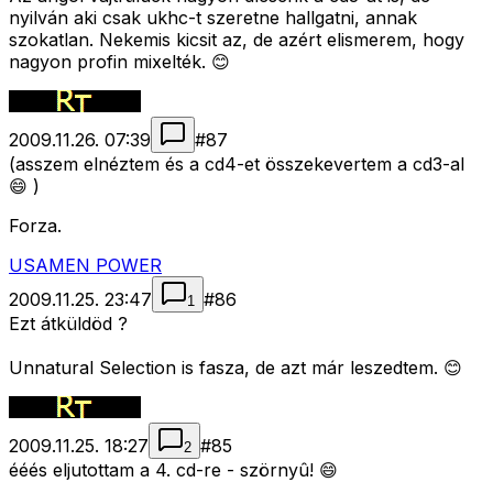
nyilván aki csak ukhc-t szeretne hallgatni, annak
szokatlan. Nekemis kicsit az, de azért elismerem, hogy
nagyon profin mixelték. 😊
2009.11.26. 07:39
#
87
(asszem elnéztem és a cd4-et összekevertem a cd3-al
😄 )
Forza.
USAMEN POWER
2009.11.25. 23:47
#
86
1
Ezt átküldöd ?
Unnatural Selection is fasza, de azt már leszedtem. 😊
2009.11.25. 18:27
#
85
2
ééés eljutottam a 4. cd-re - szörnyû! 😄