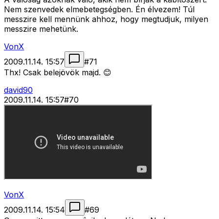
Nem szenvedek elmebetegségben. Én élvezem! Túl
messzire kell mennünk ahhoz, hogy megtudjuk, milyen
messzire mehetünk.
VonX
2009.11.14. 15:57
#
71
Thx! Csak belejövök majd. 😊
david90
2009.11.14. 15:57
#
70
VonX
2009.11.14. 15:54
#
69