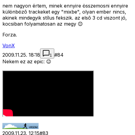
nem nagyon értem, minek ennyire összemosni ennyire
különbözõ trackeket egy "mixbe", olyan ember nincs,
akinek mindegyik stílus fekszik. az elsõ 3 cd viszont jó,
kocsiban folyamatosan az megy 😊
Forza.
VonX
2009.11.25. 18:18
#
84
1
Nekem ez az epic: 😉
2009.11.23. 12:15
#
83