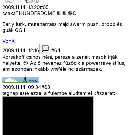
2009.11.14. 13:20
#
65
csakaTHUNDERDOME !!!!!!!! 😄D
Early lurk, mutaharrass majd swarm push, dropp és
guák GG !
VonX
2009.11.14. 12:16
#
64
Korsakoff csinos néni, persze a zenéit mások írják
helyette. 😊 Az õ nevéhez fûzõdik a powerrave stílus,
ami azonban inkább vmiféle hc-származék.
2009.11.14. 09:34
#
63
tegnap este ezzel a fülembe aludtam el <#szeret>