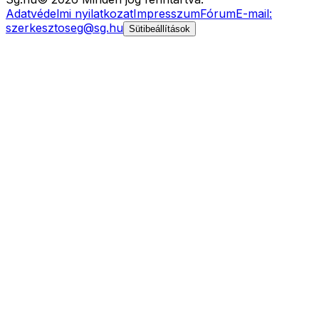
Adatvédelmi nyilatkozat
Impresszum
Fórum
E-mail:
szerkesztoseg@sg.hu
Sütibeállítások