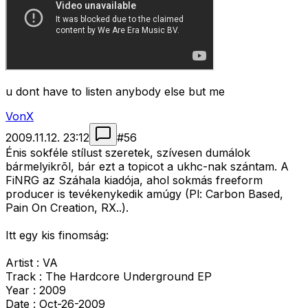
u dont have to listen anybody else but me
VonX
2009.11.12. 23:12
#
56
Énis sokféle stílust szeretek, szívesen dumálok
bármelyikrõl, bár ezt a topicot a ukhc-nak szántam. A
FiNRG az Száhala kiadója, ahol sokmás freeform
producer is tevékenykedik amúgy (Pl: Carbon Based,
Pain On Creation, RX..).
Itt egy kis finomság:
Artist : VA
Track : The Hardcore Underground EP
Year : 2009
Date : Oct-26-2009