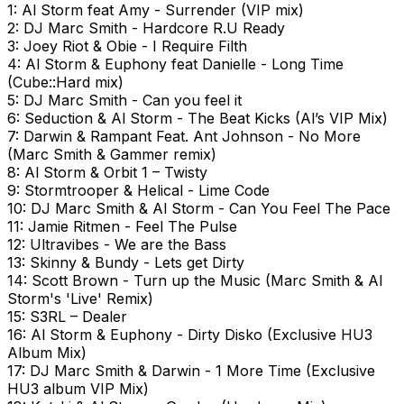
1: Al Storm feat Amy - Surrender (VIP mix)
2: DJ Marc Smith - Hardcore R.U Ready
3: Joey Riot & Obie - I Require Filth
4: Al Storm & Euphony feat Danielle - Long Time
(Cube::Hard mix)
5: DJ Marc Smith - Can you feel it
6: Seduction & Al Storm - The Beat Kicks (Al’s VIP Mix)
7: Darwin & Rampant Feat. Ant Johnson - No More
(Marc Smith & Gammer remix)
8: Al Storm & Orbit 1 – Twisty
9: Stormtrooper & Helical - Lime Code
10: DJ Marc Smith & Al Storm - Can You Feel The Pace
11: Jamie Ritmen - Feel The Pulse
12: Ultravibes - We are the Bass
13: Skinny & Bundy - Lets get Dirty
14: Scott Brown - Turn up the Music (Marc Smith & Al
Storm's 'Live' Remix)
15: S3RL – Dealer
16: Al Storm & Euphony - Dirty Disko (Exclusive HU3
Album Mix)
17: DJ Marc Smith & Darwin - 1 More Time (Exclusive
HU3 album VIP Mix)