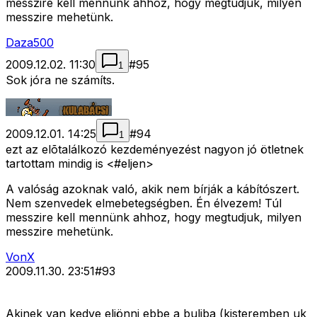
messzire kell mennünk ahhoz, hogy megtudjuk, milyen
messzire mehetünk.
Daza500
2009.12.02. 11:30
#
95
1
Sok jóra ne számíts.
2009.12.01. 14:25
#
94
1
ezt az elõtalálkozó kezdeményezést nagyon jó ötletnek
tartottam mindig is <#eljen>
A valóság azoknak való, akik nem bírják a kábítószert.
Nem szenvedek elmebetegségben. Én élvezem! Túl
messzire kell mennünk ahhoz, hogy megtudjuk, milyen
messzire mehetünk.
VonX
2009.11.30. 23:51
#
93
Akinek van kedve eljönni ebbe a buliba (kisteremben uk