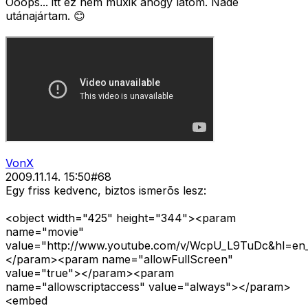
Ooops... itt ez nem mûxik ahogy látom. Nade
utánajártam. 😊
VonX
2009.11.14. 15:50
#
68
Egy friss kedvenc, biztos ismerõs lesz:
<object width="425" height="344"><param
name="movie"
value="http://www.youtube.com/v/WcpU_L9TuDc&hl=en
</param><param name="allowFullScreen"
value="true"></param><param
name="allowscriptaccess" value="always"></param>
<embed