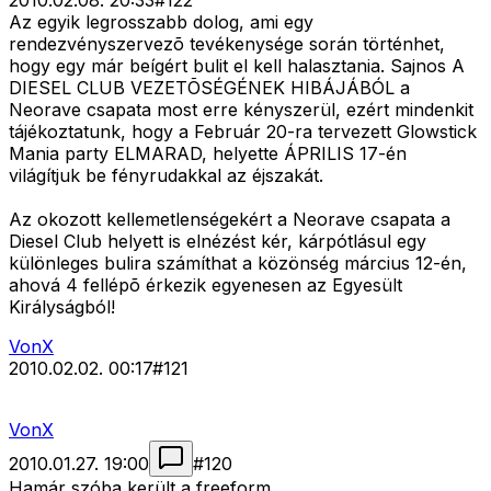
2010.02.08. 20:33
#
122
Az egyik legrosszabb dolog, ami egy
rendezvényszervezõ tevékenysége során történhet,
hogy egy már beígért bulit el kell halasztania. Sajnos A
DIESEL CLUB VEZETÕSÉGÉNEK HIBÁJÁBÓL a
Neorave csapata most erre kényszerül, ezért mindenkit
tájékoztatunk, hogy a Február 20-ra tervezett Glowstick
Mania party ELMARAD, helyette ÁPRILIS 17-én
világítjuk be fényrudakkal az éjszakát.
Az okozott kellemetlenségekért a Neorave csapata a
Diesel Club helyett is elnézést kér, kárpótlásul egy
különleges bulira számíthat a közönség március 12-én,
ahová 4 fellépõ érkezik egyenesen az Egyesült
Királyságból!
VonX
2010.02.02. 00:17
#
121
VonX
2010.01.27. 19:00
#
120
Hamár szóba került a freeform...