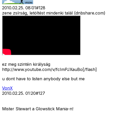
2010.02.25. 08:01
#
128
zene zsírság, letöltést mindenki talál (dnbshare.com)
ez meg szintén királyság
http://www.youtube.com/v/fcImPJXauBo[/flash]
u dont have to listen anybody else but me
VonX
2010.02.25. 01:20
#
127
Mister Stewart a Glowstick Mania-n!