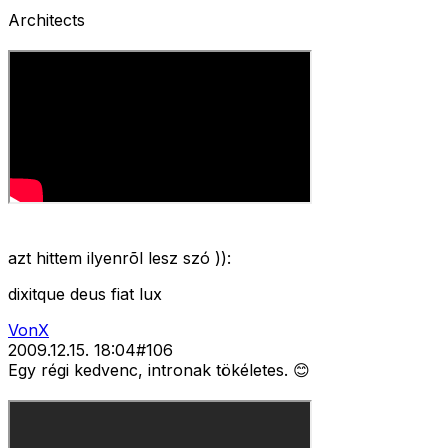
Architects
azt hittem ilyenrõl lesz szó )):
dixitque deus fiat lux
VonX
2009.12.15. 18:04
#
106
Egy régi kedvenc, intronak tökéletes. 😊