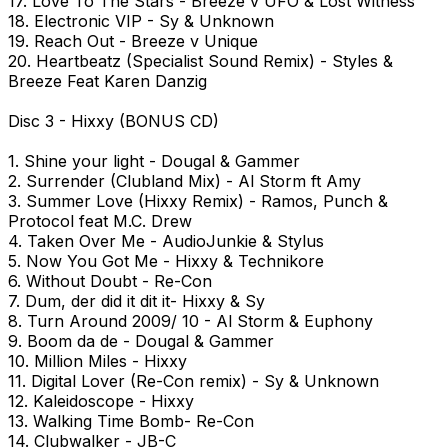
17. Love To The Stars - Breeze v UFO & Lost Witness
18. Electronic VIP - Sy & Unknown
19. Reach Out - Breeze v Unique
20. Heartbeatz (Specialist Sound Remix) - Styles &
Breeze Feat Karen Danzig
Disc 3 - Hixxy (BONUS CD)
1. Shine your light - Dougal & Gammer
2. Surrender (Clubland Mix) - Al Storm ft Amy
3. Summer Love (Hixxy Remix) - Ramos, Punch &
Protocol feat M.C. Drew
4. Taken Over Me - AudioJunkie & Stylus
5. Now You Got Me - Hixxy & Technikore
6. Without Doubt - Re-Con
7. Dum, der did it dit it- Hixxy & Sy
8. Turn Around 2009/ 10 - Al Storm & Euphony
9. Boom da de - Dougal & Gammer
10. Million Miles - Hixxy
11. Digital Lover (Re-Con remix) - Sy & Unknown
12. Kaleidoscope - Hixxy
13. Walking Time Bomb- Re-Con
14. Clubwalker - JB-C