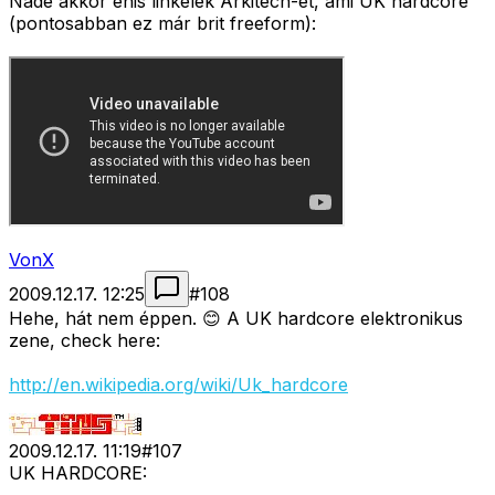
Nade akkor énis linkelek Arkitech-et, ami UK hardcore
(pontosabban ez már brit freeform):
VonX
2009.12.17. 12:25
#
108
Hehe, hát nem éppen. 😊 A UK hardcore elektronikus
zene, check here:
http://en.wikipedia.org/wiki/Uk_hardcore
2009.12.17. 11:19
#
107
UK HARDCORE: