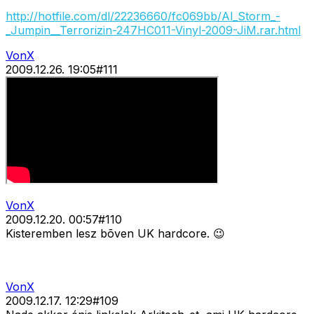
http://hotfile.com/dl/22236660/fc069bb/Al_Storm_-
_Jumpin__Terrorizin-247HC011-Vinyl-2009-JiM.rar.html
VonX
2009.12.26. 19:05
#
111
VonX
2009.12.20. 00:57
#
110
Kisteremben lesz bõven UK hardcore. 😉
VonX
2009.12.17. 12:29
#
109