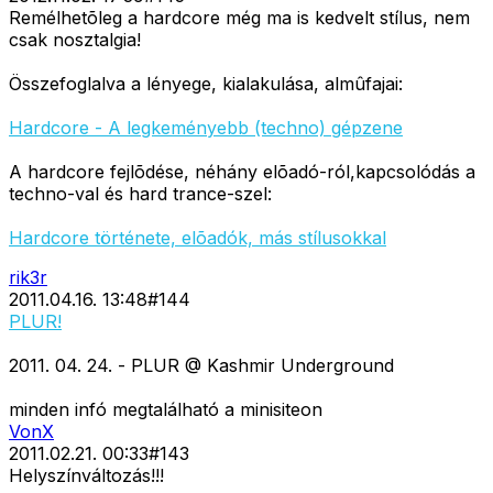
Remélhetõleg a hardcore még ma is kedvelt stílus, nem
csak nosztalgia!
Összefoglalva a lényege, kialakulása, almûfajai:
Hardcore - A legkeményebb (techno) gépzene
A hardcore fejlõdése, néhány elõadó-ról,kapcsolódás a
techno-val és hard trance-szel:
Hardcore története, elõadók, más stílusokkal
rik3r
2011.04.16. 13:48
#
144
PLUR!
2011. 04. 24. - PLUR @ Kashmir Underground
minden infó megtalálható a minisiteon
VonX
2011.02.21. 00:33
#
143
Helyszínváltozás!!!