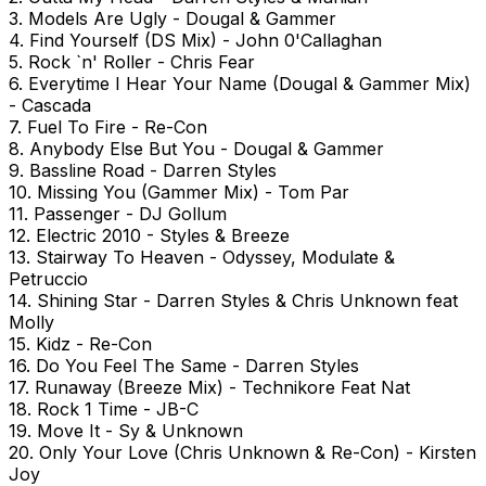
3. Models Are Ugly - Dougal & Gammer
4. Find Yourself (DS Mix) - John 0'Callaghan
5. Rock `n' Roller - Chris Fear
6. Everytime I Hear Your Name (Dougal & Gammer Mix)
- Cascada
7. Fuel To Fire - Re-Con
8. Anybody Else But You - Dougal & Gammer
9. Bassline Road - Darren Styles
10. Missing You (Gammer Mix) - Tom Par
11. Passenger - DJ Gollum
12. Electric 2010 - Styles & Breeze
13. Stairway To Heaven - Odyssey, Modulate &
Petruccio
14. Shining Star - Darren Styles & Chris Unknown feat
Molly
15. Kidz - Re-Con
16. Do You Feel The Same - Darren Styles
17. Runaway (Breeze Mix) - Technikore Feat Nat
18. Rock 1 Time - JB-C
19. Move It - Sy & Unknown
20. Only Your Love (Chris Unknown & Re-Con) - Kirsten
Joy