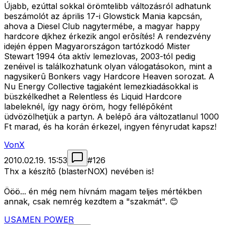
Újabb, ezúttal sokkal örömtelibb változásról adhatunk
beszámolót az április 17-i Glowstick Mania kapcsán,
ahova a Diesel Club nagytermébe, a magyar happy
hardcore djkhez érkezik angol erõsítés! A rendezvény
idején éppen Magyarországon tartózkodó Mister
Stewart 1994 óta aktív lemezlovas, 2003-tól pedig
zenéivel is találkozhatunk olyan válogatásokon, mint a
nagysikerû Bonkers vagy Hardcore Heaven sorozat. A
Nu Energy Collective tagjaként lemezkiadásokkal is
büszkélkedhet a Relentless és Liquid Hardcore
labeleknél, így nagy öröm, hogy fellépõként
üdvözölhetjük a partyn. A belépõ ára változatlanul 1000
Ft marad, és ha korán érkezel, ingyen fényrudat kapsz!
VonX
2010.02.19. 15:53
#
126
Thx a készítõ (blasterNOX) nevében is!
Ööö... én még nem hívnám magam teljes mértékben
annak, csak nemrég kezdtem a "szakmát". 😊
USAMEN POWER