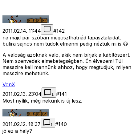
2011.02.14. 11:44
#
142
na majd pár szóban megoszthatnád tapasztalaidat,
bulira sajnos nem tudok elmenni pedig néztük mi is 😊
A valóság azoknak való, akik nem bírják a kábítószert.
Nem szenvedek elmebetegségben. Én élvezem! Túl
messzire kell mennünk ahhoz, hogy megtudjuk, milyen
messzire mehetünk.
VonX
2011.02.13. 23:04
#
141
1
Most nyílik, még nekünk is új lesz.
2011.02.12. 18:37
#
140
1
jó ez a hely?