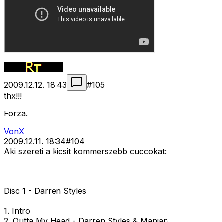
2009.12.12. 18:43
#
105
thx!!!
Forza.
VonX
2009.12.11. 18:34
#
104
Aki szereti a kicsit kommerszebb cuccokat:
Disc 1 - Darren Styles
1. Intro
2. Outta My Head - Darren Styles & Manian