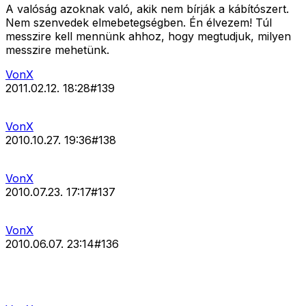
A valóság azoknak való, akik nem bírják a kábítószert.
Nem szenvedek elmebetegségben. Én élvezem! Túl
messzire kell mennünk ahhoz, hogy megtudjuk, milyen
messzire mehetünk.
VonX
2011.02.12. 18:28
#
139
VonX
2010.10.27. 19:36
#
138
VonX
2010.07.23. 17:17
#
137
VonX
2010.06.07. 23:14
#
136