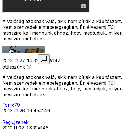
A valóság azoknak való, akik nem bírják a kábítószert.
Nem szenvedek elmebetegségben. Én élvezem! Túl
messzire kell mennünk ahhoz, hogy megtudjuk, milyen
messzire mehetünk.
2013.01.27. 14:31
#
147
ottleszünk 😊
A valóság azoknak való, akik nem bírják a kábítószert.
Nem szenvedek elmebetegségben. Én élvezem! Túl
messzire kell mennünk ahhoz, hogy megtudjuk, milyen
messzire mehetünk.
Fonix79
2013.01.26. 19:45
#
146
Regiujzenek
2012.11.02. 17:39
#
145