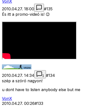
VonX
2010.04.27. 18:00
#
135
És itt a promo-videó is! 😉
2010.04.27. 14:34
#
134
1
szép a szóró nagyon!
u dont have to listen anybody else but me
VonX
2010.04.27. 00:26
#
133