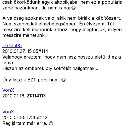
csak ökörködünk egyik altopikjába, nem ez a populáris
zene hazánkban, de nem is baj 😊
A valóság azoknak való, akik nem bírják a kábítószert.
Nem szenvedek elmebetegségben. Én élvezem! Túl
messzire kell mennünk ahhoz, hogy megtudjuk, milyen
messzire mehetünk.
Daza500
2010.01.27. 15:05
#
114
Valahogy éreztem, hogy nem lesz hosszú életû itt ez a
téma.
Hiszen az emberek oly sokfélét hallgatnak...
Úgy látszik EZT pont nem. 😊
VonX
2010.01.16. 21:11
#
113
VonX
2010.01.13. 17:45
#
112
Rég jártam már erre. 😊