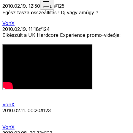
2010.02.19. 12:50
#
125
1
Egész fasza összeállítás ! Dj vagy amúgy ?
VonX
2010.02.19. 11:18
#
124
Elkészült a UK Hardcore Experience promo-videója:
VonX
2010.02.11. 00:20
#
123
VonX