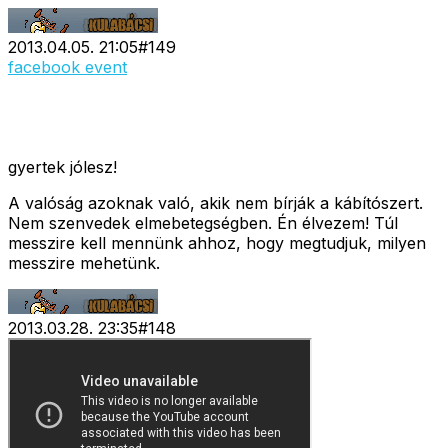
2013.04.05. 21:05
#
149
facebook event
gyertek jólesz!
A valóság azoknak való, akik nem bírják a kábítószert.
Nem szenvedek elmebetegségben. Én élvezem! Túl
messzire kell mennünk ahhoz, hogy megtudjuk, milyen
messzire mehetünk.
2013.03.28. 23:35
#
148