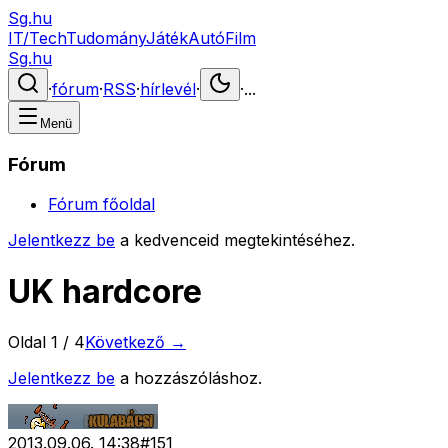
Sg.hu
IT/Tech
Tudomány
Játék
Autó
Film
Sg.hu
·
fórum
·
RSS
·
hírlevél
·
·
...
Menü
Fórum
Fórum főoldal
Jelentkezz be
a kedvenceid megtekintéséhez.
UK hardcore
Oldal
1
/
4
Következő →
Jelentkezz be
a hozzászóláshoz.
2013.09.06. 14:38
#
151