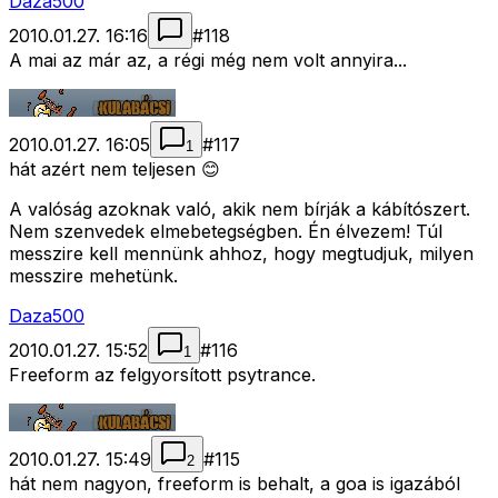
Daza500
2010.01.27. 16:16
#
118
A mai az már az, a régi még nem volt annyira...
2010.01.27. 16:05
#
117
1
hát azért nem teljesen 😊
A valóság azoknak való, akik nem bírják a kábítószert.
Nem szenvedek elmebetegségben. Én élvezem! Túl
messzire kell mennünk ahhoz, hogy megtudjuk, milyen
messzire mehetünk.
Daza500
2010.01.27. 15:52
#
116
1
Freeform az felgyorsított psytrance.
2010.01.27. 15:49
#
115
2
hát nem nagyon, freeform is behalt, a goa is igazából