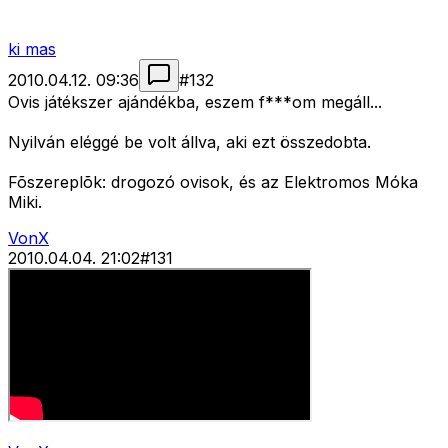
ki mas
2010.04.12. 09:36
#
132
Ovis játékszer ajándékba, eszem f***om megáll...
Nyilván eléggé be volt állva, aki ezt összedobta.
Fõszereplõk: drogozó ovisok, és az Elektromos Móka
Miki.
VonX
2010.04.04. 21:02
#
131