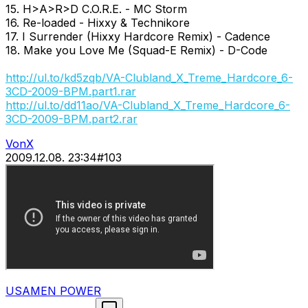
15. H>A>R>D C.O.R.E. - MC Storm
16. Re-loaded - Hixxy & Technikore
17. I Surrender (Hixxy Hardcore Remix) - Cadence
18. Make you Love Me (Squad-E Remix) - D-Code
http://ul.to/kd5zqb/VA-Clubland_X_Treme_Hardcore_6-
3CD-2009-BPM.part1.rar
http://ul.to/dd11ao/VA-Clubland_X_Treme_Hardcore_6-
3CD-2009-BPM.part2.rar
VonX
2009.12.08. 23:34
#
103
USAMEN POWER