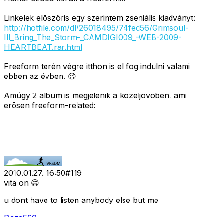
Linkelek elõszöris egy szerintem zseniális kiadványt:
http://hotfile.com/dl/26018495/74fed56/Grimsoul-
Ill_Bring_The_Storm-_CAMDIGI009_-WEB-2009-
HEARTBEAT.rar.html
Freeform terén végre itthon is el fog indulni valami
ebben az évben. 😉
Amúgy 2 album is megjelenik a közeljövõben, ami
erõsen freeform-related:
2010.01.27. 16:50
#
119
vita on 😄
u dont have to listen anybody else but me