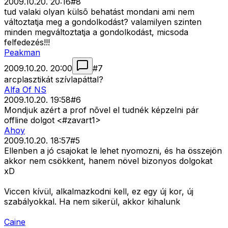
2009.10.20. 20:16
#
8
tud valaki olyan külsõ behatást mondani ami nem
változtatja meg a gondolkodást? valamilyen szinten
minden megváltoztatja a gondolkodást, micsoda
felfedezés!!!
Peakman
2009.10.20. 20:00
#
7
arcplasztikát szívlapáttal?
Alfa Of NS
2009.10.20. 19:58
#
6
Mondjuk azért a prof nõvel el tudnék képzelni pár
offline dolgot <#zavart1>
Ahoy
2009.10.20. 18:57
#
5
Ellenben a jó csajokat le lehet nyomozni, és ha összejön
akkor nem csökkent, hanem növel bizonyos dolgokat
xD
Viccen kívül, alkalmazkodni kell, ez egy új kor, új
szabályokkal. Ha nem sikerül, akkor kihalunk
Caine