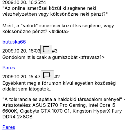
2009.10.20. 16:25
#
4
"Az online ismerõsei közül ki segítene neki
vészhelyzetben vagy kölcsönözne neki pénzt?"
Miért, a "valódi" ismerõsei közül kis segítene, vagy
kölcsönözne pénzt? <#idiota>
butuska66
2009.10.20. 16:03
#
3
Gondolom itt is csak a gumiszobát <#ravasz1>
Pares
2009.10.20. 15:47
#
2
1
Egyébként meg a fórumon kívül egyetlen közösségi
oldalat sem látogatok...
"A tolerancia és apátia a haldokló társadalom erényei" -
Arisztotelész ASUS Z170 Pro Gaming, Intel Core i5
6600K, Gigabyte GTX 1070 G1, Kingston HyperX Fury
DDR4 2x8GB
Pares