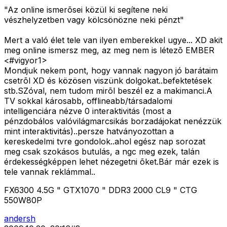
"Az online ismerõsei közül ki segítene neki
vészhelyzetben vagy kölcsönözne neki pénzt"
Mert a való élet tele van ilyen emberekkel ugye... XD akit
meg online ismersz meg, az meg nem is létezõ EMBER
<#vigyor1>
Mondjuk nekem pont, hogy vannak nagyon jó barátaim
csetrõl XD és közösen viszünk dolgokat..befektetések
stb.SZóval, nem tudom mirõl beszél ez a makimanci.A
TV sokkal károsabb, offlineabb/társadalomi
intelligenciára nézve 0 interaktivitás (most a
pénzdobálos valóvilágmarcsikás borzadájokat nenézzük
mint interaktivitás)..persze hatványozottan a
kereskedelmi tvre gondolok..ahol egész nap sorozat
meg csak szokásos butulás, a ngc meg ezek, talán
érdekességképpen lehet nézegetni õket.Bár már ezek is
tele vannak reklámmal..
FX6300 4.5G " GTX1070 " DDR3 2000 CL9 " CTG
550W80P
andersh