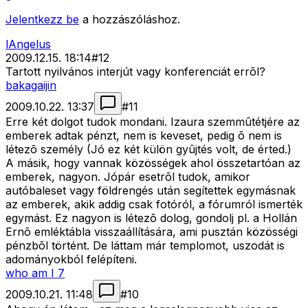
Jelentkezz be
a hozzászóláshoz.
lAngelus
2009.12.15. 18:14
#
12
Tartott nyilvános interjút vagy konferenciát errõl?
bakagaijin
2009.10.22. 13:37
#
11
Erre két dolgot tudok mondani. Izaura szemmûtétjére az
emberek adtak pénzt, nem is keveset, pedig õ nem is
létezõ személy (Jó ez két külön gyûjtés volt, de érted.)
A másik, hogy vannak közösségek ahol összetartóan az
emberek, nagyon. Jópár esetrõl tudok, amikor
autóbaleset vagy földrengés után segítettek egymásnak
az emberek, akik addig csak fotóról, a fórumról ismerték
egymást. Ez nagyon is létezõ dolog, gondolj pl. a Hollán
Ernõ emléktábla visszaállítására, ami pusztán közösségi
pénzbõl történt. De láttam már templomot, uszodát is
adományokból felépíteni.
who am I 7
2009.10.21. 11:48
#
10