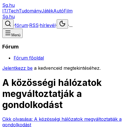
Sg.hu
IT/Tech
Tudomány
Játék
Autó
Film
Sg.hu
·
fórum
·
RSS
·
hírlevél
·
·
...
Menü
Fórum
Fórum főoldal
Jelentkezz be
a kedvenceid megtekintéséhez.
A közösségi hálózatok
megváltoztatják a
gondolkodást
Cikk olvasása:
A közösségi hálózatok megváltoztatják a
gondolkodást