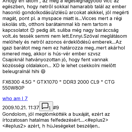
Ahogy én látom , az meg a legeslegnagyobb vicc az
egészben, hogy netrõl sokkal hamarabb talál az ember
hasonló gondolkodású/izlésû arcokat akikkel, jól megérti
magát, pont pl. a myspace miatt is...Vicces mert a régi
iskolás stb, otthoni barátaimmal kb nem tartom a
kapcsolatot 😊 pedig ált. suliba még nagy baráccság
volt..és tessék semmi nem lett.Ennyi.Szóval meglátásom
melóhely és netrõl azonos érdeklõdésû emberek...Az
igazi barátot meg nem ez határozza meg..mert akárhol
ismered meg, akkor is hús-vér ember szvsz
Csajoknál hatványozottan jó, hogy fent vannak
közösségi oldalakon... XD le lehet csekkolni mielõtt
beleugralnál hihi 😄
FX6300 4.5G " GTX1070 " DDR3 2000 CL9 " CTG
550W80P
who am I 7
2009.10.21. 11:37
#
9
1
Gondolom, jól megtömkötték a buxáját, ezért az
írtozatosan hatalmas felfedezésért....<#eplus2>
<#eplus2>
azért, h hüJeségeket beszéljen..