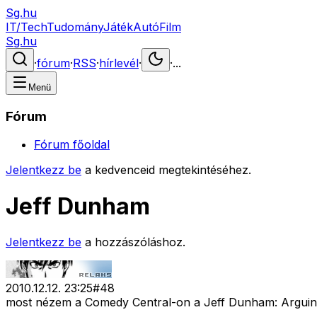
Sg.hu
IT/Tech
Tudomány
Játék
Autó
Film
Sg.hu
·
fórum
·
RSS
·
hírlevél
·
·
...
Menü
Fórum
Fórum főoldal
Jelentkezz be
a kedvenceid megtekintéséhez.
Jeff Dunham
Jelentkezz be
a hozzászóláshoz.
2010.12.12. 23:25
#
48
most nézem a Comedy Central-on a Jeff Dunham: Arguing 