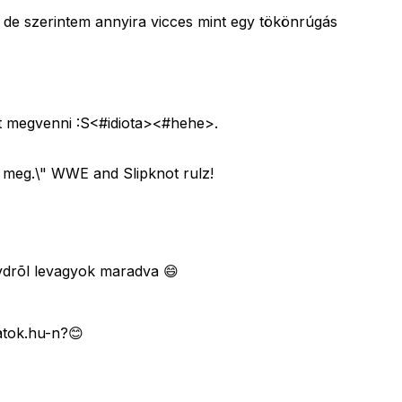
, de szerintem annyira vicces mint egy tökönrúgás
 megvenni :S<#idiota>
<#hehe>
.
 meg.\" WWE and Slipknot rulz!
vdrõl levagyok maradva 😄
ratok.hu-n?😊