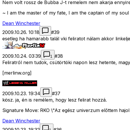
Nem volt rossz de Bubba J-t remelem nem akarja ennyire
~ I am the master of my fate, I am the captain of my soul
Dean Winchester
2009.10.26. 10:18
#
39
esetleg ha hamarabb talál vki feliratot nálam akkor linkelj
2009.10.24. 03:39
#
38
1
Feliratról nem tudok, csütörtöki napon lesz hetente, magy
[merlinw.org]
2009.10.23. 19:34
#
37
kösz. ja, én is remélem, hogy lesz felirat hozzá.
Signature Move: RKO \"Az egész univerzum előttem hajol
Dean Winchester
2009.10.23. 19:32
#
36