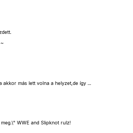
dett.
 ~
 akkor más lett volna a helyzet,de így ...
 meg.\" WWE and Slipknot rulz!