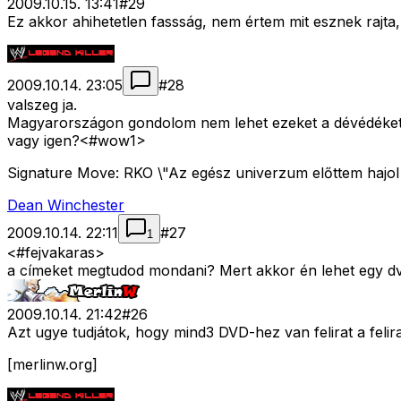
2009.10.15. 13:41
#
29
Ez akkor ahihetetlen fassság, nem értem mit esznek rajta
2009.10.14. 23:05
#
28
valszeg ja.
Magyarországon gondolom nem lehet ezeket a dévédéket
vagy igen?<#wow1>
Signature Move: RKO \"Az egész univerzum előttem hajol
Dean Winchester
2009.10.14. 22:11
#
27
1
<#fejvakaras>
a címeket megtudod mondani? Mert akkor én lehet egy d
2009.10.14. 21:42
#
26
Azt ugye tudjátok, hogy mind3 DVD-hez van felirat a feli
[merlinw.org]