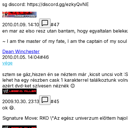
sg discord: https://discord.gg/ezkyQvNE
2010.01.09. 14:10
#
47
en mar az elso resz utan bantam, hogy egyaltalan belekez
~ I am the master of my fate, I am the captain of my soul
Dean Winchester
2010.01.05. 14:04
#
46
vége
sztem se gáz,hiszen én se néztem már ,kicsit uncsi volt :S
lehet ha egy részben cask 1 karakterrel találkoztunk volna
azért dvd-ket szívesen néznék 😊
2009.10.30. 23:13
#
45
ok 😄.
Signature Move: RKO \"Az egész univerzum előttem hajol