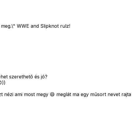
 meg.\" WWE and Slipknot rulz!
ehet szerethetõ és jó?
))
azt nézi ami most megy 😄 meglát ma egy mûsort nevet rajt