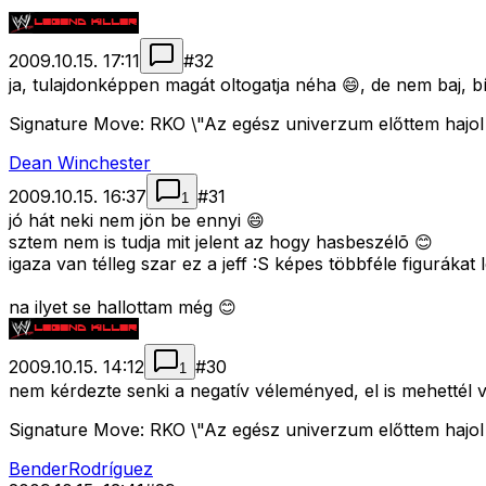
2009.10.15. 17:11
#
32
ja, tulajdonképpen magát oltogatja néha 😄, de nem baj, b
Signature Move: RKO \"Az egész univerzum előttem hajol
Dean Winchester
2009.10.15. 16:37
#
31
1
jó hát neki nem jön be ennyi 😄
sztem nem is tudja mit jelent az hogy hasbeszélõ 😊
igaza van télleg szar ez a jeff :S képes többféle figuráka
na ilyet se hallottam még 😊
2009.10.15. 14:12
#
30
1
nem kérdezte senki a negatív véleményed, el is mehettél vo
Signature Move: RKO \"Az egész univerzum előttem hajol
BenderRodríguez