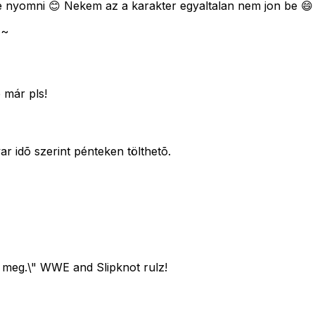
 nyomni 😊 Nekem az a karakter egyaltalan nem jon be 😄
 ~
e már pls!
ar idõ szerint pénteken tölthetõ.
 meg.\" WWE and Slipknot rulz!