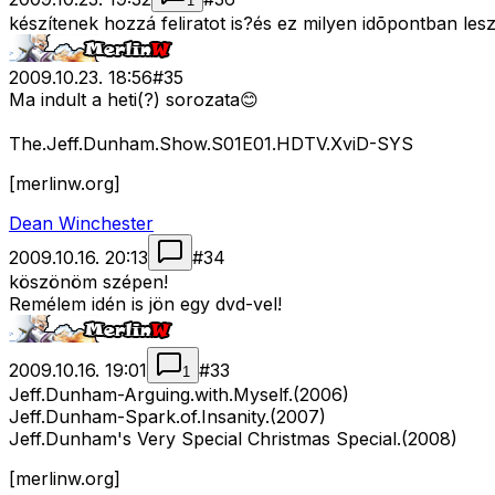
1
készítenek hozzá feliratot is?és ez milyen idõpontban les
2009.10.23. 18:56
#
35
Ma indult a heti(?) sorozata😊
The.Jeff.Dunham.Show.S01E01.HDTV.XviD-SYS
[merlinw.org]
Dean Winchester
2009.10.16. 20:13
#
34
köszönöm szépen!
Remélem idén is jön egy dvd-vel!
2009.10.16. 19:01
#
33
1
Jeff.Dunham-Arguing.with.Myself.(2006)
Jeff.Dunham-Spark.of.Insanity.(2007)
Jeff.Dunham's Very Special Christmas Special.(2008)
[merlinw.org]