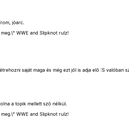
írom, jóarc.
 meg.\" WWE and Slipknot rulz!
t létrehozni saját maga és még ezt jól is adja elõ :S valóba
lna a topik mellett szó nélkül.
 meg.\" WWE and Slipknot rulz!