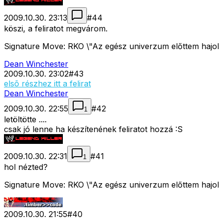
2009.10.30. 23:13
#
44
köszi, a feliratot megvárom.
Signature Move: RKO \"Az egész univerzum előttem hajol
Dean Winchester
2009.10.30. 23:02
#
43
elsõ részhez itt a felirat
Dean Winchester
2009.10.30. 22:55
#
42
1
letöltötte ....
csak jó lenne ha készítenének feliratot hozzá :S
2009.10.30. 22:31
#
41
1
hol nézted?
Signature Move: RKO \"Az egész univerzum előttem hajol
2009.10.30. 21:55
#
40