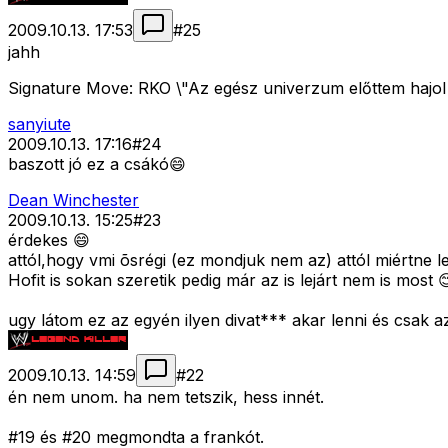
2009.10.13. 17:53
#
25
jahh
Signature Move: RKO \"Az egész univerzum előttem hajol
sanyiute
2009.10.13. 17:16
#
24
baszott jó ez a csákó😄
Dean Winchester
2009.10.13. 15:25
#
23
érdekes 😄
attól,hogy vmi õsrégi (ez mondjuk nem az) attól miértne l
Hofit is sokan szeretik pedig már az is lejárt nem is most 
ugy látom ez az egyén ilyen divat*** akar lenni és csak 
2009.10.13. 14:59
#
22
én nem unom. ha nem tetszik, hess innét.
#19 és #20 megmondta a frankót.