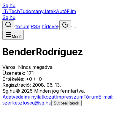
Sg.hu
IT/Tech
Tudomány
Játék
Autó
Film
Sg.hu
·
fórum
·
RSS
·
hírlevél
·
·
...
Menü
BenderRodríguez
Város:
Nincs megadva
Üzenetek:
171
Értékelés:
+
0
/
-
0
Regisztráció:
2008. 06. 13.
Sg
.hu
©
2026
Minden jog fenntartva.
Adatvédelmi nyilatkozat
Impresszum
Fórum
E-mail:
szerkesztoseg@sg.hu
Sütibeállítások