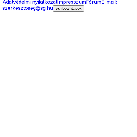
Adatvédelmi nyilatkozat
Impresszum
Fórum
E-mail:
szerkesztoseg@sg.hu
Sütibeállítások