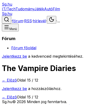
Sg.hu
IT/Tech
Tudomány
Játék
Autó
Film
Sg.hu
·
fórum
·
RSS
·
hírlevél
·
·
...
Menü
Fórum
Fórum főoldal
Jelentkezz be
a kedvenceid megtekintéséhez.
The Vampire Diaries
← Előző
Oldal
15
/
12
Jelentkezz be
a hozzászóláshoz.
← Előző
Oldal
15
/
12
Sg
.hu
©
2026
Minden jog fenntartva.