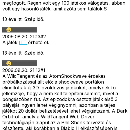
megfogott. Régen volt egy 100 játékos válogatás, abban
volt egy hasonló játék, amit azóta sem találok:S
13 éve itt. Szép idő.
2009.08.20. 21:13
#
2
A játék
ITT
érhetõ el.
13 éve itt. Szép idő.
2009.08.20. 21:12
#
1
A WildTangent és az AtomShockwave érdekes
próbálkozással állt elõ: a shockwave portálon
elindították új 3D lövöldözõs játékukat, amelynek fõ
jellemzõje, hogy a nem kell telepíteni semmit, mivel a
böngészõben fut. Az epizódokra osztott játék elsõ 3
pályáját ingyen lehet végignyomni, azonban a teljes
játékot 20 dollár befizetésével lehet végigjátszani. A Dark
Orbit-ot, amely a WildTangent Web Driver
technológiáján alapul az a Phil Shenk tervezte és
készítette, aki korábban a Diablo II elkészítésében is