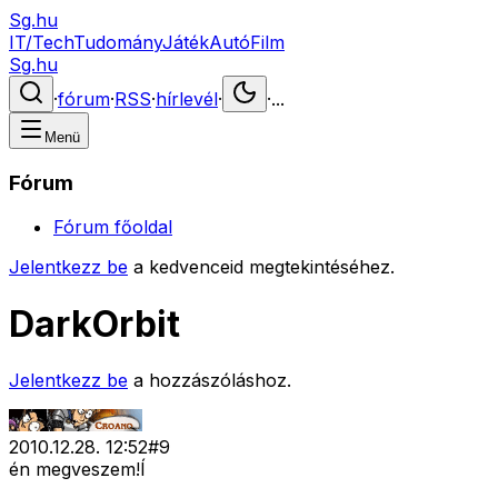
Sg.hu
IT/Tech
Tudomány
Játék
Autó
Film
Sg.hu
·
fórum
·
RSS
·
hírlevél
·
·
...
Menü
Fórum
Fórum főoldal
Jelentkezz be
a kedvenceid megtekintéséhez.
DarkOrbit
Jelentkezz be
a hozzászóláshoz.
2010.12.28. 12:52
#
9
én megveszem!Í