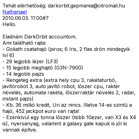
Tehát elérhetõség:
darkorbit.gepmania@citromail.hu
Nathanael
2010.06.03. 11:00
#
7
Hello.
Eladnám DarkOrbit accountom.
Ami található rajta:
- Goliath csatahajó (piros; 6 Iris, 2 flax drón mindegyik
lvl 6)
- 29 legjobb lézer (LF3)
- 15 legjobb meghajtó (G3N-7900)
- 14 legjobb pajzs
- Rengeteg extra (extra hely cpu 3, rakétaturbó,
javítórobot 3, auto javító robot, lõszer cpu, raktér
növelés, automata rakéta, lõszerraktár növelés 2, radar,
instant pajzs)
- Kb. 36 millió kredit, Uri az nincs. Illetve 14-es szintû a
hajó, 452 jackpot euro van rajta!
- Ezenkívül egy tonna lõszer (több 10ezer, van X3 és X4
is), nyersanyag, valamint a galaxy gate kapuk is jól ki
vannak építve.