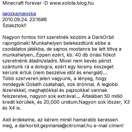
Minecraft forever :D www.xolote.blog.hu
lajoskamajoska
2010.09.24. 23:16
#
8
Sziasztok!!
Nagyon fontos hírt szeretnék közölni a DarkOrbit
rajongóinak! Munkahelyen belekezdtünk ebbe a
csodálatos játékba, de sajnos mostanra be lett tiltva a
munkahelyen...Éppen ezért, kb. 40 db óriási fiókot
szeretnénk átadni/eladni. Mivel nem kevés pénzt
szántunk rá a dologra, ezért egy kicsiny összeget
kérünk értük (nem beszélve idõt és energiát)....
Több szerveren jelen vagyunk, a lényeg, hogy
mindegyik Goliath csatahajó, sok drónnal. A legjobb
lézerekkel, meghajtókkal és pajzsokkal vannak
felszerelve, nagyon sok extrával.... Általában 50 millió
kredit körüliek, és 20,000 uridium.Nagyon sok lõszer, X3
és X4 is.
Akit érdekelne, az kérem minél hamarabb keressen
meg, a
darkorbit.gepmania@citromail.hu
e-mail címen!