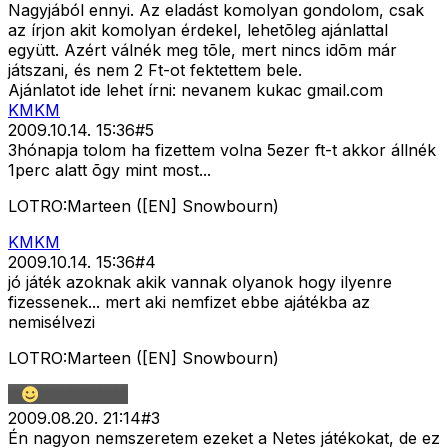
Nagyjából ennyi. Az eladást komolyan gondolom, csak
az írjon akit komolyan érdekel, lehetõleg ajánlattal
együtt. Azért válnék meg tõle, mert nincs idõm már
játszani, és nem 2 Ft-ot fektettem bele.
Ajánlatot ide lehet írni: nevanem kukac gmail.com
KMKM
2009.10.14. 15:36
#
5
3hónapja tolom ha fizettem volna 5ezer ft-t akkor állnék
1perc alatt õgy mint most...
LOTRO:Marteen ([EN] Snowbourn)
KMKM
2009.10.14. 15:36
#
4
jó játék azoknak akik vannak olyanok hogy ilyenre
fizessenek... mert aki nemfizet ebbe ajátékba az
nemisélvezi
LOTRO:Marteen ([EN] Snowbourn)
2009.08.20. 21:14
#
3
Én nagyon nemszeretem ezeket a Netes játékokat, de ez