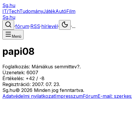
Sg.hu
IT/Tech
Tudomány
Játék
Autó
Film
Sg.hu
·
fórum
·
RSS
·
hírlevél
·
·
...
Menü
papi08
Foglalkozás:
Mániákus semmittev?.
Üzenetek:
6007
Értékelés:
+
42
/
-
8
Regisztráció:
2007. 07. 23.
Sg
.hu
©
2026
Minden jog fenntartva.
Adatvédelmi nyilatkozat
Impresszum
Fórum
E-mail:
szerkes