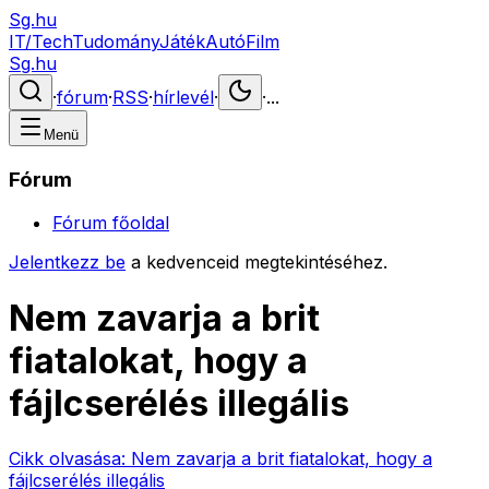
Sg.hu
IT/Tech
Tudomány
Játék
Autó
Film
Sg.hu
·
fórum
·
RSS
·
hírlevél
·
·
...
Menü
Fórum
Fórum főoldal
Jelentkezz be
a kedvenceid megtekintéséhez.
Nem zavarja a brit
fiatalokat, hogy a
fájlcserélés illegális
Cikk olvasása:
Nem zavarja a brit fiatalokat, hogy a
fájlcserélés illegális