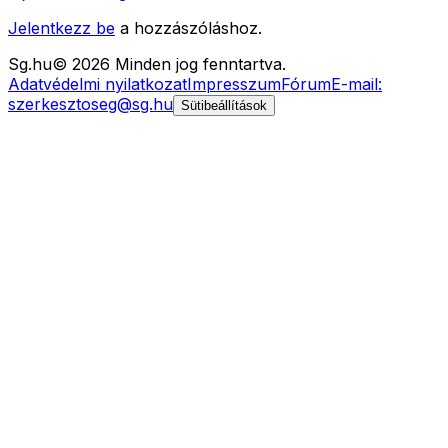
Jelentkezz be
a hozzászóláshoz.
Sg
.hu
©
2026
Minden jog fenntartva.
Adatvédelmi nyilatkozat
Impresszum
Fórum
E-mail:
szerkesztoseg@sg.hu
Sütibeállítások