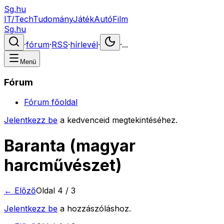
Sg.hu
IT/Tech
Tudomány
Játék
Autó
Film
Sg.hu
·
fórum
·
RSS
·
hírlevél
·
·
...
Menü
Fórum
Fórum főoldal
Jelentkezz be
a kedvenceid megtekintéséhez.
Baranta (magyar
harcművészet)
← Előző
Oldal
4
/
3
Jelentkezz be
a hozzászóláshoz.