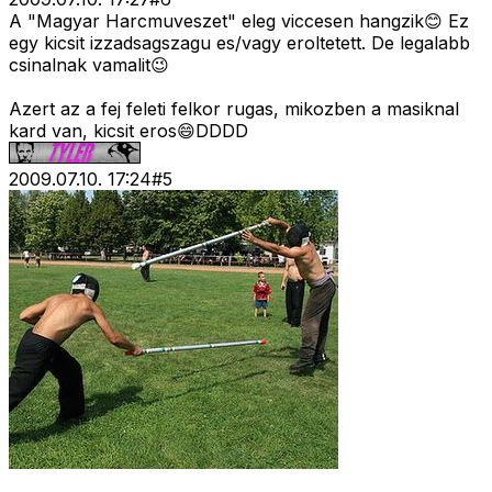
A "Magyar Harcmuveszet" eleg viccesen hangzik😊 Ez
egy kicsit izzadsagszagu es/vagy eroltetett. De legalabb
csinalnak vamalit😉
Azert az a fej feleti felkor rugas, mikozben a masiknal
kard van, kicsit eros😄DDDD
2009.07.10. 17:24
#
5