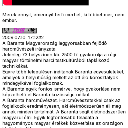
Merek annyit, amennyit férfi merhet, ki többet mer, nem
ember.
2009.07.10. 17:12
#
2
A Baranta Magyarország leggyorsabban fejlõdõ
harcmûvészeti irányzata.
Jelenleg 73 helyszínen kb. 2500 fõ gyakorolja a régi
magyar történelmi harci testkultúrából táplálkozó
technikákat.
Egyre több településen indítanak Baranta egyesületeket,
amelyek a helyi ifjúság mellett az ott élõ korosztályok
mindegyikével foglalkoznak.
A Baranta egyik fontos ismérve, hogy gyakorlása nem
képzelhetõ el Baranta közössége nélkül.
A Baranta harcmûvészet. Harcmûvészetekkel csak az
foglalkozik eredményesen, aki életmódszerûen éli meg
annak minden tartalmát. A Baranta segít életmódszerûen
magyarul élni. Egyik legfontosabb feladata a
hagyományos magyar értékek közvetítése az országon