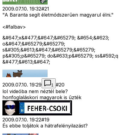
2009.07.10. 19:32
#
21
"A Baranta segít életmódszerûen magyarul élni."
<#falbav>
&#647;x&#477;&#647;&#65279; &#654;&#623;
o&#647;&#65279;&#65279;
s&#305;&#613;&#647;&#65279;&#65279;
p&#305;p&#65279; do&#633;p&#65279; ss&#592;q
&#477;&#613;&#647;
2009.07.10. 19:29
#
20
1
lol videóba nem néztél bele?
honfoglaláskori magyarok is ûzték
2009.07.10. 19:22
#
19
És ebbe toljátok a hátrafelényilazást?