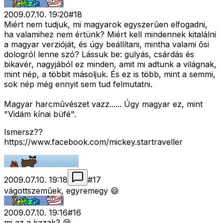
2009.07.10. 19:20
#
18
Miért nem tudjuk, mi magyarok egyszerûen elfogadni,
ha valamihez nem értünk? Miért kell mindennek kitalálni
a magyar verzióját, és úgy beállítani, mintha valami õsi
dologról lenne szó? Lássuk be: gulyás, csárdás és
bikavér, nagyjából ez minden, amit mi adtunk a világnak,
mint nép, a többit másoljuk. És ez is több, mint a semmi,
sok nép még ennyit sem tud felmutatni.
Magyar harcmûvészet vazz...... Úgy magyar ez, mint
"Vidám kínai büfé".
Ismersz??
https://www.facebook.com/mickey.startraveller
2009.07.10. 19:18
#
17
vágottszemûek, egyremegy 😄
2009.07.10. 19:16
#
16
mi az a kazak? 😄