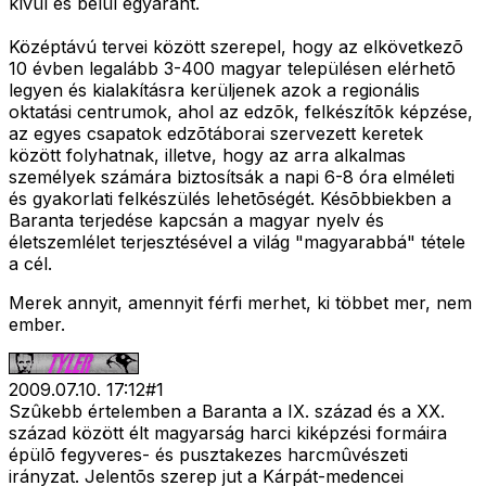
kívül és belül egyaránt.
Középtávú tervei között szerepel, hogy az elkövetkezõ
10 évben legalább 3-400 magyar településen elérhetõ
legyen és kialakításra kerüljenek azok a regionális
oktatási centrumok, ahol az edzõk, felkészítõk képzése,
az egyes csapatok edzõtáborai szervezett keretek
között folyhatnak, illetve, hogy az arra alkalmas
személyek számára biztosítsák a napi 6-8 óra elméleti
és gyakorlati felkészülés lehetõségét. Késõbbiekben a
Baranta terjedése kapcsán a magyar nyelv és
életszemlélet terjesztésével a világ "magyarabbá" tétele
a cél.
Merek annyit, amennyit férfi merhet, ki többet mer, nem
ember.
2009.07.10. 17:12
#
1
Szûkebb értelemben a Baranta a IX. század és a XX.
század között élt magyarság harci kiképzési formáira
épülõ fegyveres- és pusztakezes harcmûvészeti
irányzat. Jelentõs szerep jut a Kárpát-medencei