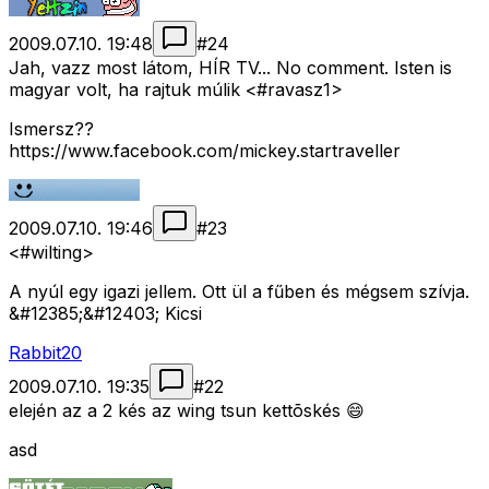
2009.07.10. 19:48
#
24
Jah, vazz most látom, HÍR TV... No comment. Isten is
magyar volt, ha rajtuk múlik <#ravasz1>
Ismersz??
https://www.facebook.com/mickey.startraveller
2009.07.10. 19:46
#
23
<#wilting>
A nyúl egy igazi jellem. Ott ül a fűben és mégsem szívja.
&#12385;&#12403; Kicsi
Rabbit20
2009.07.10. 19:35
#
22
elején az a 2 kés az wing tsun kettõskés 😄
asd