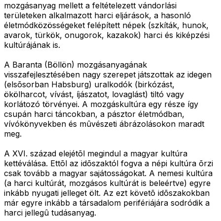
mozgásanyag mellett a feltételezett vándorlási
területeken alkalmazott harci eljárások, a hasonló
életmódközösségeket felépített népek (szkíták, hunok,
avarok, türkök, onugorok, kazakok) harci és kiképzési
kultúrájának is.
A Baranta (Böllön) mozgásanyagának
visszafejlesztésében nagy szerepet játszottak az idegen
(elsõsorban Habsburg) uralkodók (birkózást,
ökölharcot, vívást, íjászatot, lovaglást) tiltó vagy
korlátozó törvényei. A mozgáskultúra egy része így
csupán harci táncokban, a pásztor életmódban,
vívókönyvekben és mûvészeti ábrázolásokon maradt
meg.
A XVI. század elejétõl megindul a magyar kultúra
kettéválása. Ettõl az idõszaktól fogva a népi kultúra õrzi
csak tovább a magyar sajátosságokat. A nemesi kultúra
(a harci kultúrát, mozgásos kultúrát is beleértve) egyre
inkább nyugati jelleget ölt. Az ezt követõ idõszakokban
már egyre inkább a társadalom perifériájára sodródik a
harci jellegû tudásanyag.