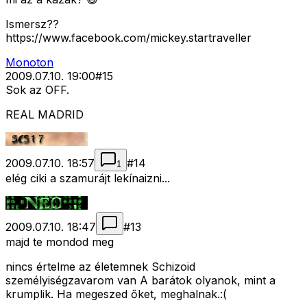
Ismersz??
https://www.facebook.com/mickey.startraveller
Monoton
2009.07.10. 19:00
#
15
Sok az OFF.
REAL MADRID
2009.07.10. 18:57
#
14
1
elég ciki a szamurájt lekínaizni...
2009.07.10. 18:47
#
13
majd te mondod meg
nincs értelme az életemnek Schizoid
személyiségzavarom van A barátok olyanok, mint a
krumplik. Ha megeszed őket, meghalnak.:(