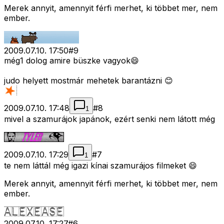
Merek annyit, amennyit férfi merhet, ki többet mer, nem
ember.
2009.07.10. 17:50
#
9
még1 dolog amire büszke vagyok😄
judo helyett mostmár mehetek barantázni 😊
2009.07.10. 17:48
#
8
1
mivel a szamurájok japánok, ezért senki nem látott még
2009.07.10. 17:29
#
7
1
te nem láttál még igazi kínai szamurájos filmeket 😄
Merek annyit, amennyit férfi merhet, ki többet mer, nem
ember.
2009.07.10. 17:27
#
6