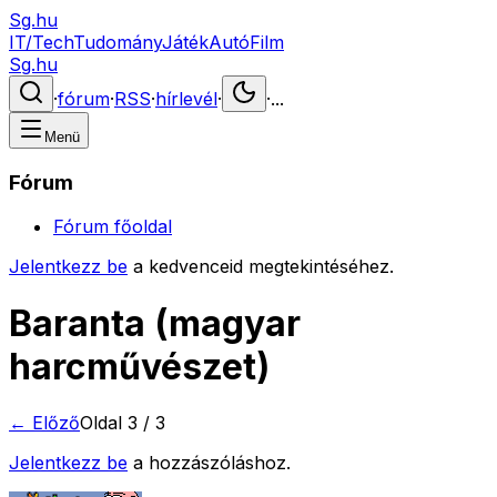
Sg.hu
IT/Tech
Tudomány
Játék
Autó
Film
Sg.hu
·
fórum
·
RSS
·
hírlevél
·
·
...
Menü
Fórum
Fórum főoldal
Jelentkezz be
a kedvenceid megtekintéséhez.
Baranta (magyar
harcművészet)
← Előző
Oldal
3
/
3
Jelentkezz be
a hozzászóláshoz.