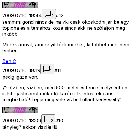
2009.07.10. 18:44
#
12
2
semmmi gond nincs de ha vki csak okoskodni jár be egy
topicba és a témához köze sincs akk ne szólaljon meg
inkább.
Merek annyit, amennyit férfi merhet, ki többet mer, nem
ember.
Ben C
2009.07.10. 18:19
#
11
1
pedig igaza van.
\"Gőzben, vízben, még 500 méteres tengermélységben
is kifogástalanul működő karóra. Pontos, elegáns,
megbízható! Lepje meg vele vízbe fulladt kedveseit!\"
2009.07.10. 18:09
#
10
2
tényleg? akkor viszlát!!!!!