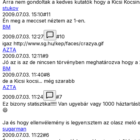
Arra nem gondoltak a kedves kutatók hogy a Kicsi Kocsi
stukov
2009.07.03. 15:10
#
11
Én meg a meccset néztem az 1-en.
BM
2009.07.03. 12:27
#
10
igaz http://www.sg.hu/kep/faces/crazya.gif
AZTA
2009.07.03. 12:11
#
9
Jó az is az de nincsen törvényben meghatározva hogy a 2
BM
2009.07.03. 11:40
#
8
de a Kicsi kocsi... még szarabb
AZTA
2009.07.03. 11:24
#
7
Ez bizony statisztika!!!!! Van ugyebár vagy 1000 háztart
😄
Ja és hogy ellenvélemény is legyen:sztem az olasz meló e
sugarman
2009.07.03. 11:22
#
6