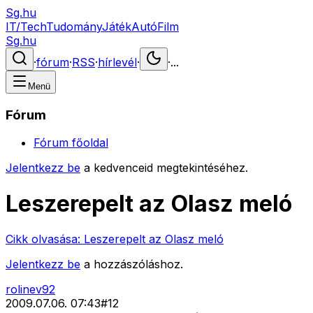
Sg.hu
IT/Tech
Tudomány
Játék
Autó
Film
Sg.hu
·
fórum
·
RSS
·
hírlevél
·
·
...
Menü
Fórum
Fórum főoldal
Jelentkezz be
a kedvenceid megtekintéséhez.
Leszerepelt az Olasz meló
Cikk olvasása:
Leszerepelt az Olasz meló
Jelentkezz be
a hozzászóláshoz.
rolinev92
2009.07.06. 07:43
#
12