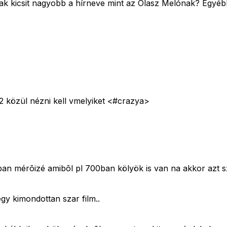
nak kicsit nagyobb a hírneve mint az Olasz Melónak? Egyé
 közül nézni kell vmelyiket <#crazya>
ásban mérõizé amibõl pl 700ban kölyök is van na akkor azt 
gy kimondottan szar film..