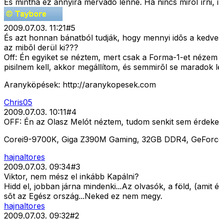
És mintha ez annyira mérvadó lenne. Ha nincs mirõl írni, 
2009.07.03. 11:21
#
5
És azt honnan bánatból tudják, hogy mennyi idõs a kedv
az mibõl derül ki???
Off: Én egyiket se néztem, mert csak a Forma-1-et nézem
pisilnem kell, akkor megállítom, és semmirõl se maradok l
Aranyköpések: http://aranykopesek.com
Chris05
2009.07.03. 10:11
#
4
OFF: Én az Olasz Melót néztem, tudom senkit sem érdekel,
Corei9-9700K, Giga Z390M Gaming, 32GB DDR4, GeFor
hajnaltores
2009.07.03. 09:34
#
3
Viktor, nem mész el inkább Kapálni?
Hidd el, jobban járna mindenki...Az olvasók, a föld, (amit
sõt az Egész ország...Neked ez nem megy.
hajnaltores
2009.07.03. 09:32
#
2