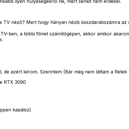
inkább ilyen hülyeségekrõl ne, mert senkit nem érdekel.
es TV nézõ? Mert hogy hányan nézik összdarabszámra az m
 TV-ben, a többi filmet számítógépen, akkor amikor akarom
e.
 de azért leírom. Szerintem (Bár még nem láttam a Retek Koc
ce RTX 3090
 éppen kapálsz)