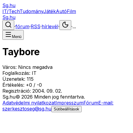
Sg.hu
IT/Tech
Tudomány
Játék
Autó
Film
Sg.hu
·
fórum
·
RSS
·
hírlevél
·
·
...
Menü
Taybore
Város:
Nincs megadva
Foglalkozás:
IT
Üzenetek:
115
Értékelés:
+
0
/
-
0
Regisztráció:
2004. 09. 02.
Sg
.hu
©
2026
Minden jog fenntartva.
Adatvédelmi nyilatkozat
Impresszum
Fórum
E-mail:
szerkesztoseg@sg.hu
Sütibeállítások