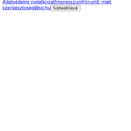
Adatvédelmi nyilatkozat
Impresszum
Fórum
E-mail:
szerkesztoseg@sg.hu
Sütibeállítások