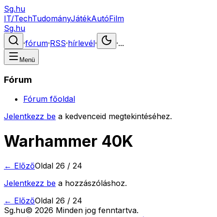
Sg.hu
IT/Tech
Tudomány
Játék
Autó
Film
Sg.hu
·
fórum
·
RSS
·
hírlevél
·
·
...
Menü
Fórum
Fórum főoldal
Jelentkezz be
a kedvenceid megtekintéséhez.
Warhammer 40K
← Előző
Oldal
26
/
24
Jelentkezz be
a hozzászóláshoz.
← Előző
Oldal
26
/
24
Sg
.hu
©
2026
Minden jog fenntartva.