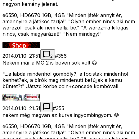
nagyon kemény jelenet.
e6550, HD6670 1GB, 4GB "Minden játék annyit ér,
amennyire a játékos tartja!" "Olyan ember nincs aki nem
warezol, csak aki nem vallja be." "A warez-ra kifogás
nincs, csak magyarázat!" "Nem mindegy!"
2014.01.10. 21:51
#
356
2
Nekem már a MG 2 is bõven sok volt 😊
"...a labda mindenhol gömböly?, a focisták mindenhol
kenhet?ek, a bírók meg mindenütt befújják a kamu
büntet?t" Játszd körbe coin+concede kombóval!
2014.01.10. 21:51
#
355
nekem még megvan az kurva ingyombingyom. 😄
e6550, HD6670 1GB, 4GB "Minden játék annyit ér,
amennyire a játékos tartja!" "Olyan ember nincs aki nem
warezol, csak aki nem vallja be." "A warez-ra kifogás