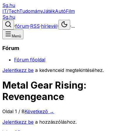
Sg.hu
IT/Tech
Tudomány
Játék
Autó
Film
Sg.hu
·
fórum
·
RSS
·
hírlevél
·
·
...
Menü
Fórum
Fórum főoldal
Jelentkezz be
a kedvenceid megtekintéséhez.
Metal Gear Rising:
Revengeance
Oldal
1
/
8
Következő →
Jelentkezz be
a hozzászóláshoz.