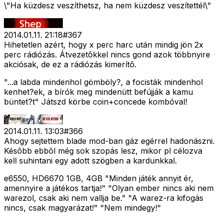
\"Ha küzdesz veszíthetsz, ha nem küzdesz veszítettél\"
2014.01.11. 21:18
#
367
Hihetetlen azért, hogy x perc harc után mindig jön 2x
perc rádiózás. Átvezetõkkel nincs gond azok többnyire
akciósak, de ez a rádiózás kimerítõ.
"...a labda mindenhol gömböly?, a focisták mindenhol
kenhet?ek, a bírók meg mindenütt befújják a kamu
büntet?t" Játszd körbe coin+concede kombóval!
2014.01.11. 13:03
#
366
Ahogy sejtettem blade mod-ban gáz egérrel hadonászni.
Késõbb ebbõl még sok szopás lesz, mikor pl célozva
kell suhintani egy adott szögben a kardunkkal.
e6550, HD6670 1GB, 4GB "Minden játék annyit ér,
amennyire a játékos tartja!" "Olyan ember nincs aki nem
warezol, csak aki nem vallja be." "A warez-ra kifogás
nincs, csak magyarázat!" "Nem mindegy!"