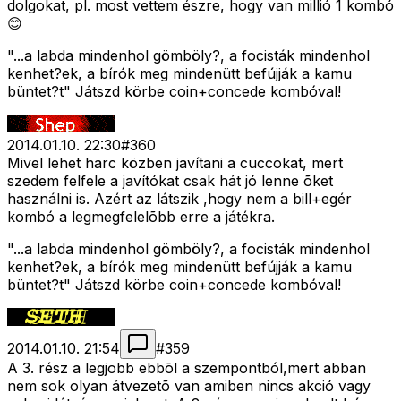
dolgokat, pl. most vettem észre, hogy van millió 1 kombó
😊
"...a labda mindenhol gömböly?, a focisták mindenhol
kenhet?ek, a bírók meg mindenütt befújják a kamu
büntet?t" Játszd körbe coin+concede kombóval!
2014.01.10. 22:30
#
360
Mivel lehet harc közben javítani a cuccokat, mert
szedem felfele a javítókat csak hát jó lenne õket
használni is. Azért az látszik ,hogy nem a bill+egér
kombó a legmegfelelõbb erre a játékra.
"...a labda mindenhol gömböly?, a focisták mindenhol
kenhet?ek, a bírók meg mindenütt befújják a kamu
büntet?t" Játszd körbe coin+concede kombóval!
2014.01.10. 21:54
#
359
A 3. rész a legjobb ebbõl a szempontból,mert abban
nem sok olyan átvezetõ van amiben nincs akció vagy