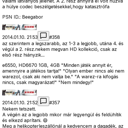
valami látványos jelenet. A 2. rész annyira el volt húzva
a hülye codec beszélgetésekkel,hogy katasztrófa
PSN ID.: Beegabor
2014.01.10. 21:53
#
358
az szerintem a legszarabb, az 1-3 a legjobb, utána 4. és
végül a 2. rész.nekem megvan HD kollekció, csak az
elsõ rész hiányzik...
e6550, HD6670 1GB, 4GB "Minden játék annyit ér,
amennyire a játékos tartja!" "Olyan ember nincs aki nem
warezol, csak aki nem vallja be." "A warez-ra kifogás
nincs, csak magyarázat!" "Nem mindegy!"
2014.01.10. 21:52
#
357
Nekem tetszett.
A végén az a legjobb mikor már legyengül és feldühítik
és elkezd aprítani. 😄
Meg a helikopterleszállónál a kedvencem a dagadék, az