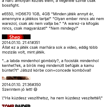
a harc amolyan köztes elem, a végefelé szinte csak
bossfight.
e6550, HD6670 1GB, 4GB "Minden játék annyit ér,
amennyire a játékos tartja!" "Olyan ember nincs aki nem
warezol, csak aki nem vallja be." "A warez-ra kifogás
nincs, csak magyarázat!" "Nem mindegy!"
2014.01.10. 21:41
#
351
Állat ez a játék csak marhára sok a video, eddig több
mozizás volt, mint játék.
"...a labda mindenhol gömböly?, a focisták mindenhol
kenhet?ek, a bírók meg mindenütt befújják a kamu
büntet?t" Játszd körbe coin+concede kombóval!
2014.01.10. 21:36
#
350
Szerintem jó lett! 😄
\"Ha küzdesz veszíthetsz, ha nem küzdesz veszítettél\"