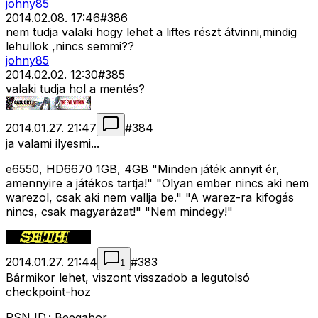
johny85
2014.02.08. 17:46
#
386
nem tudja valaki hogy lehet a liftes részt átvinni,mindig
lehullok ,nincs semmi??
johny85
2014.02.02. 12:30
#
385
valaki tudja hol a mentés?
2014.01.27. 21:47
#
384
ja valami ilyesmi...
e6550, HD6670 1GB, 4GB "Minden játék annyit ér,
amennyire a játékos tartja!" "Olyan ember nincs aki nem
warezol, csak aki nem vallja be." "A warez-ra kifogás
nincs, csak magyarázat!" "Nem mindegy!"
2014.01.27. 21:44
#
383
1
Bármikor lehet, viszont visszadob a legutolsó
checkpoint-hoz
PSN ID.: Beegabor