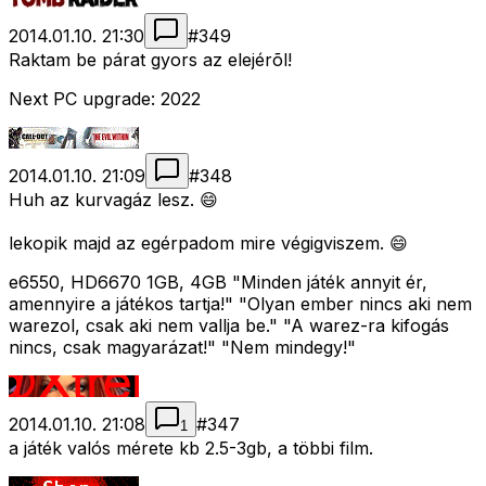
2014.01.10. 21:30
#
349
Raktam be párat gyors az elejérõl!
Next PC upgrade: 2022
2014.01.10. 21:09
#
348
Huh az kurvagáz lesz. 😄
lekopik majd az egérpadom mire végigviszem. 😄
e6550, HD6670 1GB, 4GB "Minden játék annyit ér,
amennyire a játékos tartja!" "Olyan ember nincs aki nem
warezol, csak aki nem vallja be." "A warez-ra kifogás
nincs, csak magyarázat!" "Nem mindegy!"
2014.01.10. 21:08
#
347
1
a játék valós mérete kb 2.5-3gb, a többi film.