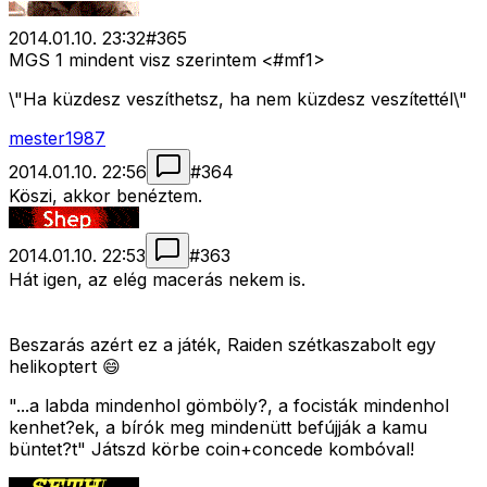
2014.01.10. 23:32
#
365
MGS 1 mindent visz szerintem <#mf1>
\"Ha küzdesz veszíthetsz, ha nem küzdesz veszítettél\"
mester1987
2014.01.10. 22:56
#
364
Köszi, akkor benéztem.
2014.01.10. 22:53
#
363
Hát igen, az elég macerás nekem is.
Beszarás azért ez a játék, Raiden szétkaszabolt egy
helikoptert 😄
"...a labda mindenhol gömböly?, a focisták mindenhol
kenhet?ek, a bírók meg mindenütt befújják a kamu
büntet?t" Játszd körbe coin+concede kombóval!