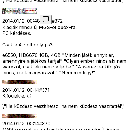
\"Ha küzdesz veszíthetsz, ha nem küzdesz veszítettél\"
2014.01.12. 00:48
#
372
Kiadják mind2 új MGS-ot xbox-ra.
PC kérdéses.
Csak a 4. volt only ps3.
e6550, HD6670 1GB, 4GB "Minden játék annyit ér,
amennyire a játékos tartja!" "Olyan ember nincs aki nem
warezol, csak aki nem vallja be." "A warez-ra kifogás
nincs, csak magyarázat!" "Nem mindegy!"
2014.01.12. 00:14
#
371
Kifogják-e. 😄
\"Ha küzdesz veszíthetsz, ha nem küzdesz veszítettél\"
2014.01.12. 00:14
#
370
MGS sorozat az a playstation-re összpontosít. Rising