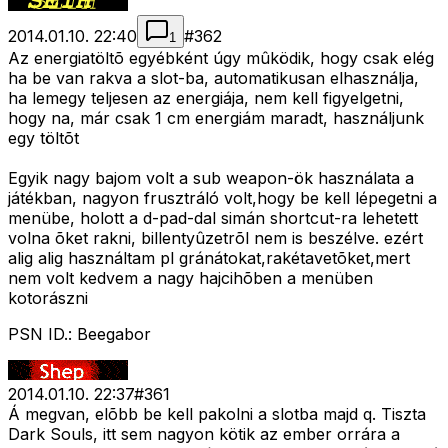
2014.01.10. 22:40
#
362
1
Az energiatöltõ egyébként úgy mûködik, hogy csak elég
ha be van rakva a slot-ba, automatikusan elhasználja,
ha lemegy teljesen az energiája, nem kell figyelgetni,
hogy na, már csak 1 cm energiám maradt, használjunk
egy töltõt
Egyik nagy bajom volt a sub weapon-ök használata a
játékban, nagyon frusztráló volt,hogy be kell lépegetni a
menübe, holott a d-pad-dal simán shortcut-ra lehetett
volna õket rakni, billentyûzetrõl nem is beszélve. ezért
alig alig használtam pl gránátokat,rakétavetõket,mert
nem volt kedvem a nagy hajcihõben a menüben
kotorászni
PSN ID.: Beegabor
2014.01.10. 22:37
#
361
Á megvan, elõbb be kell pakolni a slotba majd q. Tiszta
Dark Souls, itt sem nagyon kötik az ember orrára a