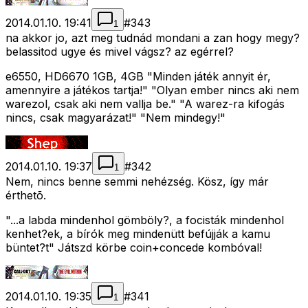
2014.01.10. 19:41
#
343
1
na akkor jo, azt meg tudnád mondani a zan hogy megy?
belassitod ugye és mivel vágsz? az egérrel?
e6550, HD6670 1GB, 4GB "Minden játék annyit ér,
amennyire a játékos tartja!" "Olyan ember nincs aki nem
warezol, csak aki nem vallja be." "A warez-ra kifogás
nincs, csak magyarázat!" "Nem mindegy!"
2014.01.10. 19:37
#
342
1
Nem, nincs benne semmi nehézség. Kösz, így már
érthetõ.
"...a labda mindenhol gömböly?, a focisták mindenhol
kenhet?ek, a bírók meg mindenütt befújják a kamu
büntet?t" Játszd körbe coin+concede kombóval!
2014.01.10. 19:35
#
341
1