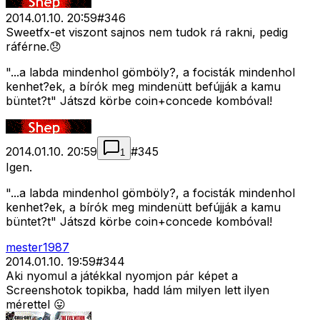
2014.01.10. 20:59
#
346
Sweetfx-et viszont sajnos nem tudok rá rakni, pedig
ráférne.😞
"...a labda mindenhol gömböly?, a focisták mindenhol
kenhet?ek, a bírók meg mindenütt befújják a kamu
büntet?t" Játszd körbe coin+concede kombóval!
2014.01.10. 20:59
#
345
1
Igen.
"...a labda mindenhol gömböly?, a focisták mindenhol
kenhet?ek, a bírók meg mindenütt befújják a kamu
büntet?t" Játszd körbe coin+concede kombóval!
mester1987
2014.01.10. 19:59
#
344
Aki nyomul a játékkal nyomjon pár képet a
Screenshotok topikba, hadd lám milyen lett ilyen
mérettel 😛