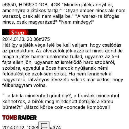
e6550, HD6670 1GB, 4GB "Minden játék annyit ér,
amennyire a játékos tartja!" "Olyan ember nincs aki nem
warezol, csak aki nem vallja be." "A warez-ra kifogás
nincs, csak magyarázat!" "Nem mindegy!"
2014.01.13. 20:36
#
375
Hát így a játék vége felé be kell valljam ,hogy csalódás
az produktum. Az átvezetõk jók azzokal nincs gond de
maga a játék hamar unalomba fullad, ugyanaz az 5-6
fajta ellen jön, ugyanaz az ismétlõdõ harc szobáról,
szobára, egyedül a Boss harcok nyújtanak némi
felüdülést de azok sem sokat. Ha nem lennének a
nagyszerû, látványos átvezetõ videok már biztos, hogy
félbehagytam volna.
"...a labda mindenhol gömböly?, a focisták mindenhol
kenhet?ek, a bírók meg mindenütt befújják a kamu
büntet?t" Játszd körbe coin+concede kombóval!
2014.01.12. 10:58
#
374