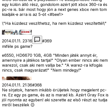
egy külön álló rész, gondolom azért jött xbox 360-ra és
pc-re is. bár most hogy jön a next genes xbox nem tom
kiadják-e arra is az 5-öt <#bee1>
\"Ha küzdesz veszíthetsz, ha nem küzdesz veszítettél\"
2014.01.11. 23:16
#
369
miféle ps game?
e6550, HD6670 1GB, 4GB "Minden játék annyit ér,
amennyire a játékos tartja!" "Olyan ember nincs aki nem
warezol, csak aki nem vallja be." "A warez-ra kifogás
nincs, csak magyarázat!" "Nem mindegy!"
2014.01.11. 21:36
#
368
Ne sírjatok, hanem inkább örüljetek hogy megjelent pc-
re. Ez egy ps game, és az is marad kb. Azért Gray Fox is
jól nyomta az egyben! aki szerette az elsõ részt az tudja
mirõl beszélek 😊