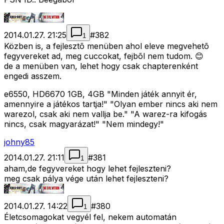
2014.01.27. 21:25
#
382
1
Közben is, a fejlesztõ menüben ahol eleve megvehetõ
fegyvereket ad, meg cuccokat, fejbõl nem tudom. 😊
de a menüben van, lehet hogy csak chapterenként
engedi asszem.
e6550, HD6670 1GB, 4GB "Minden játék annyit ér,
amennyire a játékos tartja!" "Olyan ember nincs aki nem
warezol, csak aki nem vallja be." "A warez-ra kifogás
nincs, csak magyarázat!" "Nem mindegy!"
johny85
2014.01.27. 21:11
#
381
1
aham,de fegyvereket hogy lehet fejleszteni?
meg csak pálya vége után lehet fejleszteni?
2014.01.27. 14:22
#
380
1
Életcsomagokat vegyél fel, nekem automatán