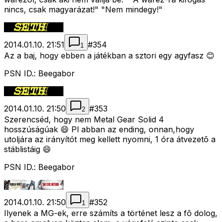
nincs, csak magyarázat!" "Nem mindegy!"
2014.01.10. 21:51
#
354
1
Az a baj, hogy ebben a játékban a sztori egy agyfasz 😊
PSN ID.: Beegabor
2014.01.10. 21:50
#
353
2
Szerencséd, hogy nem Metal Gear Solid 4
hosszúságúak 😄 Pl abban az ending, onnan,hogy
utoljára az irányítót meg kellett nyomni, 1 óra átvezetõ a
stáblistáig 😄
PSN ID.: Beegabor
2014.01.10. 21:50
#
352
1
Ilyenek a MG-ek, erre számíts a történet lesz a fõ dolog,