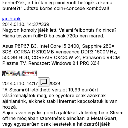
kenhet?ek, a bírók meg mindenütt befújják a kamu
büntet?t" Játszd körbe coin+concede kombóval!
janihunk
2014.01.10. 14:37
#
339
Nagyon komoly játék lett. Valami felbontás fix nincs?
Hiába teszem fullHD ba csak 720p ben marad.
Asus P8P67 B3, Intel Core I5 2400, Sapphire 280x
3GB. CORSAIR 8192MB Vengeance DDR3 1600MHz,
500GB HDD, CORSAIR CX430W v2, Panasonic 94CM
Plazma TV, Rendszer: Windows 8.1 PRO X64
2014.01.10. 14:17
#
338
"A Steamrõl letölthetõ verziót 19,99 euróért
vásárolhatjátok meg, de egyelõre csak azoknak
ajánlanánk, akiknek stabil internet kapcsolatuk is van
hozzá.
Sajnos van egy kis gond a játékkal. Jelenleg ha a Steam
offline módjában szeretnétek elindítani a Metal Geart,
vagy egyszerûen csak leestetek a hálózatról játék