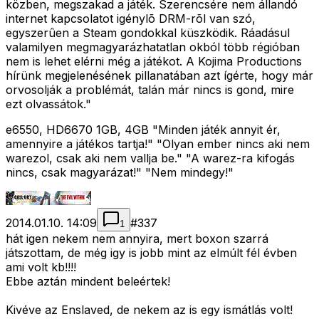
közben, megszakad a játék. Szerencsére nem állandó
internet kapcsolatot igénylõ DRM-rõl van szó,
egyszerûen a Steam gondokkal küszködik. Ráadásul
valamilyen megmagyarázhatatlan okból több régióban
nem is lehet elérni még a játékot. A Kojima Productions
hírünk megjelenésének pillanatában azt ígérte, hogy már
orvosolják a problémát, talán már nincs is gond, mire
ezt olvassátok."
e6550, HD6670 1GB, 4GB "Minden játék annyit ér,
amennyire a játékos tartja!" "Olyan ember nincs aki nem
warezol, csak aki nem vallja be." "A warez-ra kifogás
nincs, csak magyarázat!" "Nem mindegy!"
2014.01.10. 14:09
#
337
1
hát igen nekem nem annyira, mert boxon szarrá
játszottam, de még igy is jobb mint az elmúlt fél évben
ami volt kb!!!!
Ebbe aztán mindent beleértek!
Kivéve az Enslaved, de nekem az is egy ismátlás volt!