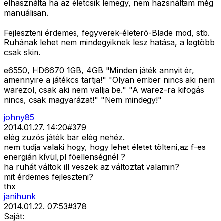
elhasználta ha az életcsik lemegy, nem hazsnáltam még
manuálisan.
Fejleszteni érdemes, fegyverek-életerõ-Blade mod, stb.
Ruhának lehet nem mindegyiknek lesz hatása, a legtöbb
csak skin.
e6550, HD6670 1GB, 4GB "Minden játék annyit ér,
amennyire a játékos tartja!" "Olyan ember nincs aki nem
warezol, csak aki nem vallja be." "A warez-ra kifogás
nincs, csak magyarázat!" "Nem mindegy!"
johny85
2014.01.27. 14:20
#
379
elég zuzós játék bár elég nehéz.
nem tudja valaki hogy, hogy lehet életet tölteni,az f-es
energián kívül,pl fõellenségnél ?
ha ruhát váltok ill veszek az változtat valamin?
mit érdemes fejleszteni?
thx
janihunk
2014.01.22. 07:53
#
378
Saját: