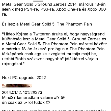
Metal Gear Solid 5:Ground Zeroes 2014. március 18-án
jelenik meg PS4-re, PS3-ra, Xbox One-ra és Xbox 360-
ra.
És lesz a Metal Gear Solid 5: The Phantom Pain
"Hideo Kojima a Twitteren árulta el, hogy nagyságrendi
különbség lesz a Metal Gear Solid 5: Ground Zeroes és
a Metal Gear Solid 5: The Phantom Pain méretei között:
a március 18-án érkezõ prológus a The Phantom Pain
térképének csak egy kis szegletét mutatja majd be,
utóbbi "több százszor nagyobb" játéktérrel várja a
rajongókat."
Next PC upgrade: 2022
2014.01.12. 10:52
#
373
Mind2? lemaradtam valamirõl? 😄
én csak az 5-rõl tudok 😊