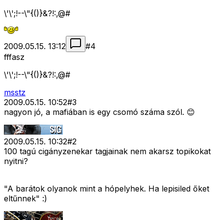
\'\';!--\"{()}&?!:,@#
2009.05.15. 13:12
#
4
fffasz
\'\';!--\"{()}&?!:,@#
msstz
2009.05.15. 10:52
#
3
nagyon jó, a mafiában is egy csomó száma szól. 😊
2009.05.15. 10:32
#
2
100 tagú cigányzenekar tagjainak nem akarsz topikokat
nyitni?
"A barátok olyanok mint a hópelyhek. Ha lepisiled őket
eltűnnek" :)