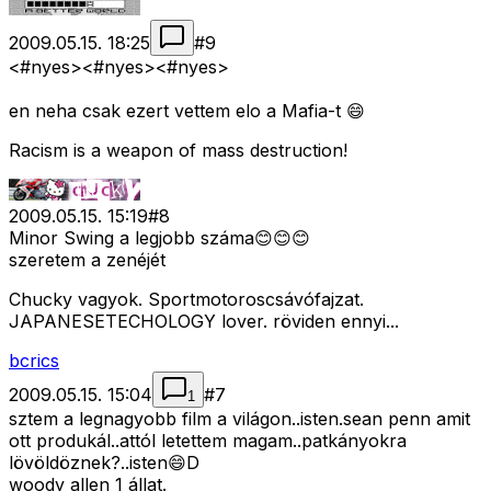
2009.05.15. 18:25
#
9
<#nyes>
<#nyes>
<#nyes>
en neha csak ezert vettem elo a Mafia-t 😄
Racism is a weapon of mass destruction!
2009.05.15. 15:19
#
8
Minor Swing a legjobb száma😊😊😊
szeretem a zenéjét
Chucky vagyok. Sportmotoroscsávófajzat.
JAPANESETECHOLOGY lover. röviden ennyi...
bcrics
2009.05.15. 15:04
#
7
1
sztem a legnagyobb film a világon..isten.sean penn amit
ott produkál..attól letettem magam..patkányokra
lövöldöznek?..isten😄D
woody allen 1 állat.