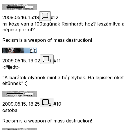
2009.05.16. 15:19
#
12
mi köze van a 100tagúnak Reinhardt-hoz? leszámítva a
népcsoportot?
Racism is a weapon of mass destruction!
2009.05.15. 19:02
#
11
1
<#ijedt>
"A barátok olyanok mint a hópelyhek. Ha lepisiled őket
eltűnnek" :)
2009.05.15. 18:25
#
10
1
ostoba
Racism is a weapon of mass destruction!