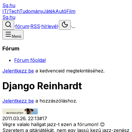
Sg.hu
IT/Tech
Tudomány
Játék
Autó
Film
Sg.hu
·
fórum
·
RSS
·
hírlevél
·
·
...
Menü
Fórum
Fórum főoldal
Jelentkezz be
a kedvenceid megtekintéséhez.
Django Reinhardt
Jelentkezz be
a hozzászóláshoz.
2011.03.26. 22:13
#
17
Végre valaki hallgat jazz-t ezen a fórumon! 😊
Szeretem a gitárjátékát, nem egy lassú kezû jazz-zenész