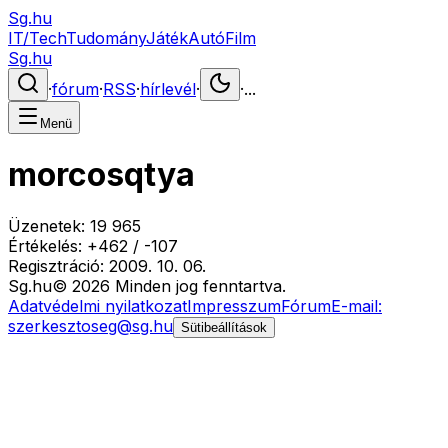
Sg.hu
IT/Tech
Tudomány
Játék
Autó
Film
Sg.hu
·
fórum
·
RSS
·
hírlevél
·
·
...
Menü
morcosqtya
Üzenetek:
19 965
Értékelés:
+
462
/
-
107
Regisztráció:
2009. 10. 06.
Sg
.hu
©
2026
Minden jog fenntartva.
Adatvédelmi nyilatkozat
Impresszum
Fórum
E-mail:
szerkesztoseg@sg.hu
Sütibeállítások