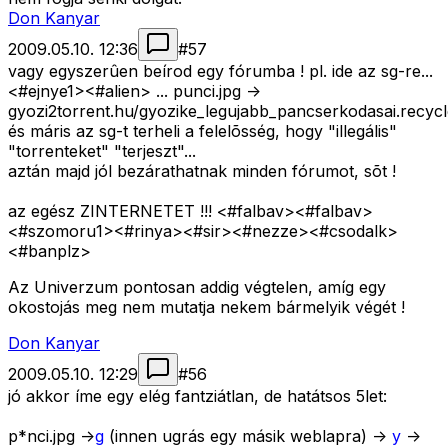
Don Kanyar
2009.05.10. 12:36
#
57
vagy egyszerûen beírod egy fórumba ! pl. ide az sg-re...
<#ejnye1>
<#alien>
... punci.jpg ->
gyozi2torrent.hu/gyozike_legujabb_pancserkodasai.recyc
és máris az sg-t terheli a felelõsség, hogy "illegális"
"torrenteket" "terjeszt"...
aztán majd jól bezárathatnak minden fórumot, sõt !
az egész ZINTERNETET !!! <#falbav>
<#falbav>
<#szomoru1>
<#rinya>
<#sir>
<#nezze>
<#csodalk>
<#banplz>
Az Univerzum pontosan addig végtelen, amíg egy
okostojás meg nem mutatja nekem bármelyik végét !
Don Kanyar
2009.05.10. 12:29
#
56
jó akkor íme egy elég fantziátlan, de hatátsos 5let:
p*nci.jpg ->
g
(innen ugrás egy másik weblapra) ->
y
->