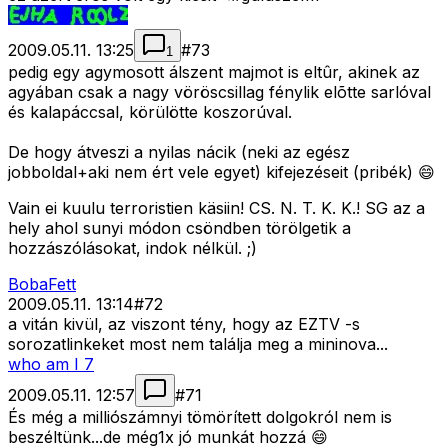
2009.05.11. 13:25
#
73
1
pedig egy agymosott álszent majmot is eltûr, akinek az
agyában csak a nagy vöröscsillag fénylik elõtte sarlóval
és kalapáccsal, körülötte koszorúval.
De hogy átveszi a nyilas nácik (neki az egész
jobboldal+aki nem ért vele egyet) kifejezéseit (pribék) 😄
Vain ei kuulu terroristien käsiin! CS. N. T. K. K.! SG az a
hely ahol sunyi módon csöndben törölgetik a
hozzászólásokat, indok nélkül. ;)
BobaFett
2009.05.11. 13:14
#
72
a vitán kivül, az viszont tény, hogy az EZTV -s
sorozatlinkeket most nem találja meg a mininova...
who am I 7
2009.05.11. 12:57
#
71
És még a milliószámnyi tömörített dolgokról nem is
beszéltünk...de még1x jó munkát hozzá 😄