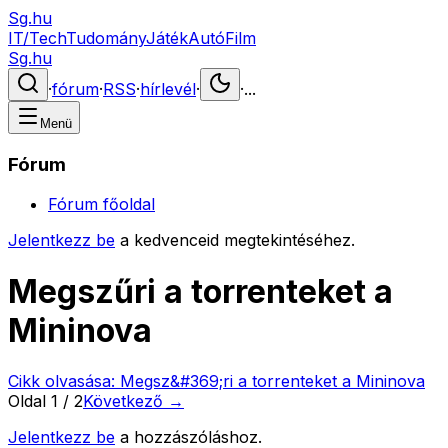
Sg.hu
IT/Tech
Tudomány
Játék
Autó
Film
Sg.hu
·
fórum
·
RSS
·
hírlevél
·
·
...
Menü
Fórum
Fórum főoldal
Jelentkezz be
a kedvenceid megtekintéséhez.
Megszűri a torrenteket a
Mininova
Cikk olvasása:
Megsz&#369;ri a torrenteket a Mininova
Oldal
1
/
2
Következő →
Jelentkezz be
a hozzászóláshoz.