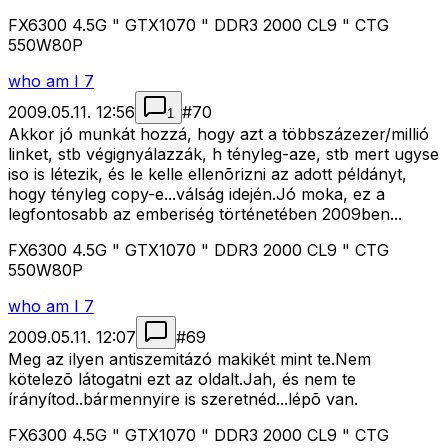
FX6300 4.5G " GTX1070 " DDR3 2000 CL9 " CTG
550W80P
who am I 7
2009.05.11. 12:56
#
70
1
Akkor jó munkát hozzá, hogy azt a többszázezer/millió
linket, stb végignyálazzák, h tényleg-aze, stb mert ugyse
iso is létezik, és le kelle ellenõrizni az adott példányt,
hogy tényleg copy-e...válság idején.Jó moka, ez a
legfontosabb az emberiség történetében 2009ben...
FX6300 4.5G " GTX1070 " DDR3 2000 CL9 " CTG
550W80P
who am I 7
2009.05.11. 12:07
#
69
Meg az ilyen antiszemitázó makikét mint te.Nem
kötelezõ látogatni ezt az oldalt.Jah, és nem te
írányítod..bármennyire is szeretnéd...lépõ van.
FX6300 4.5G " GTX1070 " DDR3 2000 CL9 " CTG