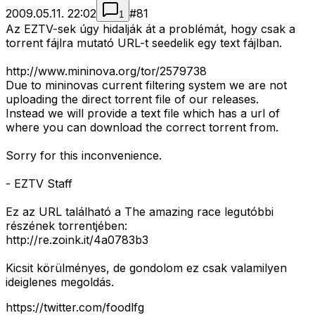
2009.05.11. 22:02
#
81
1
Az EZTV-sek úgy hidalják át a problémát, hogy csak a
torrent fájlra mutató URL-t seedelik egy text fájlban.
http://www.mininova.org/tor/2579738
Due to mininovas current filtering system we are not
uploading the direct torrent file of our releases.
Instead we will provide a text file which has a url of
where you can download the correct torrent from.
Sorry for this inconvenience.
- EZTV Staff
Ez az URL található a The amazing race legutóbbi
részének torrentjében:
http://re.zoink.it/4a0783b3
Kicsit körülményes, de gondolom ez csak valamilyen
ideiglenes megoldás.
https://twitter.com/foodlfg