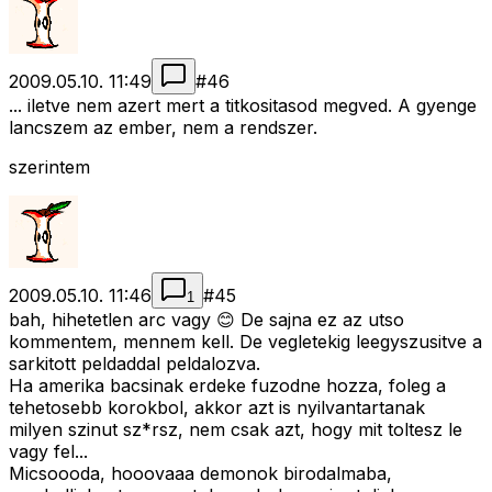
2009.05.10. 11:49
#
46
... iletve nem azert mert a titkositasod megved. A gyenge
lancszem az ember, nem a rendszer.
szerintem
2009.05.10. 11:46
#
45
1
bah, hihetetlen arc vagy 😊 De sajna ez az utso
kommentem, mennem kell. De vegletekig leegyszusitve a
sarkitott peldaddal peldalozva.
Ha amerika bacsinak erdeke fuzodne hozza, foleg a
tehetosebb korokbol, akkor azt is nyilvantartanak
milyen szinut sz*rsz, nem csak azt, hogy mit toltesz le
vagy fel...
Micsoooda, hooovaaa demonok birodalmaba,