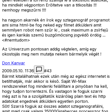
(jelen esetben a torrent) szállítja le a titkosított adatokat,
ha mindkét végponton Erõltetve van a titkosítás !!!
nemhogy megszûrni !!!!
ha nagyon akarnék én írok egy szteganográf programot
ami sima html-be fog neked egy filmet átküldeni amit
semmilyen robot nem szûr ki , csak maximum a zsírfejû
és igen karikás szemû buzgómócsing jogvédõ ördög ...
<#nemtudom>
Az Univerzum pontosan addig végtelen, amíg egy
okostojás meg nem mutatja nekem bármelyik végét !
Don Kanyar
2009.05.10. 11:36
#
43
Bármit kitalálhatnak ezek után még az egész internetet is
betilthatják, már akkor is késõ. Saját Wi-Max
rendszereket fog mindenki felállítani a pinyóban ha kell,
hogy tudjon torrentezni. És vastagon le fogjuk szarni
még azt is ha a szolgáltatók kizárólag plain text és http
adatokat engednek átküldeni egyetlen porton.
Sõt! Szarrá fogjuk az összes adatot szteganografálni,
amit majd csak valami 35000Gigaherces processzor fog