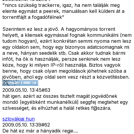
"nincs szükség trackerre, igaz, ha nem találják meg
eleinte egymást a peerek, manuálisan kell küldeni át a
torrentfájlt a fogadófélnek"
Szerintem ez lesz a jövõ. A hagyományos torrent
helyett, a kliensek egymással fognak kommunikálni (nem
tudom hogyan), ezért konkrétan semmi nyoma nem lesz
egy oldalon sem, hogy egy bizonyos adatcsomagnak mi
a neve, hányan seedelik stb. Csak akkor tudnak bármi
infót, ha õk is használják, persze senkinek nem lesz
köze, hogy ki milyen IP-rõl használja. Biztos vagyok
benne, hogy csak olyan megoldások jöhetnek szóba a
jövõben, ahol egy oldal sem vesz részt a közvetítésben.
2009.05.10. 13:45
#
63
hát igen. azért az összes tisztelt magát jogvédõnek
mondó (egyébként munkanélküli) seggfej megtehet egy
szívességet, és elhúzhat a halál retkes f@szára.
szlovákiai hun
2009.05.10. 13:39
#
62
De hát ez már a hányadik regje....