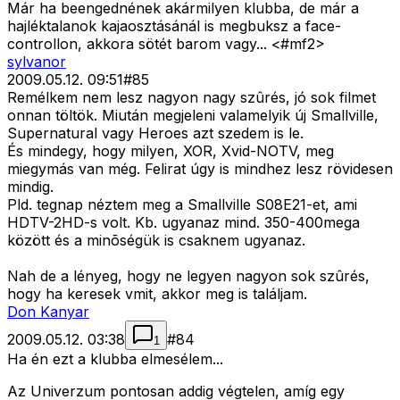
Már ha beengednének akármilyen klubba, de már a
hajléktalanok kajaosztásánál is megbuksz a face-
controllon, akkora sötét barom vagy... <#mf2>
sylvanor
2009.05.12. 09:51
#
85
Remélkem nem lesz nagyon nagy szûrés, jó sok filmet
onnan töltök. Miután megjeleni valamelyik új Smallville,
Supernatural vagy Heroes azt szedem is le.
És mindegy, hogy milyen, XOR, Xvid-NOTV, meg
miegymás van még. Felirat úgy is mindhez lesz rövidesen
mindig.
Pld. tegnap néztem meg a Smallville S08E21-et, ami
HDTV-2HD-s volt. Kb. ugyanaz mind. 350-400mega
között és a minõségük is csaknem ugyanaz.
Nah de a lényeg, hogy ne legyen nagyon sok szûrés,
hogy ha keresek vmit, akkor meg is találjam.
Don Kanyar
2009.05.12. 03:38
#
84
1
Ha én ezt a klubba elmesélem...
Az Univerzum pontosan addig végtelen, amíg egy