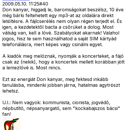
2009.05.10. 11:25
#
40
Don kanyar, higgadj le, baromságokat beszélsz, 10 éve
még bárki feltehetett egy mp3-at az oldalára direkt
letöltésre. A fájlcserélés nem olyan régen terjedt el. És
igen, a kezdetektõl bacta a csõrüket a dolog. Most
válság van, kell a lóvé. Szabályokat akarnak! Valahol
jogos, hisz te sem használhatod a saját SIM kártyád
telefonálásra, mert képes vagy csinálni egyet.
A kiadók meg melóznak, nyomják a koncerteket, a fájó
csak az (nekik), hogy a koncertek mellett korábban jött
a lemezlóvé is. Most nincs.
Ezt az energiát Don kanyar, meg fektesd inkább
tanulásba, mindenki jobban járna, hatalmas agytröszt
lehetsz.
U.I.: Nem vagyok: kommunista, cionista, jogvédõ,
népbutító, népsanyargató, sem "kockabajszos bácsi"
fan!