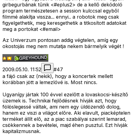
girbegurbának tûnik <#eplus2>
de a kellõ dekódoló
program természetesen a session kulccsal egybõl
filmmé alakítja vissza... ennyi.. a robotok meg csak
figyelgethetik, meg keresgethetik a titkosított adatokat
meg a portokat <#email>
Az Univerzum pontosan addig végtelen, amíg egy
okostojás meg nem mutatja nekem bármelyik végét !
2009.05.10. 11:52
#
47
a fájó csak az (nekik), hogy a koncertek mellett
korábban jött a lemezlóvé is. Most nincs.
Ugyanígy jártak 100 évvel ezelõtt a lovaskocsi-készítõ
üzemek is. Technikai fejlõdésnek hívják azt, hogy
fölöslegessé váltak, ami nem egy üldözendõ dolog,
hanem ez viszi a világot elõre. Aki elavult, piacképtelen
terméket állít elõ, az a piac szabályai szerint lemarad,
csökkennek a bevételei, majd éhen pusztul. Ezt hívják
kapitalizmusnak.