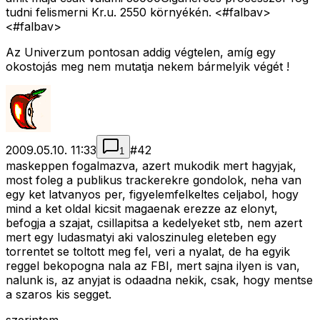
tudni felismerni Kr.u. 2550 környékén. <#falbav>
<#falbav>
Az Univerzum pontosan addig végtelen, amíg egy
okostojás meg nem mutatja nekem bármelyik végét !
2009.05.10. 11:33
#
42
1
maskeppen fogalmazva, azert mukodik mert hagyjak,
most foleg a publikus trackerekre gondolok, neha van
egy ket latvanyos per, figyelemfelkeltes celjabol, hogy
mind a ket oldal kicsit magaenak erezze az elonyt,
befogja a szajat, csillapitsa a kedelyeket stb, nem azert
mert egy ludasmatyi aki valoszinuleg eleteben egy
torrentet se toltott meg fel, veri a nyalat, de ha egyik
reggel bekopogna nala az FBI, mert sajna ilyen is van,
nalunk is, az anyjat is odaadna nekik, csak, hogy mentse
a szaros kis segget.