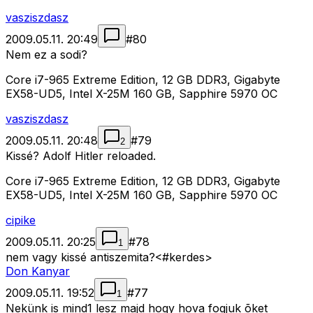
vasziszdasz
2009.05.11. 20:49
#
80
Nem ez a sodi?
Core i7-965 Extreme Edition, 12 GB DDR3, Gigabyte
EX58-UD5, Intel X-25M 160 GB, Sapphire 5970 OC
vasziszdasz
2009.05.11. 20:48
#
79
2
Kissé? Adolf Hitler reloaded.
Core i7-965 Extreme Edition, 12 GB DDR3, Gigabyte
EX58-UD5, Intel X-25M 160 GB, Sapphire 5970 OC
cipike
2009.05.11. 20:25
#
78
1
nem vagy kissé antiszemita?<#kerdes>
Don Kanyar
2009.05.11. 19:52
#
77
1
Nekünk is mind1 lesz majd hogy hova fogjuk õket