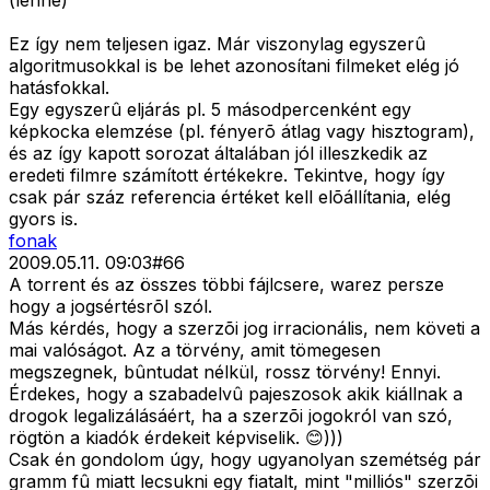
(lenne)"
Ez így nem teljesen igaz. Már viszonylag egyszerû
algoritmusokkal is be lehet azonosítani filmeket elég jó
hatásfokkal.
Egy egyszerû eljárás pl. 5 másodpercenként egy
képkocka elemzése (pl. fényerõ átlag vagy hisztogram),
és az így kapott sorozat általában jól illeszkedik az
eredeti filmre számított értékekre. Tekintve, hogy így
csak pár száz referencia értéket kell elõállítania, elég
gyors is.
fonak
2009.05.11. 09:03
#
66
A torrent és az összes többi fájlcsere, warez persze
hogy a jogsértésrõl szól.
Más kérdés, hogy a szerzõi jog irracionális, nem követi a
mai valóságot. Az a törvény, amit tömegesen
megszegnek, bûntudat nélkül, rossz törvény! Ennyi.
Érdekes, hogy a szabadelvû pajeszosok akik kiállnak a
drogok legalizálásáért, ha a szerzõi jogokról van szó,
rögtön a kiadók érdekeit képviselik. 😊)))
Csak én gondolom úgy, hogy ugyanolyan szemétség pár
gramm fû miatt lecsukni egy fiatalt, mint "milliós" szerzõi