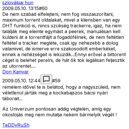
szlovákiai hun
2009.05.10. 13:15
#
60
De nem szabad elfelejteni, nem fog visszaszorítani,
maximum torrent oldalakat, mivel a kliensben van egy
DHT funkció is, nincs szükség trackerre, igaz, ha nem
találják meg eleinte egymást a peerek, manuálisan kell
küldeni át a torrentfájlt a fogadófélnek, de nem feltétlen
feltétel a tracker megléte, csak igy nehezebb a dolog
valamivel, de ismerve erre szakosodott emberkéket,
ennek a nehézségeit is leküzdik...Ennyi erõvel a bittorent
céget is belehet perelni, de hát õk tök legálisan feljesztik
az utorrentet....
Don Kanyar
2009.05.10. 12:44
#
59
remélem idõvel te is belátod, hogy a nagyszüleid, nem
véletlenül járták meg a kockabajszos bácsi nyári
táborait...
Az Univerzum pontosan addig végtelen, amíg egy
okostojás meg nem mutatja nekem bármelyik végét !
TeDDyRuSh