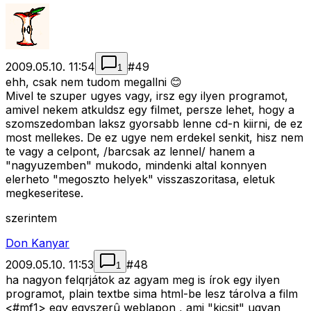
2009.05.10. 11:54
#
49
1
ehh, csak nem tudom megallni 😊
Mivel te szuper ugyes vagy, irsz egy ilyen programot,
amivel nekem atkuldsz egy filmet, persze lehet, hogy a
szomszedomban laksz gyorsabb lenne cd-n kiirni, de ez
most mellekes. De ez ugye nem erdekel senkit, hisz nem
te vagy a celpont, /barcsak az lennel/ hanem a
"nagyuzemben" mukodo, mindenki altal konnyen
elerheto "megoszto helyek" visszaszoritasa, eletuk
megkeseritese.
szerintem
Don Kanyar
2009.05.10. 11:53
#
48
1
ha nagyon felqrjátok az agyam meg is írok egy ilyen
programot, plain textbe sima html-be lesz tárolva a film
<#mf1>
egy egyszerû weblapon , ami "kicsit" ugyan