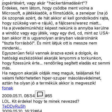
jogsértésért, vagy akár "hackertámadásért"?
Érdekes, nem látom, hogy csõdbe ment volna a
Microsoft, a játékkiadók, a filmstúdiók, a zeneipar (na jó
õk szopnak azért, de hát akkor el kell gondolkodni rajta,
hogy szükség van-e rájuk), a fájlcsere/warez miatt...
Ha a jövedelmünkhöz képest nekünk is annyiba kerülne
a windóz vagy egy játék, vagy egy dvd, cd, mint az USA-
ban akkor itt is ugyanolyan arányban vásárolnánk
"tiszta forrásból". És mint látjuk ott is messze nem
mindenki...
Egyszerûen felül vannak árazva ezek a dolgok, és
hatósági eszközökkel akarják lenyomni a torkunkon,
hogy fizessünk érte... rendõrileg segített eladás ez semmi
más.
Ha nagyon akarják oldják meg maguk, találjanak fel
valami feltörhetetlen hiper-szuper másolásvédelmet,
aztán ha olyan jó a termékük akkor is megveszik!
fonak
2009.05.11. 08:54
#
65
LOL. Kit érdekel hogy te minek nevezed?
TeDDyRuSh
2009.05.10. 16:32
#
64