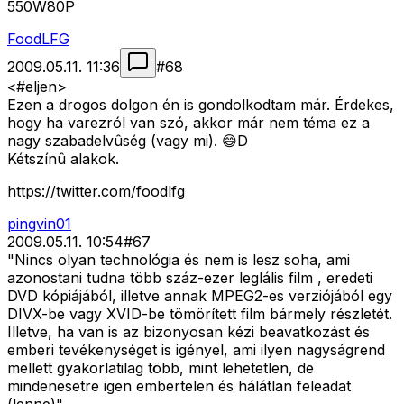
550W80P
FoodLFG
2009.05.11. 11:36
#
68
<#eljen>
Ezen a drogos dolgon én is gondolkodtam már. Érdekes,
hogy ha varezról van szó, akkor már nem téma ez a
nagy szabadelvûség (vagy mi). 😄D
Kétszínû alakok.
https://twitter.com/foodlfg
pingvin01
2009.05.11. 10:54
#
67
"Nincs olyan technológia és nem is lesz soha, ami
azonostani tudna több száz-ezer leglális film , eredeti
DVD kópiájából, illetve annak MPEG2-es verziójából egy
DIVX-be vagy XVID-be tömörített film bármely részletét.
Illetve, ha van is az bizonyosan kézi beavatkozást és
emberi tevékenységet is igényel, ami ilyen nagyságrend
mellett gyakorlatilag több, mint lehetetlen, de
mindenesetre igen embertelen és hálátlan feleadat