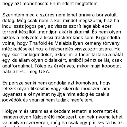
hogy azt mondhassa: Én mindent megtettem.
Szerintem meg a szûrés nem lehet annyira bonyolult
dolog. Még csak nem is kell mindet megszûrni, hisz ha
indul száz jogos per, az vissza szorít legalább ezer
torrent készítõt...mondjon akárki akármit. És nem olyan
biztos a helyzete a kicsi trackereknek sem. Ki gondolta
volna, hogy Thaiföld és Malajzia ilyen kemény törvényi
intézkedéseket hoz a fájlcserélés visszaszorítására. Ha
egy kicsit belegondolsz, akkor mi a facér tartaná a hátát
egy kis állam olyan oldalakért, amibõl pénzt se lát, csak
adatforgalmat. Fõleg ez érvényes, mikor majd kopogtat
nála az EU, meg USA.
És persze senki nem gondolja azt komolyan, hogy
létezik olyan titkosítás vagy kikerülõ módszer, ami
ugyanezt a kényelmet nyújtja mint eddig és csak a
jogvédõk és spanjai nem tudják megfejteni.
Hölgyeim és uraim és elkezdem temetni a torrentet és
minden olyan fájlcserélõ módszert, aminek nyoma lehet
valamilyen szerveren, még ha csak egy pár k-s fájl is az.