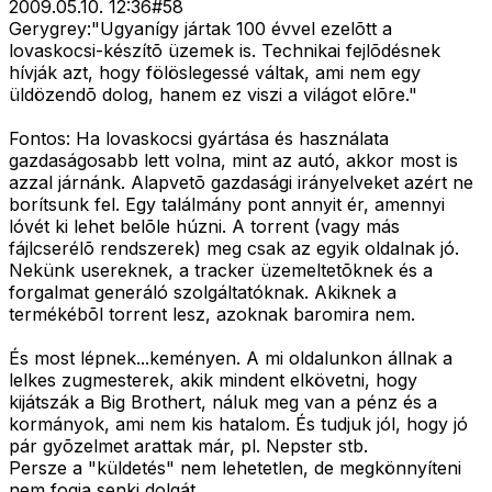
2009.05.10. 12:36
#
58
Gerygrey:"Ugyanígy jártak 100 évvel ezelõtt a
lovaskocsi-készítõ üzemek is. Technikai fejlõdésnek
hívják azt, hogy fölöslegessé váltak, ami nem egy
üldözendõ dolog, hanem ez viszi a világot elõre."
Fontos: Ha lovaskocsi gyártása és használata
gazdaságosabb lett volna, mint az autó, akkor most is
azzal járnánk. Alapvetõ gazdasági irányelveket azért ne
borítsunk fel. Egy találmány pont annyit ér, amennyi
lóvét ki lehet belõle húzni. A torrent (vagy más
fájlcserélõ rendszerek) meg csak az egyik oldalnak jó.
Nekünk usereknek, a tracker üzemeltetõknek és a
forgalmat generáló szolgáltatóknak. Akiknek a
termékébõl torrent lesz, azoknak baromira nem.
És most lépnek...keményen. A mi oldalunkon állnak a
lelkes zugmesterek, akik mindent elkövetni, hogy
kijátszák a Big Brothert, náluk meg van a pénz és a
kormányok, ami nem kis hatalom. És tudjuk jól, hogy jó
pár gyõzelmet arattak már, pl. Nepster stb.
Persze a "küldetés" nem lehetetlen, de megkönnyíteni
nem fogja senki dolgát.