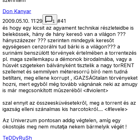
szerintem
Don Kanyar
2009.05.10. 11:29
#
41
1
és hogy egy kicsit az agyament technikai részleteidbe is
belekössek, hány de hány keresõ van a világon ???
hányszázezer ??? szerinten mindegyik keresõt
egységesen cenzorálni tud bárki is a világon??? a
surinámi benszülött törvények értelmében a torrentezés
pl. maga szellemkapu a démonok birodalmába, vagy a
húsvét szigeteken bálványként tisztelik a nagy torRENT
szellemet és semmilyen méteresorrú bíró nem tudná
betiltani, meg ellene korrupt , iGAZSÁGtalan törvényeket
hozni, mert egybõl még tovább vágnának neki az amugy
is már megcsonkított mûszerébõl <#violent>
szal ennyit az összeesküvésetekrõl, meg a torrent és az
igazság elleni szánalmas kis harcotokról.... <#levele>
Az Univerzum pontosan addig végtelen, amíg egy
okostojás meg nem mutatja nekem bármelyik végét !
TeDDyRuSh