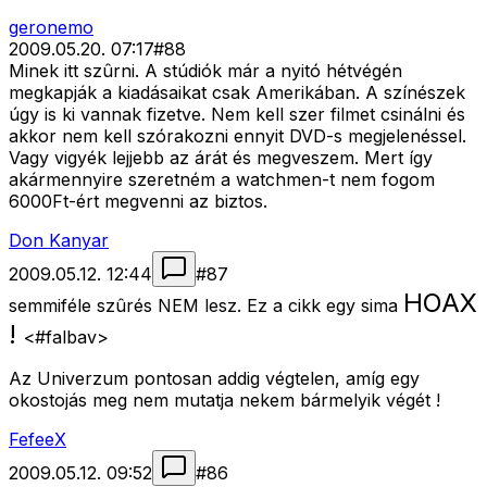
geronemo
2009.05.20. 07:17
#
88
Minek itt szûrni. A stúdiók már a nyitó hétvégén
megkapják a kiadásaikat csak Amerikában. A színészek
úgy is ki vannak fizetve. Nem kell szer filmet csinálni és
akkor nem kell szórakozni ennyit DVD-s megjelenéssel.
Vagy vigyék lejjebb az árát és megveszem. Mert így
akármennyire szeretném a watchmen-t nem fogom
6000Ft-ért megvenni az biztos.
Don Kanyar
2009.05.12. 12:44
#
87
HOAX
semmiféle szûrés NEM lesz. Ez a cikk egy sima
!
<#falbav>
Az Univerzum pontosan addig végtelen, amíg egy
okostojás meg nem mutatja nekem bármelyik végét !
FefeeX
2009.05.12. 09:52
#
86