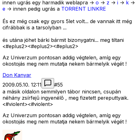
innen ugrás egy harmadik weblapra ->
o
->
z
->
i
->
k
->
e
-> innen pedig ugrás a
TORRENT LINKRE
És ez még csak egy gyors 5let volt... de vannak itt még
cifrábbak is a tarsolyban ...
és utána jöhet bárki bármit bizonygatni... meg tiltani
<#eplus2>
<#eplus2>
<#eplus2>
Az Univerzum pontosan addig végtelen, amíg egy
okostojás meg nem mutatja nekem bármelyik végét !
Don Kanyar
2009.05.10. 12:11
#
55
a másik oldalon semmilyen tábor nincsen, csupán
néhány zsírfejû ingyenélõ , meg fizetett pereputtyaik.
<#violent>
<#violent>
Az Univerzum pontosan addig végtelen, amíg egy
okostojás meg nem mutatja nekem bármelyik végét !