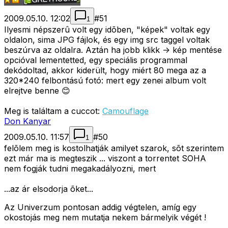
2009.05.10. 12:02
#
51
1
Ilyesmi népszerû volt egy idõben, "képek" voltak egy
oldalon, sima JPG fájlok, és egy img src taggel voltak
beszúrva az oldalra. Aztán ha jobb klikk -> kép mentése
opcióval lementetted, egy speciális programmal
dekódoltad, akkor kiderült, hogy miért 80 mega az a
320*240 felbontású fotó: mert egy zenei album volt
elrejtve benne 😊
Meg is találtam a cuccot:
Camouflage
Don Kanyar
2009.05.10. 11:57
#
50
1
felõlem meg is kostolhatják amilyet szarok, sõt szerintem
ezt már ma is megteszik ... viszont a torrentet SOHA
nem fogják tudni megakadályozni, mert
...az ár elsodorja õket...
Az Univerzum pontosan addig végtelen, amíg egy
okostojás meg nem mutatja nekem bármelyik végét !