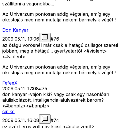
szállítani a vagonokba...
Az Univerzum pontosan addig végtelen, amíg egy
okostojás meg nem mutatja nekem bármelyik végét !
Don Kanyar
2009.05.11. 19:06
#
76
az ötágú vörösnél már csak a hatágú csillagot szereti
jobban, meg a hétágú... gyertyatartót <#violent>
<#violent>
Az Univerzum pontosan addig végtelen, amíg egy
okostojás meg nem mutatja nekem bármelyik végét !
FefeeX
2009.05.11. 17:08
#
75
don kanyar=vajon kiki? vagy csak egy hasonlóan
aluliskolázott, intelligencia-alulvezérelt barom?
<#banplz>
<#banplz>
cipike
2009.05.11. 16:08
#
74
ez azért erõs volt egy kicsit <#guluszem1>