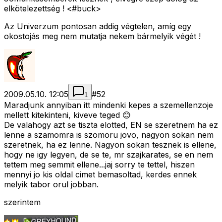
elkötelezettség ! <#buck>
Az Univerzum pontosan addig végtelen, amíg egy
okostojás meg nem mutatja nekem bármelyik végét !
2009.05.10. 12:05
#
52
1
Maradjunk annyiban itt mindenki kepes a szemellenzoje
mellett kitekinteni, kiveve teged 😊
De valahogy azt se tiszta elotted, EN se szeretnem ha ez
lenne a szamomra is szomoru jovo, nagyon sokan nem
szeretnek, ha ez lenne. Nagyon sokan tesznek is ellene,
hogy ne igy legyen, de se te, mr szajkarates, se en nem
tettem meg semmit ellene...jaj sorry te tettel, hiszen
mennyi jo kis oldal cimet bemasoltad, kerdes ennek
melyik tabor orul jobban.
szerintem