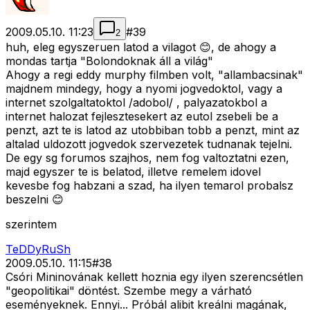
2009.05.10. 11:23
#
39
2
huh, eleg egyszeruen latod a vilagot 😊, de ahogy a
mondas tartja "Bolondoknak áll a világ"
Ahogy a regi eddy murphy filmben volt, "allambacsinak"
majdnem mindegy, hogy a nyomi jogvedoktol, vagy a
internet szolgaltatoktol /adobol/ , palyazatokbol a
internet halozat fejlesztesekert az eutol zsebeli be a
penzt, azt te is latod az utobbiban tobb a penzt, mint az
altalad uldozott jogvedok szervezetek tudnanak tejelni.
De egy sg forumos szajhos, nem fog valtoztatni ezen,
majd egyszer te is belatod, illetve remelem idovel
kevesbe fog habzani a szad, ha ilyen temarol probalsz
beszelni 😊
szerintem
TeDDyRuSh
2009.05.10. 11:15
#
38
Csóri Mininovának kellett hoznia egy ilyen szerencsétlen
"geopolitikai" döntést. Szembe megy a várható
eseményeknek. Ennyi... Próbál alibit kreálni magának,