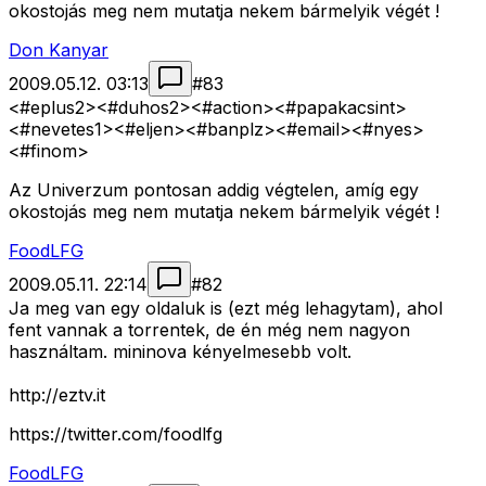
okostojás meg nem mutatja nekem bármelyik végét !
Don Kanyar
2009.05.12. 03:13
#
83
<#eplus2>
<#duhos2>
<#action>
<#papakacsint>
<#nevetes1>
<#eljen>
<#banplz>
<#email>
<#nyes>
<#finom>
Az Univerzum pontosan addig végtelen, amíg egy
okostojás meg nem mutatja nekem bármelyik végét !
FoodLFG
2009.05.11. 22:14
#
82
Ja meg van egy oldaluk is (ezt még lehagytam), ahol
fent vannak a torrentek, de én még nem nagyon
használtam. mininova kényelmesebb volt.
http://eztv.it
https://twitter.com/foodlfg
FoodLFG