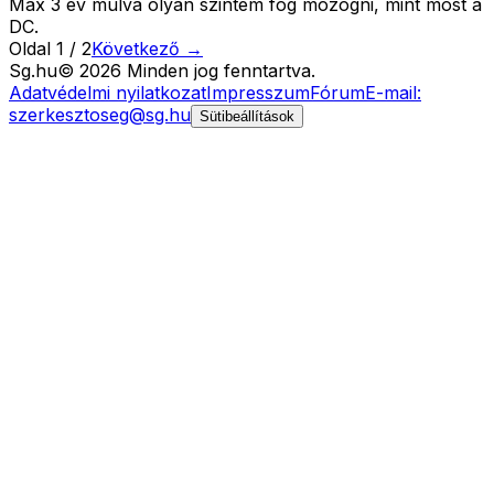
Max 3 év múlva olyan szintem fog mozogni, mint most a
DC.
Oldal
1
/
2
Következő →
Sg
.hu
©
2026
Minden jog fenntartva.
Adatvédelmi nyilatkozat
Impresszum
Fórum
E-mail:
szerkesztoseg@sg.hu
Sütibeállítások