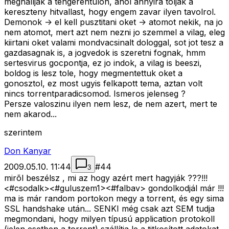
meghalljak a tengerentulon, ahol annyira toljak a
kereszteny hitvallast, hogy engem zavar ilyen tavolrol.
Demonok -> el kell pusztitani oket -> atomot nekik, na jo
nem atomot, mert azt nem nezni jo szemmel a vilag, eleg
kiirtani oket valami mondvacsinalt dologgal, sot jot tesz a
gazdasagnak is, a jogvedok is szeretni fognak, hmm
sertesvirus gocpontja, ez jo indok, a vilag is beeszi,
boldog is lesz tole, hogy megmentettuk oket a
gonosztol, ez most ugyis felkapott tema, aztan volt
nincs torrentparadicsomod. Ismeros jelenseg ?
Persze valoszinu ilyen nem lesz, de nem azert, mert te
nem akarod...
szerintem
Don Kanyar
2009.05.10. 11:44
#
44
3
mirõl beszélsz , mi az hogy azért mert hagyják ???!!!
<#csodalk>
<#guluszem1>
<#falbav>
gondolkodjál már !!!
ma is már random portokon megy a torrent, és egy sima
SSL handshake után... SENKI még csak azt SEM tudja
megmondani, hogy milyen típusú application protokoll