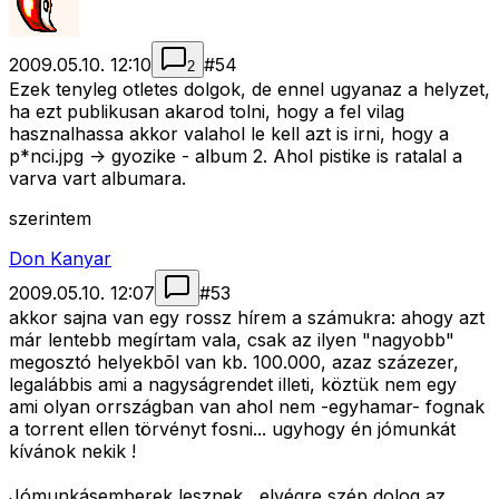
2009.05.10. 12:10
#
54
2
Ezek tenyleg otletes dolgok, de ennel ugyanaz a helyzet,
ha ezt publikusan akarod tolni, hogy a fel vilag
hasznalhassa akkor valahol le kell azt is irni, hogy a
p*nci.jpg -> gyozike - album 2. Ahol pistike is ratalal a
varva vart albumara.
szerintem
Don Kanyar
2009.05.10. 12:07
#
53
akkor sajna van egy rossz hírem a számukra: ahogy azt
már lentebb megírtam vala, csak az ilyen "nagyobb"
megosztó helyekbõl van kb. 100.000, azaz százezer,
legalábbis ami a nagyságrendet illeti, köztük nem egy
ami olyan orrszágban van ahol nem -egyhamar- fognak
a torrent ellen törvényt fosni... ugyhogy én jómunkát
kívánok nekik !
Jómunkásemberek lesznek , elvégre szép dolog az