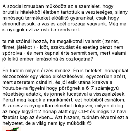
A szocializmusban mûködött az a szemlélet, hogy
brutális hitelekbõl életben tartottuk a veszteséges, silány
minõségû termékeket elõállító gyárainkat, csak hogy
elmondhassuk, a vas és acél országa vagyunk. Még ma
is nyögjük ezt az ostoba rendszert.
te mit szólnál hozzá, ha megalkotnál valamit ( zenét,
filmet, játékot ) - idõt, szaktudást és esetleg pénzt nem
spórolva - és nem kapnál érte semmit sem, mert valami
jó lelkû ember lemásolná és osztogatná?
Én tudom milyen érzés mindez. Én is heteket, hónapokat
elszöszölök egy videó elkészítésével, egyszerûen azért,
mert szeretem csinálni, és jól esik utána kirakva a
Youtube-ra figyelni hogy pörögnek a 6-7 számjegyû
nézettségi adatok, és jönnek tucatjával a visszajelzések.
Pénzt meg kapok a munkámért, ezt hobbiból csinálom.
A zenész is nyugodtan elmehet dolgozni, milyen dolog
az hogy legyárt 2 hónap alatt egy CD-t és mégis 12 havi
fizetést kap az évben... Azt hiszem, tudnám élvezni ezt a
helyzetet, de a világ nem így mûködik 😊