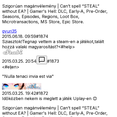
Szigorúan magánvélemény | Can’t spell “STEAL”
without EA? | Gamer's Hell: DLC, Early-A, Pre-Order,
Seasons, Episodes, Regions, Loot Box,
Microtransactions, MS Store, Epic Store.
gyuri35
2015.06.18. 09:59
#
1874
Sziasztok!Tegnap vettem a steam-en a játékot,talált
hozzá valaki magyarosítást?<#help>
2015.03.25. 20:54
#
1873
<#eljen>
"Nulla tenaci invia est via"
2015.03.25. 19:42
#
1872
Időközben nekem is meglett a játék Uplay-en 😊
Szigorúan magánvélemény | Can’t spell “STEAL”
without EA? | Gamer's Hell: DLC, Early-A, Pre-Order,