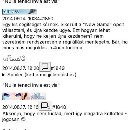
"Nulla tenaci invia est via"
2014.09.14. 10:34
#
1850
Egy kis segítséget kérnék. Sikerült a "New Game" opcit
választani, és újra kezdte ugye. Ezt hogyan lehet
kikerülni, hogy ne keljen újra kezdenem? nem
szeretném rendszeresen a régi állást mentegetni. Bár, ha
nincs más megoldás...<#nemtudom>
2014.08.17. 18:20
#
1849
Spoiler (katt a megjelenítéshez)
"Nulla tenaci invia est via"
2014.08.17. 18:16
#
1848
1
Akkor jó, hogy nem tudtad, mert így magadra költötted -
jogosan 😊