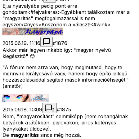
Ej,a nyavalyába pedig pont erre
gondoltam<#fejvakaras>
Egyébként találkoztam már a
"magyarítás" megfogalmazással is nem
egyszer<#nyes>
Köszönöm a választ!<#wink>
2015.06.19. 11:16
#
1876
Akkor már legyen inkább így: "magyar nyelvű
kiegészítő" 😊
"A fórum nem arra van, hogy megmutasd, hogy te
mennyire királycsávó vagy, hanem hogy építő jellegű
hozzászólásaiddal segíted mások információéhségét."
(amatőr)
2015.06.18. 10:09
#
1875
2
Nem, "magyarosítást" semmiképp [nem rohangálnak
betyárok a játékban, pejlovakon, piros kötényes
lyánykákat üldözve).
De
magyarítás
sincs még hozzá.