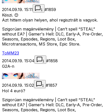
2014.09.19. 15:11
#
1859
1
Köszi. 😊
Azt hittem olyan helyen, ahol regisztrált is vagyok.
Szigorúan magánvélemény | Can’t spell “STEAL”
without EA? | Gamer's Hell: DLC, Early-A, Pre-Order,
Seasons, Episodes, Regions, Loot Box,
Microtransactions, MS Store, Epic Store.
ToMM23
2014.09.19. 15:04
#
1858
1
G2A-n
2014.09.19. 15:02
#
1857
1
Hol 4 euró?
Szigorúan magánvélemény | Can’t spell “STEAL”
without EA? | Gamer's Hell: DLC, Early-A, Pre-Order,
Seasons, Episodes, Regions, Loot Box,