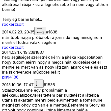
alkatrész hibája - ez a legnehezebb ha nem vagy otthon
benne)
Tényleg bármi lehet...
rockerzsolt
2014.02.23. 20:35
#
1838
2
már több napja próbálok rá jönni de még mindig nem
menti el tudna valaki segíteni
rockerzsolt
2014.02.17. 19:23
#
1837
helo segítséget szeretnék kérni a játéka kapcsolatban
hogy tudom elérni hogy a megcsinált küldetéseket el
mentje és mért van az hogy játszani akarok vele és eszt
írja ki driver.exe mûkõdés leállt
pisti4188
2013.10.06. 17:47
#
1836
Sziasztok!Lenne egy problámám a
játékkal.Játszok,teljesitettem pár küldetést a játékba
utána ki akartam menni belõle.Kimentem a fõmenübe
megnézni ohgy ott van e a mentés.Bementem Story és
ott volt hogy continue.Utána kimentem belõle