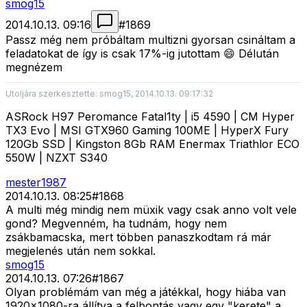
smog15
2014.10.13. 09:16
#
1869
Passz még nem próbáltam multizni gyorsan csináltam a
feladatokat de így is csak 17%-ig jutottam 😄 Délután
megnézem
Utoljára szerkesztette: smog15, 2014.10.13. 09:17:32
ASRock H97 Peromance Fatal1ty | i5 4590 | CM Hyper
TX3 Evo | MSI GTX960 Gaming 100ME | HyperX Fury
120Gb SSD | Kingston 8Gb RAM Enermax Triathlor ECO
550W | NZXT S340
mester1987
2014.10.13. 08:25
#
1868
A multi még mindig nem müxik vagy csak anno volt vele
gond? Megvenném, ha tudnám, hogy nem
zsákbamacska, mert többen panaszkodtam rá már
megjelenés után nem sokkal.
smog15
2014.10.13. 07:26
#
1867
Olyan problémám van még a játékkal, hogy hiába van
1920x1080-ra állítva a felbontás vagy egy "kerete" a