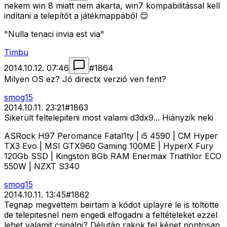
nekem win 8 miatt nem akarta, win7 kompabilitással kell
indítani a telepítőt a játékmappából 😊
"Nulla tenaci invia est via"
Timbu
2014.10.12. 07:46
#
1864
Milyen OS ez? Jó directx verzió ven fent?
smog15
2014.10.11. 23:21
#
1863
Sikerült feltelepiteni most valami d3dx9... Hiányzik neki
ASRock H97 Peromance Fatal1ty | i5 4590 | CM Hyper
TX3 Evo | MSI GTX960 Gaming 100ME | HyperX Fury
120Gb SSD | Kingston 8Gb RAM Enermax Triathlor ECO
550W | NZXT S340
smog15
2014.10.11. 13:45
#
1862
Tegnap megvettem beirtam a kódot uplayre le is töltötte
de telepitesnel nem engedi elfogadni a feltételeket ezzel
lehet valamit csinálni? Délután rakok fel képet pontosan