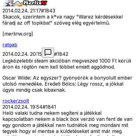
2014.02.24. 21:17
#
1843
Skacok, szerintem a k*va nagy "Warez kérdésekkel
fáradj az off topikba!" szöveg elég egyértelmû.
[merlinw.org]
ratgab
2014.02.24. 20:15
#
1842
Legközelebbi steam akcióban megveszed 1000 Ft körüli
áron és rögtön nem kell többet emiatt aggódnod.
Oscar Wilde: Az egyszer? gyönyörök a bonyolult ember
utolsó menedéke. Eredeti Bölcs: Légy rossz, a jókkal
úgyis mindig csak kibaxnak.
rockerzsolt
2014.02.24. 19:54
#
1841
Heló valaki tudna nekem segíteni a játékkal
kapcsolatban nekem a black box verzió van fent de van
egy gondom a játékkal nem tudnátok meg mondani mit
tegyek hogy el mentse a küldetéseket amit már meg