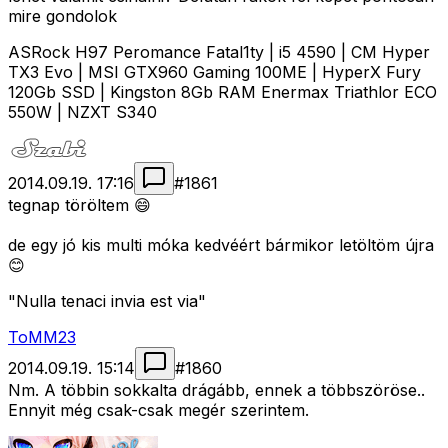
mire gondolok
ASRock H97 Peromance Fatal1ty | i5 4590 | CM Hyper
TX3 Evo | MSI GTX960 Gaming 100ME | HyperX Fury
120Gb SSD | Kingston 8Gb RAM Enermax Triathlor ECO
550W | NZXT S340
2014.09.19. 17:16
#
1861
tegnap töröltem 😄
de egy jó kis multi móka kedvéért bármikor letöltöm újra
😊
"Nulla tenaci invia est via"
ToMM23
2014.09.19. 15:14
#
1860
Nm. A többin sokkalta drágább, ennek a többszöröse..
Ennyit még csak-csak megér szerintem.