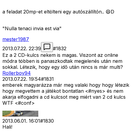
a feladat 20mp-et eltölteni egy autószállítón.. 😄D
"Nulla tenaci invia est via"
mester1987
2013.07.22. 22:39
#
1832
Ez a 2 CD-kulcs nekem is magas. Viszont az online
módra többen is panaszkodtak megjelenés után nem
sokkal. Létezik, hogy egy idõ után nincs is már multi?
Rollerboy94
2013.07.22. 19:54
#
1831
emberek magyarázza már meg valaki hogy hogy létezik
hogy megvettem a játékot bontatlan <#nyes>
és nem
akarja elfogadni a cd kulcsot meg miért van 2 cd kulcs
WTF <#conf>
2013.06.01. 16:01
#
1830
Hali!