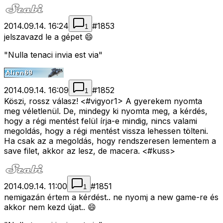
2014.09.14. 16:24
#
1853
1
jelszavazd le a gépet 😄
"Nulla tenaci invia est via"
2014.09.14. 16:09
#
1852
1
Köszi, rossz válasz! <#vigyor1>
A gyerekem nyomta
meg véletlenül. De, mindegy ki nyomta meg, a kérdés,
hogy a régi mentést felül írja-e mindig, nincs valami
megoldás, hogy a régi mentést vissza lehessen tölteni.
Ha csak az a megoldás, hogy rendszeresen lementem a
save filet, akkor az lesz, de macera. <#kuss>
2014.09.14. 11:00
#
1851
1
nemigazán értem a kérdést.. ne nyomj a new game-re és
akkor nem kezd újat.. 😄