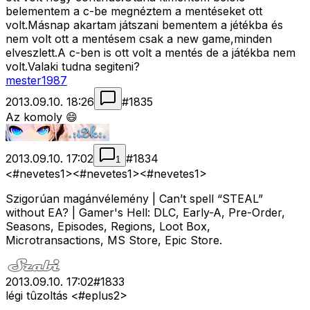
belementem a c-be megnéztem a mentéseket ott
volt.Másnap akartam játszani bementem a jétékba és
nem volt ott a mentésem csak a new game,minden
elveszlett.A c-ben is ott volt a mentés de a játékba nem
volt.Valaki tudna segiteni?
mester1987
2013.09.10. 18:26
#
1835
Az komoly 😄
2013.09.10. 17:02
#
1834
1
<#nevetes1>
<#nevetes1>
<#nevetes1>
Szigorúan magánvélemény | Can’t spell “STEAL”
without EA? | Gamer's Hell: DLC, Early-A, Pre-Order,
Seasons, Episodes, Regions, Loot Box,
Microtransactions, MS Store, Epic Store.
2013.09.10. 17:02
#
1833
légi tûzoltás <#eplus2>