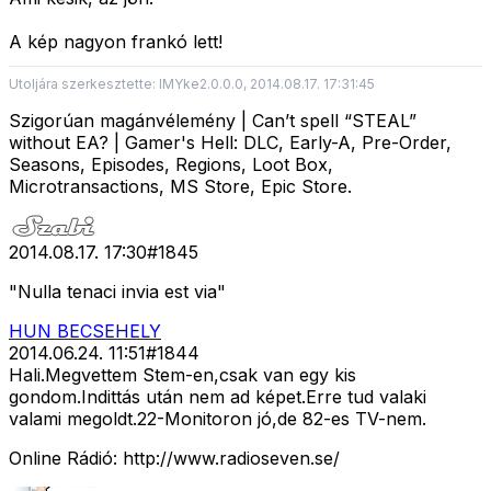
A kép nagyon frankó lett!
Utoljára szerkesztette: IMYke2.0.0.0, 2014.08.17. 17:31:45
Szigorúan magánvélemény | Can’t spell “STEAL”
without EA? | Gamer's Hell: DLC, Early-A, Pre-Order,
Seasons, Episodes, Regions, Loot Box,
Microtransactions, MS Store, Epic Store.
2014.08.17. 17:30
#
1845
"Nulla tenaci invia est via"
HUN BECSEHELY
2014.06.24. 11:51
#
1844
Hali.Megvettem Stem-en,csak van egy kis
gondom.Indittás után nem ad képet.Erre tud valaki
valami megoldt.22-Monitoron jó,de 82-es TV-nem.
Online Rádió: http://www.radioseven.se/