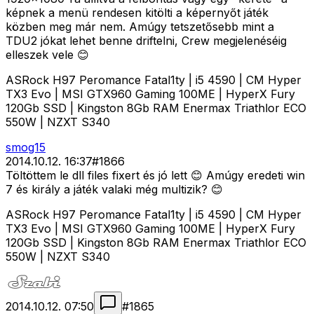
képnek a menü rendesen kitölti a képernyőt játék
közben meg már nem. Amúgy tetszetősebb mint a
TDU2 jókat lehet benne driftelni, Crew megjelenéséig
elleszek vele 😊
ASRock H97 Peromance Fatal1ty | i5 4590 | CM Hyper
TX3 Evo | MSI GTX960 Gaming 100ME | HyperX Fury
120Gb SSD | Kingston 8Gb RAM Enermax Triathlor ECO
550W | NZXT S340
smog15
2014.10.12. 16:37
#
1866
Töltöttem le dll files fixert és jó lett 😊 Amúgy eredeti win
7 és király a játék valaki még multizik? 😊
ASRock H97 Peromance Fatal1ty | i5 4590 | CM Hyper
TX3 Evo | MSI GTX960 Gaming 100ME | HyperX Fury
120Gb SSD | Kingston 8Gb RAM Enermax Triathlor ECO
550W | NZXT S340
2014.10.12. 07:50
#
1865