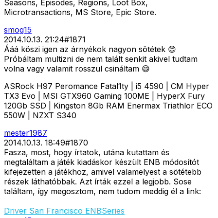
Seasons, Episodes, Regions, Loot Box,
Microtransactions, MS Store, Epic Store.
smog15
2014.10.13. 21:24
#
1871
Ááá köszi igen az árnyékok nagyon sötétek 😊
Próbáltam multizni de nem talált senkit akivel tudtam
volna vagy valamit rosszul csináltam 😄
ASRock H97 Peromance Fatal1ty | i5 4590 | CM Hyper
TX3 Evo | MSI GTX960 Gaming 100ME | HyperX Fury
120Gb SSD | Kingston 8Gb RAM Enermax Triathlor ECO
550W | NZXT S340
mester1987
2014.10.13. 18:49
#
1870
Fasza, most, hogy írtatok, utána kutattam és
megtaláltam a játék kiadáskor készült ENB módosítót
kifejezetten a játékhoz, amivel valamelyest a sötétebb
részek láthatóbbak. Azt írták ezzel a legjobb. Sose
találtam, így megosztom, nem tudom meddig él a link:
Driver San Francisco ENBSeries