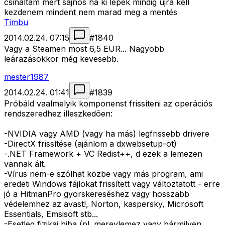
csináltam mert sajnos ha ki lépek mindig újra kell
kezdenem mindent nem marad meg a mentés
Timbu
2014.02.24. 07:15
#
1840
Vagy a Steamen most 6,5 EUR... Nagyobb
leárazásokkor még kevesebb.
mester1987
2014.02.24. 01:41
#
1839
Próbáld vaalmelyik komponenst frissíteni az operációs
rendszeredhez illeszkedõen:
-NVIDIA vagy AMD (vagy ha más) legfrissebb drivere
-DirectX frissítése (ajánlom a dxwebsetup-ot)
-.NET Framework + VC Redist++, d ezek a lemezen
vannak ált.
-Vírus nem-e szólhat közbe vagy más program, ami
eredeti Windows fájlokat frissített vagy változtatott - erre
jó a HitmanPro gyorskereséshez vagy hosszabb
védelemhez az avast!, Norton, kaspersky, Microsoft
Essentials, Emsisoft stb...
-Esetleg fizikai hiba (pl. merevlemez vagy bármilyen