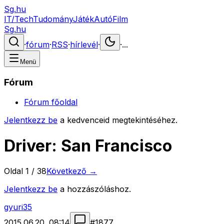
Sg.hu
IT/Tech
Tudomány
Játék
Autó
Film
Sg.hu
·
fórum
·
RSS
·
hírlevél
·
·
...
Menü
Fórum
Fórum főoldal
Jelentkezz be
a kedvenceid megtekintéséhez.
Driver: San Francisco
Oldal
1
/
38
Következő →
Jelentkezz be
a hozzászóláshoz.
gyuri35
2015.06.20. 08:14
#
1877