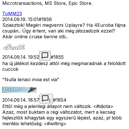
Microtransactions, MS Store, Epic Store.
ToMM23
2014.09.19. 15:01
#
1856
Sziasztok! Megéri megvenni Uplayre? Ha 4Euroba fájna
csupán.. Úgy értem, van aki még játszadozik ezzel?
Akár online cruise benne stb..
2014.09.14. 19:52
#
1855
ha új játékot kezdesz attól még megmaradnak a feloldott
cuccok
"Nulla tenaci invia est via"
2014.09.14. 18:57
#
1854
1
Ettől még a jelenlegi állapot nem változik. <#idiota>
Azaz, most buktam a régi változatot, mert a kecseg
fejlesztők kihagytak egy egyszerű lépést, azaz, pl több
mentési lehetőség. <#wilting>