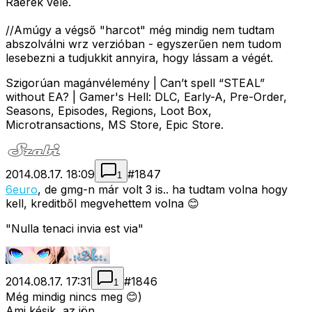
Ráérek vele.
//Amúgy a végső "harcot" még mindig nem tudtam
abszolválni wrz verzióban - egyszerűen nem tudom
lesebezni a tudjukkit annyira, hogy lássam a végét.
Szigorúan magánvélemény | Can’t spell “STEAL”
without EA? | Gamer's Hell: DLC, Early-A, Pre-Order,
Seasons, Episodes, Regions, Loot Box,
Microtransactions, MS Store, Epic Store.
2014.08.17. 18:09
#
1847
1
6euro
, de gmg-n már volt 3 is.. ha tudtam volna hogy
kell, kreditből megvehettem volna 😊
"Nulla tenaci invia est via"
2014.08.17. 17:31
#
1846
1
Még mindig nincs meg 😊)
Ami késik, az jön.