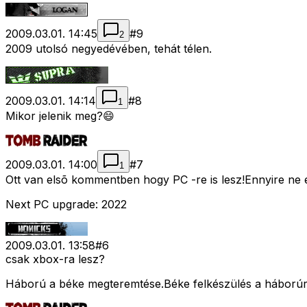
2009.03.01. 14:45
#
9
2
2009 utolsó negyedévében, tehát télen.
2009.03.01. 14:14
#
8
1
Mikor jelenik meg?😄
2009.03.01. 14:00
#
7
1
Ott van elsõ kommentben hogy PC -re is lesz!Ennyire ne é
Next PC upgrade: 2022
2009.03.01. 13:58
#
6
csak xbox-ra lesz?
Háború a béke megteremtése.Béke felkészülés a háborúr