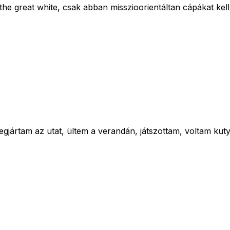
 great white, csak abban misszioorientáltan cápákat kell
gjártam az utat, ültem a verandán, játszottam, voltam kuty