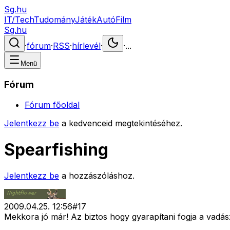
Sg.hu
IT/Tech
Tudomány
Játék
Autó
Film
Sg.hu
·
fórum
·
RSS
·
hírlevél
·
·
...
Menü
Fórum
Fórum főoldal
Jelentkezz be
a kedvenceid megtekintéséhez.
Spearfishing
Jelentkezz be
a hozzászóláshoz.
2009.04.25. 12:56
#
17
Mekkora jó már! Az biztos hogy gyarapítani fogja a vadá