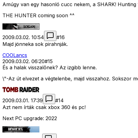
Amúgy van egy hasonló cucc nekem, a SHARK! Hunting the
THE HUNTER coming soon ^^
2009.03.02. 10:54
#
16
Majd jönneka sok pirahnják.
COOLancs
2009.03.02. 06:20
#
15
És a halak visszalõnek? Az izgibb lenne.
\"-Az út elvezet a végtelenbe, majd visszahoz. Sokszor me
2009.03.01. 17:39
#
14
Azt nem írták csak xbox 360 és pc!
Next PC upgrade: 2022