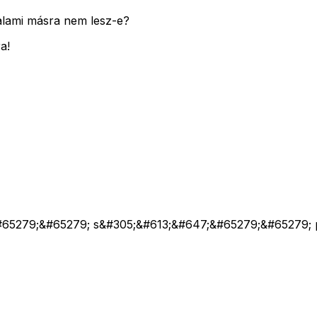
alami másra nem lesz-e?
a!
65279;&#65279; s&#305;&#613;&#647;&#65279;&#65279; 