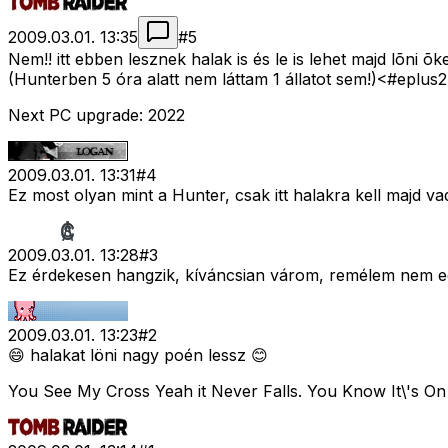
2009.03.01. 13:35
#
5
Nem!! itt ebben lesznek halak is és le is lehet majd lõni õke
(Hunterben 5 óra alatt nem láttam 1 állatot sem!)<#eplus
Next PC upgrade: 2022
2009.03.01. 13:31
#
4
Ez most olyan mint a Hunter, csak itt halakra kell majd 
2009.03.01. 13:28
#
3
Ez érdekesen hangzik, kíváncsian várom, remélem nem eg
2009.03.01. 13:23
#
2
😄 halakat löni nagy poén lessz 😊
You See My Cross Yeah it Never Falls. You Know It\'s On