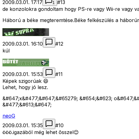
2009.03.01. 17:17
#
13
1
de konzolokra gondoltam hogy PS-re vagy Wii-re vagy v
Háború a béke megteremtése.Béke felkészülés a háborúr
2009.03.01. 16:10
#
12
kúl
2009.03.01. 15:53
#
11
Képek szigorúak 😄
Lehet, hogy jó lesz.
&#647;x&#477;&#647;&#65279; &#654;&#623; o&#647;&#
&#477;&#613;&#647;
neoG
2009.03.01. 15:35
#
10
ööö.igazából még lehet õsszel😊