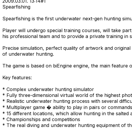
2009.03.01. 13:14
#
1
Spearfishing
Spearfishing is the first underwater next-gen hunting sim
Player will undergo special training courses, will take par
his professional team and to provide a private training i
Precise simulation, perfect quality of artwork and original
of underwater hunting.
The game is based on biEngine engine, the main feature of 
Key features:
* Complex underwater hunting simulator
* Fully three-dimensional virtual world of the highest phot
* Realistic underwater hunting process with several diff
* Multiplayer game � ability to play in pairs or command
* 15 different locations, which allow hunting in the salte
* Championships and competitions
* The real diving and underwater hunting equipment of t