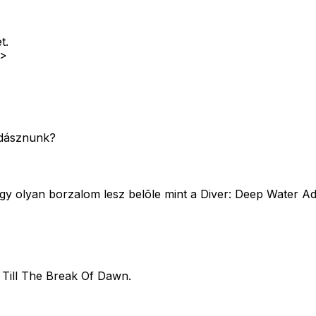
t.
2>
vadásznunk?
y olyan borzalom lesz belõle mint a Diver: Deep Water Ad
 Till The Break Of Dawn.