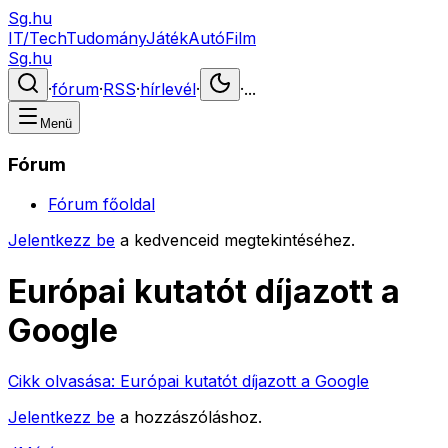
Sg.hu
IT/Tech
Tudomány
Játék
Autó
Film
Sg.hu
·
fórum
·
RSS
·
hírlevél
·
·
...
Menü
Fórum
Fórum főoldal
Jelentkezz be
a kedvenceid megtekintéséhez.
Európai kutatót díjazott a
Google
Cikk olvasása:
Európai kutatót díjazott a Google
Jelentkezz be
a hozzászóláshoz.