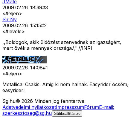
JMáté
2009.02.26. 18:39
#
3
<#eljen>
Sir Ny
2009.02.26. 15:15
#
2
<#levele>
,,Boldogok, akik üldözést szenvednek az igazságért,
mert övék a mennyek országa.\" //INRI
2009.02.26. 14:08
#
1
<#eljen>
Metallica. Csakis. Amig ki nem halnak. Easyrider öcsém,
easyrider!
Sg
.hu
©
2026
Minden jog fenntartva.
Adatvédelmi nyilatkozat
Impresszum
Fórum
E-mail:
szerkesztoseg@sg.hu
Sütibeállítások