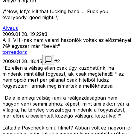
vegye magára)
\"Now, let\'s kill that fucking band. ... Fuck you
everybody, good night! \"
Alveus
2009.01.28. 19:22
#
3
A II. VH.-nak nem valami hasonlók voltak az elõzményei
?😛 egyszer már "bevált"
torreadorz
2009.01.28. 18:45
#
2
"Ez ellen a válság ellen csak úgy küzdhetünk, ha
mindenki mint állat fogyaszt, aki csak megteheti!!!!" ez
nem opció mert per pillanat csak hitelbõl tudsz
fogyasztani, annak meg ismertek a mellékhatásai.
"De a jelenlegi válság (ami a reálgazdaságban nem
nagyon van) semmi ahhoz képest, mint ami akkor vár a
Világra, ha tényleg visszafogja mindenki a fogyasztást,
már elõre a bejelentett közelgõ válságra készülve!!!"
Láttad a Paycheck cimü filmet? Abban volt ez nagyon jól
bemutatva, hogy látjuk a jövöben lévõ atomháborút és