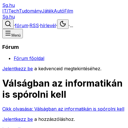
Sg.hu
IT/Tech
Tudomány
Játék
Autó
Film
Sg.hu
·
fórum
·
RSS
·
hírlevél
·
·
...
Menü
Fórum
Fórum főoldal
Jelentkezz be
a kedvenceid megtekintéséhez.
Válságban az informatikán
is spórolni kell
Cikk olvasása:
Válságban az informatikán is spórolni kell
Jelentkezz be
a hozzászóláshoz.