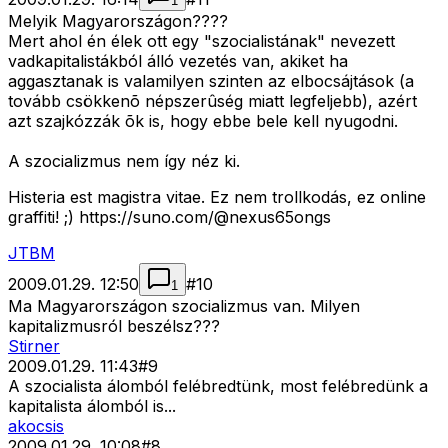
1
Melyik Magyarországon????
Mert ahol én élek ott egy "szocialistának" nevezett
vadkapitalistákból álló vezetés van, akiket ha
aggasztanak is valamilyen szinten az elbocsájtások (a
tovább csökkenõ népszerûség miatt legfeljebb), azért
azt szajkózzák õk is, hogy ebbe bele kell nyugodni.
A szocializmus nem így néz ki.
Histeria est magistra vitae. Ez nem trollkodás, ez online
graffiti! ;) https://suno.com/@nexus65ongs
JTBM
2009.01.29. 12:50
#
10
1
Ma Magyarországon szocializmus van. Milyen
kapitalizmusról beszélsz???
Stirner
2009.01.29. 11:43
#
9
A szocialista álomból felébredtünk, most felébredünk a
kapitalista álomból is...
akocsis
2009.01.29. 10:08
#
8