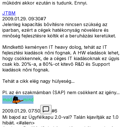
mûködni akkor ezután is tudunk. Ennyi.
JTBM
2009.01.29. 09:30
#
7
Jelenleg kapacítás bõvítésre nincsen szükség az
iparban, ezért a cégek hatékonyság növelésre és
minõség fejlesztésre költik el a beruházási keretüket.
Mindkettõ keményen IT heavy dolog, tehát az IT
fejlesztési kiadások nõni fognak. A HW eladások lehet,
hogy csökkennek, de a céges IT kiadásoknak ez úgyis
csak kb. 20%-a, a 80%-ot kitevõ R&D és Support
kiadások nõni fognak.
Tehát a cikk elég nagy hülyeség...
Pl. az én szakmámban (SAP) nem csökkent az igény...
2009.01.29. 07:50
#
6
Mi bajod az Ügyfélkapu 2.0-val? Talán kijavítják az 1.0
hibáit. <#alien>