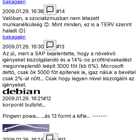
bakagaijin
2009.01.29. 16:38
#
14
Valóban, a szocializmusban nem létezett
munkanélküliség 😊. Mint minden, ez is a TERV szerint
haladt 😊)
bakagaijin
2009.01.29. 16:30
#
13
Az jó, mert a SAP bejelentette, hogy a növekvõ
igényeket kiszolgálandó és a 14%-os profitnövekedést
megünneplendõ leépít 3000 fõt (kb 6%). Microsoft
dettó, csak õk 5000 fõt építenek le, igaz náluk a bevétel
csak 2%-al nõtt... Csak hogy legyen mivel kiszolgálni az
igényeket.
2009.01.29. 16:21
#
12
korporét bullshit...
Pingwin powa... ...és 13 forint a kifle... -------
2009.01.29. 16:14
#
11