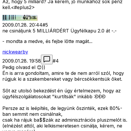
Az, hogy 5 milliárd? Ja kérem, jó munkához sok pénz
kell.<#eplus2>
2009.01.28. 20:44
#
5
ne csináljunk 5 MILLIÁRDÉRT Ügyfélkapu 2.0 át -.-
- mondta a medve, és fejbe lőtte magát...
nickwearby
2009.01.28. 19:58
#
4
Pedig olvasd el 😊))
Én is arra gondoltam, amire te de nem arról szól, hogy
rúgjuk ki a szakembereket vagy bércsökkentsük õket.
Sõt az utolsó bekezdést én úgy értelmezem, hogy az
ügyfélszolgálatosokat "kurtítsák" inkább :ÐÐÐ
Persze az is leépítés, de legyünk õszinték, ezek 80%-
ban semmit nem csinálnak,
csak ha rájuk ba$$zák az adminisztrációs pluszmelót is.
(elnézést attól, aki lelkiismeretesen csinálja, kérem, ne