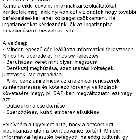
Kamu a cikk, ugyanis informatikai szolgáltatókat
kérdeztek meg, akik nyilván azt vízionálják hogy további
befektetésekkel lehet költséget csökkenteni. Ha
ingatlanosokat kérdeznénk, õk az ingatlanpiac
növekedésérõl beszélnek. stb
A valóság:
- Minden épeszû cég leállította informatikai fejlesztéseit.
Nincs hw upgrade és nincs sw fejlesztés.
- Beruházási keret mint olyan megszûnt
- Derékszíj meghúzása, azaz utazási költségek,
juttatások, stb nyirbálása
- A kis pénz ami elmegy az a jelenlegi rendszerek
szintentartására és kötelezõ törvényi változások
követésére megy, pl. SAP-ban megváltoztatni ezt vagy
azt
- Outsourcing csökkenése
- Szerzõdéses, külsõ emberek elküldése
Felhívnám a figyelmet arra, hogy a dotcom lufi
kipukkanása után is pont ugyanez történt. Minden
informatikai fejlesztés befagyott: ha eddig tudtunk így