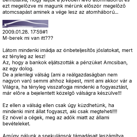
ezt megelõzve mi magunk mérünk elõször megelõzõ
atomcsapást aminek a vége lesz az atomháború...
2009.01.28. 17:59
#
1
M-berek mi van itt???
Látom mindenki imádja az önbeteljesítõs jóslatokat, mert
ez tényleg az lesz!
Az, hogy a bankok eljátszották a pénzüket Amcsiban,
az egy dolog.
De a jelenlegi válság (ami a reálgazdaságban nem
nagyon van) semmi ahhoz képest, mint ami akkor vár a
Világra, ha tényleg visszafogja mindenki a fogyasztást,
már elõre a bejelentett közelgõ válságra készülve!!!
Ez ellen a válság ellen csak úgy küzdhetünk, ha
mindenki mint állat fogyaszt, aki csak megteheti!!!!
Ez növel a cégek, meg az adók miatt az állami
bevételeket.
Amúgy nálunk a spekulánsok támadásait leszámítva