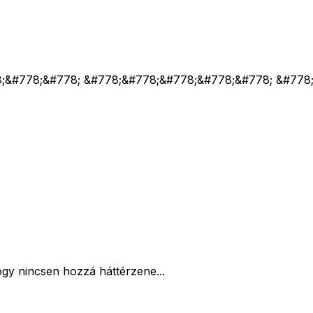
8;&#778;&#778; &#778;&#778;&#778;&#778;&#778; &#778
ogy nincsen hozzá háttérzene...