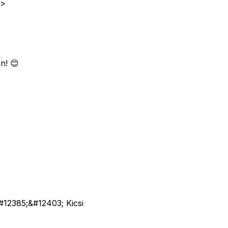
e>
n! 😊
&#12385;&#12403; Kicsi