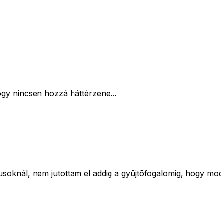
ogy nincsen hozzá háttérzene...
lusoknál, nem jutottam el addig a gyûjtõfogalomig, hogy mo