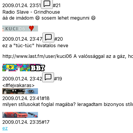
2009.01.24. 23:51
#
21
Radio Slave - Grindhouse
áá de imádom 😄 sosem lehet megunni 😄
2009.01.24. 23:47
#
20
ez a "tüc-tüc" hivatalos neve
http://www.last.fm/user/kuci06 A valóssággal az a gáz, h
2009.01.24. 23:42
#
19
<#fejvakaras>
2009.01.24. 23:41
#
18
milyen stílusokat foglal magába? leragadtam bizonyos stí
2009.01.24. 23:35
#
17
ez