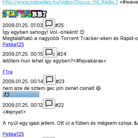
http://www.indavideo.hu/video/Discos_Hit_Radio_1
<#wav
2009.01.25. 01:03
#
25
Így egyben sehogy! Vol.-onként! 😊
Megtalálható a nagyobb Torrent Tracker-eken és Rapid-o
Petike125
2009.01.25. 00:15
#
24
1
letõteni hun lehet így egyben?<#fejvakaras>
F1re
2009.01.25. 00:14
#
23
nem aze de sztem gec joh zenet csinalt 😄
2009.01.25. 00:12
#
22
<#ejnye1>
A nyúl egy igazi jellem. Ott ül a fűben és mégsem szívja. 
Petike125