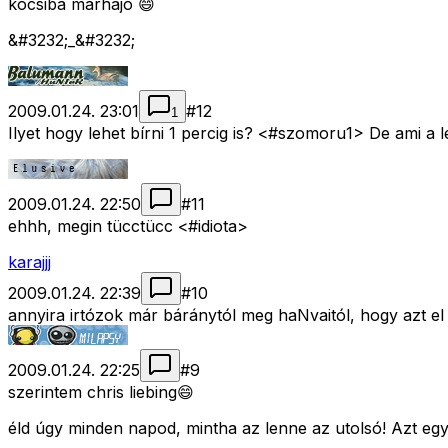
kocsiba marhajó 😄
&#3232;_&#3232;
2009.01.24. 23:01
#
12
1
Ilyet hogy lehet bírni 1 percig is? <#szomoru1>
De ami a l
2009.01.24. 22:50
#
11
ehhh, megin tücctücc <#idiota>
karajjj
2009.01.24. 22:39
#
10
annyira irtózok már báránytól meg haNvaitól, hogy azt el 
2009.01.24. 22:25
#
9
szerintem chris liebing😄
éld úgy minden napod, mintha az lenne az utolsó! Azt eg