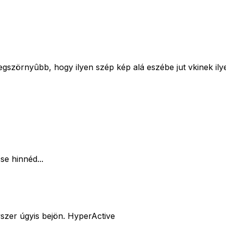
egszörnyûbb, hogy ilyen szép kép alá eszébe jut vkinek ily
se hinnéd...
yszer úgyis bejön. HyperActive