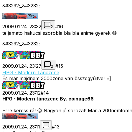
&#3232;_&#3232;
2009.01.24. 23:32
#
16
2
te jamato hakucsi szorobla bla bla anime gyerek 😄
&#3232;_&#3232;
2009.01.24. 23:27
#
15
2
HPG - Modern Tánczene
És már majdnem 3000zene van összegyûjtve! =]
2009.01.24. 23:12
#
14
HPG - Modern tánczene By. coinage66
Erre keress rá! 😊 Nagyon jó sorozat! Már a 200nemtomha
2009.01.24. 23:11
#
13