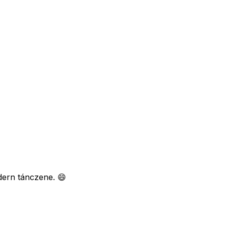
dern tánczene. 😄