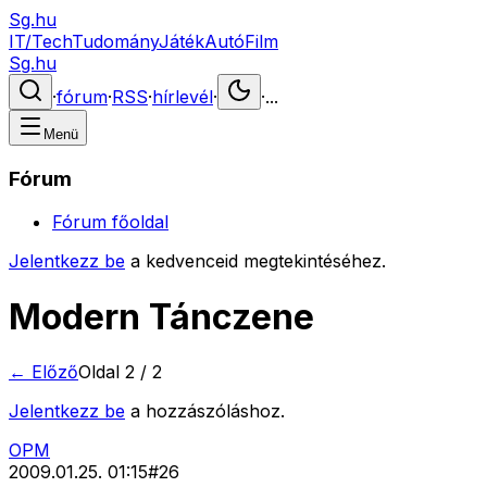
Sg.hu
IT/Tech
Tudomány
Játék
Autó
Film
Sg.hu
·
fórum
·
RSS
·
hírlevél
·
·
...
Menü
Fórum
Fórum főoldal
Jelentkezz be
a kedvenceid megtekintéséhez.
Modern Tánczene
← Előző
Oldal
2
/
2
Jelentkezz be
a hozzászóláshoz.
OPM
2009.01.25. 01:15
#
26