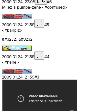
2009.01.24. 22:08
#
6
2
Mi ez a pumpa-zene <#confused>
2009.01.24. 21:59
#
5
<#banplz>
&#3232;_&#3232;
2009.01.24. 21:59
#
4
<#hehe>
2009.01.24. 21:59
#
3