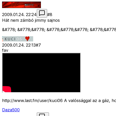
2009.01.24. 22:24
#
8
Hát nem zámbó jimmy sajnos
&#778; &#778;&#778; &#778;&#778;&#778; &#778;&#77
2009.01.24. 22:13
#
7
fav
http://www.last.fm/user/kuci06 A valóssággal az a gáz, h
Daza500