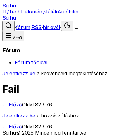
Sg.hu
IT/Tech
Tudomány
Játék
Autó
Film
Sg.hu
·
fórum
·
RSS
·
hírlevél
·
·
...
Menü
Fórum
Fórum főoldal
Jelentkezz be
a kedvenceid megtekintéséhez.
Fail
← Előző
Oldal
82
/
76
Jelentkezz be
a hozzászóláshoz.
← Előző
Oldal
82
/
76
Sg
.hu
©
2026
Minden jog fenntartva.