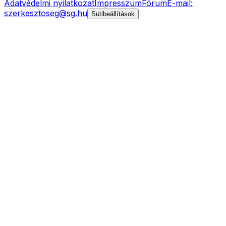
Adatvédelmi nyilatkozat
Impresszum
Fórum
E-mail:
szerkesztoseg@sg.hu
Sütibeállítások