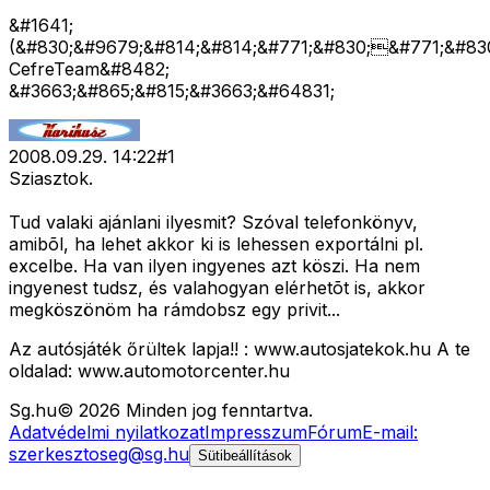
&#1641;
(&#830;&#9679;&#814;&#814;&#771;&#830;&#771;&#830
CefreTeam&#8482;
&#3663;&#865;&#815;&#3663;&#64831;
2008.09.29. 14:22
#
1
Sziasztok.
Tud valaki ajánlani ilyesmit? Szóval telefonkönyv,
amibõl, ha lehet akkor ki is lehessen exportálni pl.
excelbe. Ha van ilyen ingyenes azt köszi. Ha nem
ingyenest tudsz, és valahogyan elérhetõt is, akkor
megköszönöm ha rámdobsz egy privit...
Az autósjáték őrültek lapja!! : www.autosjatekok.hu A te
oldalad: www.automotorcenter.hu
Sg
.hu
©
2026
Minden jog fenntartva.
Adatvédelmi nyilatkozat
Impresszum
Fórum
E-mail:
szerkesztoseg@sg.hu
Sütibeállítások