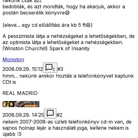
nekünk csak azt.
bedobták, és azt mondták, hogy ha akarjuk, akkor a
postán becserélik könyvre😄
(eleve... egy cd elõállítási ára kb 5 ft😄)
A pesszimista látja a nehézségeket a lehetőségekben, de
az optimista látja a lehetőségeket a nehézségekben.
(Winston Churchill) Spark of Insanity
Monoton
2008.09.29. 15:12
#
3
1
hmm... nekünk amikor hozták a telefonkönyvet kaptunk
CDt is
REAL MADRID
2008.09.29. 14:25
#
2
nekem 2007-2008-as üzleti telefonkönyv cd-m van, de
sajnos holnap lejár a használati joga, kellene nekem is
újabb :S