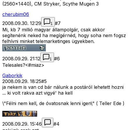
(2560x1440), CM Stryker, Scythe Mugen 3
cherubim06
2008.09.30. 12:29
#
7
1
Mi, kb 7 millió magyar állampolgár, csak akkor
segítenénk neked ha megígérnéd, hogy soha nem fogsz
felhívni minket telemarketinges ügyekben.
2008.09.29. 21:12
#
6
1
Telesales?<#miaz>
Gaborkik
2008.09.29. 18:25
#
5
ja nekem is van cd bár nálunk a postáról lehetett hozni
... ki volt rakva azt vigyé' ha kell
\"Félni nem kell, de óvatosnak lenni igen\" ( Teller Ede )
2008.09.29. 15:46
#
4