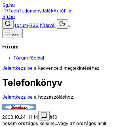
Sg.hu
IT/Tech
Tudomány
Játék
Autó
Film
Sg.hu
·
fórum
·
RSS
·
hírlevél
·
·
...
Menü
Fórum
Fórum főoldal
Jelentkezz be
a kedvenceid megtekintéséhez.
Telefonkönyv
Jelentkezz be
a hozzászóláshoz.
2008.10.24. 11:14
#
10
nekem országos kellene...vagy az országos amit