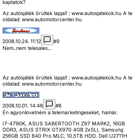
kaptatok?
Az autósjáték őrültek lapja!! : www.autosjatekok.hu A te
oldalad: www.automotorcenter.hu
2008.10.24. 11:12
#
9
Nem..nem telesales...
Az autósjáték őrültek lapja!! : www.autosjatekok.hu A te
oldalad: www.automotorcenter.hu
2008.10.01. 14:48
#
8
Én agyonlövetném a telemarketingeseket, hamár.
I7-4790K, ASUS SABERTOOTH Z97 MARK2, 16GB
DDR3, ASUS STRIX GTX970 4GB 2xSLI, Samsung
256GB SSD 840 Pro MLC, 10.5TB HDD, Dell U2711H