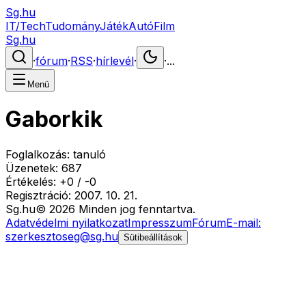
Sg.hu
IT/Tech
Tudomány
Játék
Autó
Film
Sg.hu
·
fórum
·
RSS
·
hírlevél
·
·
...
Menü
Gaborkik
Foglalkozás:
tanuló
Üzenetek:
687
Értékelés:
+
0
/
-
0
Regisztráció:
2007. 10. 21.
Sg
.hu
©
2026
Minden jog fenntartva.
Adatvédelmi nyilatkozat
Impresszum
Fórum
E-mail:
szerkesztoseg@sg.hu
Sütibeállítások