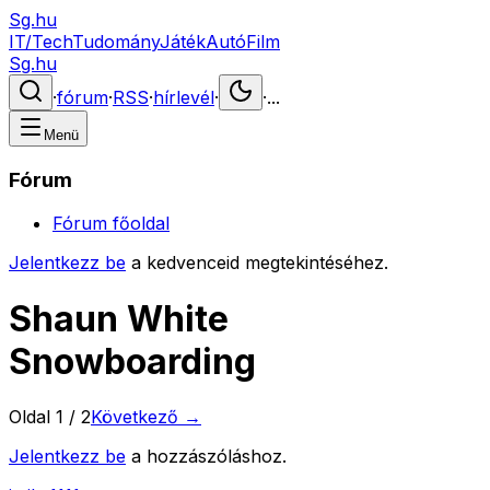
Sg.hu
IT/Tech
Tudomány
Játék
Autó
Film
Sg.hu
·
fórum
·
RSS
·
hírlevél
·
·
...
Menü
Fórum
Fórum főoldal
Jelentkezz be
a kedvenceid megtekintéséhez.
Shaun White
Snowboarding
Oldal
1
/
2
Következő →
Jelentkezz be
a hozzászóláshoz.