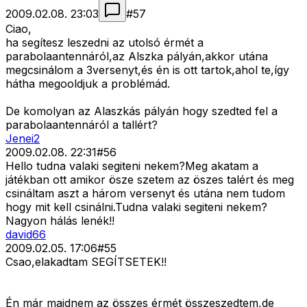
2009.02.08. 23:03
#
57
Ciao,
ha segítesz leszedni az utolsó érmét a
parabolaantennáról,az Alszka pályán,akkor utána
megcsinálom a 3versenyt,és én is ott tartok,ahol te,így
hátha megooldjuk a problémád.
De komolyan az Alaszkás pályán hogy szedted fel a
parabolaantennáról a tallért?
Jenei2
2009.02.08. 22:31
#
56
Hello tudna valaki segiteni nekem?Meg akatam a
játékban ott amikor ösze szetem az öszes talért és meg
csináltam aszt a három versenyt és utána nem tudom
hogy mit kell csinálni.Tudna valaki segiteni nekem?
Nagyon hálás lenék!!
david66
2009.02.05. 17:06
#
55
Csao,elakadtam SEGÍTSETEK!!
Én már majdnem az összes érmét összeszedtem,de