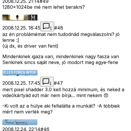
2008.12.25. 21:14
#
49
1280x1024be mé nem lehet berakni?
2008.12.25. 18:45
#
48
1
az én problámémat nem tudodnád megválaszolni? jó
lenne :]
(új dx, és driver van fent)
Mindenkinek igaza van, mindenkinek nagy fasza van
Senkinek sincs saját neve, jó modort meg egye-fene
2008.12.25. 17:45
#
47
1
mert pixel shadder 3.0 kell hozzá minimum, és neked a
videókártyád ezt már nem bírja... mint nekem 😞
-Ki volt az a hülye aki feltalálta a munkát? -A többiek
mért nem verték meg?
2008.12.24. 22:14
#
46