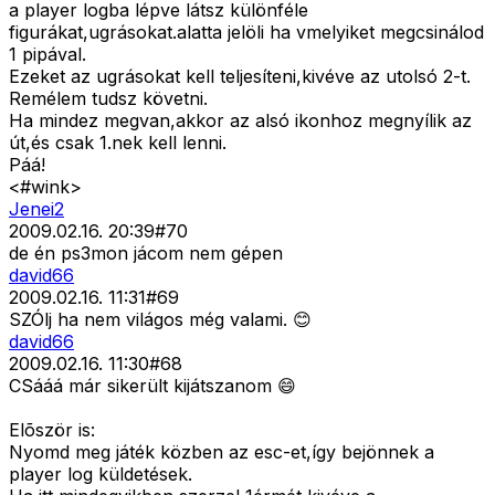
a player logba lépve látsz különféle
figurákat,ugrásokat.alatta jelöli ha vmelyiket megcsinálod
1 pipával.
Ezeket az ugrásokat kell teljesíteni,kivéve az utolsó 2-t.
Remélem tudsz követni.
Ha mindez megvan,akkor az alsó ikonhoz megnyílik az
út,és csak 1.nek kell lenni.
Páá!
<#wink>
Jenei2
2009.02.16. 20:39
#
70
de én ps3mon jácom nem gépen
david66
2009.02.16. 11:31
#
69
SZÓlj ha nem világos még valami. 😊
david66
2009.02.16. 11:30
#
68
CSááá már sikerült kijátszanom 😄
Elõször is:
Nyomd meg játék közben az esc-et,így bejönnek a
player log küldetések.