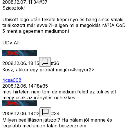
2008.12.07. 11:34
#
37
Sziasztok!
Ubisoft logó után fekete képernyõ és hang sincs.Valaki
találkozott már evvel?Ha igen mi a megoldás rá?(A CoD
5 ment a gépemen mediumon)
ÜDv All
2008.12.06. 18:15
#
36
Kösz, akkor egy próbát megér<#vigyor2>
ricsa008
2008.12.06. 14:18
#
35
mos hirtelen nem tom de medium felett az tuti és jól
megy csak az irányítás nehézkes
2008.12.06. 14:12
#
34
Milyen beállításon játszol? Ha nálam jól menne és
legalább mediumon talán beszerzném