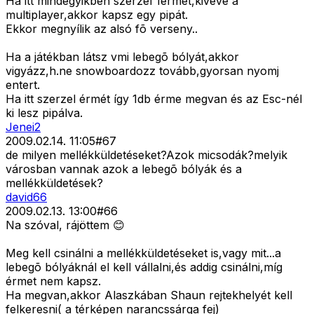
Ha itt mindegyikben szerzel 1érmét,kivéve a
multiplayer,akkor kapsz egy pipát.
Ekkor megnyílik az alsó fõ verseny..
Ha a játékban látsz vmi lebegõ bólyát,akkor
vigyázz,h.ne snowboardozz tovább,gyorsan nyomj
entert.
Ha itt szerzel érmét így 1db érme megvan és az Esc-nél
ki lesz pipálva.
Jenei2
2009.02.14. 11:05
#
67
de milyen mellékküldetéseket?Azok micsodák?melyik
városban vannak azok a lebegõ bólyák és a
mellékküldetések?
david66
2009.02.13. 13:00
#
66
Na szóval, rájöttem 😊
Meg kell csinálni a mellékküldetéseket is,vagy mit...a
lebegõ bólyáknál el kell vállalni,és addig csinálni,míg
érmet nem kapsz.
Ha megvan,akkor Alaszkában Shaun rejtekhelyét kell
felkeresni( a térképen narancssárga fej)