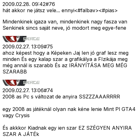
2009.02.28. 09:42
#
76
hát akkor ne játsz vele... ennyi<#falbav>
<#pias>
Mindenkinek igaza van, mindenkinek nagy fasza van
Senkinek sincs saját neve, jó modort meg egye-fene
2009.02.27. 13:09
#
75
ahoz képest hogy a Képeken Jaj Ien jó graf lesz meg
minden És egy kalap szar a grafikálya a FIzikája meg
még annál is szarabb És az IRÁNYÍTÁSA MEG MÉG
SZARABB
2009.02.27. 13:06
#
74
2008 as Pc s változat de anyira SSZZZAAARRRR
egy 2008 as játéknál olyan nak kéne lenie Mint Pl GTA4
vagy Crysis
És akkkor Kiadnak egy ien szar EZ SZÉGYEN ANYIRA
SZAR A JÁTÉk