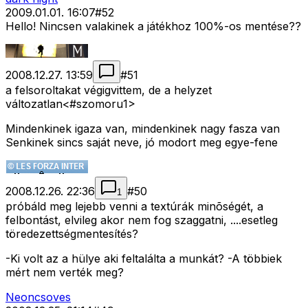
2009.01.01. 16:07
#
52
Hello! Nincsen valakinek a játékhoz 100%-os mentése??
2008.12.27. 13:59
#
51
a felsoroltakat végigvittem, de a helyzet
változatlan<#szomoru1>
Mindenkinek igaza van, mindenkinek nagy fasza van
Senkinek sincs saját neve, jó modort meg egye-fene
2008.12.26. 22:36
#
50
1
próbáld meg lejebb venni a textúrák minõségét, a
felbontást, elvileg akor nem fog szaggatni, ....esetleg
töredezettségmentesítés?
-Ki volt az a hülye aki feltalálta a munkát? -A többiek
mért nem verték meg?
Neoncsoves