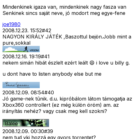
Mindenkinek igaza van, mindenkinek nagy fasza van
Senkinek sincs saját neve, jó modort meg egye-fene
joe1980
2008.12.23. 15:52
#
42
NAGYON KIRÁLY JÁTÉK ,Baszottul bejön.Jobb mint a
pure,sokkal
2008.12.16. 19:19
#
41
nekem simán hibát észlelt ezért leált 😄 i love u billy g.
u dont have to listen anybody else but me
2008.12.09. 08:54
#
40
Jó game-nek tûnik. d.u. kipróbálom látom támogatja az
Xbox360 controllert (ez még külön öröm) am. az
irányítás nehéz? vagy csak meg kell szokni?
2008.12.09. 00:30
#
39
nem tud vki hozzá egy gyors torrentet?