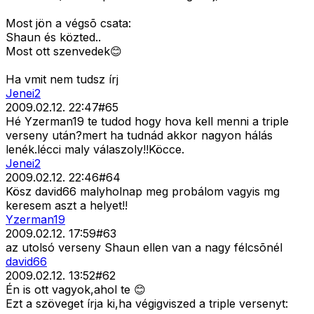
Most jön a végsõ csata:
Shaun és közted..
Most ott szenvedek😊
Ha vmit nem tudsz írj
Jenei2
2009.02.12. 22:47
#
65
Hé Yzerman19 te tudod hogy hova kell menni a triple
verseny után?mert ha tudnád akkor nagyon hálás
lenék.lécci maly válaszoly!!Köcce.
Jenei2
2009.02.12. 22:46
#
64
Kösz david66 malyholnap meg probálom vagyis mg
keresem aszt a helyet!!
Yzerman19
2009.02.12. 17:59
#
63
az utolsó verseny Shaun ellen van a nagy félcsõnél
david66
2009.02.12. 13:52
#
62
Én is ott vagyok,ahol te 😊
Ezt a szöveget írja ki,ha végigviszed a triple versenyt: