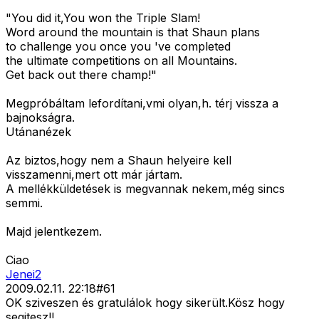
"You did it,You won the Triple Slam!
Word around the mountain is that Shaun plans
to challenge you once you 've completed
the ultimate competitions on all Mountains.
Get back out there champ!"
Megpróbáltam lefordítani,vmi olyan,h. térj vissza a
bajnokságra.
Utánanézek
Az biztos,hogy nem a Shaun helyeire kell
visszamenni,mert ott már jártam.
A mellékküldetések is megvannak nekem,még sincs
semmi.
Majd jelentkezem.
Ciao
Jenei2
2009.02.11. 22:18
#
61
OK sziveszen és gratulálok hogy sikerült.Kösz hogy
segitesz!!