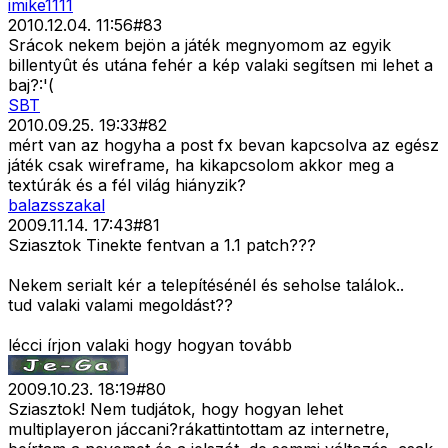
imike1111
2010.12.04. 11:56
#
83
Srácok nekem bejön a játék megnyomom az egyik
billentyût és utána fehér a kép valaki segítsen mi lehet a
baj?:'(
SBT
2010.09.25. 19:33
#
82
mért van az hogyha a post fx bevan kapcsolva az egész
játék csak wireframe, ha kikapcsolom akkor meg a
textúrák és a fél világ hiányzik?
balazsszakal
2009.11.14. 17:43
#
81
Sziasztok Tinekte fentvan a 1.1 patch???
Nekem serialt kér a telepítésénél és seholse találok..
tud valaki valami megoldást??
lécci írjon valaki hogy hogyan tovább
2009.10.23. 18:19
#
80
Sziasztok! Nem tudjátok, hogy hogyan lehet
multiplayeron jáccani?rákattintottam az internetre,