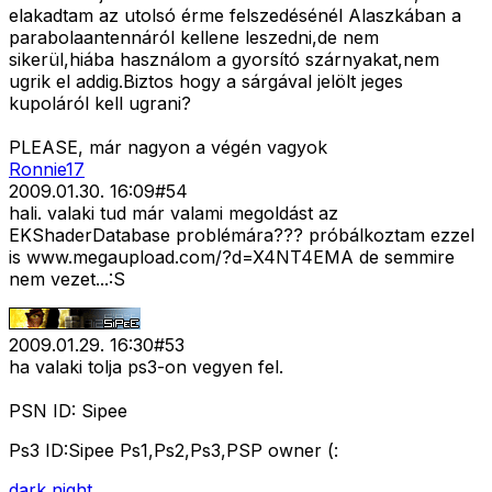
elakadtam az utolsó érme felszedésénél Alaszkában a
parabolaantennáról kellene leszedni,de nem
sikerül,hiába használom a gyorsító szárnyakat,nem
ugrik el addig.Biztos hogy a sárgával jelölt jeges
kupoláról kell ugrani?
PLEASE, már nagyon a végén vagyok
Ronnie17
2009.01.30. 16:09
#
54
hali. valaki tud már valami megoldást az
EKShaderDatabase problémára??? próbálkoztam ezzel
is www.megaupload.com/?d=X4NT4EMA de semmire
nem vezet...:S
2009.01.29. 16:30
#
53
ha valaki tolja ps3-on vegyen fel.
PSN ID: Sipee
Ps3 ID:Sipee Ps1,Ps2,Ps3,PSP owner (:
dark night