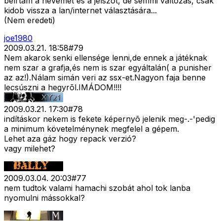
beírtam a nevemet és a jelszót, de semmi változás, csak
kidob vissza a lan/internet választására...
(Nem eredeti)
joe1980
2009.03.21. 18:58
#
79
Nem akarok senki ellensége lenni,de ennek a játéknak
nem szar a grafja,és nem is szar egyáltalán( a punisher
az az!).Nálam simán veri az ssx-et.Nagyon faja benne
lecsúszni a hegyrõl.IMÁDOM!!!!
2009.03.21. 17:30
#
78
indításkor nekem is fekete képernyõ jelenik meg-.-'pedig
a minimum követelménynek megfelel a gépem.
Lehet aza gáz hogy repack verzió?
vagy milehet?
2009.03.04. 20:03
#
77
nem tudtok valami hamachi szobát ahol tok lanba
nyomulni mássokkal?