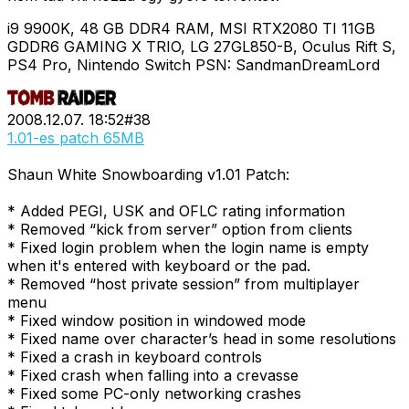
i9 9900K, 48 GB DDR4 RAM, MSI RTX2080 TI 11GB
GDDR6 GAMING X TRIO, LG 27GL850-B, Oculus Rift S,
PS4 Pro, Nintendo Switch PSN: SandmanDreamLord
2008.12.07. 18:52
#
38
1.01-es patch 65MB
Shaun White Snowboarding v1.01 Patch:
* Added PEGI, USK and OFLC rating information
* Removed “kick from server” option from clients
* Fixed login problem when the login name is empty
when it's entered with keyboard or the pad.
* Removed “host private session” from multiplayer
menu
* Fixed window position in windowed mode
* Fixed name over character’s head in some resolutions
* Fixed a crash in keyboard controls
* Fixed crash when falling into a crevasse
* Fixed some PC-only networking crashes