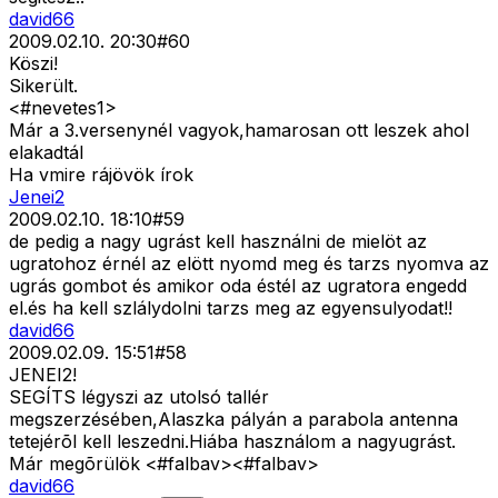
david66
2009.02.10. 20:30
#
60
Köszi!
Sikerült.
<#nevetes1>
Már a 3.versenynél vagyok,hamarosan ott leszek ahol
elakadtál
Ha vmire rájövök írok
Jenei2
2009.02.10. 18:10
#
59
de pedig a nagy ugrást kell használni de mielöt az
ugratohoz érnél az elött nyomd meg és tarzs nyomva az
ugrás gombot és amikor oda éstél az ugratora engedd
el.és ha kell szlálydolni tarzs meg az egyensulyodat!!
david66
2009.02.09. 15:51
#
58
JENEI2!
SEGÍTS légyszi az utolsó tallér
megszerzésében,Alaszka pályán a parabola antenna
tetejérõl kell leszedni.Hiába használom a nagyugrást.
Már megõrülök <#falbav>
<#falbav>
david66