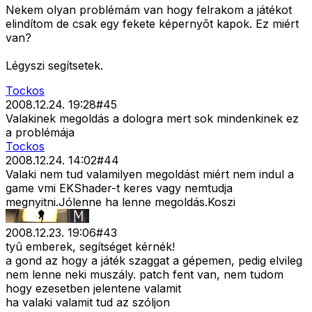
Nekem olyan problémám van hogy felrakom a játékot
elindítom de csak egy fekete képernyõt kapok. Ez miért
van?
Légyszi segítsetek.
Tockos
2008.12.24. 19:28
#
45
Valakinek megoldás a dologra mert sok mindenkinek ez
a problémája
Tockos
2008.12.24. 14:02
#
44
Valaki nem tud valamilyen megoldást miért nem indul a
game vmi EKShader-t keres vagy nemtudja
megnyitni.Jólenne ha lenne megoldás.Koszi
2008.12.23. 19:06
#
43
tyû emberek, segítséget kérnék!
a gond az hogy a játék szaggat a gépemen, pedig elvileg
nem lenne neki muszály. patch fent van, nem tudom
hogy ezesetben jelentene valamit
ha valaki valamit tud az szóljon