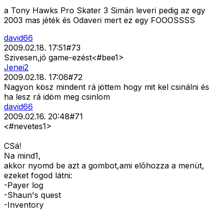
a Tony Hawks Pro Skater 3 Simán leveri pedig az egy
2003 mas jéték és Odaveri mert ez egy FOOOSSSS
david66
2009.02.18. 17:51
#
73
Szivesen,jó game-ezést<#bee1>
Jenei2
2009.02.18. 17:06
#
72
Nagyon kösz mindent rá jöttem hogy mit kel csinálni és
ha lesz rá idöm meg csinlom
david66
2009.02.16. 20:48
#
71
<#nevetes1>
CSá!
Na mind1,
akkor nyomd be azt a gombot,ami elõhozza a menüt,
ezeket fogod látni:
-Payer log
-Shaun's quest
-Inventory