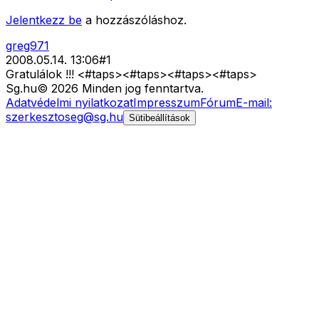
Jelentkezz be
a hozzászóláshoz.
greg971
2008.05.14. 13:06
#
1
Gratulálok !!! <#taps>
<#taps>
<#taps>
<#taps>
Sg
.hu
©
2026
Minden jog fenntartva.
Adatvédelmi nyilatkozat
Impresszum
Fórum
E-mail:
szerkesztoseg@sg.hu
Sütibeállítások