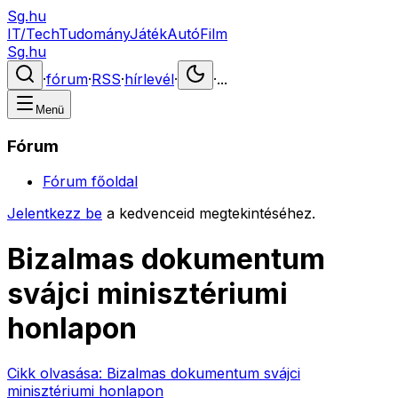
Sg.hu
IT/Tech
Tudomány
Játék
Autó
Film
Sg.hu
·
fórum
·
RSS
·
hírlevél
·
·
...
Menü
Fórum
Fórum főoldal
Jelentkezz be
a kedvenceid megtekintéséhez.
Bizalmas dokumentum
svájci minisztériumi
honlapon
Cikk olvasása:
Bizalmas dokumentum svájci
minisztériumi honlapon