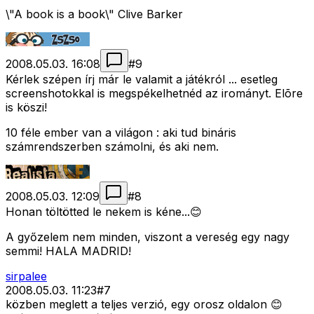
\"A book is a book\" Clive Barker
2008.05.03. 16:08
#
9
Kérlek szépen írj már le valamit a játékról ... esetleg
screenshotokkal is megspékelhetnéd az irományt. Elõre
is köszi!
10 féle ember van a világon : aki tud bináris
számrendszerben számolni, és aki nem.
2008.05.03. 12:09
#
8
Honan töltötted le nekem is kéne...😊
A győzelem nem minden, viszont a vereség egy nagy
semmi! HALA MADRID!
sirpalee
2008.05.03. 11:23
#
7
közben meglett a teljes verzió, egy orosz oldalon 😊