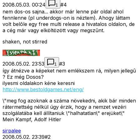
2008.05.03. 00:24
#
4
1
nem dos-os sajna... akkor már lenne pár oldal ahol
fennlenne (pl underdogs-on is néztem). Ahogy láttam
volt belõle egy free multi release a hivatalos oldalon, de
a cég már vagy elköltözött vagy megszûnt.
shaken, not stirred
2008.05.02. 23:53
#
3
1
így átnézve a képeket nem emlékszem rá, milyen jellegû
? Ez még Dosos?
ilyesmi oldalakon kéne keresni
http://www.bestoldgames.net/eng/
\"meg fog azoknak a száma növekedni, akik bár minden
rátermettség nélkül úgy érzik, hogy a nemzet vezéri
szolgálatába kell állítaniuk \"halhatatlan\" erejüket\"
Mein Kampf, Adolf Hitler
sirpalee
2008.05.02. 23:39
#
2