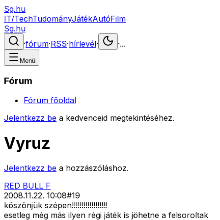
Sg.hu
IT/Tech
Tudomány
Játék
Autó
Film
Sg.hu
·
fórum
·
RSS
·
hírlevél
·
·
...
Menü
Fórum
Fórum főoldal
Jelentkezz be
a kedvenceid megtekintéséhez.
Vyruz
Jelentkezz be
a hozzászóláshoz.
RED BULL F
2008.11.22. 10:08
#
19
köszönjük szépen!!!!!!!!!!!!!!!!!!
esetleg még más ilyen régi játék is jöhetne a felsoroltak