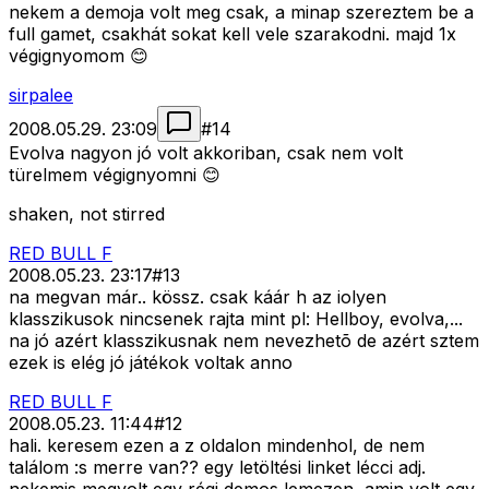
nekem a demoja volt meg csak, a minap szereztem be a
full gamet, csakhát sokat kell vele szarakodni. majd 1x
végignyomom 😊
sirpalee
2008.05.29. 23:09
#
14
Evolva nagyon jó volt akkoriban, csak nem volt
türelmem végignyomni 😊
shaken, not stirred
RED BULL F
2008.05.23. 23:17
#
13
na megvan már.. kössz. csak káár h az iolyen
klasszikusok nincsenek rajta mint pl: Hellboy, evolva,...
na jó azért klasszikusnak nem nevezhetõ de azért sztem
ezek is elég jó játékok voltak anno
RED BULL F
2008.05.23. 11:44
#
12
hali. keresem ezen a z oldalon mindenhol, de nem
találom :s merre van?? egy letöltési linket lécci adj.