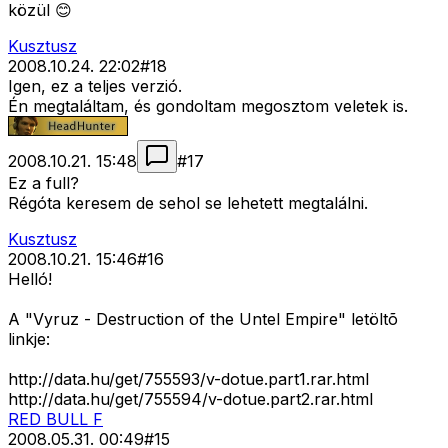
közül 😊
Kusztusz
2008.10.24. 22:02
#
18
Igen, ez a teljes verzió.
Én megtaláltam, és gondoltam megosztom veletek is.
2008.10.21. 15:48
#
17
Ez a full?
Régóta keresem de sehol se lehetett megtalálni.
Kusztusz
2008.10.21. 15:46
#
16
Helló!
A "Vyruz - Destruction of the Untel Empire" letöltõ
linkje:
http://data.hu/get/755593/v-dotue.part1.rar.html
http://data.hu/get/755594/v-dotue.part2.rar.html
RED BULL F
2008.05.31. 00:49
#
15