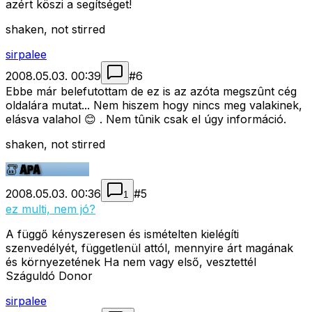
azért köszi a segítséget!
shaken, not stirred
sirpalee
2008.05.03. 00:39
#
6
Ebbe már belefutottam de ez is az azóta megszûnt cég
oldalára mutat... Nem hiszem hogy nincs meg valakinek,
elásva valahol 😊 . Nem tûnik csak el úgy információ.
shaken, not stirred
2008.05.03. 00:36
#
5
1
ez multi, nem jó?
A függő kényszeresen és ismételten kielégíti
szenvedélyét, függetlenül attól, mennyire árt magának
és környezetének Ha nem vagy első, vesztettél
Száguldó Donor
sirpalee