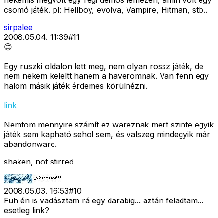
nekemis megvolt egy régi demos lemezen, amin volt egy
csomó játék. pl: Hellboy, evolva, Vampire, Hitman, stb..
sirpalee
2008.05.04. 11:39
#
11
😊
Egy ruszki oldalon lett meg, nem olyan rossz játék, de
nem nekem keleltt hanem a haveromnak. Van fenn egy
halom másik játék érdemes körülnézni.
link
Nemtom mennyire számít ez wareznak mert szinte egyik
játék sem kapható sehol sem, és valszeg mindegyik már
abandonware.
shaken, not stirred
2008.05.03. 16:53
#
10
Fuh én is vadásztam rá egy darabig... aztán feladtam...
esetleg link?