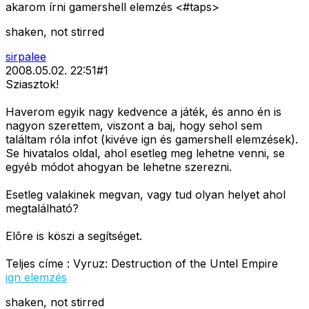
akarom írni gamershell elemzés <#taps>
shaken, not stirred
sirpalee
2008.05.02. 22:51
#
1
Sziasztok!
Haverom egyik nagy kedvence a játék, és anno én is
nagyon szerettem, viszont a baj, hogy sehol sem
találtam róla infot (kivéve ign és gamershell elemzések).
Se hivatalos oldal, ahol esetleg meg lehetne venni, se
egyéb módot ahogyan be lehetne szerezni.
Esetleg valakinek megvan, vagy tud olyan helyet ahol
megtalálható?
Elõre is köszi a segítséget.
Teljes címe : Vyruz: Destruction of the Untel Empire
ign elemzés
shaken, not stirred