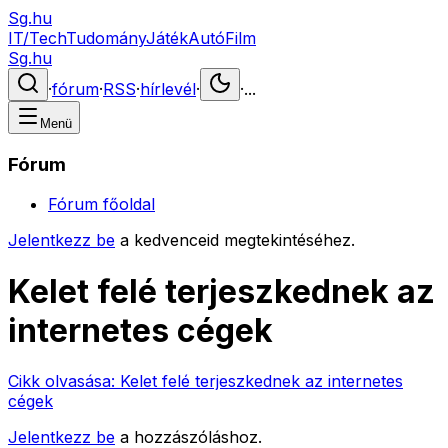
Sg.hu
IT/Tech
Tudomány
Játék
Autó
Film
Sg.hu
·
fórum
·
RSS
·
hírlevél
·
·
...
Menü
Fórum
Fórum főoldal
Jelentkezz be
a kedvenceid megtekintéséhez.
Kelet felé terjeszkednek az
internetes cégek
Cikk olvasása:
Kelet felé terjeszkednek az internetes
cégek
Jelentkezz be
a hozzászóláshoz.