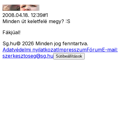
2008.04.18. 12:39
#
1
Minden út keletfelé megy? :S
Fákjúal!
Sg
.hu
©
2026
Minden jog fenntartva.
Adatvédelmi nyilatkozat
Impresszum
Fórum
E-mail:
szerkesztoseg@sg.hu
Sütibeállítások