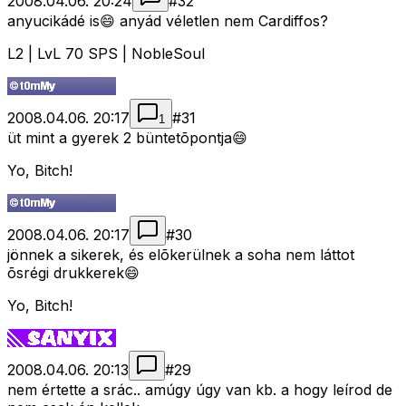
2008.04.06. 20:24
#
32
anyucikádé is😄 anyád véletlen nem Cardiffos?
L2 | LvL 70 SPS | NobleSoul
2008.04.06. 20:17
#
31
1
üt mint a gyerek 2 büntetõpontja😄
Yo, Bitch!
2008.04.06. 20:17
#
30
jönnek a sikerek, és elõkerülnek a soha nem láttot
õsrégi drukkerek😄
Yo, Bitch!
2008.04.06. 20:13
#
29
nem értette a srác.. amúgy úgy van kb. a hogy leírod de