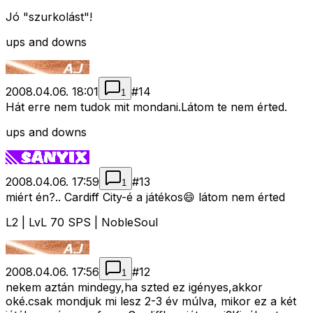
Jó "szurkolást"!
ups and downs
2008.04.06. 18:01
#
14
1
Hát erre nem tudok mit mondani.Látom te nem érted.
ups and downs
2008.04.06. 17:59
#
13
1
miért én?.. Cardiff City-é a játékos😄 látom nem érted
L2 | LvL 70 SPS | NobleSoul
2008.04.06. 17:56
#
12
1
nekem aztán mindegy,ha szted ez igényes,akkor
oké.csak mondjuk mi lesz 2-3 év múlva, mikor ez a két