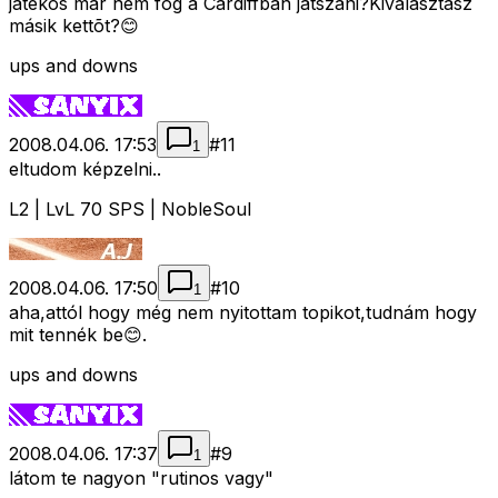
játékos már nem fog a Cardiffban játszani?Kiválasztasz
másik kettõt?😊
ups and downs
2008.04.06. 17:53
#
11
1
eltudom képzelni..
L2 | LvL 70 SPS | NobleSoul
2008.04.06. 17:50
#
10
1
aha,attól hogy még nem nyitottam topikot,tudnám hogy
mit tennék be😊.
ups and downs
2008.04.06. 17:37
#
9
1
látom te nagyon "rutinos vagy"