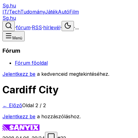
Sg.hu
IT/Tech
Tudomány
Játék
Autó
Film
Sg.hu
·
fórum
·
RSS
·
hírlevél
·
·
...
Menü
Fórum
Fórum főoldal
Jelentkezz be
a kedvenceid megtekintéséhez.
Cardiff City
← Előző
Oldal
2
/
2
Jelentkezz be
a hozzászóláshoz.