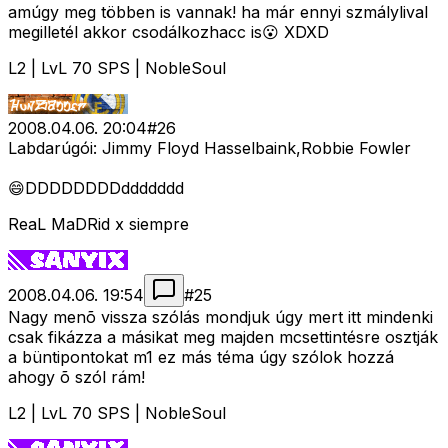
amúgy meg többen is vannak! ha már ennyi szmálylival
megilletél akkor csodálkozhacc is😮 XDXD
L2 | LvL 70 SPS | NobleSoul
2008.04.06. 20:04
#
26
Labdarúgói: Jimmy Floyd Hasselbaink,Robbie Fowler
😄DDDDDDDDddddddd
ReaL MaDRid x siempre
2008.04.06. 19:54
#
25
Nagy menõ vissza szólás mondjuk úgy mert itt mindenki
csak fikázza a másikat meg majden mcsettintésre osztják
a büntipontokat m1 ez más téma úgy szólok hozzá
ahogy õ szól rám!
L2 | LvL 70 SPS | NobleSoul