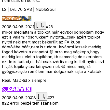
nem csak én kellek..
L2 | LvL 70 SPS | NobleSoul
2008.04.06. 20:11
#
28
2
mikor megláttam a topikot,már egybõl gondoltam,hogy
ezt is valami "õsdrukker" nyitotta...csak azért topikot
nyitni neki,mert most bekerült az FA kupa
döntõjébe,háát,nem is tudom...kíváncsi leszek meddig
fogod követni a csapatot 😊 arra meg végképp,hogy
meddig lesz élet a topikban,kb semeddig,de szerintem
ezt te is tudtad,de hát csakazértis meg kellett nyitni. ezt
hívják topiknyitási kényszernek 😄 nincs még rá
gyógyszer,de remélem már dolgoznak rajta a kutatók.
ReaL MaDRid x siempre
2008.04.06. 20:08
#
27
1
#22 errõl beszéltem szánalom..