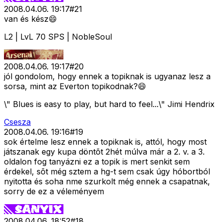
2008.04.06. 19:17
#
21
van és kész😄
L2 | LvL 70 SPS | NobleSoul
2008.04.06. 19:17
#
20
jól gondolom, hogy ennek a topiknak is ugyanaz lesz a
sorsa, mint az Everton topikodnak?😄
\" Blues is easy to play, but hard to feel...\" Jimi Hendrix
Csesza
2008.04.06. 19:16
#
19
sok értelme lesz ennek a topiknak is, attól, hogy most
játszanak egy kupa döntõt 2hét múlva már a 2. v. a 3.
oldalon fog tanyázni ez a topik is mert senkit sem
érdekel, sõt még sztem a hg-t sem csak úgy hóbortból
nyitotta és soha nme szurkolt még ennek a csapatnak,
sorry de ez a véleményem
2008.04.06. 18:52
#
18