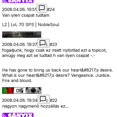
2008.04.06. 19:51
#
24
Van iylen csapat tudtam
L2 | LvL 70 SPS | NobleSoul
2008.04.06. 19:37
#
23
1
fogadjunk, hogy csak ez miatt nyitottad ezt a topicot,
amúgy meg azt se tudtad h van ilyen csapat -.-
He has gone to bring us back our heart&#8217;s desire.
What is our heart&#8217;s desire? Vengeance. Justice.
Fire and blood.
2008.04.06. 19:34
#
22
1
nagyon nagymenõ hozzállás ez...