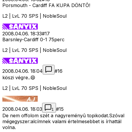
Porsmouth - Cardiff FA KUPA DÖNTÕ!
L2 | LvL 70 SPS | NobleSoul
2008.04.06. 18:33
#
17
Barsnley-Cardiff 0-1 75perc
L2 | LvL 70 SPS | NobleSoul
2008.04.06. 18:04
#
16
köszi végre..😄
L2 | LvL 70 SPS | NobleSoul
2008.04.06. 18:03
#
15
1
De nem offolom szét a nagyreményû topikodat.Szóval
mégegyszer:alcímnek valami értelmesebbet is írhattál
volna.