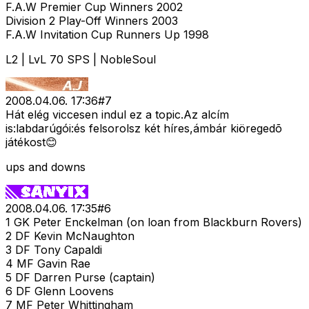
F.A.W Premier Cup Winners 2002
Division 2 Play-Off Winners 2003
F.A.W Invitation Cup Runners Up 1998
L2 | LvL 70 SPS | NobleSoul
2008.04.06. 17:36
#
7
Hát elég viccesen indul ez a topic.Az alcím
is:labdarúgói:és felsorolsz két híres,ámbár kiöregedõ
játékost😊
ups and downs
2008.04.06. 17:35
#
6
1 GK Peter Enckelman (on loan from Blackburn Rovers)
2 DF Kevin McNaughton
3 DF Tony Capaldi
4 MF Gavin Rae
5 DF Darren Purse (captain)
6 DF Glenn Loovens
7 MF Peter Whittingham