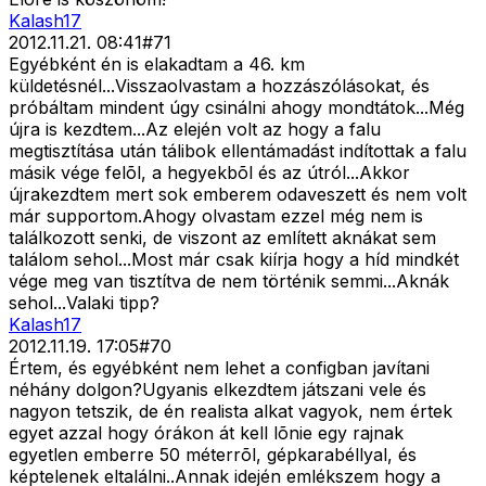
Kalash17
2012.11.21. 08:41
#
71
Egyébként én is elakadtam a 46. km
küldetésnél...Visszaolvastam a hozzászólásokat, és
próbáltam mindent úgy csinálni ahogy mondtátok...Még
újra is kezdtem...Az elején volt az hogy a falu
megtisztítása után tálibok ellentámadást indítottak a falu
másik vége felõl, a hegyekbõl és az útról...Akkor
újrakezdtem mert sok emberem odaveszett és nem volt
már supportom.Ahogy olvastam ezzel még nem is
találkozott senki, de viszont az említett aknákat sem
találom sehol...Most már csak kiírja hogy a híd mindkét
vége meg van tisztítva de nem történik semmi...Aknák
sehol...Valaki tipp?
Kalash17
2012.11.19. 17:05
#
70
Értem, és egyébként nem lehet a configban javítani
néhány dolgon?Ugyanis elkezdtem játszani vele és
nagyon tetszik, de én realista alkat vagyok, nem értek
egyet azzal hogy órákon át kell lõnie egy rajnak
egyetlen emberre 50 méterrõl, gépkarabéllyal, és
képtelenek eltalálni..Annak idején emlékszem hogy a