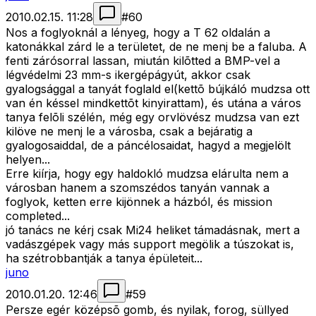
2010.02.15. 11:28
#
60
Nos a foglyoknál a lényeg, hogy a T 62 oldalán a
katonákkal zárd le a területet, de ne menj be a faluba. A
fenti zárósorral lassan, miután kilõtted a BMP-vel a
légvédelmi 23 mm-s ikergépágyút, akkor csak
gyalogsággal a tanyát foglald el(kettõ bújkáló mudzsa ott
van én késsel mindkettõt kinyirattam), és utána a város
tanya felõli szélén, még egy orvlövész mudzsa van ezt
kilöve ne menj le a városba, csak a bejáratig a
gyalogosaiddal, de a páncélosaidat, hagyd a megjelölt
helyen...
Erre kiírja, hogy egy haldokló mudzsa elárulta nem a
városban hanem a szomszédos tanyán vannak a
foglyok, ketten erre kijönnek a házból, és mission
completed...
jó tanács ne kérj csak Mi24 heliket támadásnak, mert a
vadászgépek vagy más support megölik a túszokat is,
ha szétrobbantják a tanya épületeit...
juno
2010.01.20. 12:46
#
59
Persze egér középsõ gomb, és nyilak, forog, süllyed