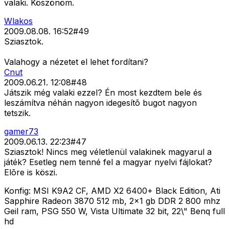
valaki. Köszönöm.
Wlakos
2009.08.08. 16:52
#
49
Sziasztok.
Valahogy a nézetet el lehet fordítani?
Cnut
2009.06.21. 12:08
#
48
Játszik még valaki ezzel? Én most kezdtem bele és
leszámítva néhán nagyon idegesítõ bugot nagyon
tetszik.
gamer73
2009.06.13. 22:23
#
47
Sziasztok! Nincs meg véletlenül valakinek magyarul a
játék? Esetleg nem tenné fel a magyar nyelvi fájlokat?
Elõre is köszi.
Konfig: MSI K9A2 CF, AMD X2 6400+ Black Edition, Ati
Sapphire Radeon 3870 512 mb, 2x1 gb DDR 2 800 mhz
Geil ram, PSG 550 W, Vista Ultimate 32 bit, 22\" Benq full
hd