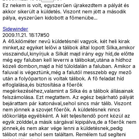
Ez nekem is volt, egyszerûen újrakezdtem a pályát és
akkor sikerült a küldetés. Viszont nem jött a második
pálya, eyszerûen kidobott a fõmenübe...
Sidewinder
2009.11.21. 18:17
#
50
A 46.kilóméter nevû küldetésnél vagyok. két heli kirak
minket,az egyiket lelõvi a tálibok által lopott Silka,amikor
visszaindul,kinyírjuk a Silkát majd irány egy híd,de elõtte
még egy faluban kell leverni a tálibokat,utána a hídhoz
közeli dombon,majd a híd túloldalán a faluban. Amikor a
faluval is végeztünk,még a falutól messzebb egy mezõ
után a folyóparton is voltak tálibok. A fõ feladat híd
elfoglalása,és biztosítása a fõerõk
megérkezéséhez,valamint a Silka és a tálibok állásainak
felszámolása. Ezt megtattem. Az egész bejárható pályát
bejárattam pár katonával,sehol sincs már tálib. Viszont
nem jönnek a szovjet fõerõk. A küldetésnek nincs
idõkorlátja egyébként. A két teljesítendõ pont közül az
egyik zölddel,a másik sárgával kipipálva,de a fõerõk nem
jönnek,és nem akar vége lenni a küldetésnek,pedig
tálibot már sehol sem találtam. Remélem tud segíteni