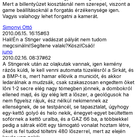
Mert a billentyûzet kiosztásnál nem szerepel, viszont a
game beállításoknál a forgatás érzékenysége igen.
Vagyis valahogy lehet forgatni a kamerát.
Simonyi Ottó
2010.06.15. 16:15
#
63
Hali!Én a Stinger vadászat pályát nem tudom
megcsinálni!Segítene valaki?Köszi!Csáó!
juno
2010.02.16. 08:37
#
62
A Stingerek után az olajkutak vannak, igen kemény
rázós küldi, le kell venni automata tüzelésrõl a Sirkát, és
a BMP-t is, mert hamar ellövik a municiót, és akkor
ledarálnak a mudzsák, csak szakaszosan engedtem õket
lõni 1-2 secre elég nagy tömegben jönnek, a dombokról
ellened majd, és így elég lett a lõszer, a geológusok ha
nem figyelsz rájuk, ész nélkül nekimennek az
ellenségnek, de se testpáncél, se tapasztalat, úgyhogy
egy-kettõ golyó és helo nekik, énegyet-egyet beültettem
soförnek a kettõ uralba, és a GAZ 66 ba, a többiekkel
pedig a sátrak elõtt egy támogató vonalat hoztam létre,
õket is fel tudod töltetni 480 lõszerrel, mert az elején