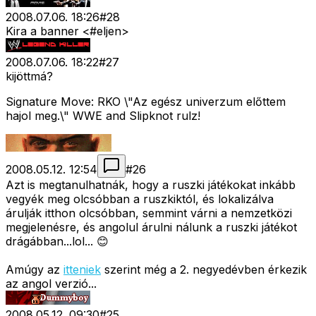
2008.07.06. 18:26
#
28
Kira a banner <#eljen>
2008.07.06. 18:22
#
27
kijöttmá?
Signature Move: RKO \"Az egész univerzum előttem
hajol meg.\" WWE and Slipknot rulz!
2008.05.12. 12:54
#
26
Azt is megtanulhatnák, hogy a ruszki játékokat inkább
vegyék meg olcsóbban a ruszkiktól, és lokalizálva
árulják itthon olcsóbban, semmint várni a nemzetközi
megjelenésre, és angolul árulni nálunk a ruszki játékot
drágábban...lol... 😊
Amúgy az
itteniek
szerint még a 2. negyedévben érkezik
az angol verzió...
2008.05.12. 09:30
#
25