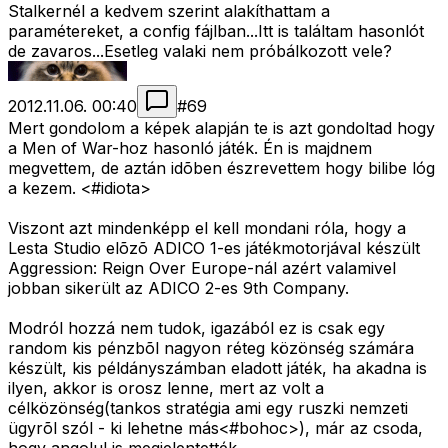
Stalkernél a kedvem szerint alakíthattam a
paramétereket, a config fájlban...Itt is találtam hasonlót
de zavaros...Esetleg valaki nem próbálkozott vele?
2012.11.06. 00:40
#
69
Mert gondolom a képek alapján te is azt gondoltad hogy
a Men of War-hoz hasonló játék. Én is majdnem
megvettem, de aztán idõben észrevettem hogy bilibe lóg
a kezem. <#idiota>
Viszont azt mindenképp el kell mondani róla, hogy a
Lesta Studio elõzõ ADICO 1-es játékmotorjával készült
Aggression: Reign Over Europe-nál azért valamivel
jobban sikerült az ADICO 2-es 9th Company.
Modról hozzá nem tudok, igazából ez is csak egy
random kis pénzbõl nagyon réteg közönség számára
készült, kis példányszámban eladott játék, ha akadna is
ilyen, akkor is orosz lenne, mert az volt a
célközönség(tankos stratégia ami egy ruszki nemzeti
ügyrõl szól - ki lehetne más<#bohoc>
), már az csoda,