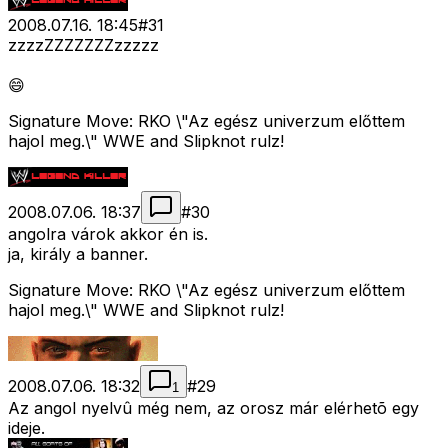
2008.07.16. 18:45
#
31
zzzzZZZZZZZzzzzz
😄
Signature Move: RKO \"Az egész univerzum előttem
hajol meg.\" WWE and Slipknot rulz!
2008.07.06. 18:37
#
30
angolra várok akkor én is.
ja, király a banner.
Signature Move: RKO \"Az egész univerzum előttem
hajol meg.\" WWE and Slipknot rulz!
2008.07.06. 18:32
#
29
1
Az angol nyelvû még nem, az orosz már elérhetõ egy
ideje.