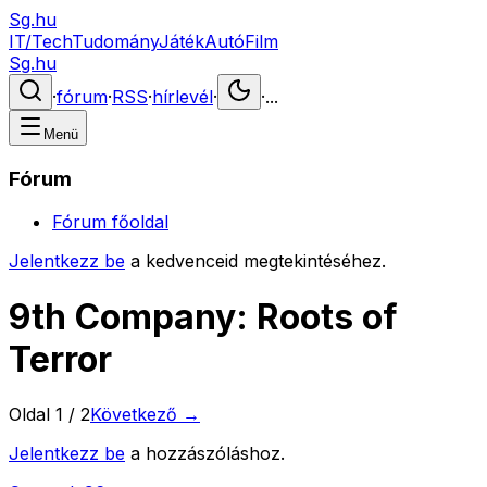
Sg.hu
IT/Tech
Tudomány
Játék
Autó
Film
Sg.hu
·
fórum
·
RSS
·
hírlevél
·
·
...
Menü
Fórum
Fórum főoldal
Jelentkezz be
a kedvenceid megtekintéséhez.
9th Company: Roots of
Terror
Oldal
1
/
2
Következő →
Jelentkezz be
a hozzászóláshoz.