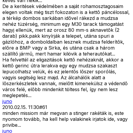
kevés van nekik...
De a keritések védelmében a saját rohamosztagosaim
elegen voltak még tiszt fokozaton is a kettõ páncélossal,
a térkép dombos sarkában idõvel rákezd a mudzsa
nehéz tüzérség, minimum egy M30 tarack támogatást
hagyj ellenük, mert az orosz 80 mm-s aknavetõk (2
darab) pikk.pakk kinyírják a telepet, utána spuri a
gázlóhoz, a domboldalban lesznek mudzsa felderítõk,
elõre a BMP vagy a Sirka, és utána csak a három
szállító jármû, mert hamar kilövik a teherautókat...
Ha felvettél az eligazitások kettõ nehézaknát, akkor a
kettõ gerinc útra lerakva egy egy mudzsa szakaszt
lepucolhatsz velük, és ez jelentõs lõszer sporólás,
vagyis segitség lesz majd. Az álcahálók alatt a
lõszerkészletek vannak, mielõtt kimenekülsz a védendõ
város felé, elõbb mindenkit töltess fel, így nem lesz
meglepetés...
juno
2010.02.15. 11:30
#
61
minden missiom már megvan a stinger rakéták is, este
nyomom tovább, ha kell help valakinek irjatok ide, vagy
privibe...
juno