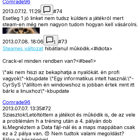
Comrade96
2013.07.12. 11:29
#
74
Esetleg 1 jó linket nem tudsz küldeni a játékról mert
steam-en még nem nagyon tudom hogyan kell vásárolni.
2013.07.08. 18:06
#
73
1
Steames változat
hibátlanul mûködik.<#idiota>
Crack-el minden rendben van?<#bee1>
\"aki nem hiszi az bekaphatja a nyalókát. én profi
vagyok\"-kbupdate \"Egy informatikus intelt használ.\"-
CyrSyS \"állítom én windowshoz is jobban értek mint itt
bárki a linuxhoz\"-kbupdate
Comrade96
2013.07.07. 13:35
#
72
Sziasztok!Letöltöttem a játékot és mûködik is, de az vele
a problémám h a tréning után a 4. pályán dob
ki.Megnéztem a Data fájl-nál és a maps mappában csak
ez a 2 pálya van. 😞 Nem tudtok valami megoldást?
Elõre is köszönöm!