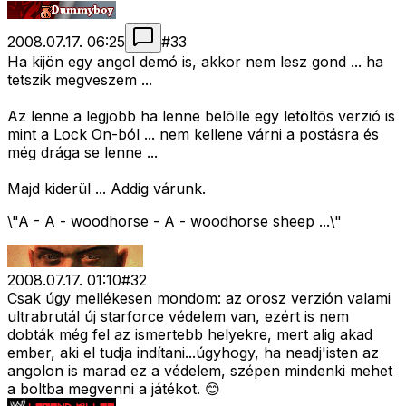
2008.07.17. 06:25
#
33
Ha kijön egy angol demó is, akkor nem lesz gond ... ha
tetszik megveszem ...
Az lenne a legjobb ha lenne belõlle egy letöltõs verzió is
mint a Lock On-ból ... nem kellene várni a postásra és
még drága se lenne ...
Majd kiderül ... Addig várunk.
\"A - A - woodhorse - A - woodhorse sheep ...\"
2008.07.17. 01:10
#
32
Csak úgy mellékesen mondom: az orosz verzión valami
ultrabrutál új starforce védelem van, ezért is nem
dobták még fel az ismertebb helyekre, mert alig akad
ember, aki el tudja indítani...úgyhogy, ha neadj'isten az
angolon is marad ez a védelem, szépen mindenki mehet
a boltba megvenni a játékot. 😊