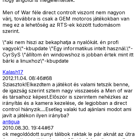
hogy angolul is megjelentették.
Men of War féle direct controlt viszont nem nagyon
várj, továbbra is csak a GEM motoros játékokban van
meg ez a lehetõség az RTS-ek között tudomásom
szerint.
\"aki nem hiszi az bekaphatja a nyalókát. én profi
vagyok\"-kbupdate \"Egy informatikus intelt használ.\"-
CyrSyS \"állítom én windowshoz is jobban értek mint itt
bárki a linuxhoz\"-kbupdate
Kalash17
2012.11.04. 08:46
#
68
Sziasztok!Elkezdtem a játékot és valami tetszik benne,
de igazság szerint sztem nagy visszaesés a Men of war
és társaihoz képest.Elõször is szerintem nehézkes az
irányítás és a kamera kezelése, de legjobban a direct
control hiányzik....Esetleg valaki tud ajánlani modot ami
javít a játékon ilyen irányba?
antigua
2010.08.30. 19:44
#
67
ok megoldódott sunyi tálibok raktak le pár aknát az útra