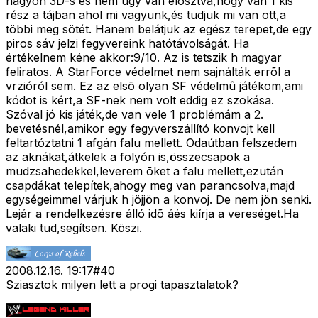
nagyon 3D-s és nem úgy van elosztva,hogy van 1 kis
rész a tájban ahol mi vagyunk,és tudjuk mi van ott,a
többi meg sötét. Hanem belátjuk az egész terepet,de egy
piros sáv jelzi fegyvereink hatótávolságát. Ha
értékelnem kéne akkor:9/10. Az is tetszik h magyar
feliratos. A StarForce védelmet nem sajnálták errõl a
vrzióról sem. Ez az elsõ olyan SF védelmû játékom,ami
kódot is kért,a SF-nek nem volt eddig ez szokása.
Szóval jó kis játék,de van vele 1 problémám a 2.
bevetésnél,amikor egy fegyverszállító konvojt kell
feltartóztatni 1 afgán falu mellett. Odaútban felszedem
az aknákat,átkelek a folyón is,összecsapok a
mudzsahedekkel,leverem õket a falu mellett,ezután
csapdákat telepítek,ahogy meg van parancsolva,majd
egységeimmel várjuk h jöjjön a konvoj. De nem jön senki.
Lejár a rendelkezésre álló idõ áés kiírja a vereséget.Ha
valaki tud,segítsen. Köszi.
2008.12.16. 19:17
#
40
Sziasztok milyen lett a progi tapasztalatok?