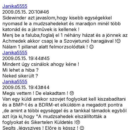
Janika5555
2009.05.15. 20:10
#
46
Sidewinder azt javaslom,hogy kisebb egységekkel
nyomasd le a mudzsahedeket és maradjon minél több
katonád és a jármûvek is kellenek !
Menj be a faluba,foglalj el 1 néhány házat és a jönnek az
Achmedek akkor csapj le a Szovjetunió haragjával !😊
Nálam 1 pillanat alatt felmorzsolódtak ! 😊
Janika5555
2009.05.15. 19:44
#
45
Mindent úgy csinálok ahogy kéne !
Mi lehet a hiba ?
Neked sikerült ?
Janika5555
2009.05.15. 19:43
#
44
Megis vettem ! De elakadtam ! 😞
Van egy küldi amikor szovjet foglyokat kell kiszabadítani
és a BMP-t és a BDRM-et elküldöm a megadott pontra
,de amint a többi egységgel és a tankkal támadok egybõl
azt írja ki,hogy "A mudzsahedek elszállították a
foglyokat és Sikertelen Küldetés !😞
Segíts ,légyszives ! Elõre is kössz ! 😊