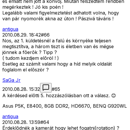
és emiatt nem jött a konvoj. Miután felszedtem rendben
megérkeztek ! Jó kis poén !
Legalább valami figyelmeztetést adhatott volna, hogy
van pár nyomorék akna az úton ! Pászivá táváris !
antigua
2010.08.29. 18:42
#
66
Nos, az 1. küldetésnél a falú és környéke teljesen
megtisztítva, a három tiszt is életben van és mégse
jönnek a fõerõk ? Tipp ?
( tudom kezdjem elõröl ! )
Esetleg az számít valami hogy a híd melyik oldalát
foglalom el elõször ?
SaGa Jr
2010.08.28. 15:32
#
65
A kérdésed elõtti 5. hozzászólásban ott a válasz. 😊
Asus P5K, E8400, 8GB DDR2, HD6670, BENQ G920WL
antigua
2010.08.28. 13:59
#
64
Érdeklõdnék a kamerát hogy lehet fogatni(rotation) ?