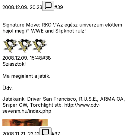
2008.12.09. 20:23
#
39
Signature Move: RKO \"Az egész univerzum előttem
hajol meg.\" WWE and Slipknot rulz!
2008.12.09. 15:48
#
38
Sziasztok!
Ma megjelent a játék.
Üdv,
Játékaink: Driver San Francisco, R.U.S.E., ARMA OA,
Sniper GW, Torchlight stb. http://www.cdv-
sevenm.hu/index.php
2008.11.21. 23:12
#
37