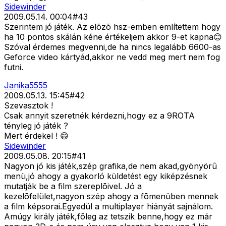
Sidewinder
2009.05.14. 00:04
#
43
Szerintem jó játék. Az elõzõ hsz-emben említettem hogy
ha 10 pontos skálán kéne értékeljem akkor 9-et kapna😊
Szóval érdemes megvenni,de ha nincs legalább 6600-as
Geforce video kártyád,akkor ne vedd meg mert nem fog
futni.
Janika5555
2009.05.13. 15:45
#
42
Szevasztok !
Csak annyit szeretnék kérdezni,hogy ez a 9ROTA
tényleg jó játék ?
Mert érdekel ! 😄
Sidewinder
2009.05.08. 20:15
#
41
Nagyon jó kis játék,szép grafika,de nem akad,gyönyörû
menü,jó ahogy a gyakorló küldetést egy kiképzésnek
mutatják be a film szereplõivel. Jó a
kezelõfelület,nagyon szép ahogy a fõmenüben mennek
a film képsorai.Egyedül a multiplayer hiányát sajnálom.
Amúgy király játék,fõleg az tetszik benne,hogy ez már