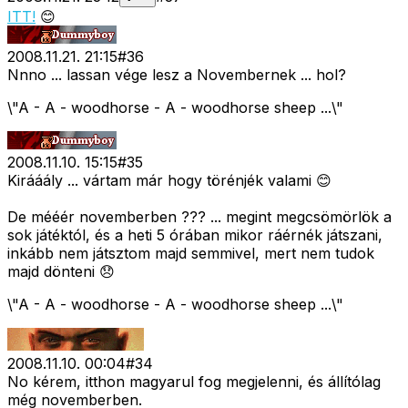
ITT!
😊
2008.11.21. 21:15
#
36
Nnno ... lassan vége lesz a Novembernek ... hol?
\"A - A - woodhorse - A - woodhorse sheep ...\"
2008.11.10. 15:15
#
35
Kirááály ... vártam már hogy törénjék valami 😊
De mééér novemberben ??? ... megint megcsömörlök a
sok játéktól, és a heti 5 órában mikor ráérnék játszani,
inkább nem játsztom majd semmivel, mert nem tudok
majd dönteni 😞
\"A - A - woodhorse - A - woodhorse sheep ...\"
2008.11.10. 00:04
#
34
No kérem, itthon magyarul fog megjelenni, és állítólag
még novemberben.