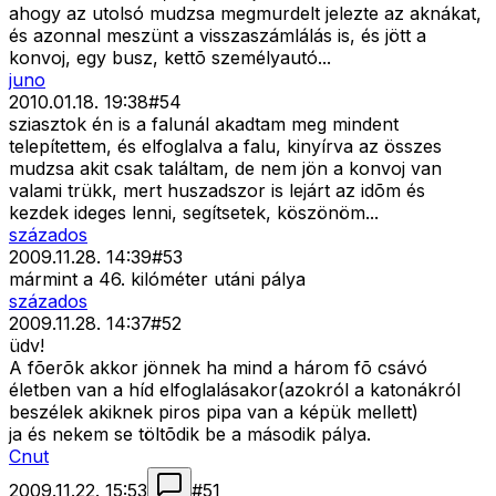
ahogy az utolsó mudzsa megmurdelt jelezte az aknákat,
és azonnal meszünt a visszaszámlálás is, és jött a
konvoj, egy busz, kettõ személyautó...
juno
2010.01.18. 19:38
#
54
sziasztok én is a falunál akadtam meg mindent
telepítettem, és elfoglalva a falu, kinyírva az összes
mudzsa akit csak találtam, de nem jön a konvoj van
valami trükk, mert huszadszor is lejárt az idõm és
kezdek ideges lenni, segítsetek, köszönöm...
százados
2009.11.28. 14:39
#
53
mármint a 46. kilóméter utáni pálya
százados
2009.11.28. 14:37
#
52
üdv!
A fõerõk akkor jönnek ha mind a három fõ csávó
életben van a híd elfoglalásakor(azokról a katonákról
beszélek akiknek piros pipa van a képük mellett)
ja és nekem se töltõdik be a második pálya.
Cnut
2009.11.22. 15:53
#
51