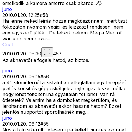
emelkedik a kamera amerre csak akarod...😊
juno
2010.01.20. 12:25
#
58
Ha lenne neked leirás hozzá megköszönném, mert tiszt
fokozaton nyomom végig, és leizzaszt rendesen, nem
egy egyszerû játék... De tetszik nekem. Még a Men of
war után sem rossz...
Cnut
2010.01.20. 09:30
#
57
Az aknavetõt elfogalalhatod, az biztos.
juno
2010.01.20. 09:15
#
56
a 41 kilométernél a kisfaluban elfoglaltam egy terepjáró
platós kocsit és géppuskát jelez rajta, igaz lõszer nélkül,
hogy lehet feltölteni,ha egyáltalán fel lehet, van rá
ötletetek? Valamint ha a dombokat megkerülöm, és
lerohanom az aknavetõt akkor használhatom? Ezzel
jelentõs supportot sporolhatnék meg...
juno
2010.01.20. 09:12
#
55
Nos a falu sikerült, teljesen újra kellett vinni és azonnal