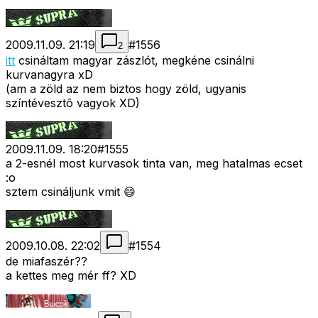
2009.11.09. 21:19
#
1556
2
itt
csináltam magyar zászlót, megkéne csinálni
kurvanagyra xD
(am a zöld az nem biztos hogy zöld, ugyanis
színtévesztõ vagyok XD)
2009.11.09. 18:20
#
1555
a 2-esnél most kurvasok tinta van, meg hatalmas ecset
:o
sztem csináljunk vmit 😄
2009.10.08. 22:02
#
1554
de miafaszér??
a kettes meg mér ff? XD