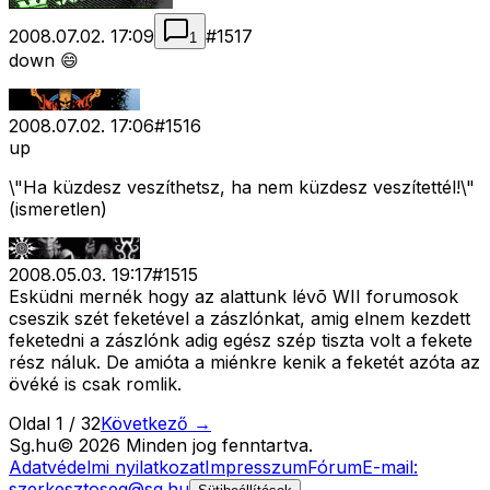
2008.07.02. 17:09
#
1517
1
down 😄
2008.07.02. 17:06
#
1516
up
\"Ha küzdesz veszíthetsz, ha nem küzdesz veszítettél!\"
(ismeretlen)
2008.05.03. 19:17
#
1515
Esküdni mernék hogy az alattunk lévõ WII forumosok
cseszik szét feketével a zászlónkat, amig elnem kezdett
feketedni a zászlónk adig egész szép tiszta volt a fekete
rész náluk. De amióta a miénkre kenik a feketét azóta az
övéké is csak romlik.
Oldal
1
/
32
Következő →
Sg
.hu
©
2026
Minden jog fenntartva.
Adatvédelmi nyilatkozat
Impresszum
Fórum
E-mail:
szerkesztoseg@sg.hu