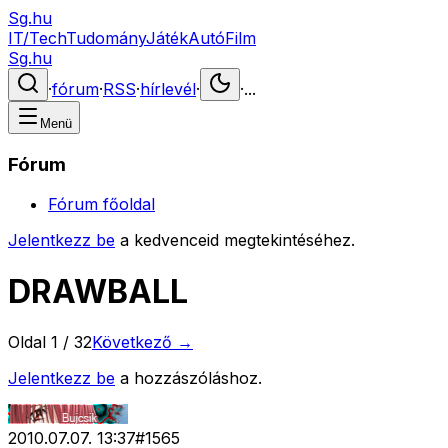
Sg.hu
IT/Tech
Tudomány
Játék
Autó
Film
Sg.hu
·
fórum
·
RSS
·
hírlevél
·
·
...
Menü
Fórum
Fórum főoldal
Jelentkezz be
a kedvenceid megtekintéséhez.
DRAWBALL
Oldal
1
/
32
Következő →
Jelentkezz be
a hozzászóláshoz.
2010.07.07. 13:37
#
1565