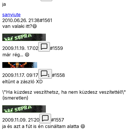
ja
sanyiute
2010.06.26. 21:38
#
1561
van valaki itt?😄
2009.11.19. 17:02
#
1559
már rég... 😄
2009.11.17. 09:17
#
1558
1
eltûnt a zászló XD
\"Ha küzdesz veszíthetsz, ha nem küzdesz veszítettél!\"
(ismeretlen)
2009.11.09. 21:20
#
1557
ja és azt a fút is én csináltam alatta 😄