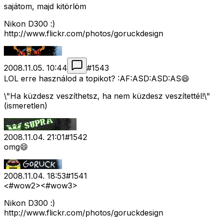
sajátom, majd kitörlöm
Nikon D300 :)
http://www.flickr.com/photos/goruckdesign
2008.11.05. 10:44
#
1543
LOL erre használod a topikot? :AF:ASD:ASD:AS😄
\"Ha küzdesz veszíthetsz, ha nem küzdesz veszítettél!\"
(ismeretlen)
2008.11.04. 21:01
#
1542
omg😄
2008.11.04. 18:53
#
1541
<#wow2>
<#wow3>
Nikon D300 :)
http://www.flickr.com/photos/goruckdesign