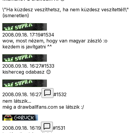
\"Ha küzdesz veszíthetsz, ha nem küzdesz veszítettél!\"
(ismeretlen)
2008.09.18. 17:19
#
1534
wow, most nézem, hogy van magyar zászló :o
kezdem is javítgatni ^^
2008.09.18. 16:27
#
1533
kisherceg odabasz 😊
2008.09.18. 16:27
#
1532
nem látszik...
még a drawballfans.com se látszik :/
2008.09.18. 16:19
#
1531