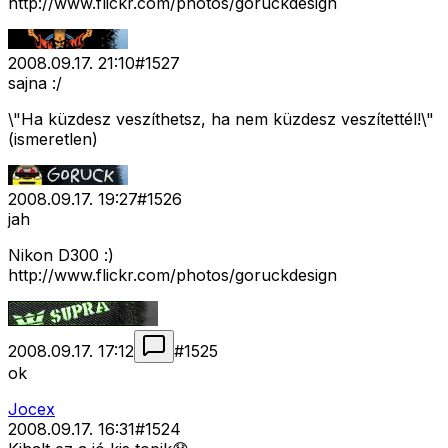
http://www.flickr.com/photos/goruckdesign
2008.09.17. 21:10
#
1527
sajna :/
\"Ha küzdesz veszíthetsz, ha nem küzdesz veszítettél!\"
(ismeretlen)
2008.09.17. 19:27
#
1526
jah
Nikon D300 :)
http://www.flickr.com/photos/goruckdesign
2008.09.17. 17:12
#
1525
ok
Jocex
2008.09.17. 16:31
#
1524