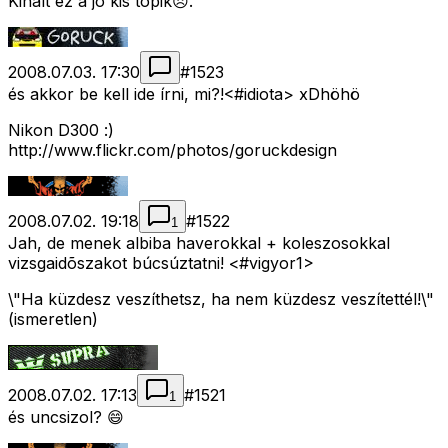
Kihalt ez a jó kis topik😞.
2008.07.03. 17:30
#
1523
és akkor be kell ide írni, mi?!<#idiota>
xDhöhö
Nikon D300 :)
http://www.flickr.com/photos/goruckdesign
2008.07.02. 19:18
#
1522
1
Jah, de menek albiba haverokkal + koleszosokkal
vizsgaidõszakot búcsúztatni! <#vigyor1>
\"Ha küzdesz veszíthetsz, ha nem küzdesz veszítettél!\"
(ismeretlen)
2008.07.02. 17:13
#
1521
1
és uncsizol? 😄