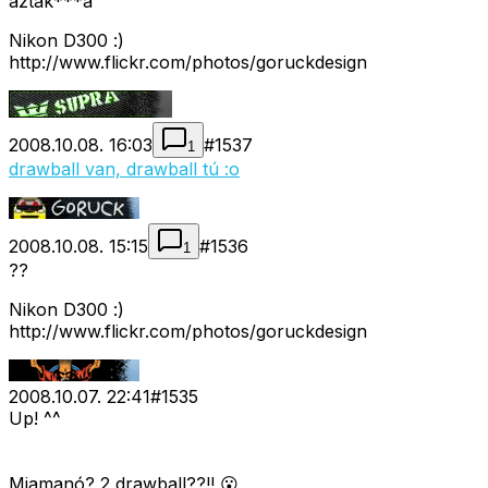
aztak***a
Nikon D300 :)
http://www.flickr.com/photos/goruckdesign
2008.10.08. 16:03
#
1537
1
drawball van, drawball tú :o
2008.10.08. 15:15
#
1536
1
??
Nikon D300 :)
http://www.flickr.com/photos/goruckdesign
2008.10.07. 22:41
#
1535
Up! ^^
Miamanó? 2 drawball??!! 😮