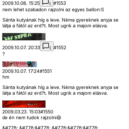
2009.10.08. 15:25
#
1553
1
nem lehet szabadon rajzolni az egyes ballon:S
Sánta kutyának híg a leve. Néma gyereknek anyja se
látja a fától az erd?t. Most ugrik a majom elásva.
2009.10.07. 20:33
#
1552
1
?
2009.10.07. 17:24
#
1551
hm
Sánta kutyának híg a leve. Néma gyereknek anyja se
látja a fától az erd?t. Most ugrik a majom elásva.
2009.03.23. 15:03
#
1550
de én nem tudok rajzolni😄
&#778; &#778;&#778; &#778;&#778;&#778;