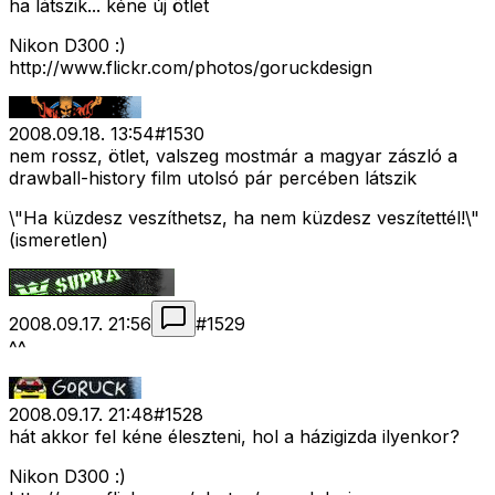
ha látszik... kéne új ötlet
Nikon D300 :)
http://www.flickr.com/photos/goruckdesign
2008.09.18. 13:54
#
1530
nem rossz, ötlet, valszeg mostmár a magyar zászló a
drawball-history film utolsó pár percében látszik
\"Ha küzdesz veszíthetsz, ha nem küzdesz veszítettél!\"
(ismeretlen)
2008.09.17. 21:56
#
1529
^^
2008.09.17. 21:48
#
1528
hát akkor fel kéne éleszteni, hol a házigizda ilyenkor?
Nikon D300 :)