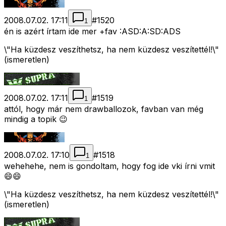
2008.07.02. 17:11
#
1520
1
én is azért írtam ide mer +fav :ASD:A:SD:ADS
\"Ha küzdesz veszíthetsz, ha nem küzdesz veszítettél!\"
(ismeretlen)
2008.07.02. 17:11
#
1519
1
attól, hogy már nem drawballozok, favban van még
mindig a topik 😉
2008.07.02. 17:10
#
1518
1
wehehehe, nem is gondoltam, hogy fog ide vki írni vmit
😄😄
\"Ha küzdesz veszíthetsz, ha nem küzdesz veszítettél!\"
(ismeretlen)