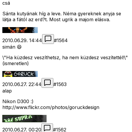
csá
Sánta kutyának híg a leve. Néma gyereknek anyja se
látja a fától az erd?t. Most ugrik a majom elásva.
2010.06.29. 14:44
#
1564
simán 😄
\"Ha küzdesz veszíthetsz, ha nem küzdesz veszítettél!\"
(ismeretlen)
2010.06.27. 22:44
#
1563
alap
Nikon D300 :)
http://www.flickr.com/photos/goruckdesign
2010.06.27. 00:20
#
1562