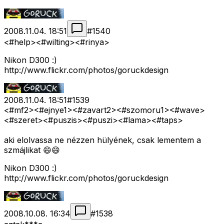
2008.11.04. 18:51
#
1540
<#help>
<#wilting>
<#rinya>
Nikon D300 :)
http://www.flickr.com/photos/goruckdesign
2008.11.04. 18:51
#
1539
<#mf2>
<#ejnye1>
<#zavart2>
<#szomoru1>
<#wave>
<#szeret>
<#puszis>
<#puszi>
<#lama>
<#taps>
aki elolvassa ne nézzen hülyének, csak lementem a
szmájlikat 😄😄
Nikon D300 :)
http://www.flickr.com/photos/goruckdesign
2008.10.08. 16:34
#
1538