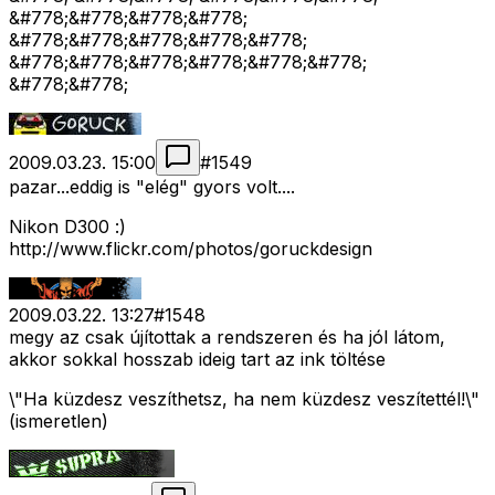
&#778;&#778;&#778;&#778;
&#778;&#778;&#778;&#778;&#778;
&#778;&#778;&#778;&#778;&#778;&#778;
&#778;&#778;
2009.03.23. 15:00
#
1549
pazar...eddig is "elég" gyors volt....
Nikon D300 :)
http://www.flickr.com/photos/goruckdesign
2009.03.22. 13:27
#
1548
megy az csak újítottak a rendszeren és ha jól látom,
akkor sokkal hosszab ideig tart az ink töltése
\"Ha küzdesz veszíthetsz, ha nem küzdesz veszítettél!\"
(ismeretlen)