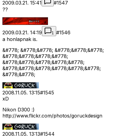
2009.03.21. 15:41
#
1547
??
2009.03.21. 14:19
#
1546
1
a honlapnak is.
&#778; &#778;&#778; &#778;&#778;&#778;
&#778;&#778;&#778;&#778;
&#778;&#778;&#778;&#778;&#778;
&#778;&#778;&#778;&#778;&#778;&#778;
&#778;&#778;
2008.11.05. 13:15
#
1545
xD
Nikon D300 :)
http://www.flickr.com/photos/goruckdesign
2008.11.05. 13:13
#
1544