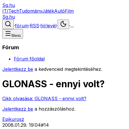
Sg.hu
IT/Tech
Tudomány
Játék
Autó
Film
Sg.hu
·
fórum
·
RSS
·
hírlevél
·
·
...
Menü
Fórum
Fórum főoldal
Jelentkezz be
a kedvenceid megtekintéséhez.
GLONASS - ennyi volt?
Cikk olvasása:
GLONASS - ennyi volt?
Jelentkezz be
a hozzászóláshoz.
Epikurosz
2008.01.29. 19:04
#
14