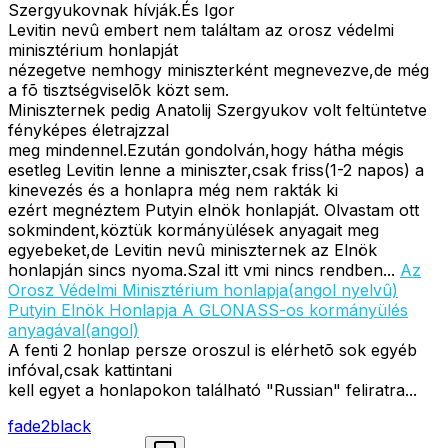
Szergyukovnak hívják.És Igor
Levitin nevû embert nem találtam az orosz védelmi
minisztérium honlapját
nézegetve nemhogy miniszterként megnevezve,de még
a fõ tisztségviselõk közt sem.
Miniszternek pedig Anatolij Szergyukov volt feltüntetve
fényképes életrajzzal
meg mindennel.Ezután gondolván,hogy hátha mégis
esetleg Levitin lenne a miniszter,csak friss(1-2 napos) a
kinevezés és a honlapra még nem rakták ki
ezért megnéztem Putyin elnök honlapját. Olvastam ott
sokmindent,köztük kormányülések anyagait meg
egyebeket,de Levitin nevû miniszternek az Elnök
honlapján sincs nyoma.Szal itt vmi nincs rendben...
Az
Orosz Védelmi Minisztérium honlapja(angol nyelvû)
Putyin Elnök Honlapja A GLONASS-os kormányülés
anyagával(angol)
A fenti 2 honlap persze oroszul is elérhetõ sok egyéb
infóval,csak kattintani
kell egyet a honlapokon található "Russian" feliratra...
fade2black