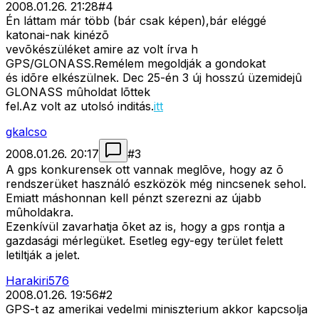
2008.01.26. 21:28
#
4
Én láttam már több (bár csak képen),bár eléggé
katonai-nak kinézõ
vevõkészüléket amire az volt írva h
GPS/GLONASS.Remélem megoldják a gondokat
és idõre elkészülnek. Dec 25-én 3 új hosszú üzemidejû
GLONASS mûholdat lõttek
fel.Az volt az utolsó inditás.
itt
gkalcso
2008.01.26. 20:17
#
3
A gps konkurensek ott vannak meglõve, hogy az õ
rendszerüket használó eszközök még nincsenek sehol.
Emiatt máshonnan kell pénzt szerezni az újabb
mûholdakra.
Ezenkívül zavarhatja õket az is, hogy a gps rontja a
gazdasági mérlegüket. Esetleg egy-egy terület felett
letiltják a jelet.
Harakiri576
2008.01.26. 19:56
#
2
GPS-t az amerikai vedelmi miniszterium akkor kapcsolja