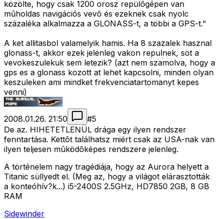
közölte, hogy csak 1200 orosz repülõgépen van
mûholdas navigációs vevõ és ezeknek csak nyolc
százaléka alkalmazza a GLONASS-t, a többi a GPS-t."
A ket allitasbol valamelyik hamis. Ha 8 szazalek hasznal
glonass-t, akkor ezek jelenleg vakon repulnek, sot a
vevokeszulekuk sem letezik? (azt nem szamolva, hogy a
gps es a glonass kozott at lehet kapcsolni, minden olyan
keszuleken ami mindket frekvenciatartomanyt kepes
venni)
2008.01.26. 21:50
#
5
De az. HIHETETLENÜL drága egy ilyen rendszer
fenntartása. Kettõt találhatsz miért csak az USA-nak van
ilyen teljesen mûködõképes rendszere jelenleg.
A történelem nagy tragédiája, hogy az Aurora helyett a
Titanic süllyedt el. (Meg az, hogy a világot elárasztották
a konteóhív?k...) i5-2400S 2.5GHz, HD7850 2GB, 8 GB
RAM
Sidewinder