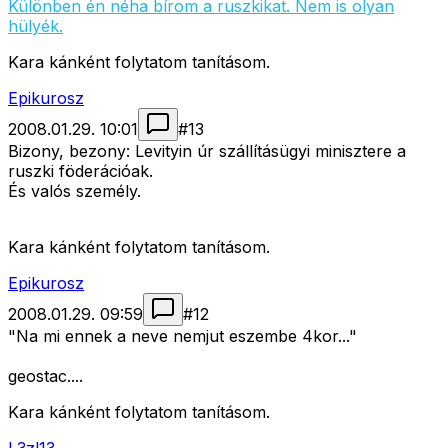
Különben én néha bírom a ruszkikat. Nem is olyan
hülyék.
Kara kánként folytatom tanításom.
Epikurosz
2008.01.29. 10:01
#
13
Bizony, bezony: Levityin úr szállításügyi minisztere a
ruszki föderációak.
És valós személy.
Kara kánként folytatom tanításom.
Epikurosz
2008.01.29. 09:59
#
12
"Na mi ennek a neve nemjut eszembe 4kor..."
geostac....
Kara kánként folytatom tanításom.