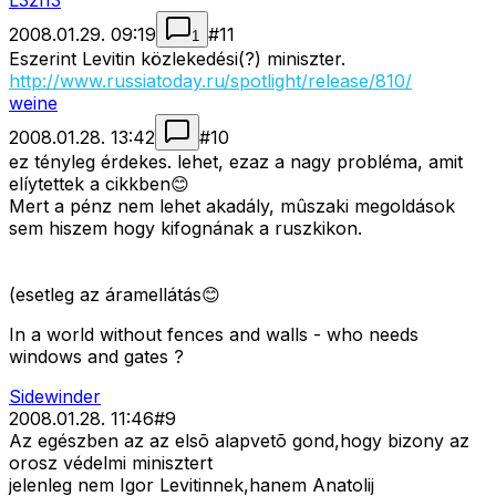
L3zl13
2008.01.29. 09:19
#
11
1
Eszerint Levitin közlekedési(?) miniszter.
http://www.russiatoday.ru/spotlight/release/810/
weine
2008.01.28. 13:42
#
10
ez tényleg érdekes. lehet, ezaz a nagy probléma, amit
elíytettek a cikkben😊
Mert a pénz nem lehet akadály, mûszaki megoldások
sem hiszem hogy kifognának a ruszkikon.
(esetleg az áramellátás😊
In a world without fences and walls - who needs
windows and gates ?
Sidewinder
2008.01.28. 11:46
#
9
Az egészben az az elsõ alapvetõ gond,hogy bizony az
orosz védelmi minisztert
jelenleg nem Igor Levitinnek,hanem Anatolij