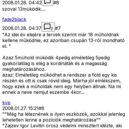
2008.01.28. 04:42
#
8
szoval 13müködik....
fade2black
2008.01.28. 04:37
#
7
2
"Az idei év elejére a tervek szerint már 18 mûholdnak
kellene mûködnie, ez azonban csupán 13-ról mondható
el. "
Azaz 5mühold müködik 4pedig elméletileg 5pedig
gyakorlatilag is elég a kordináták és a magasság
meghatározásához.
azaz: Elméletileg müködhet a rendszer a föld egy kis
részén és ott is csak rövid ideig. Márha jól emlékszem,
hogy ezek a mûholdak nem egy helyben állnak. Na mi
ennek a neve nemjut eszembe 4kor...
kvp
2008.01.27. 15:21
#
6
""Még ha léteznének is ilyen eszközök, azokkal jelenleg
lehetetlen lenne a pozíciók meghatározása""
"Zajzev Igor Levitin orosz védelmi minisztert idézte, aki