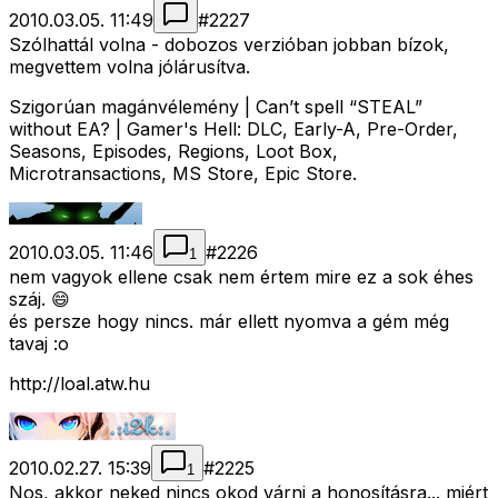
2010.03.05. 11:49
#
2227
Szólhattál volna - dobozos verzióban jobban bízok,
megvettem volna jólárusítva.
Szigorúan magánvélemény | Can’t spell “STEAL”
without EA? | Gamer's Hell: DLC, Early-A, Pre-Order,
Seasons, Episodes, Regions, Loot Box,
Microtransactions, MS Store, Epic Store.
2010.03.05. 11:46
#
2226
1
nem vagyok ellene csak nem értem mire ez a sok éhes
száj. 😄
és persze hogy nincs. már ellett nyomva a gém még
tavaj :o
http://loal.atw.hu
2010.02.27. 15:39
#
2225
1
Nos, akkor neked nincs okod várni a honosításra... miért