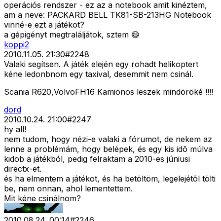
operációs rendszer - ez az a notebook amit kinéztem,
am a neve: PACKARD BELL TK81-SB-213HG Notebook
vinné-e ezt a játékot?
a gépigényt megtraláljátok, sztem 😄
koppi2
2010.11.05. 21:30
#
2248
Valaki segítsen. A játék elején egy rohadt helikoptert
kéne ledonbnom egy taxival, desemmit nem csinál.
Scania R620,VolvoFH16 Kamionos leszek mindöröké !!!!
dord
2010.10.24. 21:00
#
2247
hy all!
nem tudom, hogy nézi-e valaki a fórumot, de nekem az
lenne a problémám, hogy belépek, és egy kis idõ múlva
kidob a játékból, pedig felraktam a 2010-es júniusi
directx-et.
és ha elmentem a játékot, és ha betöltöm, legelejétõl tölti
be, nem onnan, ahol lementettem.
Mit kéne csinálnom?
2010.08.24. 00:14
#
2246