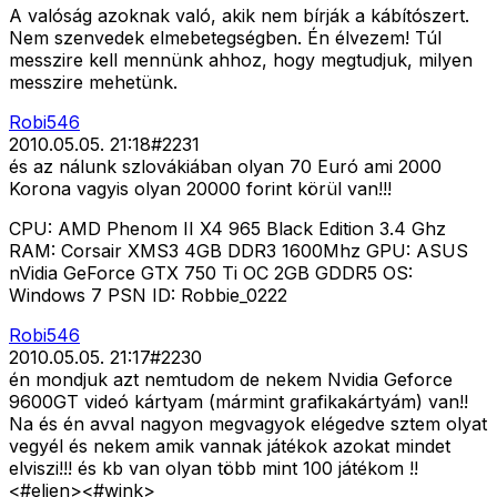
A valóság azoknak való, akik nem bírják a kábítószert.
Nem szenvedek elmebetegségben. Én élvezem! Túl
messzire kell mennünk ahhoz, hogy megtudjuk, milyen
messzire mehetünk.
Robi546
2010.05.05. 21:18
#
2231
és az nálunk szlovákiában olyan 70 Euró ami 2000
Korona vagyis olyan 20000 forint körül van!!!
CPU: AMD Phenom II X4 965 Black Edition 3.4 Ghz
RAM: Corsair XMS3 4GB DDR3 1600Mhz GPU: ASUS
nVidia GeForce GTX 750 Ti OC 2GB GDDR5 OS:
Windows 7 PSN ID: Robbie_0222
Robi546
2010.05.05. 21:17
#
2230
én mondjuk azt nemtudom de nekem Nvidia Geforce
9600GT videó kártyam (mármint grafikakártyám) van!!
Na és én avval nagyon megvagyok elégedve sztem olyat
vegyél és nekem amik vannak játékok azokat mindet
elviszi!!! és kb van olyan több mint 100 játékom !!
<#eljen>
<#wink>