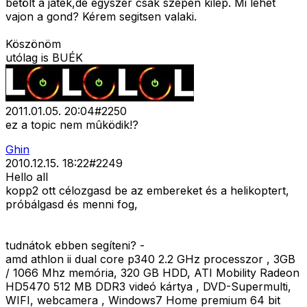
betölt a játék,de egyszer csak szépen kilép. Mi lehet
vajon a gond? Kérem segitsen valaki.
Köszönöm
utólag is BUÉK
2011.01.05. 20:04
#
2250
ez a topic nem mûködik!?
Ghin
2010.12.15. 18:22
#
2249
Hello all
kopp2 ott célozgasd be az embereket és a helikoptert,
próbálgasd és menni fog,
tudnátok ebben segíteni? -
amd athlon ii dual core p340 2.2 GHz processzor , 3GB
/ 1066 Mhz memória, 320 GB HDD, ATI Mobility Radeon
HD5470 512 MB DDR3 videó kártya , DVD-Supermulti,
WIFI, webcamera , Windows7 Home premium 64 bit