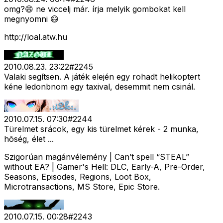
omg?😄 ne viccelj már. írja melyik gombokat kell
megnyomni 😄
http://loal.atw.hu
2010.08.23. 23:22
#
2245
Valaki segítsen. A játék elején egy rohadt helikoptert
kéne ledonbnom egy taxival, desemmit nem csinál.
2010.07.15. 07:30
#
2244
Türelmet srácok, egy kis türelmet kérek - 2 munka,
hõség, élet
...
Szigorúan magánvélemény | Can’t spell “STEAL”
without EA? | Gamer's Hell: DLC, Early-A, Pre-Order,
Seasons, Episodes, Regions, Loot Box,
Microtransactions, MS Store, Epic Store.
2010.07.15. 00:28
#
2243