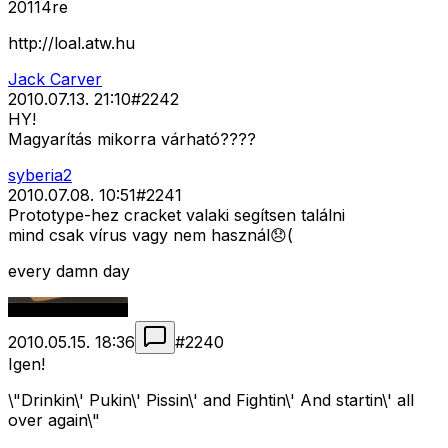
20114re
http://loal.atw.hu
Jack Carver
2010.07.13. 21:10
#
2242
HY!
Magyarítás mikorra várható????
syberia2
2010.07.08. 10:51
#
2241
Prototype-hez cracket valaki segítsen találni
mind csak vírus vagy nem használ😞(
every damn day
2010.05.15. 18:36
#
2240
Igen!
\"Drinkin\' Pukin\' Pissin\' and Fightin\' And startin\' all
over again\"