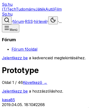
Sg.hu
IT/Tech
Tudomány
Játék
Autó
Film
Sg.hu
·
fórum
·
RSS
·
hírlevél
·
·
...
Menü
Fórum
Fórum főoldal
Jelentkezz be
a kedvenceid megtekintéséhez.
Prototype
Oldal
1
/
46
Következő →
Jelentkezz be
a hozzászóláshoz.
kasa85
2019.04.05. 18:10
#
2268