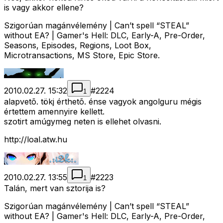
is vagy akkor ellene?
Szigorúan magánvélemény | Can’t spell “STEAL”
without EA? | Gamer's Hell: DLC, Early-A, Pre-Order,
Seasons, Episodes, Regions, Loot Box,
Microtransactions, MS Store, Epic Store.
2010.02.27. 15:32
#
2224
1
alapvetõ. tökj érthetõ. énse vagyok angolguru mégis
értettem amennyire kellett.
szotirt amúgymeg neten is ellehet olvasni.
http://loal.atw.hu
2010.02.27. 13:55
#
2223
1
Talán, mert van sztorija is?
Szigorúan magánvélemény | Can’t spell “STEAL”
without EA? | Gamer's Hell: DLC, Early-A, Pre-Order,