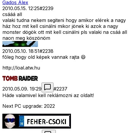
Gados Alex
2010.05.15. 12:25
#
2239
csááá all
valaki tudna nekem segiteni hogy amikor elérek a nagy
ház hoz mit kell csinálni mikor jönek ki azok a nagy
monster dögök ott mit kell csinálni pls valaki na csáá all
naon meg köszönöm
2010.05.10. 18:51
#
2238
fõleg hogy old képek vannak rajta 😄
http://loal.atw.hu
2010.05.09. 19:29
#
2237
Háde valamivel kell reklámozni az oldalt!
Next PC upgrade: 2022