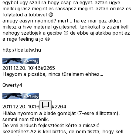
egybol ugy szall ra hogy csap ra egyet. aztan ugye
melleugrasz megint es racsapsz megint. aztan orulsz es
folytatod a tobbivel 😄
amugy easyn nyomod? mert .. ha ez mar gaz akkor
milesz a hive material gyujtesnel.. tankokat is zuzni kell
nehogy szetlojek a gecibe 😄 de ebbe aj atekba pont ez
a rage feeling a jo 😄
http://loal.atw.hu
2011.12.20. 10:46
#
2265
Hagyom a picsába, nincs türelmem ehhez...
Qwerty4
2011.12.20. 10:16
#
2264
Hiába nyomom a blade gombját (7-esre állítottam),
semmi nem történik.
De vmi airdush fejlesztését kérte a misszió
kezdetéhez.Az is kell biztos, de nem tiszta, hogy kell