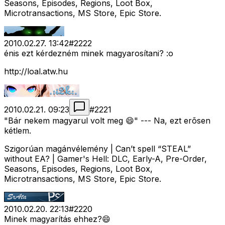
Seasons, Episodes, Regions, Loot Box,
Microtransactions, MS Store, Epic Store.
2010.02.27. 13:42
#
2222
énis ezt kérdezném minek magyarosítani? :o
http://loal.atw.hu
2010.02.21. 09:23
#
2221
"Bár nekem magyarul volt meg 😄" --- Na, ezt erõsen
kétlem.
Szigorúan magánvélemény | Can’t spell “STEAL”
without EA? | Gamer's Hell: DLC, Early-A, Pre-Order,
Seasons, Episodes, Regions, Loot Box,
Microtransactions, MS Store, Epic Store.
2010.02.20. 22:13
#
2220
Minek magyarítás ehhez?😄