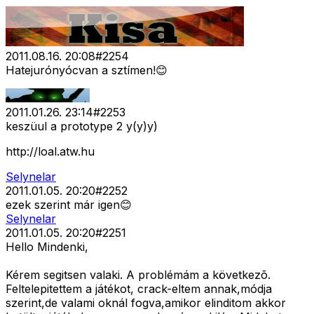
2011.08.16. 20:08
#
2254
Hatejurónyócvan a sztímen!😊
2011.01.26. 23:14
#
2253
keszüul a prototype 2 y(y)y)
http://loal.atw.hu
Selynelar
2011.01.05. 20:20
#
2252
ezek szerint már igen😊
Selynelar
2011.01.05. 20:20
#
2251
Hello Mindenki,
Kérem segitsen valaki. A problémám a következõ.
Feltelepitettem a játékot, crack-eltem annak,módja
szerint,de valami oknál fogva,amikor elinditom akkor