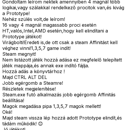
Gondoltam leírom nektek amennyiben 4 magnál több
logikai,vagy szálakkal rendelkező procitok van,és kivág
a Prototype!
Nehéz szülés volt,de leírom!
16 vagy 4 magnál magassabb proci esetén
HT,valós,Intel,AMD esetén,hogy kell elindítani a
Prototype játékot!
Virágbolti!Eredeti is,de ott csak a steam Affinitást kell
véghez vinni!1,3,5,7 game indít!
Steam megnyit!
Nem listázott játék hozzá adása ez megfelelő telepített
játék mappája,és annak exe indító fájlja.
Hozzá adás a könyvtárhoz !
Majd CTRL ALT DEL
Jobb egérgomb a Steamre!
Részletek megjelenítése!
Steam.exe futó alkalmazás jobb egérgomb Affinitás
beállítása!
Magok megadása pipa 1,3,5,7 magok mellett!
Oké!
Majd steam vissza lép hozzá adott Prototype elindít,és
tádám működik! 😊
Jó játékot!