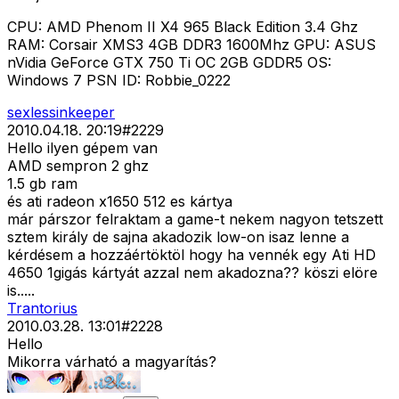
CPU: AMD Phenom II X4 965 Black Edition 3.4 Ghz
RAM: Corsair XMS3 4GB DDR3 1600Mhz GPU: ASUS
nVidia GeForce GTX 750 Ti OC 2GB GDDR5 OS:
Windows 7 PSN ID: Robbie_0222
sexlessinkeeper
2010.04.18. 20:19
#
2229
Hello ilyen gépem van
AMD sempron 2 ghz
1.5 gb ram
és ati radeon x1650 512 es kártya
már párszor felraktam a game-t nekem nagyon tetszett
sztem király de sajna akadozik low-on isaz lenne a
kérdésem a hozzáértöktöl hogy ha vennék egy Ati HD
4650 1gigás kártyát azzal nem akadozna?? köszi elöre
is.....
Trantorius
2010.03.28. 13:01
#
2228
Hello
Mikorra várható a magyarítás?