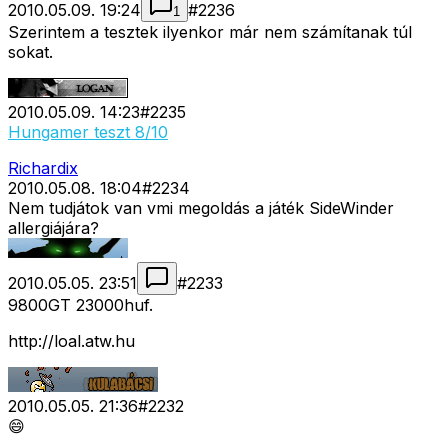
2010.05.09. 19:24
#
2236
1
Szerintem a tesztek ilyenkor már nem számítanak túl
sokat.
2010.05.09. 14:23
#
2235
Hungamer teszt 8/10
Richardix
2010.05.08. 18:04
#
2234
Nem tudjátok van vmi megoldás a játék SideWinder
allergiájára?
2010.05.05. 23:51
#
2233
9800GT 23000huf.
http://loal.atw.hu
2010.05.05. 21:36
#
2232
😄