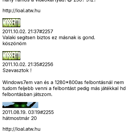
http://loal.atw.hu
2011.10.02. 21:37
#
2257
Valaki segitsen biztos ez másnak is gond.
köszönöm
2011.10.02. 21:35
#
2256
Szevasztok !
Windows7em van és a 1280*800as felbontásnál nem
tudom feljebb venni a felbontást pedig más játékkal hd
felbontásban játszom.
2011.08.19. 03:19
#
2255
hátmostmár 20
http://loal.atw.hu