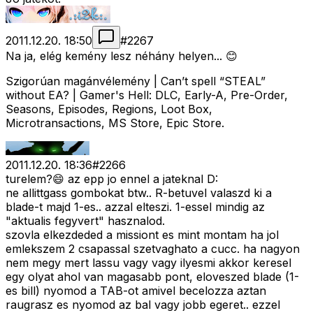
2011.12.20. 18:50
#
2267
Na ja, elég kemény lesz néhány helyen... 😊
Szigorúan magánvélemény | Can’t spell “STEAL”
without EA? | Gamer's Hell: DLC, Early-A, Pre-Order,
Seasons, Episodes, Regions, Loot Box,
Microtransactions, MS Store, Epic Store.
2011.12.20. 18:36
#
2266
turelem?😄 az epp jo ennel a jateknal D:
ne allittgass gombokat btw.. R-betuvel valaszd ki a
blade-t majd 1-es.. azzal elteszi. 1-essel mindig az
"aktualis fegyvert" hasznalod.
szovla elkezdeded a missiont es mint montam ha jol
emlekszem 2 csapassal szetvaghato a cucc. ha nagyon
nem megy mert lassu vagy vagy ilyesmi akkor keresel
egy olyat ahol van magasabb pont, eloveszed blade (1-
es bill) nyomod a TAB-ot amivel becelozza aztan
raugrasz es nyomod az bal vagy jobb egeret.. ezzel