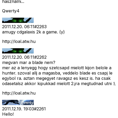
használni...
Qwerty4
2011.12.20. 06:11
#
2263
amugy cdgalaxis 2k a game. (y)
http://loal.atw.hu
2011.12.20. 06:11
#
2262
megvan mar a blade nem?
mer az a lenyegg hogy szetcsapd mielott kijon belole a
hunter. szoval allj a magasba, veddelo blade es csapj le
egybol ra. aztan megegyet ravagsz es kesz is. ha csak
odasetalsz akkor kipukkad mielott 2.jra megtudnad utni :\
http://loal.atw.hu
2011.12.19. 19:03
#
2261
Hello!