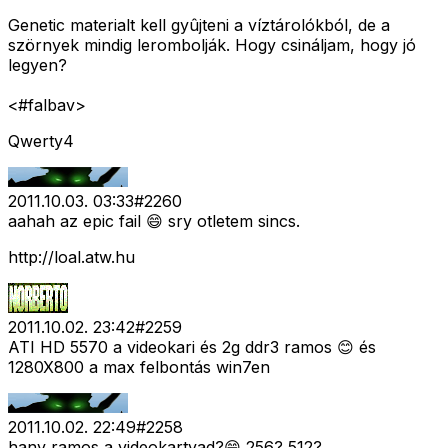
Genetic materialt kell gyûjteni a víztárolókból, de a
szörnyek mindig lerombolják. Hogy csináljam, hogy jó
legyen?
<#falbav>
Qwerty4
2011.10.03. 03:33
#
2260
aahah az epic fail 😄 sry otletem sincs.
http://loal.atw.hu
2011.10.02. 23:42
#
2259
ATI HD 5570 a videokari és 2g ddr3 ramos 😊 és
1280X800 a max felbontás win7en
2011.10.02. 22:49
#
2258
hany ramos a videokartyad?😄 256? 512?