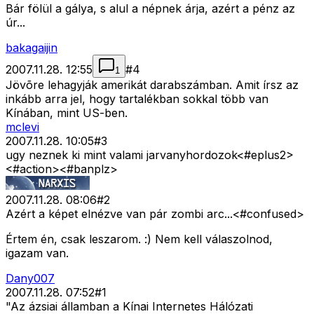
Bár fölül a gálya, s alul a népnek árja, azért a pénz az
úr...
bakagaijin
2007.11.28. 12:55
#
4
1
Jövõre lehagyják amerikát darabszámban. Amit írsz az
inkább arra jel, hogy tartalékban sokkal több van
Kínában, mint US-ben.
mclevi
2007.11.28. 10:05
#
3
ugy neznek ki mint valami jarvanyhordozok<#eplus2>
<#action>
<#banplz>
2007.11.28. 08:06
#
2
Azért a képet elnézve van pár zombi arc...<#confused>
Értem én, csak leszarom. :) Nem kell válaszolnod,
igazam van.
Dany007
2007.11.28. 07:52
#
1
"Az ázsiai államban a Kínai Internetes Hálózati