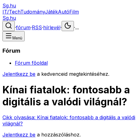
Sg.hu
IT/Tech
Tudomány
Játék
Autó
Film
Sg.hu
·
fórum
·
RSS
·
hírlevél
·
·
...
Menü
Fórum
Fórum főoldal
Jelentkezz be
a kedvenceid megtekintéséhez.
Kínai fiatalok: fontosabb a
digitális a valódi világnál?
Cikk olvasása:
Kínai fiatalok: fontosabb a digitális a valódi
világnál?
Jelentkezz be
a hozzászóláshoz.