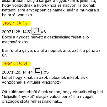
diktatúrában. Meg a sárgákra egyébként is jellemzõ,
hogy vonzódnak a kütyükhoz és nagyon rá tudnak
kattanni arra amit éppen csinálnak, akár a munkára is
ha arról van szó.
2007.11.28. 14:51
#
6
Bocsi a nyugati helyett a gazdaságilag fejlett a jó
meghatározás
Bár fölül a gálya, s alul a népnek árja, azért a pénz az
úr...
2007.11.28. 14:44
#
5
1
Lehet hogy kínában azok neteznek inkább akik
vonzódnak a virtuális világohoz?
Ott különben ebbõl élnek sokan, hogy virtuális világ beli
"teljesítményüket" eladják valódi pénzért a nyugati
országok idióta felhasználóinak...