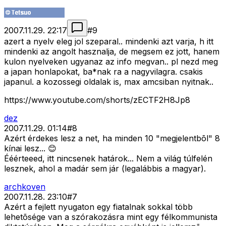
2007.11.29. 22:17
#
9
azert a nyelv eleg jol szeparal.. mindenki azt varja, h itt
mindenki az angolt hasznalja, de megsem ez jott, hanem
kulon nyelveken ugyanaz az info megvan.. pl nezd meg
a japan honlapokat, ba*nak ra a nagyvilagra. csakis
japanul. a kozossegi oldalak is, max amcsiban nyitnak..
https://www.youtube.com/shorts/zECTF2H8Jp8
dez
2007.11.29. 01:14
#
8
Azért érdekes lesz a net, ha minden 10 "megjelentbõl" 8
kínai lesz... 😊
Ééérteeed, itt nincsenek határok... Nem a világ túlfelén
lesznek, ahol a madár sem jár (legalábbis a magyar).
archkoven
2007.11.28. 23:10
#
7
Azért a fejlett nyugaton egy fiatalnak sokkal több
lehetõsége van a szórakozásra mint egy félkommunista