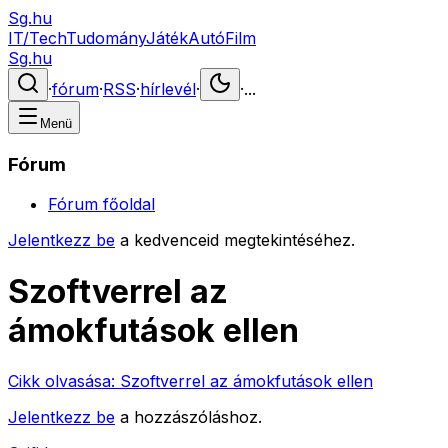
Sg.hu
IT/Tech
Tudomány
Játék
Autó
Film
Sg.hu
·
fórum
·
RSS
·
hírlevél
·
·
...
Menü
Fórum
Fórum főoldal
Jelentkezz be
a kedvenceid megtekintéséhez.
Szoftverrel az
ámokfutások ellen
Cikk olvasása:
Szoftverrel az ámokfutások ellen
Jelentkezz be
a hozzászóláshoz.