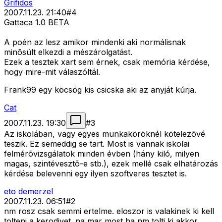
Grifidos
2007.11.23. 21:40
#
4
Gattaca 1.0 BETA
A poén az lesz amikor mindenki aki normálisnak
minõsült elkezdi a mészárolgatást.
Ezek a tesztek xart sem érnek, csak memória kérdése,
hogy mire-mit válaszóltál.
Frank99 egy köcsög kis csicska aki az anyját kúrja.
Cat
2007.11.23. 19:30
#
3
Az iskolában, vagy egyes munkaköröknél kötelezõvé
teszik. Ez semeddig se tart. Most is vannak iskolai
felmérõvizsgálatok minden évben (hány kiló, milyen
magas, szintévesztõ-e stb.), ezek mellé csak elhatározás
kérdése belevenni egy ilyen szoftveres tesztet is.
eto demerzel
2007.11.23. 06:51
#
2
nm rosz csak semmi ertelme. eloszor is valakinek ki kell
tolteni a kerodivet. na mar most ha nm tolti ki akkor