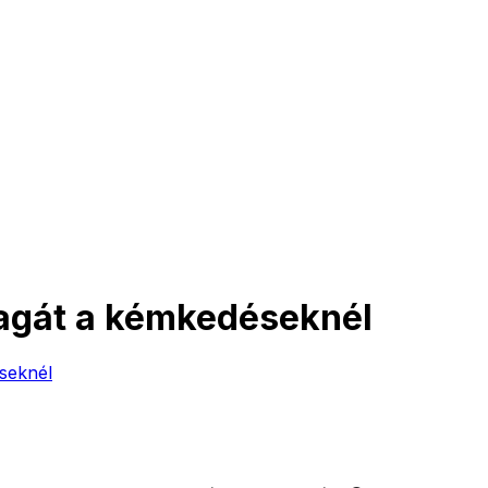
magát a kémkedéseknél
éseknél