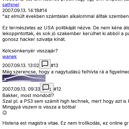
sathinel
2007.09.13. 14:18
#
14
"az elmúlt években számtalan alkalommal álltak szemben te
Ez természetes az USA politikáját nézve. De nem kéne á
lekoppintottak, és sok jó szakember kerülhet ki abból a 
gonosz hacker szivatja kínát.
Kölcsönkenyér visszajár?
wanek
2007.09.13. 13:02
#
13
Még szerencse, hogy a nagytudású felhívta rá a figyelmed
2007.09.13. 09:33
#
12
1
Bakker, most mondod!?
Szal pl. a PS3 sem számít high technek, mert hogy azt is 
Minggyá viszem is vissza a bótba!
😉
Histeria est magistra vitae. Ez nem trollkodás, ez online 