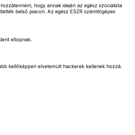
 Hozzátenném, hogy annak idején az egész szocialista
erítették belsõ piacon. Az egész ESZR számítógépes
dent ellopnak.
ább kellõképpen elvetemült hackerek kellenek hozzá.