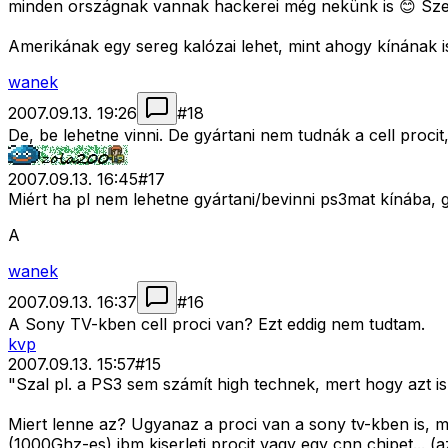
minden országnak vannak hackerei még nekünk is 😊 Szer
Amerikának egy sereg kalózai lehet, mint ahogy kínának i
wanek
2007.09.13. 19:26
#
18
De, be lehetne vinni. De gyártani nem tudnák a cell procit
2007.09.13. 16:45
#
17
Miért ha pl nem lehetne gyártani/bevinni ps3mat kínába,
A
wanek
2007.09.13. 16:37
#
16
A Sony TV-kben cell proci van? Ezt eddig nem tudtam.
kvp
2007.09.13. 15:57
#
15
"Szal pl. a PS3 sem számít high technek, mert hogy azt is
Miert lenne az? Ugyanaz a proci van a sony tv-kben is, m
(1000Ghz-es) ibm kiserleti procit vagy egy cnn chipet... (