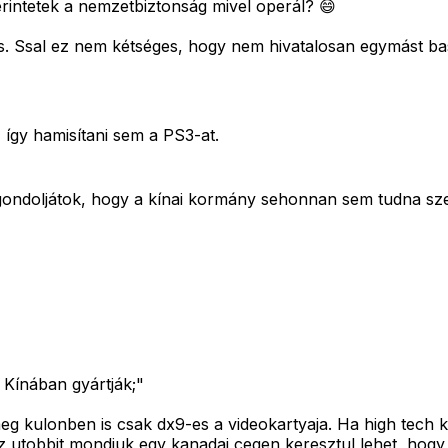
intetek a nemzetbiztonság mivel operál? 😄
s. Ssal ez nem kétséges, hogy nem hivatalosan egymást bas
, így hamisítani sem a PS3-at.
 gondoljátok, hogy a kínai kormány sehonnan sem tudna sz
 Kínában gyártják;"
eg kulonben is csak dx9-es a videokartyaja. Ha high tech ke
az utobbit mondjuk egy kanadai cegen keresztul lehet, hogy 