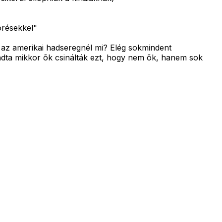
örésekkel"
 az amerikai hadseregnél mi? Elég sokmindent
ondta mikkor õk csinálták ezt, hogy nem õk, hanem sok