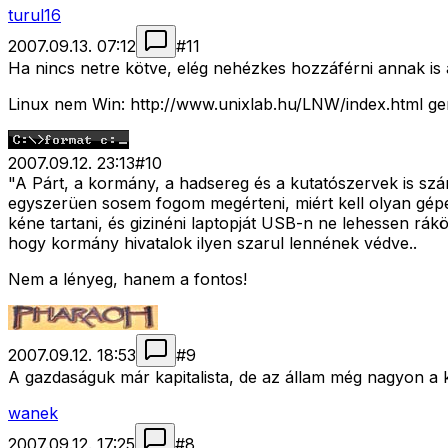
turul16
2007.09.13. 07:12
#
11
Ha nincs netre kötve, elég nehézkes hozzáférni annak is 
Linux nem Win: http://www.unixlab.hu/LNW/index.html ge
2007.09.12. 23:13
#
10
"A Párt, a kormány, a hadsereg és a kutatószervek is szá
egyszerüen sosem fogom megérteni, miért kell olyan gépe
kéne tartani, és gizinéni laptopját USB-n ne lehessen rák
hogy kormány hivatalok ilyen szarul lennének védve..
Nem a lényeg, hanem a fontos!
2007.09.12. 18:53
#
9
A gazdaságuk már kapitalista, de az állam még nagyon a k
wanek
2007.09.12. 17:25
#
8