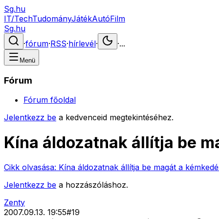
Sg.hu
IT/Tech
Tudomány
Játék
Autó
Film
Sg.hu
·
fórum
·
RSS
·
hírlevél
·
·
...
Menü
Fórum
Fórum főoldal
Jelentkezz be
a kedvenceid megtekintéséhez.
Kína áldozatnak állítja be 
Cikk olvasása:
Kína áldozatnak állítja be magát a kémked
Jelentkezz be
a hozzászóláshoz.
Zenty
2007.09.13. 19:55
#
19