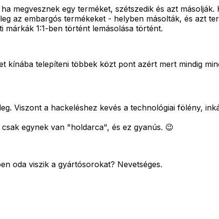
g, ha megvesznek egy terméket, szétszedik és azt másolják.
 fõleg az embargós termékeket - helyben másolták, és azt t
i márkák 1:1-ben történt lemásolása történt.
t kínába telepíteni többek közt pont azért mert mindig min
. Viszont a hackeléshez kevés a technológiai fölény, ink
 csak egynek van "holdarca", és ez gyanús. 😉
ben oda viszik a gyártósorokat? Nevetséges.