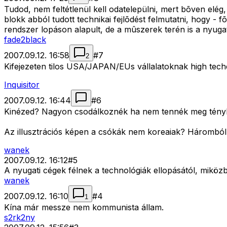
Tudod, nem feltétlenül kell odatelepülni, mert bõven elé
blokk abból tudott technikai fejlõdést felmutatni, hogy -
rendszer lopáson alapult, de a mûszerek terén is a nyugat
fade2black
2007.09.12. 16:58
#
7
2
Kifejezeten tilos USA/JAPAN/EUs vállalatoknak high teche
Inquisitor
2007.09.12. 16:44
#
6
Kinézed? Nagyon csodálkoznék ha nem tennék meg tényleg
Az illusztrációs képen a csókák nem koreaiak? Háromból
wanek
2007.09.12. 16:12
#
5
A nyugati cégek félnek a technológiák ellopásától, miköz
wanek
2007.09.12. 16:10
#
4
1
Kína már messze nem kommunista állam.
s2rk2ny