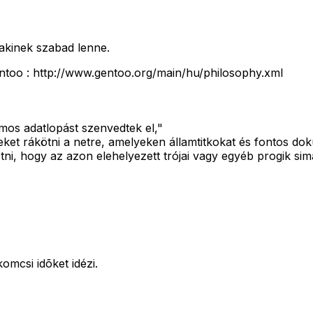
akinek szabad lenne.
ntoo : http://www.gentoo.org/main/hu/philosophy.xml
mos adatlopást szenvedtek el,"
ket rákötni a netre, amelyeken államtitkokat és fontos do
ötni, hogy az azon elehelyezett trójai vagy egyéb progik s
omcsi idõket idézi.