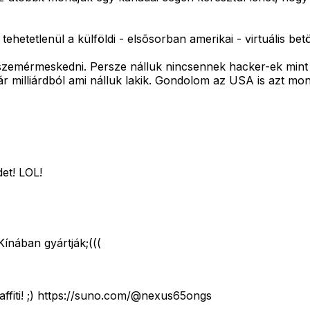
hetetlenül a külföldi - elsõsorban amerikai - virtuális bet
lszemérmeskedni. Persze nálluk nincsennek hacker-ek mint
pár milliárdból ami nálluk lakik. Gondolom az USA is azt m
et! LOL!
Kínában gyártják;(((
graffiti! ;) https://suno.com/@nexus65ongs