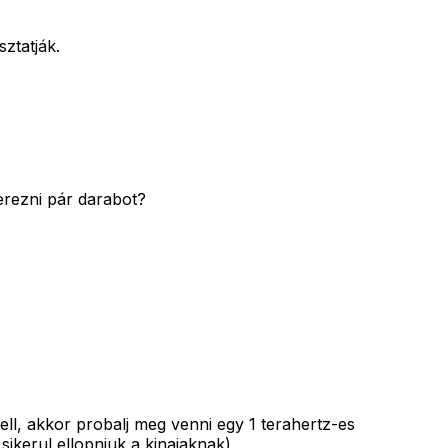
ztatják.
erezni pár darabot?
ll, akkor probalj meg venni egy 1 terahertz-es
sikerul ellopniuk a kinaiaknak)