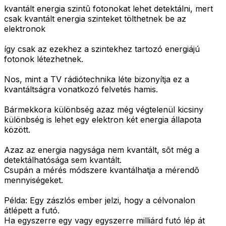
kvantált energia szintû fotonokat lehet detektálni, mert
csak kvantált energia szinteket tölthetnek be az
elektronok
így csak az ezekhez a szintekhez tartozó energiájú
fotonok létezhetnek.
Nos, mint a TV rádiótechnika léte bizonyítja ez a
kvantáltságra vonatkozó felvetés hamis.
Bármekkora különbség azaz még végtelenül kicsiny
különbség is lehet egy elektron két energia állapota
között.
Azaz az energia nagysága nem kvantált, sõt még a
detektálhatósága sem kvantált.
Csupán a mérés módszere kvantálhatja a mérendõ
mennyiségeket.
Példa: Egy zászlós ember jelzi, hogy a célvonalon
átlépett a futó.
Ha egyszerre egy vagy egyszerre milliárd futó lép át