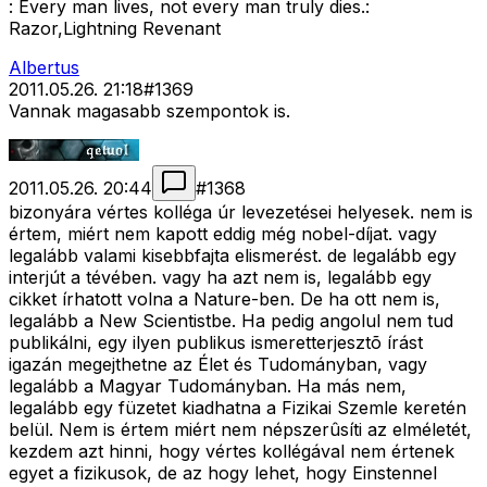
: Every man lives, not every man truly dies.:
Razor,Lightning Revenant
Albertus
2011.05.26. 21:18
#
1369
Vannak magasabb szempontok is.
2011.05.26. 20:44
#
1368
bizonyára vértes kolléga úr levezetései helyesek. nem is
értem, miért nem kapott eddig még nobel-díjat. vagy
legalább valami kisebbfajta elismerést. de legalább egy
interjút a tévében. vagy ha azt nem is, legalább egy
cikket írhatott volna a Nature-ben. De ha ott nem is,
legalább a New Scientistbe. Ha pedig angolul nem tud
publikálni, egy ilyen publikus ismeretterjesztõ írást
igazán megejthetne az Élet és Tudományban, vagy
legalább a Magyar Tudományban. Ha más nem,
legalább egy füzetet kiadhatna a Fizikai Szemle keretén
belül. Nem is értem miért nem népszerûsíti az elméletét,
kezdem azt hinni, hogy vértes kollégával nem értenek
egyet a fizikusok, de az hogy lehet, hogy Einstennel