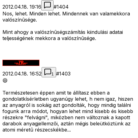
2012.04.18. 19:16
#
1404
Nos, lehet. Minden lehet. Mindennek van valamekkora
valószínûsége.
Mint ahogy a valószínûségszámítás kiindulási adatai
teljességének mekkora a valószínûsége.
2012.04.18. 16:52
#
1403
1
😄
Természetesen éppen amit te állítasz ebben a
gondolatkísérletben ugyanúgy lehet, h nem igaz, hiszen
az anyagról is sokáig azt gondolták, hogy mindig találni
fogunk arra módot, hogyan lehet mind kisebb és kisebb
részekre "felvágni", miközben nem változnak a kapott
darabok anyagjellemzõi, aztán mégis beleütköztünk az
atomi méretû részecskékbe...