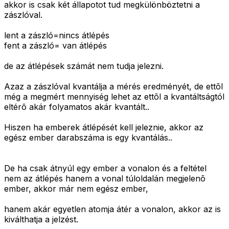
akkor is csak két állapotot tud megkülönböztetni a
zászlóval.
lent a zászló=nincs átlépés
fent a zászló= van átlépés
de az átlépések számát nem tudja jelezni.
Azaz a zászlóval kvantálja a mérés eredményét, de ettõl
még a megmért mennyiség lehet az ettõl a kvantáltságtól
eltérõ akár folyamatos akár kvantált..
Hiszen ha emberek átlépését kell jeleznie, akkor az
egész ember darabszáma is egy kvantálás..
De ha csak átnyúl egy ember a vonalon és a feltétel
nem az átlépés hanem a vonal túloldalán megjelenõ
ember, akkor már nem egész ember,
hanem akár egyetlen atomja átér a vonalon, akkor az is
kiválthatja a jelzést.