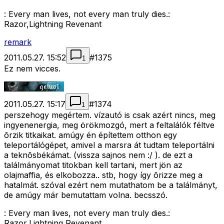
: Every man lives, not every man truly dies.:
Razor,Lightning Revenant
remark
2011.05.27. 15:52
#
1375
1
Ez nem vicces.
2011.05.27. 15:17
#
1374
1
perszehogy megértem. vízautó is csak azért nincs, meg
ingyenenergia, meg örökmozgó, mert a feltalálók féltve
õrzik titkaikat. amúgy én építettem otthon egy
teleportálógépet, amivel a marsra át tudtam teleportálni
a teknõsbékámat. (vissza sajnos nem :/ ). de ezt a
találmányomat titokban kell tartani, mert jön az
olajmaffia, és elkobozza.. stb, hogy így õrizze meg a
hatalmát. szóval ezért nem mutathatom be a találmányt,
de amúgy már bemutattam volna. becsszó.
: Every man lives, not every man truly dies.:
Razor,Lightning Revenant