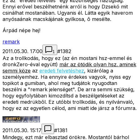
Ez az "eredeti felvetés" egy közönséges hazugság.
Ennyi erõvel beszélhetnénk arról is hogy Dzsekó mit
csinálhat mostanában. Ugyanis él. Látta egyik haverom
anyósaának macskájának gyilkosa, õ mesélte.
Árpád népe hej!
remark
2011.05.30. 17:00
#
1382
1
Az a trollkodás, hogy ez (az én mostani hsz-emmel és
dronkZero-éval együtt)
már az ötödik olyan hsz. aminek
semmi köze
az
eredeti felvetéshez
, kizárólag a
személyemhez. Ha ennyire érdekes vagyok, nyiss egy
topikot a gumiban, ahol meg tudjátok nyugodtan
beszélni a "remark jelenséget". De arra semmi szükség,
hogy egyfolytában kimozdítsd a beszélgetéseket az
eredeti medrükbõl. Ez utóbbi trollkodás, és nyilvánvaló,
hogy ez az egyetlen célod, ami miatt ide jársz a fórumra.
2011.05.30. 15:17
#
1381
Mindegy, ezt már elbasztad örökre. Mostantól bárhol