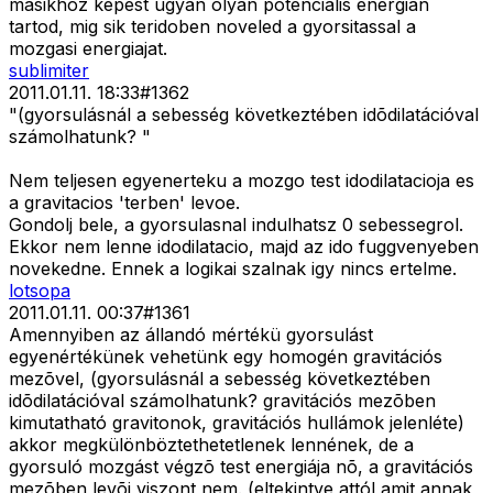
masikhoz kepest ugyan olyan potencialis energian
tartod, mig sik teridoben noveled a gyorsitassal a
mozgasi energiajat.
sublimiter
2011.01.11. 18:33
#
1362
"(gyorsulásnál a sebesség következtében idõdilatációval
számolhatunk? "
Nem teljesen egyenerteku a mozgo test idodilatacioja es
a gravitacios 'terben' levoe.
Gondolj bele, a gyorsulasnal indulhatsz 0 sebessegrol.
Ekkor nem lenne idodilatacio, majd az ido fuggvenyeben
novekedne. Ennek a logikai szalnak igy nincs ertelme.
lotsopa
2011.01.11. 00:37
#
1361
Amennyiben az állandó mértékü gyorsulást
egyenértékünek vehetünk egy homogén gravitációs
mezõvel, (gyorsulásnál a sebesség következtében
idõdilatációval számolhatunk? gravitációs mezõben
kimutatható
gravitonok, gravitációs hullámok jelenléte)
akkor megkülönböztethetetlenek lennének, de a
gyorsuló mozgást végzõ test energiája nõ, a gravitációs
mezõben levõi viszont nem. (eltekintve attól amit annak