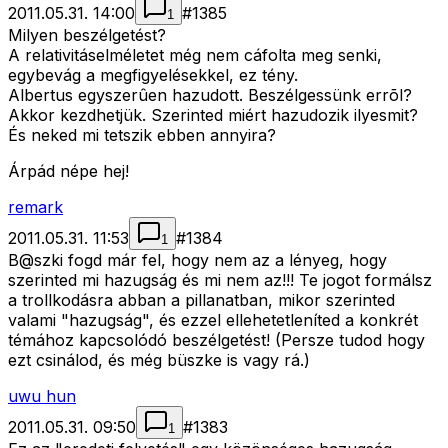
2011.05.31. 14:00
#
1385
1
Milyen beszélgetést?
A relativitáselméletet még nem cáfolta meg senki,
egybevág a megfigyelésekkel, ez tény.
Albertus egyszerûen hazudott. Beszélgessünk errõl?
Akkor kezdhetjük. Szerinted miért hazudozik ilyesmit?
És neked mi tetszik ebben annyira?
Árpád népe hej!
remark
2011.05.31. 11:53
#
1384
1
B@szki fogd már fel, hogy nem az a lényeg, hogy
szerinted mi hazugság és mi nem az!!! Te jogot formálsz
a trollkodásra abban a pillanatban, mikor szerinted
valami "hazugság", és ezzel ellehetetleníted a konkrét
témához kapcsolódó beszélgetést! (Persze tudod hogy
ezt csinálod, és még büszke is vagy rá.)
uwu hun
2011.05.31. 09:50
#
1383
1