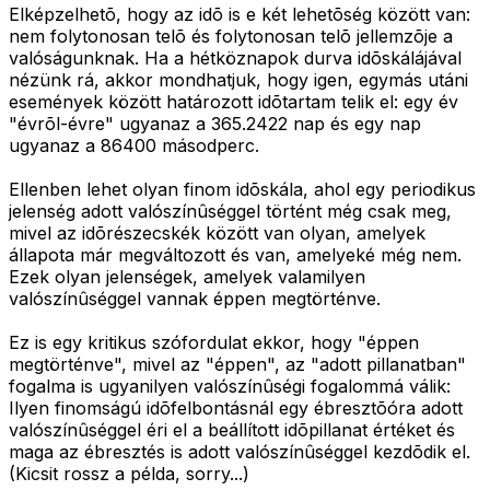
Elképzelhetõ, hogy az idõ is e két lehetõség között van:
nem folytonosan telõ és folytonosan telõ jellemzõje a
valóságunknak. Ha a hétköznapok durva idõskálájával
nézünk rá, akkor mondhatjuk, hogy igen, egymás utáni
események között határozott idõtartam telik el: egy év
"évrõl-évre" ugyanaz a 365.2422 nap és egy nap
ugyanaz a 86400 másodperc.
Ellenben lehet olyan finom idõskála, ahol egy periodikus
jelenség adott valószínûséggel történt még csak meg,
mivel az idõrészecskék között van olyan, amelyek
állapota már megváltozott és van, amelyeké még nem.
Ezek olyan jelenségek, amelyek valamilyen
valószínûséggel vannak éppen megtörténve.
Ez is egy kritikus szófordulat ekkor, hogy "éppen
megtörténve", mivel az "éppen", az "adott pillanatban"
fogalma is ugyanilyen valószínûségi fogalommá válik:
Ilyen finomságú idõfelbontásnál egy ébresztõóra adott
valószínûséggel éri el a beállított idõpillanat értéket és
maga az ébresztés is adott valószínûséggel kezdõdik el.
(Kicsit rossz a példa, sorry...)