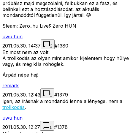
próbálsz majd megszólalni, felbukkan ez a fasz, és
belinkeli ezt a hozzászólásodat, az aktuális
mondandódtól függetlenül. Így jártál. 😛
Steam: Zero_hu Live!: Zero HUN
uwu hun
2011.05.30. 14:37
#
1380
2
Ez most nem az volt.
A trollkodás az olyan mint amikor kijelentem hogy hülye
vagy, és még ki is röhöglek.
Árpád népe hej!
remark
2011.05.30. 12:43
#
1379
1
Igen, az írásnak a mondandó lenne a lényege, nem a
trollkodás
.
uwu hun
2011.05.30. 12:27
#
1378
1