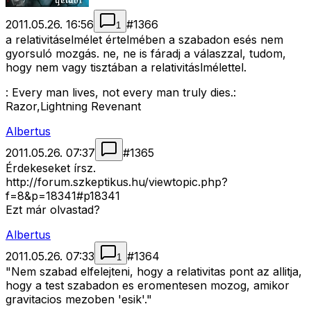
2011.05.26. 16:56
#
1366
1
a relativitáselmélet értelmében a szabadon esés nem
gyorsuló mozgás. ne, ne is fáradj a válaszzal, tudom,
hogy nem vagy tisztában a relativitáslmélettel.
: Every man lives, not every man truly dies.:
Razor,Lightning Revenant
Albertus
2011.05.26. 07:37
#
1365
Érdekeseket írsz.
http://forum.szkeptikus.hu/viewtopic.php?
f=8&p=18341#p18341
Ezt már olvastad?
Albertus
2011.05.26. 07:33
#
1364
1
"Nem szabad elfelejteni, hogy a relativitas pont az allitja,
hogy a test szabadon es eromentesen mozog, amikor
gravitacios mezoben 'esik'."