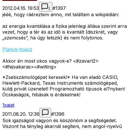
2012.04.16. 19:53
#
1397
1
jééé, hogy ráéreztem anno, mit találtam a wikipédián:
az energia kvantálása a fizika jelenlegi állása szerint arra
vezet, hogy a tér és az idõ is kvantált (diszkrét, vagy
„szemcsés”, ha úgy tetszik) és nem folytonos.
Planck-hossz
Akkor én most okos vagyok-e? <#zavart2>
<#fejvakaras>
<#wilting>
*Zsebszámológépet keresek!* Ha van eladó CASIO,
Hewlett-Packard, Texas Instruments számológéped,
küldj privát üzenetet! Programozható típusok el?nyben!
Ócskaságok, hibásak is érdekelnek!
1sajat
2011.08.20. 12:36
#
1396
Sok igazságod vagyon és köszönöm a segítségedet.
Viszont ha tényleg akarnál segíteni, nem angol-nyelvû