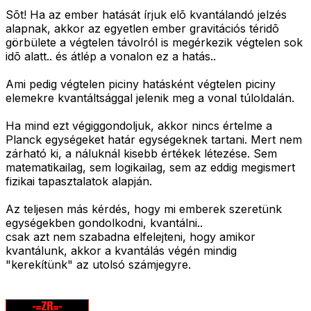
Sõt! Ha az ember hatását írjuk elõ kvantálandó jelzés
alapnak, akkor az egyetlen ember gravitációs téridõ
görbülete a végtelen távolról is megérkezik végtelen sok
idõ alatt.. és átlép a vonalon ez a hatás..
Ami pedig végtelen piciny hatásként végtelen piciny
elemekre kvantáltsággal jelenik meg a vonal túloldalán.
Ha mind ezt végiggondoljuk, akkor nincs értelme a
Planck egységeket határ egységeknek tartani. Mert nem
zárható ki, a náluknál kisebb értékek létezése. Sem
matematikailag, sem logikailag, sem az eddig megismert
fizikai tapasztalatok alapján.
Az teljesen más kérdés, hogy mi emberek szeretünk
egységekben gondolkodni, kvantálni..
csak azt nem szabadna elfelejteni, hogy amikor
kvantálunk, akkor a kvantálás végén mindig
"kerekítünk" az utolsó számjegyre.