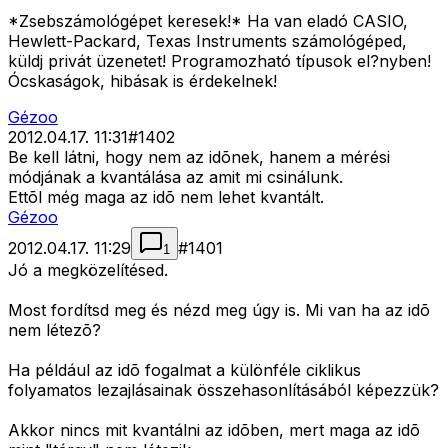
*Zsebszámológépet keresek!* Ha van eladó CASIO,
Hewlett-Packard, Texas Instruments számológéped,
küldj privát üzenetet! Programozható típusok el?nyben!
Ócskaságok, hibásak is érdekelnek!
Gézoo
2012.04.17. 11:31
#
1402
Be kell látni, hogy nem az idõnek, hanem a mérési
módjának a kvantálása az amit mi csinálunk.
Ettõl még maga az idõ nem lehet kvantált.
Gézoo
2012.04.17. 11:29
#
1401
1
Jó a megközelítésed.
Most fordítsd meg és nézd meg úgy is. Mi van ha az idõ
nem létezõ?
Ha például az idõ fogalmat a különféle ciklikus
folyamatos lezajlásainak összehasonlításából képezzük?
Akkor nincs mit kvantálni az idõben, mert maga az idõ