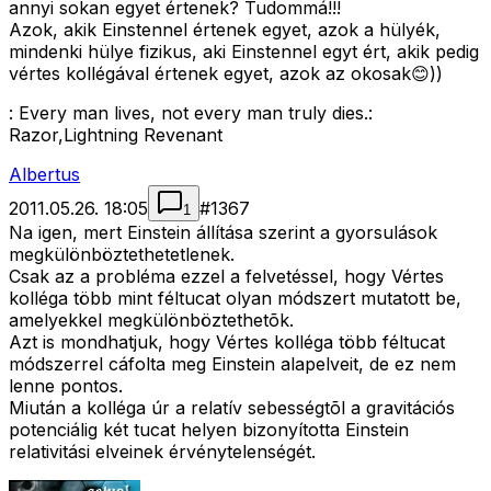
annyi sokan egyet értenek? Tudommá!!!
Azok, akik Einstennel értenek egyet, azok a hülyék,
mindenki hülye fizikus, aki Einstennel egyt ért, akik pedig
vértes kollégával értenek egyet, azok az okosak😊))
: Every man lives, not every man truly dies.:
Razor,Lightning Revenant
Albertus
2011.05.26. 18:05
#
1367
1
Na igen, mert Einstein állítása szerint a gyorsulások
megkülönböztethetetlenek.
Csak az a probléma ezzel a felvetéssel, hogy Vértes
kolléga több mint féltucat olyan módszert mutatott be,
amelyekkel megkülönböztethetõk.
Azt is mondhatjuk, hogy Vértes kolléga több féltucat
módszerrel cáfolta meg Einstein alapelveit, de ez nem
lenne pontos.
Miután a kolléga úr a relatív sebességtõl a gravitációs
potenciálig két tucat helyen bizonyította Einstein
relativitási elveinek érvénytelenségét.