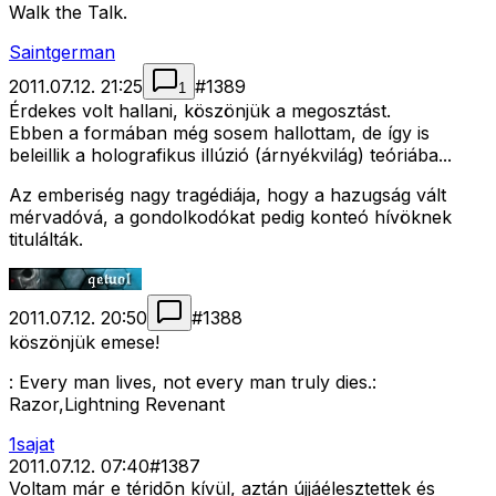
Walk the Talk.
Saintgerman
2011.07.12. 21:25
#
1389
1
Érdekes volt hallani, köszönjük a megosztást.
Ebben a formában még sosem hallottam, de így is
beleillik a holografikus illúzió (árnyékvilág) teóriába...
Az emberiség nagy tragédiája, hogy a hazugság vált
mérvadóvá, a gondolkodókat pedig konteó hívöknek
titulálták.
2011.07.12. 20:50
#
1388
köszönjük emese!
: Every man lives, not every man truly dies.:
Razor,Lightning Revenant
1sajat
2011.07.12. 07:40
#
1387
Voltam már e téridõn kívül, aztán újjáélesztettek és