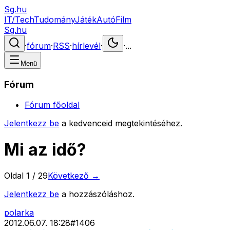
Sg.hu
IT/Tech
Tudomány
Játék
Autó
Film
Sg.hu
·
fórum
·
RSS
·
hírlevél
·
·
...
Menü
Fórum
Fórum főoldal
Jelentkezz be
a kedvenceid megtekintéséhez.
Mi az idő?
Oldal
1
/
29
Következő →
Jelentkezz be
a hozzászóláshoz.
polarka
2012.06.07. 18:28
#
1406