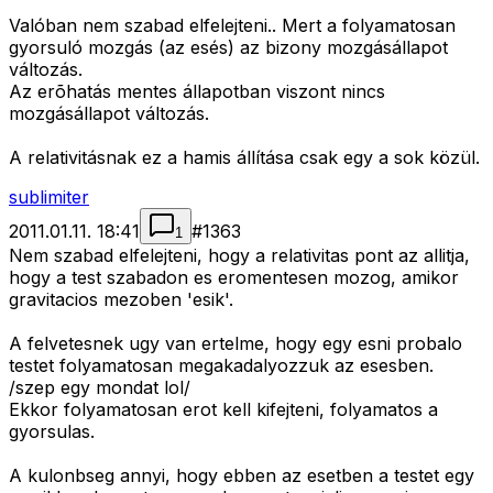
Valóban nem szabad elfelejteni.. Mert a folyamatosan
gyorsuló mozgás (az esés) az bizony mozgásállapot
változás.
Az erõhatás mentes állapotban viszont nincs
mozgásállapot változás.
A relativitásnak ez a hamis állítása csak egy a sok közül.
sublimiter
2011.01.11. 18:41
#
1363
1
Nem szabad elfelejteni, hogy a relativitas pont az allitja,
hogy a test szabadon es eromentesen mozog, amikor
gravitacios mezoben 'esik'.
A felvetesnek ugy van ertelme, hogy egy esni probalo
testet folyamatosan megakadalyozzuk az esesben.
/szep egy mondat lol/
Ekkor folyamatosan erot kell kifejteni, folyamatos a
gyorsulas.
A kulonbseg annyi, hogy ebben az esetben a testet egy