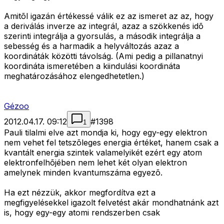
Amitõl igazán értékessé válik ez az ismeret az az, hogy
a deriválás inverze az integrál, azaz a szökkenés idõ
szerinti integrálja a gyorsulás, a második integrálja a
sebesség és a harmadik a helyváltozás azaz a
koordináták közötti távolság. (Ami pedig a pillanatnyi
koordináta ismeretében a kiindulási koordináta
meghatározásához elengedhetetlen.)
Gézoo
2012.04.17. 09:12
#
1398
1
Pauli tilalmi elve azt mondja ki, hogy egy-egy elektron
nem vehet fel tetszõleges energia értéket, hanem csak a
kvantált energia szintek valamelyikét ezért egy atom
elektronfelhõjében nem lehet két olyan elektron
amelynek minden kvantumszáma egyezõ.
Ha ezt nézzük, akkor megfordítva ezt a
megfigyelésekkel igazolt felvetést akár mondhatnánk azt
is, hogy egy-egy atomi rendszerben csak