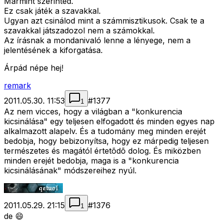
Mármint szerinted.
Ez csak játék a szavakkal.
Ugyan azt csinálod mint a számmisztikusok. Csak te a
szavakkal játszadozol nem a számokkal.
Az írásnak a mondanivaló lenne a lényege, nem a
jelentésének a kiforgatása.
Árpád népe hej!
remark
2011.05.30. 11:53
#
1377
1
Az nem vicces, hogy a világban a "konkurencia
kicsinálása" egy teljesen elfogadott és minden egyes nap
alkalmazott alapelv. És a tudomány meg minden erejét
bedobja, hogy bebizonyítsa, hogy ez márpedig teljesen
természetes és magától értetõdõ dolog. És miközben
minden erejét bedobja, maga is a "konkurencia
kicsinálásának" módszereihez nyúl.
2011.05.29. 21:15
#
1376
1
de 😄