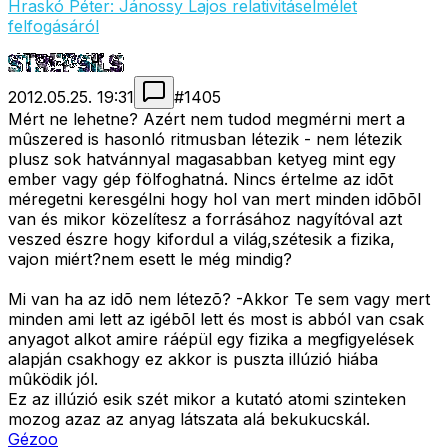
Hraskó Péter: Jánossy Lajos relativitáselmélet
felfogásáról
2012.05.25. 19:31
#
1405
Mért ne lehetne? Azért nem tudod megmérni mert a
mûszered is hasonló ritmusban létezik - nem létezik
plusz sok hatvánnyal magasabban ketyeg mint egy
ember vagy gép fölfoghatná. Nincs értelme az idõt
méregetni keresgélni hogy hol van mert minden idõbõl
van és mikor közelítesz a forrásához nagyítóval azt
veszed észre hogy kifordul a világ,szétesik a fizika,
vajon miért?nem esett le még mindig?
Mi van ha az idõ nem létezõ? -Akkor Te sem vagy mert
minden ami lett az igébõl lett és most is abból van csak
anyagot alkot amire ráépül egy fizika a megfigyelések
alapján csakhogy ez akkor is puszta illúzió hiába
mûködik jól.
Ez az illúzió esik szét mikor a kutató atomi szinteken
mozog azaz az anyag látszata alá bekukucskál.
Gézoo