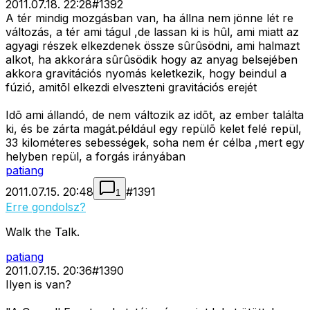
2011.07.18. 22:28
#
1392
A tér mindig mozgásban van, ha állna nem jönne lét re
változás, a tér ami tágul ,de lassan ki is hûl, ami miatt az
agyagi részek elkezdenek össze sûrûsödni, ami halmazt
alkot, ha akkorára sûrûsödik hogy az anyag belsejében
akkora gravitációs nyomás keletkezik, hogy beindul a
fúzió, amitõl elkezdi elveszteni gravitációs erejét
Idõ ami állandó, de nem változik az idõt, az ember találta
ki, és be zárta magát.például egy repülõ kelet felé repül,
33 kilométeres sebességek, soha nem ér célba ,mert egy
helyben repül, a forgás irányában
patiang
2011.07.15. 20:48
#
1391
1
Erre gondolsz?
Walk the Talk.
patiang
2011.07.15. 20:36
#
1390
Ilyen is van?