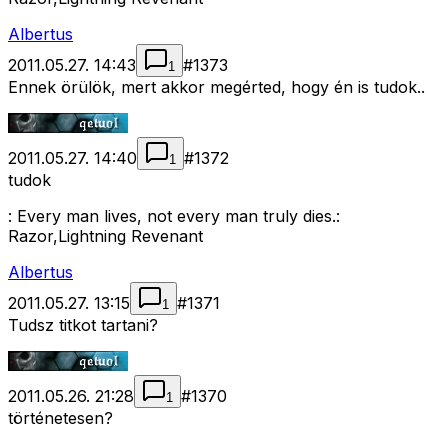
Albertus
2011.05.27. 14:43
#
1373
1
Ennek örülök, mert akkor megérted, hogy én is tudok..
2011.05.27. 14:40
#
1372
1
tudok
: Every man lives, not every man truly dies.:
Razor,Lightning Revenant
Albertus
2011.05.27. 13:15
#
1371
1
Tudsz titkot tartani?
2011.05.26. 21:28
#
1370
1
történetesen?