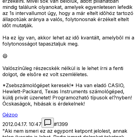
érzékelni. Mivel sok van belõlük, adott pillanatban
mindig találunk olyanokat, amelyek egyenletesen lefedik
az 1s intervallumot úgy, hogy a már eltelt idõhöz tartozó
állapotúak aránya a valós, folytonosnak érzékelt eltelt
idõt mutatják.
Ha ez így van, akkor lehet az idõ kvantált, amelybõl mi a
folytonosságot tapasztaljuk meg.
😄
Valószínûleg részecskék nélkül is le lehet írni a fenti
dolgot, de elsõre ez volt szemléletes.
*Zsebszámológépet keresek!* Ha van eladó CASIO,
Hewlett-Packard, Texas Instruments számológéped,
küldj privát üzenetet! Programozható típusok el?nyben!
Ócskaságok, hibásak is érdekelnek!
Gézoo
2012.04.17. 10:47
#
1399
"Aki nem ismeri ez az egypont ketpont jelolest, annak