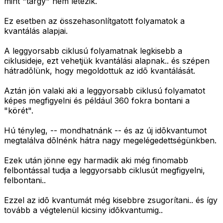
mint "tárgy" nem létezik.
Ez esetben az összehasonlítgatott folyamatok a
kvantálás alapjai.
A leggyorsabb ciklusú folyamatnak legkisebb a
ciklusideje, ezt vehetjük kvantálási alapnak.. és szépen
hátradõlünk, hogy megoldottuk az idõ kvantálását.
Aztán jön valaki aki a leggyorsabb ciklusú folyamatot
képes megfigyelni és például 360 fokra bontani a
"körét".
Hú tényleg, -- mondhatnánk -- és az új idõkvantumot
megtalálva dõlnénk hátra nagy megelégedettségünkben.
Ezek után jönne egy harmadik aki még finomabb
felbontással tudja a leggyorsabb ciklusút megfigyelni,
felbontani..
Ezzel az idõ kvantumát még kisebbre zsugorítani.. és így
tovább a végtelenül kicsiny idõkvantumig..