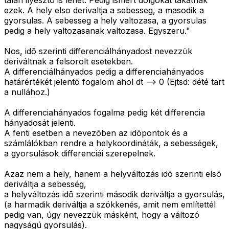
talan ilyeszto is lehet. Pedig ismert dolgokat takatnak
ezek. A hely elso derivaltja a sebesseg, a masodik a
gyorsulas. A sebesseg a hely valtozasa, a gyorsulas
pedig a hely valtozasanak valtozasa. Egyszeru."
Nos, idõ szerinti differenciálhányadost nevezzük
deriváltnak a felsorolt esetekben.
A differenciálhányados pedig a differenciahányados
határértékét jelentõ fogalom ahol dt --> 0 (Ejtsd: dété tart
a nullához.)
A differenciahányados fogalma pedig két differencia
hányadosát jelenti.
A fenti esetben a nevezõben az idõpontok és a
számlálókban rendre a helykoordináták, a sebességek,
a gyorsulások differenciái szerepelnek.
Azaz nem a hely, hanem a helyváltozás idõ szerinti elsõ
deriváltja a sebesség,
a helyváltozás idõ szerinti második deriváltja a gyorsulás,
(a harmadik deriváltja a szökkenés, amit nem említettél
pedig van, úgy nevezzük másként, hogy a változó
nagyságú gyorsulás).