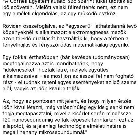
"A Cornell Egyetem kutatói szó szerint lukat ütöttek az
idõ szövetén. Mielõtt valaki félreértené: nem, ez nem
egy elméleti elgondolás, ez egy mûködõ eszköz.
Röviden összefoglalva, az "egyszerû" láthatatlanná tevõ
köpenyeknél is alkalmazott elektromágneses mezõk
azon tér-idõ dualitását használták ki, hogy a térben a
fényelhajlás és fényszóródás matematikailag egyenlõ.
Egy fokkal érthetõbben (bár kevésbé tudományosan)
megfogalmazva azt is mondhatnánk, hogy
"idõlencséket" hoztak létre, melyek együttes
alkalmazásával - és most jön az ésszel fel nem fogható
rész - el tudnak rejteni egyes eseményeket az idõ szeme
elõl, vagyis az idõn kívülre tolják.
Az, hogy ez pontosan mit jelent, és hogy milyen érzés
idõn kívül létezni, még valószínûleg egy ideig senki nem
fogja megtapasztalni, mivel a kísérlet során mindössze
120 nanosecundumig voltak képesek fenntartani ezt az
állapotot, és a jelenlegi technológia elméleti határa is
megáll néhány mikrosecundumnál."