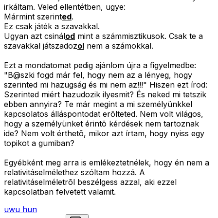
irkáltam. Veled ellentétben, ugye:
Mármint szerint
ed
.
Ez csak játék a szavakkal.
Ugyan azt csinál
od
mint a számmisztikusok. Csak te a
szavakkal játszadoz
ol
nem a számokkal.
Ezt a mondatomat pedig ajánlom újra a figyelmedbe:
"B@szki fogd már fel, hogy nem az a lényeg, hogy
szerinted mi hazugság és mi nem az!!!" Hiszen ezt írod:
Szerinted miért hazudozik ilyesmit? És neked mi tetszik
ebben annyira?
Te már megint a mi személyünkkel
kapcsolatos álláspontodat erõlteted. Nem volt világos,
hogy a személyünket érintõ kérdések nem tartoznak
ide? Nem volt érthetõ, mikor azt írtam, hogy nyiss egy
topikot a gumiban?
Egyébként meg arra is emlékeztetnélek, hogy én nem a
relativitáselmélethez szóltam hozzá. A
relativitáselméletrõl beszélgess azzal, aki ezzel
kapcsolatban felvetett valamit.
uwu hun