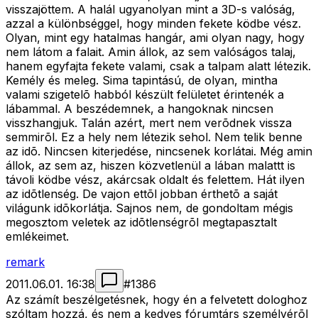
visszajöttem. A halál ugyanolyan mint a 3D-s valóság,
azzal a különbséggel, hogy minden fekete ködbe vész.
Olyan, mint egy hatalmas hangár, ami olyan nagy, hogy
nem látom a falait. Amin állok, az sem valóságos talaj,
hanem egyfajta fekete valami, csak a talpam alatt létezik.
Kemély és meleg. Sima tapintású, de olyan, mintha
valami szigetelõ habból készült felületet érintenék a
lábammal. A beszédemnek, a hangoknak nincsen
visszhangjuk. Talán azért, mert nem verõdnek vissza
semmirõl. Ez a hely nem létezik sehol. Nem telik benne
az idõ. Nincsen kiterjedése, nincsenek korlátai. Még amin
állok, az sem az, hiszen közvetlenül a lában malattt is
távoli ködbe vész, akárcsak oldalt és felettem. Hát ilyen
az idõtlenség. De vajon ettõl jobban érthetõ a saját
világunk idõkorlátja. Sajnos nem, de gondoltam mégis
megosztom veletek az idõtlenségrõl megtapasztalt
emlékeimet.
remark
2011.06.01. 16:38
#
1386
Az számít beszélgetésnek, hogy én a felvetett dologhoz
szóltam hozzá, és nem a kedves fórumtárs személyérõl