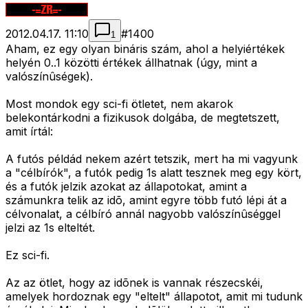
2012.04.17. 11:10
#
1400
1
Aham, ez egy olyan bináris szám, ahol a helyiértékek
helyén 0..1 közötti értékek állhatnak (úgy, mint a
valószínûségek).
Most mondok egy sci-fi ötletet, nem akarok
belekontárkodni a fizikusok dolgába, de megtetszett,
amit írtál:
A futós példád nekem azért tetszik, mert ha mi vagyunk
a "célbírók", a futók pedig 1s alatt tesznek meg egy kört,
és a futók jelzik azokat az állapotokat, amint a
számunkra telik az idõ, amint egyre több futó lépi át a
célvonalat, a célbíró annál nagyobb valószínûséggel
jelzi az 1s elteltét.
Ez sci-fi.
Az az ötlet, hogy az idõnek is vannak részecskéi,
amelyek hordoznak egy "eltelt" állapotot, amit mi tudunk