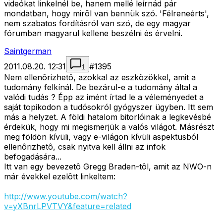
videókat linkelnél be, hanem mellé leírnád pár
mondatban, hogy mirõl van bennük szó. 'Félreneérts',
nem szabatos fordításról van szó, de egy magyar
fórumban magyarul kellene beszélni és érvelni.
Saintgerman
2011.08.20. 12:31
#
1395
1
Nem ellenôrizhetô, azokkal az eszközökkel, amit a
tudomány felkínál. De bezárul-e a tudomány által a
valódi tudás ? Épp az imént írtad le a véleményedet a
saját topikodon a tudósokról gyógyszer ügyben. Itt sem
más a helyzet. A földi hatalom bitorlóinak a legkevésbé
érdekük, hogy mi megismerjük a valós világot. Másrészt
meg földön kívüli, vagy e-világon kívüli aspektusból
ellenôrizhetô, csak nyitva kell állni az infok
befogadására...
Itt van egy bevezetô Gregg Braden-tôl, amit az NWO-n
már évekkel ezelôtt linkeltem:
http://www.youtube.com/watch?
v=yXBnrLPVTVY&feature=related