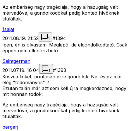
Az emberiség nagy tragédiája, hogy a hazugság vált
mérvadóvá, a gondolkodókat pedig konteó hívöknek
titulálták.
1sajat
2011.08.19. 21:52
#
1394
1
Igen, én is olvastam. Meglepõ, de elgondolkodtató. Csak
éppen nem ellenõrizhetõ.
Saintgerman
2011.07.19. 16:04
#
1393
1
Köszi a linket, pontosan erre gondolok. Na, és ez már
elég "todományos" ?
Ezután talán már azt sem kell újra megkérdezned, hogy
mit honnan todok.
Az emberiség nagy tragédiája, hogy a hazugság vált
mérvadóvá, a gondolkodókat pedig konteó hívöknek
titulálták.
bergerj