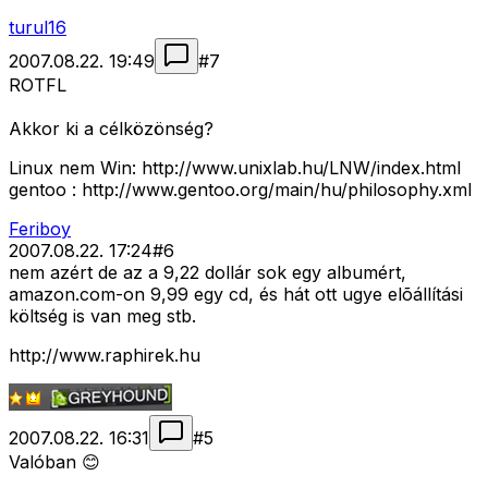
turul16
2007.08.22. 19:49
#
7
ROTFL
Akkor ki a célközönség?
Linux nem Win: http://www.unixlab.hu/LNW/index.html
gentoo : http://www.gentoo.org/main/hu/philosophy.xml
Feriboy
2007.08.22. 17:24
#
6
nem azért de az a 9,22 dollár sok egy albumért,
amazon.com-on 9,99 egy cd, és hát ott ugye elõállítási
költség is van meg stb.
http://www.raphirek.hu
2007.08.22. 16:31
#
5
Valóban 😊