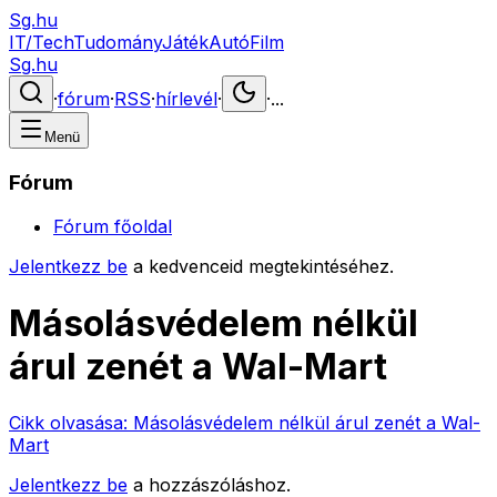
Sg.hu
IT/Tech
Tudomány
Játék
Autó
Film
Sg.hu
·
fórum
·
RSS
·
hírlevél
·
·
...
Menü
Fórum
Fórum főoldal
Jelentkezz be
a kedvenceid megtekintéséhez.
Másolásvédelem nélkül
árul zenét a Wal-Mart
Cikk olvasása:
Másolásvédelem nélkül árul zenét a Wal-
Mart
Jelentkezz be
a hozzászóláshoz.