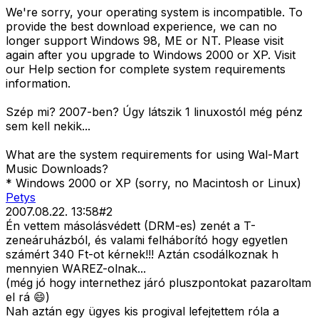
We're sorry, your operating system is incompatible. To
provide the best download experience, we can no
longer support Windows 98, ME or NT. Please visit
again after you upgrade to Windows 2000 or XP. Visit
our Help section for complete system requirements
information.
Szép mi? 2007-ben? Úgy látszik 1 linuxostól még pénz
sem kell nekik...
What are the system requirements for using Wal-Mart
Music Downloads?
* Windows 2000 or XP (sorry, no Macintosh or Linux)
Petys
2007.08.22. 13:58
#
2
Én vettem másolásvédett (DRM-es) zenét a T-
zeneáruházból, és valami felháborító hogy egyetlen
számért 340 Ft-ot kérnek!!! Aztán csodálkoznak h
mennyien WAREZ-olnak...
(még jó hogy internethez járó pluszpontokat pazaroltam
el rá 😄)
Nah aztán egy ügyes kis progival lefejtettem róla a