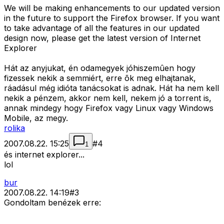
We will be making enhancements to our updated version
in the future to support the Firefox browser. If you want
to take advantage of all the features in our updated
design now, please get the latest version of Internet
Explorer
Hát az anyjukat, én odamegyek jóhiszemûen hogy
fizessek nekik a semmiért, erre õk meg elhajtanak,
ráadásul még idióta tanácsokat is adnak. Hát ha nem kell
nekik a pénzem, akkor nem kell, nekem jó a torrent is,
annak mindegy hogy Firefox vagy Linux vagy Windows
Mobile, az megy.
rolika
2007.08.22. 15:25
#
4
1
és internet explorer...
lol
bur
2007.08.22. 14:19
#
3
Gondoltam benézek erre: