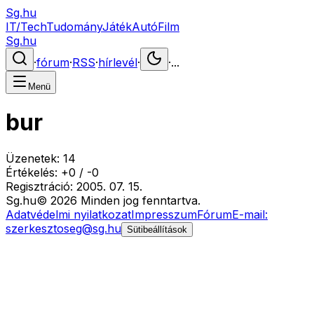
Sg.hu
IT/Tech
Tudomány
Játék
Autó
Film
Sg.hu
·
fórum
·
RSS
·
hírlevél
·
·
...
Menü
bur
Üzenetek:
14
Értékelés:
+
0
/
-
0
Regisztráció:
2005. 07. 15.
Sg
.hu
©
2026
Minden jog fenntartva.
Adatvédelmi nyilatkozat
Impresszum
Fórum
E-mail:
szerkesztoseg@sg.hu
Sütibeállítások