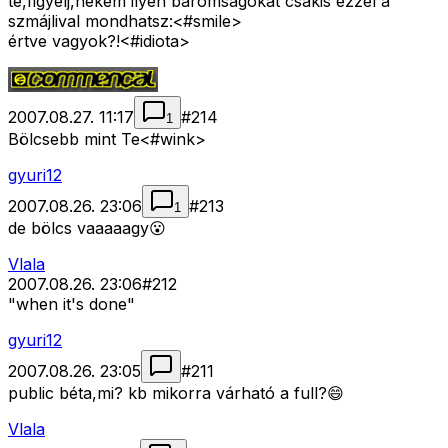
te,figyelj,nekem ilyen baromságokat csakis ezzel a
szmájlival mondhatsz:<#smile>
értve vagyok?!<#idiota>
2007.08.27. 11:17
#
214
1
Bölcsebb mint Te<#wink>
gyuri12
2007.08.26. 23:06
#
213
1
de bölcs vaaaaagy😮
Vlala
2007.08.26. 23:06
#
212
"when it's done"
gyuri12
2007.08.26. 23:05
#
211
public béta,mi? kb mikorra várható a full?😄
Vlala