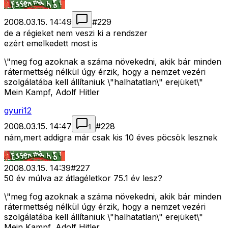
2008.03.15. 14:49
#
229
de a régieket nem veszi ki a rendszer
ezért emelkedett most is
\"meg fog azoknak a száma növekedni, akik bár minden
rátermettség nélkül úgy érzik, hogy a nemzet vezéri
szolgálatába kell állítaniuk \"halhatatlan\" erejüket\"
Mein Kampf, Adolf Hitler
gyuri12
2008.03.15. 14:47
#
228
1
nám,mert addigra már csak kis 10 éves pöcsök lesznek
2008.03.15. 14:39
#
227
50 év múlva az átlagéletkor 75.1 év lesz?
\"meg fog azoknak a száma növekedni, akik bár minden
rátermettség nélkül úgy érzik, hogy a nemzet vezéri
szolgálatába kell állítaniuk \"halhatatlan\" erejüket\"
Mein Kampf, Adolf Hitler