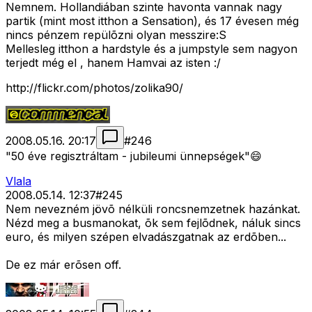
Nemnem. Hollandiában szinte havonta vannak nagy
partik (mint most itthon a Sensation), és 17 évesen még
nincs pénzem repülõzni olyan messzire:S
Mellesleg itthon a hardstyle és a jumpstyle sem nagyon
terjedt még el , hanem Hamvai az isten :/
http://flickr.com/photos/zolika90/
2008.05.16. 20:17
#
246
"50 éve regisztráltam - jubileumi ünnepségek"😄
Vlala
2008.05.14. 12:37
#
245
Nem nevezném jövõ nélküli roncsnemzetnek hazánkat.
Nézd meg a busmanokat, õk sem fejlõdnek, náluk sincs
euro, és milyen szépen elvadászgatnak az erdõben...
De ez már erõsen off.