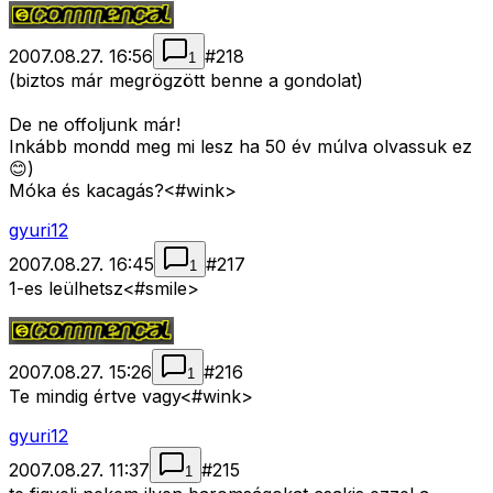
2007.08.27. 16:56
#
218
1
(biztos már megrögzött benne a gondolat)
De ne offoljunk már!
Inkább mondd meg mi lesz ha 50 év múlva olvassuk ez
😊)
Móka és kacagás?<#wink>
gyuri12
2007.08.27. 16:45
#
217
1
1-es leülhetsz<#smile>
2007.08.27. 15:26
#
216
1
Te mindig értve vagy<#wink>
gyuri12
2007.08.27. 11:37
#
215
1