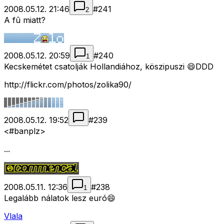
2008.05.12. 21:46
#
241
2
A fû miatt?
2008.05.12. 20:59
#
240
1
Kecskemétet csatolják Hollandiához, köszipuszi 😄DDD
http://flickr.com/photos/zolika90/
2008.05.12. 19:52
#
239
<#banplz>
...
2008.05.11. 12:36
#
238
1
Legalább nálatok lesz euró😄
Vlala