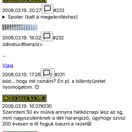
2008.03.19. 20:27
#
233
Spoiler (katt a megjelenítéshez)
2008.03.19. 18:02
#
232
ódivatú<#banplz>
...
Vlala
2008.03.19. 17:26
#
231
2
ööö... hogy mit csinálni? Én pl. a billentyûzetet
nyomogatom. 😊
2008.03.19. 16:37
#
230
Szerintem 50 év múlva annyira hétköznapi lesz az sg,
mint nagyszüleinknek a déli harangszó, úgyhogy szvsz
200 évesen is itt fogjuk baszni a rezet😄