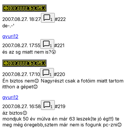
2007.08.27. 18:27
#
222
1
de-.-'
gyuri12
2007.08.27. 17:55
#
221
1
és az sg miatt nem is?😮
2007.08.27. 17:10
#
220
1
Én biztos nem😊 Nagyrészt csak a fotóim miatt tartom
itthon a gépet😊
gyuri12
2007.08.27. 16:58
#
219
1
áz biztos😊
mondjuk 50 év múlva én már 63 leszek(te jó ég!!!) te
meg még öregebb,sztem már nem is fogunk pc-zni😊