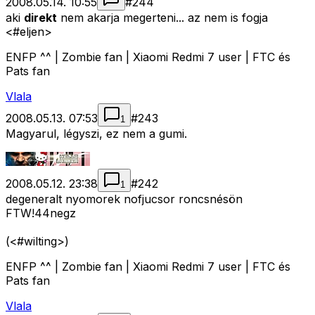
2008.05.14. 10:55
#
244
aki
direkt
nem akarja megerteni... az nem is fogja
<#eljen>
ENFP ^^ | Zombie fan | Xiaomi Redmi 7 user | FTC és
Pats fan
Vlala
2008.05.13. 07:53
#
243
1
Magyarul, légyszi, ez nem a gumi.
2008.05.12. 23:38
#
242
1
degeneralt nyomorek nofjucsor roncsnésön
FTW!44negz
(<#wilting>
)
ENFP ^^ | Zombie fan | Xiaomi Redmi 7 user | FTC és
Pats fan
Vlala