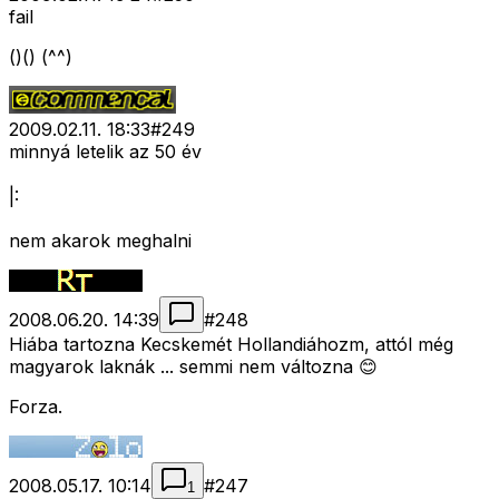
fail
()() (^^)
2009.02.11. 18:33
#
249
minnyá letelik az 50 év
|:
nem akarok meghalni
2008.06.20. 14:39
#
248
Hiába tartozna Kecskemét Hollandiáhozm, attól még
magyarok laknák ... semmi nem változna 😊
Forza.
2008.05.17. 10:14
#
247
1