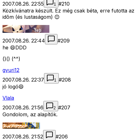
2007.08.26. 22:55
#
210
1
Közkívánatra készült. Ez még csak béta, erre futotta az
idõm (és lustaságom) 😊
2007.08.26. 22:44
#
209
he 😄DDD
()() (^^)
gyuri12
2007.08.26. 22:37
#
208
1
jó logó😄
Vlala
2007.08.26. 21:56
#
207
2
Gondolom, az alapítók.
2007.08.26. 21:52
#
206