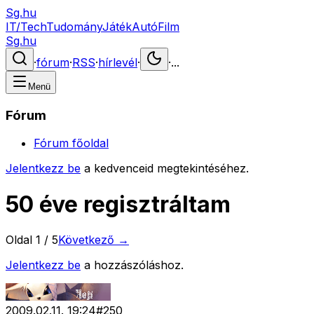
Sg.hu
IT/Tech
Tudomány
Játék
Autó
Film
Sg.hu
·
fórum
·
RSS
·
hírlevél
·
·
...
Menü
Fórum
Fórum főoldal
Jelentkezz be
a kedvenceid megtekintéséhez.
50 éve regisztráltam
Oldal
1
/
5
Következő →
Jelentkezz be
a hozzászóláshoz.
2009.02.11. 19:24
#
250