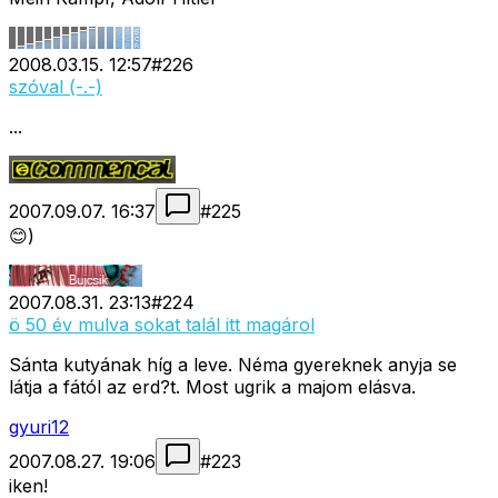
2008.03.15. 12:57
#
226
szóval (-.-)
...
2007.09.07. 16:37
#
225
😊)
2007.08.31. 23:13
#
224
ö 50 év mulva sokat talál itt magárol
Sánta kutyának híg a leve. Néma gyereknek anyja se
látja a fától az erd?t. Most ugrik a majom elásva.
gyuri12
2007.08.27. 19:06
#
223
iken!