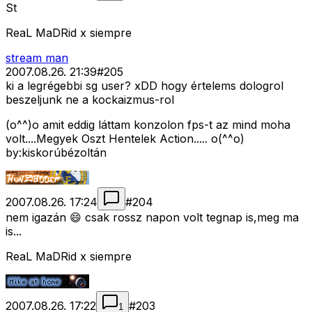
St
ReaL MaDRid x siempre
stream man
2007.08.26. 21:39
#
205
ki a legrégebbi sg user? xDD hogy értelems dologrol
beszeljunk ne a kockaizmus-rol
(o^^)o amit eddig láttam konzolon fps-t az mind moha
volt....Megyek Oszt Hentelek Action..... o(^^o)
by:kiskorúbézoltán
2007.08.26. 17:24
#
204
nem igazán 😄 csak rossz napon volt tegnap is,meg ma
is...
ReaL MaDRid x siempre
2007.08.26. 17:22
#
203
1