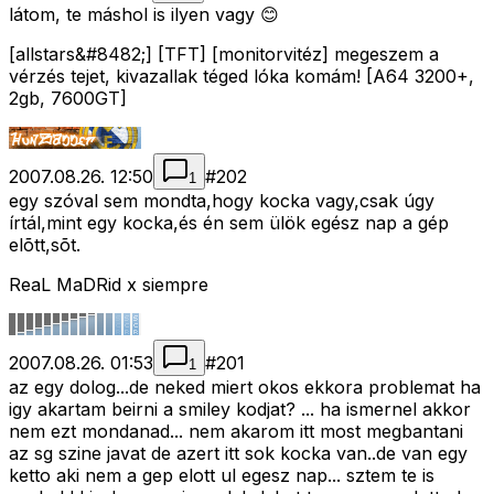
látom, te máshol is ilyen vagy 😊
[allstars&#8482;] [TFT] [monitorvitéz] megeszem a
vérzés tejet, kivazallak téged lóka komám! [A64 3200+,
2gb, 7600GT]
2007.08.26. 12:50
#
202
1
egy szóval sem mondta,hogy kocka vagy,csak úgy
írtál,mint egy kocka,és én sem ülök egész nap a gép
elõtt,sõt.
ReaL MaDRid x siempre
2007.08.26. 01:53
#
201
1
az egy dolog...de neked miert okos ekkora problemat ha
igy akartam beirni a smiley kodjat? ... ha ismernel akkor
nem ezt mondanad... nem akarom itt most megbantani
az sg szine javat de azert itt sok kocka van..de van egy
ketto aki nem a gep elott ul egesz nap... sztem te is