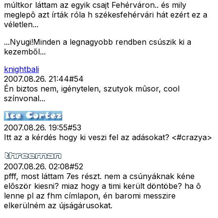
múltkor láttam az egyik csajt Fehérváron.. és mily
meglepõ azt írták róla h székesfehérvári hát ezért ez a
véletlen...
...Nyugi!Minden a legnagyobb rendben csúszik ki a
kezemből...
knightbali
2007.08.26. 21:44
#
54
Én biztos nem, igénytelen, szutyok mûsor, cool
színvonal...
2007.08.26. 19:55
#
53
Itt az a kérdés hogy ki veszi fel az adásokat? <#crazya>
2007.08.26. 02:08
#
52
pfff, most láttam 7es részt. nem a csúnyáknak kéne
elõször kiesni? miaz hogy a timi került döntöbe? ha õ
lenne pl az fhm címlapon, én baromi messzire
elkerülném az újságárusokat.