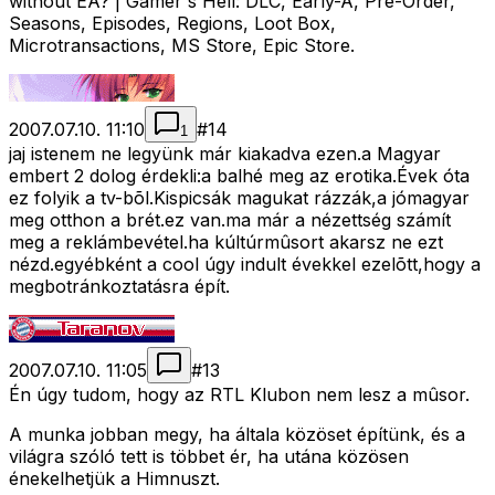
without EA? | Gamer's Hell: DLC, Early-A, Pre-Order,
Seasons, Episodes, Regions, Loot Box,
Microtransactions, MS Store, Epic Store.
2007.07.10. 11:10
#
14
1
jaj istenem ne legyünk már kiakadva ezen.a Magyar
embert 2 dolog érdekli:a balhé meg az erotika.Évek óta
ez folyik a tv-bõl.Kispicsák magukat rázzák,a jómagyar
meg otthon a brét.ez van.ma már a nézettség számít
meg a reklámbevétel.ha kúltúrmûsort akarsz ne ezt
nézd.egyébként a cool úgy indult évekkel ezelõtt,hogy a
megbotránkoztatásra épít.
2007.07.10. 11:05
#
13
Én úgy tudom, hogy az RTL Klubon nem lesz a mûsor.
A munka jobban megy, ha általa közöset építünk, és a
világra szóló tett is többet ér, ha utána közösen
énekelhetjük a Himnuszt.