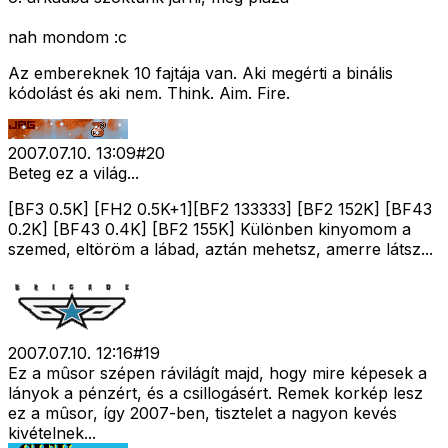
nah mondom :c
Az embereknek 10 fajtája van. Aki megérti a binális
kódolást és aki nem. Think. Aim. Fire.
2007.07.10. 13:09
#
20
Beteg ez a világ...
[BF3 0.5K] [FH2 0.5K+1][BF2 133333] [BF2 152K] [BF43
0.2K] [BF43 0.4K] [BF2 155K] Különben kinyomom a
szemed, eltöröm a lábad, aztán mehetsz, amerre látsz...
2007.07.10. 12:16
#
19
Ez a mûsor szépen rávilágít majd, hogy mire képesek a
lányok a pénzért, és a csillogásért. Remek korkép lesz
ez a mûsor, így 2007-ben, tisztelet a nagyon kevés
kivételnek...