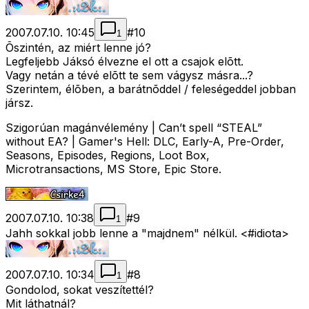
2007.07.10. 10:45
#
10
1
Õszintén, az miért lenne jó?
Legfeljebb Jáksó élvezne el ott a csajok elõtt.
Vagy netán a tévé elõtt te sem vágysz másra...?
Szerintem, élõben, a barátnõddel / feleségeddel jobban
jársz.
Szigorúan magánvélemény | Can’t spell “STEAL”
without EA? | Gamer's Hell: DLC, Early-A, Pre-Order,
Seasons, Episodes, Regions, Loot Box,
Microtransactions, MS Store, Epic Store.
2007.07.10. 10:38
#
9
1
Jahh sokkal jobb lenne a "majdnem" nélkül. <#idiota>
2007.07.10. 10:34
#
8
1
Gondolod, sokat veszítettél?
Mit láthatnál?