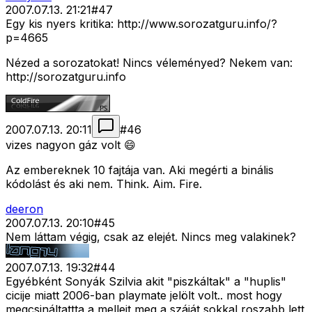
2007.07.13. 21:21
#
47
Egy kis nyers kritika: http://www.sorozatguru.info/?
p=4665
Nézed a sorozatokat! Nincs véleményed? Nekem van:
http://sorozatguru.info
2007.07.13. 20:11
#
46
vizes nagyon gáz volt 😄
Az embereknek 10 fajtája van. Aki megérti a binális
kódolást és aki nem. Think. Aim. Fire.
deeron
2007.07.13. 20:10
#
45
Nem láttam végig, csak az elejét. Nincs meg valakinek?
2007.07.13. 19:32
#
44
Egyébként Sonyák Szilvia akit "piszkáltak" a "huplis"
cicije miatt 2006-ban playmate jelölt volt.. most hogy
megcsináltattta a melleit meg a száját sokkal roszabb lett