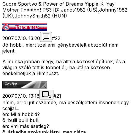
Cuore Sportivo & Power of Dreams Yippie-Ki-Yay
Mother F*****! PS3 ID: Janos1982 (US),Johnny1982
(UK),JohnnySmith82 (HUN)
2007.07.10. 13:20
#
22
Jó hobbi, mert szellemi igénybevételt abszolút nem
jelent.
A munka jobban megy, ha általa közöset építünk, és a
világra szóló tett is többet ér, ha utána közösen
énekelhetjük a Himnuszt.
2007.07.10. 13:18
#
21
1
hmm, errõl jut eszembe, ma beszélgettem msnenen egy
csajjal...
én: Mi a hobbid?
õ: bulii buliii buliii
én: vmi más esetleg?
õ: árkádba szoktunk járni, meg pláza