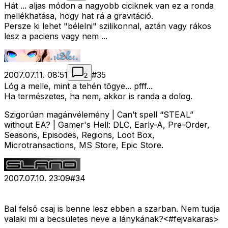
Hát ... aljas módon a nagyobb ciciknek van ez a ronda
mellékhatása, hogy hat rá a gravitáció.
Persze ki lehet "bélelni" szilikonnal, aztán vagy rákos
lesz a paciens vagy nem ...
2007.07.11. 08:51
#
35
2
Lóg a melle, mint a tehén tõgye... pfff...
Ha természetes, ha nem, akkor is randa a dolog.
Szigorúan magánvélemény | Can’t spell “STEAL”
without EA? | Gamer's Hell: DLC, Early-A, Pre-Order,
Seasons, Episodes, Regions, Loot Box,
Microtransactions, MS Store, Epic Store.
2007.07.10. 23:09
#
34
Bal felsõ csaj is benne lesz ebben a szarban. Nem tudja
valaki mi a becsületes neve a lánykának?<#fejvakaras>