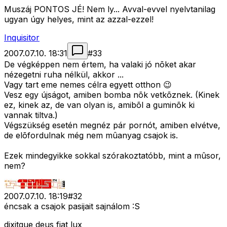
Muszáj PONTOS JÉ! Nem ly... Avval-evvel nyelvtanilag
ugyan úgy helyes, mint az azzal-ezzel!
Inquisitor
2007.07.10. 18:31
#
33
De végképpen nem értem, ha valaki jó nõket akar
nézegetni ruha nélkül, akkor ...
Vagy tart eme nemes célra egyett otthon 😉
Vesz egy újságot, amiben bomba nõk vetkõznek. (Kinek
ez, kinek az, de van olyan is, amibõl a guminõk ki
vannak tiltva.)
Végszükség esetén megnéz pár pornót, amiben elvétve,
de elõfordulnak még nem mûanyag csajok is.
Ezek mindegyikke sokkal szórakoztatóbb, mint a mûsor,
nem?
2007.07.10. 18:19
#
32
éncsak a csajok pasijait sajnálom :S
dixitque deus fiat lux