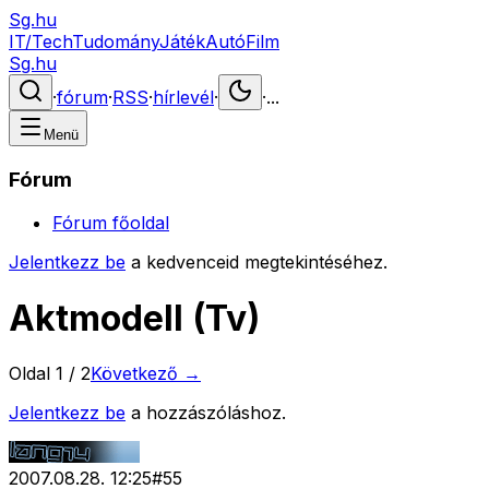
Sg.hu
IT/Tech
Tudomány
Játék
Autó
Film
Sg.hu
·
fórum
·
RSS
·
hírlevél
·
·
...
Menü
Fórum
Fórum főoldal
Jelentkezz be
a kedvenceid megtekintéséhez.
Aktmodell (Tv)
Oldal
1
/
2
Következő →
Jelentkezz be
a hozzászóláshoz.
2007.08.28. 12:25
#
55