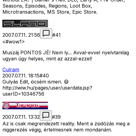
Seasons, Episodes, Regions, Loot Box,
Microtransactions, MS Store, Epic Store.
2007.07.11. 21:56
#
41
<#wow1>
Muszáj PONTOS JÉ! Nem ly... Avval-evvel nyelvtanilag
ugyan úgy helyes, mint az azzal-ezzel!
Culram
2007.07.11. 18:15
#
40
Gulyás Edit, öcsém ismeri. 😄
http://iwiw.hu/pages/user/userdata.jsp?
userID=10346756
2007.07.11. 13:32
#
39
Az is csak megrendezett reality. Ment a zsidózás meg a
niggerezés végig, értelmesnek nem mondanám.