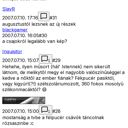
SlayR
2007.07.10. 17:16
#
31
augusztustól lezsnek az új részek
blackgamer
2007.07.10. 16:05
#
30
a csajokról legalább van kép?
Inquisitor
2007.07.10. 15:07
#
29
1
Hehehe, ilyen mûsort (hál' Istennek) nem sikerült
látnom, de melikytõl megy el nagyobb valószínûséggel a
kedve a nõktõl az ember fiának? Fékpucér pasiktól,
vagy kigyúrt(?!) szétszoláriumozott, 360 fokos mosolyû
szilikonmacáktól? 😄
2007.07.10. 15:00
#
28
1
mostanság a tvbe a félpucér csávók táncolnak
rózsaszinbe :c