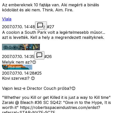
Az embereknek 10 fajtája van. Aki megérti a binális
kódolást és aki nem. Think. Aim. Fire.
Vlala
2007.07.10. 14:48
#
27
2
A coolon a South Park volt a legértelmesebb mûsor...
azt is levették. Kell a hely a megrendezett realityknek.
2007.07.10. 14:35
#
26
Melyik nem az?😊
2007.07.10. 14:28
#
25
Kovi szervezi? 😊
Vajon lesz-e Director Couch próba?😊
"Whether you Kill or get Killed it is just a way to Kill time"
Zaraki @ Bleach #36 SC SQ42: "Give in to the Hype, It is
worth it" https://robertsspaceindustries.com/enlist?
referral=STAR-NVZF-5CZF