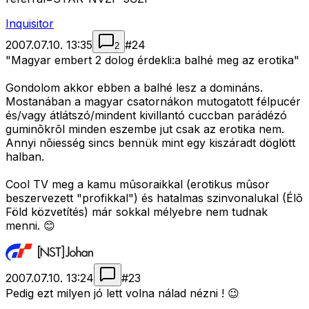
Inquisitor
2007.07.10. 13:35
#
24
2
"Magyar embert 2 dolog érdekli:a balhé meg az erotika"
Gondolom akkor ebben a balhé lesz a domináns.
Mostanában a magyar csatornákon mutogatott félpucér
és/vagy átlátszó/mindent kivillantó cuccban parádézó
guminõkrõl minden eszembe jut csak az erotika nem.
Annyi nõiesség sincs bennük mint egy kiszáradt döglött
halban.
Cool TV meg a kamu mûsoraikkal (erotikus mûsor
beszervezett "profikkal") és hatalmas szinvonalukal (Élõ
Föld közvetítés) már sokkal mélyebre nem tudnak
menni. 😊
2007.07.10. 13:24
#
23
Pedig ezt milyen jó lett volna nálad nézni ! 😉