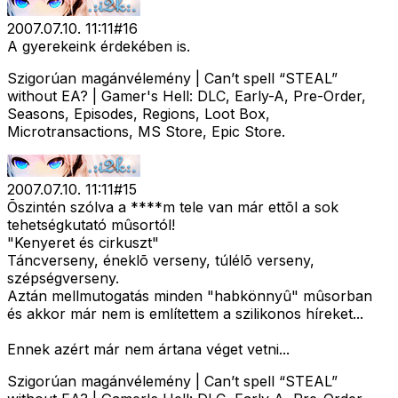
2007.07.10. 11:11
#
16
A gyerekeink érdekében is.
Szigorúan magánvélemény | Can’t spell “STEAL”
without EA? | Gamer's Hell: DLC, Early-A, Pre-Order,
Seasons, Episodes, Regions, Loot Box,
Microtransactions, MS Store, Epic Store.
2007.07.10. 11:11
#
15
Õszintén szólva a ****m tele van már ettõl a sok
tehetségkutató mûsortól!
"Kenyeret és cirkuszt"
Táncverseny, éneklõ verseny, túlélõ verseny,
szépségverseny.
Aztán mellmutogatás minden "habkönnyû" mûsorban
és akkor már nem is említettem a szilikonos híreket...
Ennek azért már nem ártana véget vetni...
Szigorúan magánvélemény | Can’t spell “STEAL”