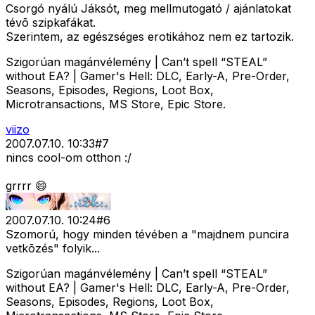
Csorgó nyálú Jáksót, meg mellmutogató / ajánlatokat
tévõ szipkafákat.
Szerintem, az egészséges erotikához nem ez tartozik.
Szigorúan magánvélemény | Can’t spell “STEAL”
without EA? | Gamer's Hell: DLC, Early-A, Pre-Order,
Seasons, Episodes, Regions, Loot Box,
Microtransactions, MS Store, Epic Store.
viizo
2007.07.10. 10:33
#
7
nincs cool-om otthon :/
grrrr 😄
2007.07.10. 10:24
#
6
Szomorú, hogy minden tévében a "majdnem puncira
vetkõzés" folyik...
Szigorúan magánvélemény | Can’t spell “STEAL”
without EA? | Gamer's Hell: DLC, Early-A, Pre-Order,
Seasons, Episodes, Regions, Loot Box,