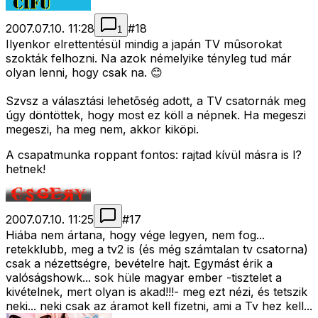
2007.07.10. 11:28
#
18
1
Ilyenkor elrettentésül mindig a japán TV mûsorokat
szokták felhozni. Na azok némelyike tényleg tud már
olyan lenni, hogy csak na. 😊
Szvsz a választási lehetõség adott, a TV csatornák meg
úgy döntöttek, hogy most ez köll a népnek. Ha megeszi
megeszi, ha meg nem, akkor kiköpi.
A csapatmunka roppant fontos: rajtad kívül másra is l?
hetnek!
2007.07.10. 11:25
#
17
Hiába nem ártana, hogy vége legyen, nem fog...
retekklubb, meg a tv2 is (és még számtalan tv csatorna)
csak a nézettségre, bevételre hajt. Egymást érik a
valóságshowk... sok hüle magyar ember -tisztelet a
kivételnek, mert olyan is akad!!!- meg ezt nézi, és tetszik
neki... neki csak az áramot kell fizetni, ami a Tv hez kell...