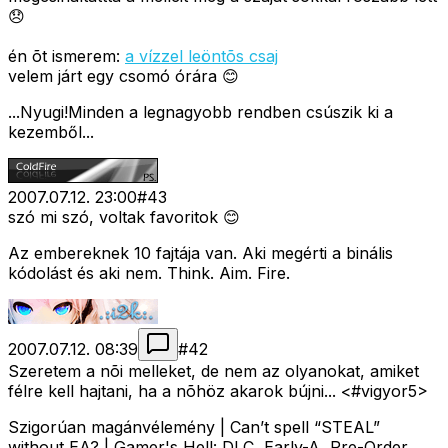
😞
én õt ismerem:
a vízzel leöntõs csaj
velem járt egy csomó órára 😊
...Nyugi!Minden a legnagyobb rendben csúszik ki a
kezemből...
2007.07.12. 23:00
#
43
szó mi szó, voltak favoritok 😊
Az embereknek 10 fajtája van. Aki megérti a binális
kódolást és aki nem. Think. Aim. Fire.
2007.07.12. 08:39
#
42
Szeretem a nõi melleket, de nem az olyanokat, amiket
félre kell hajtani, ha a nõhöz akarok bújni... <#vigyor5>
Szigorúan magánvélemény | Can’t spell “STEAL”
without EA? | Gamer's Hell: DLC, Early-A, Pre-Order,