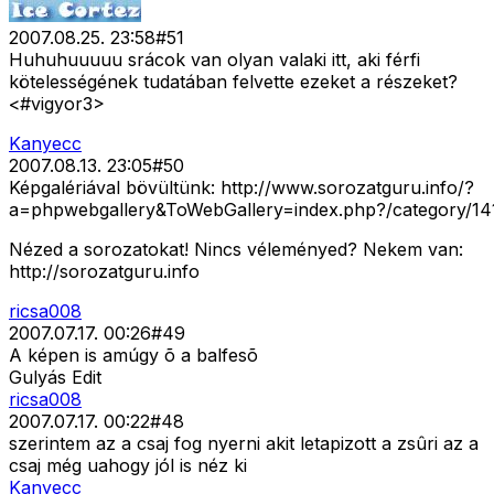
2007.08.25. 23:58
#
51
Huhuhuuuuu srácok van olyan valaki itt, aki férfi
kötelességének tudatában felvette ezeket a részeket?
<#vigyor3>
Kanyecc
2007.08.13. 23:05
#
50
Képgalériával bövültünk: http://www.sorozatguru.info/?
a=phpwebgallery&ToWebGallery=index.php?/category/14
Nézed a sorozatokat! Nincs véleményed? Nekem van:
http://sorozatguru.info
ricsa008
2007.07.17. 00:26
#
49
A képen is amúgy õ a balfesõ
Gulyás Edit
ricsa008
2007.07.17. 00:22
#
48
szerintem az a csaj fog nyerni akit letapizott a zsûri az a
csaj még uahogy jól is néz ki
Kanyecc