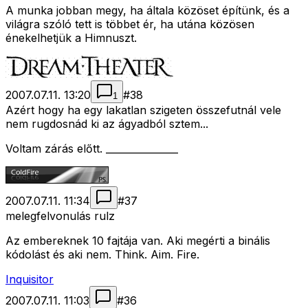
A munka jobban megy, ha általa közöset építünk, és a
világra szóló tett is többet ér, ha utána közösen
énekelhetjük a Himnuszt.
2007.07.11. 13:20
#
38
1
Azért hogy ha egy lakatlan szigeten összefutnál vele
nem rugdosnád ki az ágyadból sztem...
Voltam zárás előtt. _______________
2007.07.11. 11:34
#
37
melegfelvonulás rulz
Az embereknek 10 fajtája van. Aki megérti a binális
kódolást és aki nem. Think. Aim. Fire.
Inquisitor
2007.07.11. 11:03
#
36