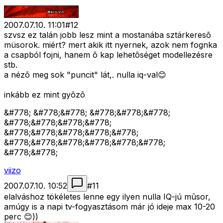
2007.07.10. 11:01
#
12
szvsz ez talán jobb lesz mint a mostanába sztárkeresõ
müsorok. miért? mert akik itt nyernek, azok nem fognka
a csapból fojni, hanem õ kap lehetõséget modellezésre
stb.
a nézõ meg sok "puncit" lát,. nulla iq-val😊
inkább ez mint gyõzõ
&#778; &#778;&#778; &#778;&#778;&#778;
&#778;&#778;&#778;&#778;
&#778;&#778;&#778;&#778;&#778;
&#778;&#778;&#778;&#778;&#778;&#778;
&#778;&#778;
viizo
2007.07.10. 10:52
#
11
elalváshoz tökéletes lenne egy ilyen nulla IQ-jú mûsor,
amúgy is a napi tv-fogyasztásom már jó ideje max 10-20
perc 😊))